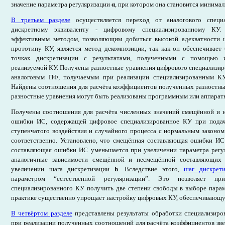
значение параметра регуляризации
α
, при котором она становится минима
В третьем разделе
осуществляется переход от аналогового специ
дискретному эквиваленту - цифровому специализированному КУ.
эффективным методом, позволяющим добиться высокой адекватности 
прототипу КУ, является метод декомпозиции, так как он обеспечивает
точках дискретизации с результатами, полученными с помощью 
реализуемой КУ. Получены разностные уравнения цифрового специализир
аналоговым ПФ, получаемым при реализации специализированным КУ
Найдены соотношения для расчёта коэффициентов полученных разностны
разностные уравнения могут быть реализованы программным или аппарат
Получены соотношения для расчёта численных значений смещённой и
ошибки ИС, содержащей цифровое специализированное КУ при пода
ступенчатого воздействия и случайного процесса с нормальным законо
соответственно. Установлено, что смещённая составляющая ошибки ИС 
составляющая ошибки ИС уменьшается при увеличении параметра рег
аналогичные зависимости смещённой и несмещённой составляющих
увеличении шага дискретизации
h
. Вследствие этого,
шаг дискрет
параметром “естественной регуляризации”. Это позволяет пр
специализированного КУ получить две степени свободы в выборе парам
практике существенно упрощает настройку цифровых КУ, обеспечивающ
В четвёртом разделе
представлены результаты обработки специализир
при реализации полученных соотношений для расчёта коэффициентов зв