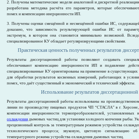
2. Получены математические модели аналоговой и дискретной реализаци
разработана методика расчёта его параметров, которые обеспечива
помех и компенсацию инерционности ИП.
3. Получены оценки смещённой и несмещённой ошибки ИС, содержаще
доказано, что зависимость результирующей ошибки ИС от парамет
экстремум, в котором она становится минимально возможной. Вследс
специализированное КУ обладает регуляризирующими свойствами.
Практическая ценность полученных результатов диссер
Результаты диссертационной работы позволяют создавать специал
обеспечивают компенсацию инерционности ИП и подавление дейст
специализированные КУ ориентированы на применение в существующих 
для обработки результатов косвенных измерений, работающих в усло
помех, что даёт существенный и экономический и технический эффекты.
Использование результатов диссертационной
Результаты диссертационной работы использованы на производственном
линии по производству пищевых продуктов ЧП “СТАСЛА” в г. Херсоне, 
компенсации инерционности термопреобразователей, установленных
охлаждения
дымовых частиц для установки холодного копчения рыбы. Ук
прецизионный контроль за температурным режимом устройства охлажде
технологического процесса; звуковую, цветовую сигнализацию об
температурного режима устройства охлаждения дымовых частиц.