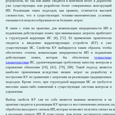
результатов, но так или иначе сводятся в конечном итоге к доработке
уже существующих или разработке более совершенных конструкций
ИП. Реализация таких подходов, как правило, отличается высокой
сложностью, что в существующих технико-экономических условиях
оказывается нецелесообразным из-за больших затрат.
В связи с этим на практике, для компенсации инерционности ИП и
подавления действующих помех при минимальных затратах прибегают
к структурной коррекции ИС [4], [72]. Её применение практически
сводится к введению корректирующих устройств (КУ) в уже
существующие ИС. Свойства КУ выбираются таким образом, чтобы
обеспечить степень компенсации инерционности ИП и подавления
действующих помех, которая бы обеспечила
точностные
характеристики
ИС, удовлетворяющие требуемому качеству контроля и
управления объектами [10], [41], [79], [98]. Такой подход является
наиболее приемлемым вследствие низких затрат на разработку и
построение КУ по сравнению с затратами на реализацию традиционных
подходов. Кроме этого, при структурной коррекции ИС не требуется
внесение каких-либо изменений в существующие системы контроля и
управления.
Выбор свойств КУ сам по себе является важным моментом и на
практике сводится к реализации КУ процесса восстановления сигналов, п
обработка выходного сигнала ИП, которая позволяет получить сигнал на 
к входному сигналу ИП. В этом случае, чем лучше достигается совпаде