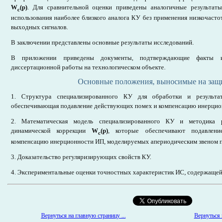
W
(p)
. Для сравнительной оценки приведены аналогичные результат
c
использования наиболее близкого аналога КУ без применения низкочаст
выходных сигналов.
В заключении представлены основные результаты исследований.
В приложении приведены документы, подтверждающие факты исп
диссертационной работы на технологическом объекте.
Основные положения, выносимые на защ
1. Структура специализированного КУ для обработки и результат
обеспечивающая подавление действующих помех и компенсацию инерцио
2. Математическая модель специализированного КУ и методика р
динамической коррекции
W
(p)
, которые обеспечивают подавлен
c
компенсацию инерционности ИП, моделируемых апериодическим звеном пе
3. Доказательство регуляризирующих свойств КУ.
4. Экспериментальные оценки точностных характеристик ИС, содержащей
Вернуться на главную страницу ...
Вернуться к