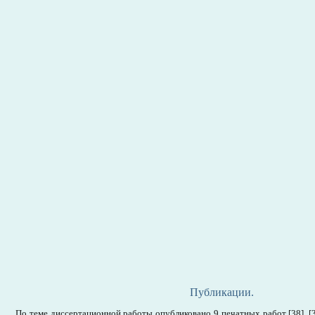
Публикации.
По теме диссертационной работы опубликовано 9 печатных работ [38], [39], [