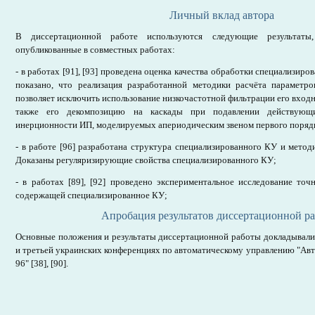
Личный вклад автора
В диссертационной работе используются следующие результаты
опубликованные в совместных работах:
- в работах [91], [93] проведена оценка качества обработки специализир
показано, что реализация разработанной методики расчёта параметр
позволяет исключить использование низкочастотной фильтрации его входн
также его декомпозицию на каскады при подавлении действующ
инерционности ИП, моделируемых апериодическим звеном первого поряд
- в работе [96] разработана структура специализированного КУ и методи
Доказаны регуляризирующие свойства специализированного КУ;
- в работах [89], [92] проведено экспериментальное исследование то
содержащей специализированное КУ;
Апробация результатов диссертационной ра
Основные положения и результаты диссертационной работы докладывали
и третьей украинских конференциях по автоматическому управлению "Авто
96" [38], [90].