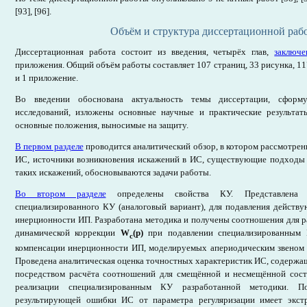
[93], [96].
Объём и структура диссертационной раб
Диссертационная работа состоит из введения, четырёх глав,
заключе
приложения. Общий объём работы составляет 107 страниц, 33 рисунка, 1
и 1 приложение.
Во введении обоснована актуальность темы диссертации, сформ
исследований, изложены основные научные и практические результа
основные положения, выносимые на защиту.
В первом разделе
проводится аналитический обзор, в котором рассмотр
ИС, источники возникновения искажений в ИС, существующие подходы
таких искажений, обосновываются задачи работы.
Во втором разделе
определены свойства КУ. Представлена р
специализированного КУ (аналоговый вариант), для подавления действ
инерционности ИП. Разработана методика и получены соотношения для р
динамической коррекции
W
(p)
при подавлении специализированным
c
компенсации инерционности ИП, моделируемых апериодическим звеном п
Проведена аналитическая оценка точностных характеристик ИС, содержа
посредством расчёта соотношений для смещённой и несмещённой сос
реализации специализированным КУ разработанной методики. По
результирующей ошибки ИС от параметра регуляризации имеет экстр