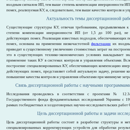
входным сигналом ИП, тем выше степень компенсации инерционности ИП
помех, реализуемая КУ, и, следовательно, тем выше качество контроля и у
Актуальность темы диссертационной раб
Существующие структуры КУ, отвечая требованиям, предъявляемым к
степени компенсации инерционности ИП (от 1,5 до 100 раз), не 
действующих помех. Реализация известных подходов, обеспечивающих 
помех, основана на применении низкочастотной
фильтрации
их входны
приводит к существенному увеличению стоимостных затрат на построение 
это в существующих технико-экономических условиях накладывает зн
применение таких КУ в системах контроля и управления объектами. Всле
построение специализированных КУ, обеспечивающих компенсацию инер
действующих помех, представляет собой актуальную задачу, решение к
повышение качества контроля и управления объектами при минимуме затра
Связь диссертационной работы с научными программами
Исследования проводились в соответствии с проектами № 12.
Государственного фонда фундаментальных исследований Украины с 1992
рамках госбюджетных и хоздоговорных научно-исследовательских работ
Цель диссертационной работы и задачи иссле
Цель диссертационной работы состоит в разработке структуры и ме
специализированных корректирующих устройств для обработки результ