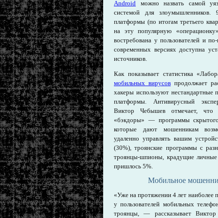
Android
можно назвать самой уяз
системой для злоумышленников. 
платформы (по итогам третьего ква
на эту популярную «операционку»
востребована у пользователей и по
современных версиях доступна уст
источников.
Как показывает статистика «Лабор
мобильных вирусов
продолжает рас
хакеры используют нестандартные 
платформы. Антивирусный экспе
Виктор Чебышев отмечает, что 
«бэкдоры» — программы скрытого 
которые дают мошенникам возмо
удаленно управлять вашим устрой
(30%), троянские программы с раз
троянцы-шпионы, крадущие личные 
пришлось 5%.
Мобильное мошеннич
«Уже на протяжении 4 лет наиболее 
у пользователей мобильных телефо
троянцы, — рассказывает Викто