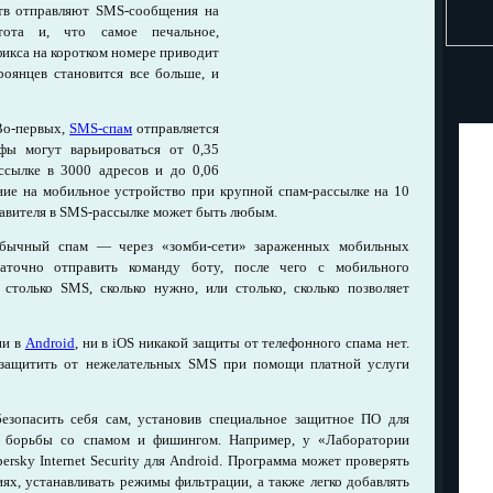
тв отправляют SMS-сообщения на
тота и, что самое печальное,
икса на коротком номере приводит
оянцев становится все больше, и
Во-первых,
SMS-спам
отправляется
ы могут варьироваться от 0,35
сылке в 3000 адресов и до 0,06
ие на мобильное устройство при крупной спам-рассылке на 10
равителя в SMS-рассылке может быть любым.
обычный спам — через «зомби-сети» зараженных мобильных
аточно отправить команду боту, после чего с мобильного
столько SMS, сколько нужно, или столько, сколько позволяет
ни в
Android
, ни в iOS никакой защиты от телефонного спама нет.
защитить от нежелательных SMS при помощи платной услуги
безопасить себя сам, установив специальное защитное ПО для
 борьбы со спамом и фишингом. Например, у «Лаборатории
ersky Internet Security для Android. Программа может проверять
х, устанавливать режимы фильтрации, а также легко добавлять