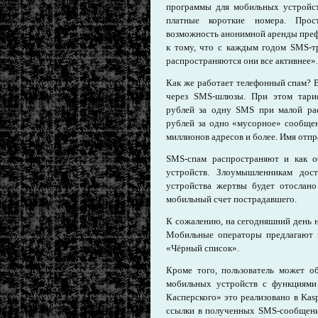
программы для мобильных устройс
платные короткие номера. Прос
возможность анонимной аренды преф
к тому, что с каждым годом SMS-тр
распространяются они все активнее».
Как же работает телефонный спам? 
через SMS-шлюзы. При этом тариф
рублей за одну SMS при малой рас
рублей за одно «мусорное» сообщен
миллионов адресов и более. Имя отп
SMS-спам распространяют и как 
устройств. Злоумышленникам дост
устройства жертвы будет отослано 
мобильный счет пострадавшего.
К сожалению, на сегодняшний день 
Мобильные операторы предлагают 
«Чёрный список».
Кроме того, пользователь может о
мобильных устройств с функциями
Касперского» это реализовано в Kasp
ссылки в полученных SMS-сообщения