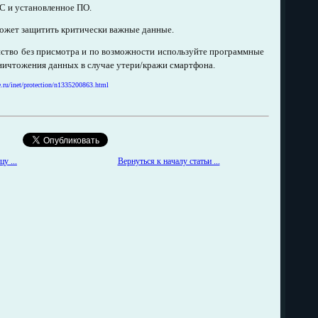
ОС и установленное ПО.
может защитить критически важные данные.
ойство без присмотра и по возможности используйте программные
ничтожения данных в случае утери/кражи смартфона.
be.ru/inet/protection/n1335200863.html
у ...
Вернуться к началу статьи ...