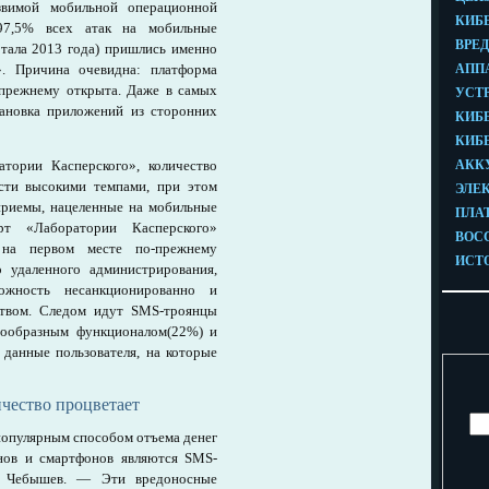
вимой мобильной операционной
97,5% всех атак на мобильные
ртала 2013 года) пришлись именно
. Причина очевидна: платформа
-прежнему открыта. Даже в самых
ановка приложений из сторонних
атории Касперского», количество
ти высокими темпами, при этом
приемы, нацеленные на мобильные
рт «Лаборатории Касперского»
на первом месте по-прежнему
удаленного администрирования,
жность несанкционированно и
ством. Следом идут SMS-троянцы
нообразным функционалом(22%) и
данные пользователя, на которые
ество процветает
популярным способом отъема денег
нов и смартфонов являются SMS-
р Чебышев. — Эти вредоносные