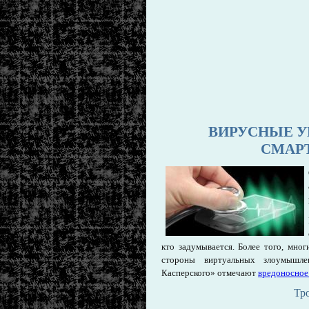
ВИРУСНЫЕ У
СМАР
кто задумывается. Более того, мно
стороны виртуальных злоумышле
Касперского» отмечают
вредоносное
Тр