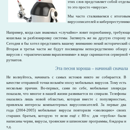
этих слов представляет собой отдельн
то это просто «вирусы».
Мы часто сталкиваемся с итоговым
вирусописателей и киберпреступнико
Например, когда сын знакомых «случайно» ловит порнобаннер, требующ
кошелька за разблокировку системы. Заглянуть же на другую сторону по
Сегодня я бы хотел представить вашему вниманию некий исторический с
Вторая и третья части же будут посвящены непосредственно обзору
вирусов с «практическими вкраплениями» в виде скриншотов серверной 
руткитов.
Эта песня хороша – начинай сначала
Не волнуйтесь, начинать с самых истоков никто не собирается. В
качестве отправной точки возьмём эпоху мобильных вирусов. Тому есть
несколько причин. Во-первых, сами по себе, мобильные зловреды
показали, что многое в нашей жизни развивается по спирали. Телефоны
оказались лишь новой областью, которая вместе с популярностью,
привлекла интересы компьютерных вирусописателей. За первые два
года (2004-2005) мобильные вирусы повторили «эволюцию» своих
старших братьев, которую те вели ещё с 80-х: для «трубок» были
написаны черви, вирусы, троянские и шпионские программы, бэкдоры и
т.д.