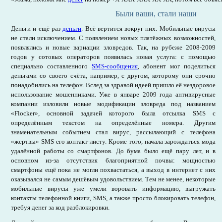
Были ваши, стали наши
Деньги и ещё раз
деньги
. Всё вертится вокруг них. Мобильные вирусы
не стали исключением. С появлением новых платёжных возможностей,
появлялись и новые вариации зловредов. Так, на рубеже 2008-2009
годов у сотовых операторов появилась новая услуга: с помощью
специально составленного
SMS-сообщения
, абонент мог поделиться
деньгами со своего счёта, например, с другом, которому они срочно
понадобились на телефон. Вслед за здравой идеей пришло её нездоровое
использование мошенниками. Уже в январе 2009 года антивирусные
компании изловили новые модификации зловреда под названием
«Flocker», основной задачей которого была отсылка SMS с
определённым текстом на определённые номера. Другим
знаменательным событием стал вирус, рассылающий с телефона
«жертвы» SMS его контакт-листу. Кроме того, начала зарождаться мода
удалённой работы со смартфонов. До бума было ещё пару лет, и в
основном из-за отсутствия благоприятной почвы: мощностью
смартфоны ещё пока не могли похвастаться, а выход в интернет с них
оказывался не самым дешёвым удовольствием. Тем не менее, некоторые
мобильные вирусы уже умели воровать информацию, выгружать
контакты телефонной книги, SMS, а также просто блокировать телефон,
требуя денег за код разблокировки.