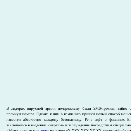
В лидерах вирусной армии по-прежнему были SMS-трояны, тайно 
премиум-номера. Однако к ним в компанию пришёл новый способ мошен
известен абсолютно каждому безопаснику. Речь идёт о фишинге. Ег
заключалась в введении «жертвы» в заблуждение посредствам специальн
«Мама, положи мне
денег
на номер +Х-ХХХ-ХХХ-ХХ-ХХ, потом всё объяс