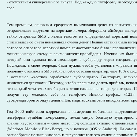
- отсутствием универсального вируса. Под каждую платформу необходи
своё.
Тем временем, основным средством выкачивания денег из сознательн
отправляемые вирусами на короткие номера. Верхушка айсберга выгляде
тайно отправлял SMS с неким текстом на определённый короткий ном
списывалась со счёта немаленькая сумма денег. Полная картина была интер
сотового оператора короткий номер самостоятельно было непозволитель
мошенническую схему вносили контент-провайдеры. Именно им была 
который они сдавали всем желающим в субаренду через специальну
Последняя, в свою очередь, была нужна, чтобы установить «правила и
половину стоимости SMS забирал себе сотовый оператор, ещё 10% отход
а остальное «честно» зарабатывал субарендатор. Во-вторых, количе
исчисляться десятками. Поэтому, чтобы правильно делить прибыль, испол
что каждый читатель хотя бы раз в жизни слышал нечто вроде «отправь 1
получи эту мелодию себе на телефон». Именно префикс «123» 
субарендаторов отойдут деньги. Как видите, схема была выгодна всем, кр
Год 2006 внёс свои коррективы в намерения мобильных вирусописат
платформа Symbian по-прежнему имела самую большую аудиторию, л
крайне неустойчивым – своё место под солнцем активно отвоёвывали н
(Windows Mobile и BlackBerry), но и новички (iOS и Android). На самом
разнообразие не заканчивалось и вирусописатели это отлично понимали. В 