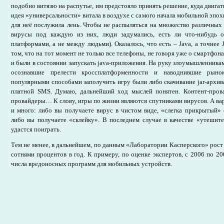
подобно витязю на распутье, им предстояло принять решение, куда двигат
идея «универсальности» витала в воздухе с самого начала мобильной эпох
для неё послужила лень. Чтобы не распыляться на множество различных
вирусы под каждую из них, люди задумались, есть ли что-нибудь
платформами, а не между людьми). Оказалось, что есть – Java, а точнее J
том, что на тот момент не только все телефоны, не говоря уже о смартфон
и были в состоянии запускать java-приложения. На руку злоумышленникам
осознавшие прелести кроссплатформенности и наводнившие рыно
популярными способами заполучить игру были либо скачивание jar-архива
платной SMS. Думаю, дальнейший ход мыслей понятен. Контент-пров
провайдеры… К слову, игры по жизни являются спутниками вирусов. А вар
и много: либо вы получаете вирус в чистом виде, «слегка прикрытый»
либо вы получаете «склейку». В последнем случае в качестве «утешите
удастся поиграть.
Тем не менее, в дальнейшем, по данным «Лаборатории Касперского» рост
сотнями процентов в год. К примеру, по оценке экспертов, с 2006 по 2
числа вредоносных программ для мобильных устройств.