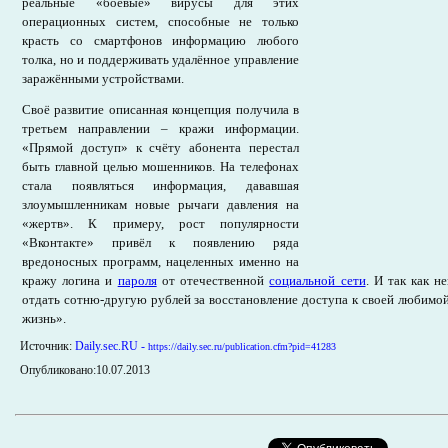
реальные «боевые» вирусы для этих
операционных систем, способные не только
красть со смартфонов информацию любого
толка, но и поддерживать удалённое управление
заражёнными устройствами.
Своё развитие описанная концепция получила в
третьем направлении – кражи информации.
«Прямой доступ» к счёту абонента перестал
быть главной целью мошенников. На телефонах
стала появляться информация, дававшая
злоумышленникам новые рычаги давления на
«жертв». К примеру, рост популярности
«Вконтакте» привёл к появлению ряда
вредоносных программ, нацеленных именно на
кражу логина и
пароля
от отечественной
социальной сети
. И так как 
отдать сотню-другую рублей за восстановление доступа к своей любимой
жизнь».
Источник:
Daily.sec.RU
-
https://daily.sec.ru/publication.cfm?pid=41283
Опубликовано:10.07.2013