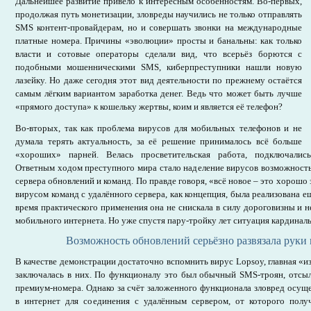
Дальнейшее развитие привело к интересным особенностям. Во-первых,
продолжая путь монетизации, зловреды научились не только отправлять
SMS контент-провайдерам, но и совершать звонки на международные
платные номера. Причины «эволюции» просты и банальны: как только
власти и сотовые операторы сделали вид, что всерьёз борются с
подобными мошенническими SMS, киберпреступники нашли новую
лазейку. Но даже сегодня этот вид деятельности по прежнему остаётся
самым лёгким вариантом заработка денег. Ведь что может быть лучше
«прямого доступа» к кошельку жертвы, коим и является её телефон?
Во-вторых, так как проблема вирусов для мобильных телефонов и не
думала терять актуальность, за её решение принималось всё больше
«хороших» парней. Велась просветительская работа, подключалис
Ответным ходом преступного мира стало наделение вирусов возможност
сервера обновлений и команд. По правде говоря, «всё новое – это хорошо
вирусом команд с удалённого сервера, как концепция, была реализована ещ
время практического применения она не снискала в силу дороговизны и 
мобильного интернета. Но уже спустя пару-тройку лет ситуация кардинал
Возможность обновлений серьёзно развязала рук
В качестве демонстрации достаточно вспомнить вирус Lopsoy, главная «и
заключалась в них. По функционалу это был обычный SMS-троян, отсы
премиум-номера. Однако за счёт заложенного функционала зловред осуще
в интернет для соединения с удалённым сервером, от которого полу