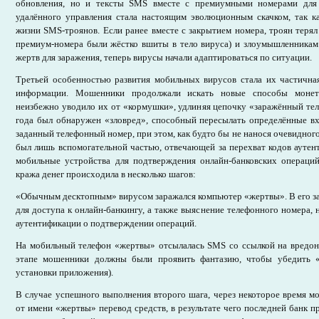
обновления, но и тексты SMS вместе с премиумными номерами для
удалённого управления стала настоящим эволюционным скачком, так ка
жизни SMS-троянов. Если ранее вместе с закрытием номера, троян терял 
премиум-номера были жёстко вшиты в тело вируса) и злоумышленникам
жертв для заражения, теперь вирусы начали адаптироваться по ситуации.
Третьей особенностью развития мобильных вирусов стала их частична
информации. Мошенники продолжали искать новые способы монет
неизбежно уводило их от «кормушки», удлиняя цепочку «заражённый те
года был обнаружен «зловред», способный пересылать определённые 
заданный телефонный номер, при этом, как будто бы не нанося очевидного
был лишь вспомогательной частью, отвечающей за перехват кодов ауте
мобильные устройства для подтверждения онлайн-банковских операций
кража денег происходила в несколько шагов:
«Обычным десктопным» вирусом заражался компьютер «жертвы». В его з
для доступа к онлайн-банкингу, а также выяснение телефонного номера, 
аутентификации о подтверждении операций.
На мобильный телефон «жертвы» отсылалась SMS со ссылкой на вредон
этапе мошенники должны были проявить фантазию, чтобы убедить 
установки приложения).
В случае успешного выполнения второго шага, через некоторое время 
от имени «жертвы» перевод средств, в результате чего последней банк п