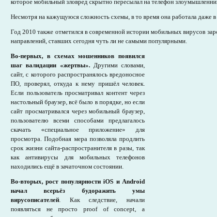
которое мобильный зловред скрытно пересылал на телефон злоумышленни
Несмотря на кажущуюся сложность схемы, в то время она работала даже в
Год 2010 также отметился в современной истории мобильных вирусов за
направлений, ставших сегодня чуть ли не самыми популярными.
Во-первых, в схемах мошенников появился
шаг валидации «жертвы».
Другими словами,
сайт, с которого распространялось вредоносное
ПО, проверял, откуда к нему пришёл человек.
Если пользователь просматривал контент через
настольный браузер, всё было в порядке, но если
сайт просматривался через мобильный браузер,
пользователю всеми способами предлагалось
скачать «специальное приложение» для
просмотра. Подобная мера позволяла продлить
срок жизни сайта-распространителя в разы, так
как антивирусы для мобильных телефонов
находились ещё в зачаточном состоянии.
Во-вторых, рост популярности iOS и Android
начал всерьёз будоражить умы
вирусописателей
. Как следствие, начали
появляться не просто proof of concept, а