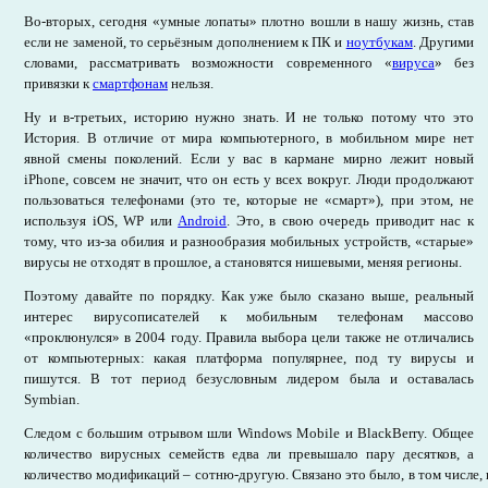
Во-вторых, сегодня «умные лопаты» плотно вошли в нашу жизнь, став
если не заменой, то серьёзным дополнением к ПК и
ноутбукам
. Другими
словами, рассматривать возможности современного «
вируса
» без
привязки к
смартфонам
нельзя.
Ну и в-третьих, историю нужно знать. И не только потому что это
История. В отличие от мира компьютерного, в мобильном мире нет
явной смены поколений. Если у вас в кармане мирно лежит новый
iPhone, совсем не значит, что он есть у всех вокруг. Люди продолжают
пользоваться телефонами (это те, которые не «смарт»), при этом, не
используя iOS, WP или
Android
. Это, в свою очередь приводит нас к
тому, что из-за обилия и разнообразия мобильных устройств, «старые»
вирусы не отходят в прошлое, а становятся нишевыми, меняя регионы.
Поэтому давайте по порядку. Как уже было сказано выше, реальный
интерес вирусописателей к мобильным телефонам массово
«проклюнулся» в 2004 году. Правила выбора цели также не отличались
от компьютерных: какая платформа популярнее, под ту вирусы и
пишутся. В тот период безусловным лидером была и оставалась
Symbian.
Следом с большим отрывом шли Windows Mobile и BlackBerry. Общее
количество вирусных семейств едва ли превышало пару десятков, а
количество модификаций – сотню-другую. Связано это было, в том числе,