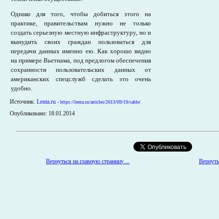
Однако для того, чтобы добиться этого на
практике, правительствам нужно не только
создать серьезную местную инфраструктуру, но и
вынудить своих граждан пользоваться для
передачи данных именно ею. Как хорошо видно
на примере Вьетнама, под предлогом обеспечения
сохранности пользовательских данных от
американских спецслужб сделать это очень
удобно.
Источник:
Lenta.ru
- https://lenta.ru/articles/2013/09/19/cable/
Опубликовано: 18.01.2014
Вернуться на главную страницу ...
Вернутьс