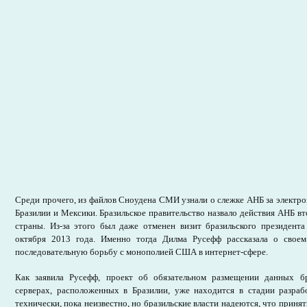
Среди прочего, из файлов Сноудена СМИ узнали о слежке АНБ за электр
Бразилии и Мексики. Бразильское правительство назвало действия АНБ в
страны. Из-за этого был даже отменен визит бразильского президент
октября 2013 года. Именно тогда Дилма Русефф рассказала о свое
последовательную борьбу с монополией США в интернет-сфере.
Как заявила Русефф, проект об обязательном размещении данных бр
серверах, расположенных в Бразилии, уже находится в стадии разраб
технически, пока неизвестно, но бразильские власти надеются, что приня