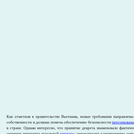
Как отметили в правительстве Вьетнама, новые требования направлены
собственности и должны помочь обеспечению безопасности
персональн
в стране. Однако интересно, что принятие декрета знаменовало фактиче
сегменте интернета тотальной
цензуры
: законопроект одновременно зап