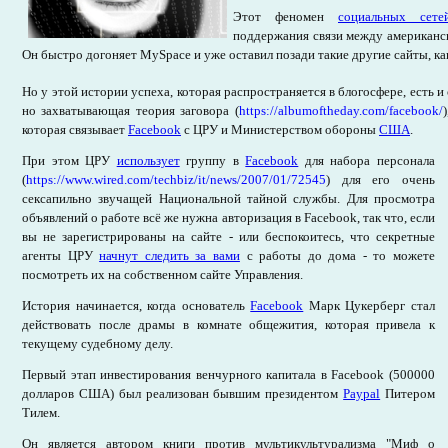
Этот феномен
социальных сете
поддержания связи между американс
Он быстро догоняет MySpace и уже оставил позади такие другие сайты, ка
Но у этой истории успеха, которая распространяется в блогосфере, есть и
но захватывающая теория заговора (
https://albumoftheday.com/facebook/
которая связывает
Facebook
с ЦРУ и Министерством обороны
США
.
При этом ЦРУ
использует
группу в
Facebook
для набора персонала
(
https://www.wired.com/techbiz/it/news/2007/01/72545
) для его очень
сексапильно звучащей Национальной тайной службы. Для просмотра
объявлений о работе всё же нужна авторизация в Facebook, так что, если
вы не зарегистрированы на сайте - или беспокоитесь, что секретные
агенты ЦРУ
начнут следить за вами
с работы до дома - то можете
посмотреть их на собственном сайте Управления.
История начинается, когда основатель
Facebook
Марк Цукерберг стал
действовать после драмы в комнате общежития, которая привела к
текущему судебному делу.
Первый этап инвестирования венчурного капитала в Facebook (500000
долларов США) был реализован бывшим президентом
Paypal
Питером
Тилем.
Он является автором книги против мультикультурализма "Миф о