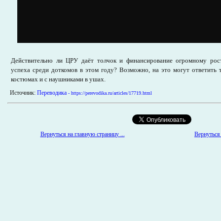
Действительно ли ЦРУ даёт толчок и финансирование огромному рос
успеха среди доткомов в этом году? Возможно, на это могут ответить
костюмах и с наушниками в ушах.
Источник:
Переводика
- https://perevodika.ru/articles/17719.html
Вернуться на главную страницу ...
Вернуться 