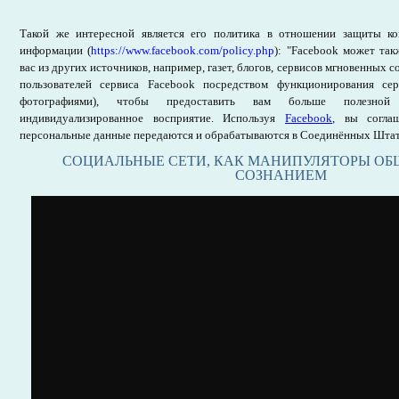
Такой же интересной является его политика в отношении защиты ко
информации (
https://www.facebook.com/policy.php
): "Facebook может та
вас из других источников, например, газет, блогов, сервисов мгновенных 
пользователей сервиса Facebook посредством функционирования сер
фотографиями), чтобы предоставить вам больше полезно
индивидуализированное восприятие. Используя
Facebook
, вы согла
персональные данные передаются и обрабатываются в Соединённых Штат
СОЦИАЛЬНЫЕ СЕТИ, КАК МАНИПУЛЯТОРЫ О
СОЗНАНИЕМ