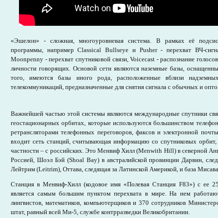
«Эшелон» - сложная, многоуровневая система. В рамках её подси
программы, например Classical Bullseye и Pusher - перехват ВЧ-сигн
Moonpenny - перехват спутниковой связи, Voicecast - распознание голос
личности говорящих. Основой сети являются наземные базы, оснащенн
того, имеются базы иного рода, расположенные вблизи надземны
телекоммуникаций, предназначенные для снятия сигнала с обычных и опто
Важнейшей частью этой системы являются международные спутники связи
геостационарных орбитах, которые используются большинством телефо
ретрансляторами телефонных переговоров, факсов и электронной почт
входит сеть станций, считывающая информацию со спутниковых орбит, н
частности – с российских. Это Менвиф Хилл (Menwith Hill) в северной Ан
Россией, Шоэл Бэй (Shoal Bay) в австралийской провинции Дарвин, сле
Лейтрим (Leitrim), Оттава, следящая за Латинской Америкой, и база Мисав
Станция в Менвиф-Хилл (кодовое имя «Полевая Станция F83») с ее 2
является самым большим пунктом перехвата в мире. На нем работают
лингвистов, математиков, компьютерщиков и 370 сотрудников Министер
штат, равный всей Ми-5, службе контрразведки Великобритании.