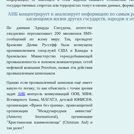
государственных секретах или террористах тонут в океане данных, форма
АНБ концентрирует и анализирует информацию по самым р
касающимся жизни других государств, народов и о
По данным Эдварда Сноудена, агентство
ежедневно перехватывает 200 миллионов SMS-
сообщений по всему миру. Так, президент
Бразилии Дилма Руссефф была возмущена
проникновением спецслужб США и Канады в
бразильское Министерство горнодобывающей
промышленности и взломом компьютерных сетей
нефтяной компании Petrobras, назвав эти действия
промышленным шпионажем.
Однако если промышленный шпионаж ещё имеет
какую-то логику, то как объяснить с точки зрения
задач
АНБ
контроль коммуникаций ООН, МВФ,
Всемирного банка, МАГАТЭ, детской ЮНИСЕФ,
организации «Врачи без границ», правозащитной
организации "Международная амнистия"
(Amnesty International), организации
"Христианская взаимопомощь" (Christian Aid) и
так далее?