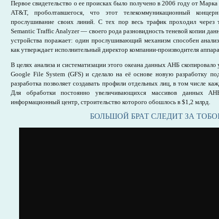
Первое свидетельство о ее происках было получено в 2006 году от Марка
AT&T, проболтавшегося, что этот телекоммуникационный концер
прослушивание своих линий. С тех пор весь трафик проходил через т
Semantic Traffic Analyzer — своего рода разновидность теневой копии да
устройства поражает: один прослушивающий механизм способен анализи
как утверждает исполнительный директор компании-производителя аппара
В целях анализа и систематизации этого океана данных АНБ скопировало
Google File System (GFS) и сделало на её основе новую разработку по
разработка позволяет создавать профили отдельных лиц, в том числе каж
Для обработки постоянно увеличивающихся массивов данных А
информационный центр, строительство которого обошлось в $1,2 млрд.
БОЛЬШОЙ БРАТ СЛЕДИТ ЗА ТОБО