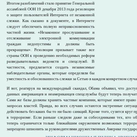
Итогом разоблачений стало принятие Генеральной
ассамблеей ООН 19 декабря 2013 года резолюции
о защите пользователей Интернета от незаконной
слежки. Как сказано в документе, в Интернете
следует обеспечить полную неприкосновенность
частной жизни. «Незаконное прослушивание и
отслеживание электронной коммуникации
граждан недопустимы и должны быть
прекращены». Резолюция призывает также все
страны ООН к проведению необходимых реформ
разведывательных ведомств и спецслужб. В
частности, предлагается создать независимые
наблюдательные органы, которые определяли бы
уместность и обоснованность слежки за Сетью в каждом конкретном случа
И вот, реагируя на международный скандал, Обама объявил, что досту
данных американцев и неамериканцев спецслужбы будут теперь получать
Сами же базы должны хранить частные компании, которые имеют право
запросах властей. Правда, во всех случаях остаются экстренные ситуа
действовать без каких бы то ни было санкций. Кроме того, сузится круг
в терроризме. Если раньше следили даже за собеседниками тех, кто о
теперь ограничатся только ближайшим окружением возможных террорис
запрещено шпионить за руководителями дружественных Америке государс