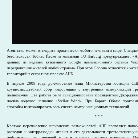
Агентство может отследить практически любого человека в мире. Специ
безопасности Тобиас Йеске из компании TU Harburg предупреждает: «АН
данных из недавно купленного Google навигационного сервиса Waz
передвижения жителей любой страны». При этом Европа относится к кат
территорий в секретном проекте АНБ.
В апреле 2009 года должностные лица Министерства юстиции СШ
крупномасштабный сбор информации с внутренних коммуникаций г
полномочий. Эта работа была санкционирована президентом Джорджем
носила кодовое название «Stellar Wind». При Бараке Обаме програ
способна контролировать весь спектр коммуникационных технологий.
* * *
Краткое перечисление шпионских возможностей АНБ позволяет показа
разведки и контрразведки играют в его деятельности третьестепенную
информации, не имеющей к этим задачам никакого отношения. П