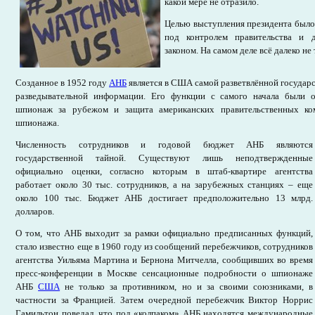
какой мере не отразило.
Целью выступления президента было
под контролем правительства и д
законом. На самом деле всё далеко не 
Созданное в 1952 году
АНБ
является в США самой разветвлённой государ
разведывательной информации. Его функции с самого начала были 
шпионаж за рубежом и защита американских правительственных ко
шпионажа.
Численность сотрудников и годовой бюджет АНБ являются
государственной тайной. Существуют лишь неподтвержденные
официально оценки, согласно которым в штаб-квартире агентства
работает около 30 тыс. сотрудников, а на зарубежных станциях – еще
около 100 тыс. Бюджет АНБ достигает предположительно 13 млрд.
долларов.
О том, что АНБ выходит за рамки официально предписанных функций,
стало известно еще в 1960 году из сообщений перебежчиков, сотрудников
агентства Уильяма Мартина и Бернона Митчелла, сообщивших во время
пресс-конференции в Москве сенсационные подробности о шпионаже
АНБ
США
не только за противником, но и за своими союзниками, в
частности за Францией. Затем очередной перебежчик Виктор Норрис
Гамильтон поведал, что под «колпаком» АНБ находятся международные