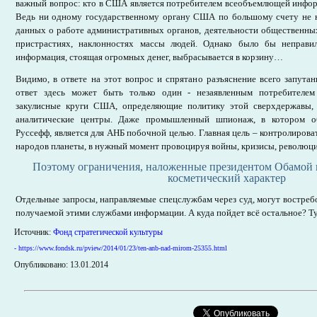
важный вопрос: кто в США является потребителем всеобъемлющей инфо
Ведь ни одному государственному органу США по большому счету не 
данных о работе административных органов, деятельности общественных
пристрастиях, наклонностях массы людей. Однако было бы неправи
информация, стоящая огромных денег, выбрасывается в корзину…
Видимо, в ответе на этот вопрос и спрятано разъяснение всего запута
ответ здесь может быть только один - незаявленным потребител
закулисные круги США, определяющие политику этой сверхдержавы,
аналитические центры. Даже промышленный шпионаж, в котором о
Руссефф, является для АНБ побочной целью. Главная цель – контролиров
народов планеты, в нужный момент провоцируя войны, кризисы, революци
Поэтому ограничения, наложенные президентом Обамой н
косметический характер
Отдельные запросы, направляемые спецслужбам через суд, могут востре
получаемой этими службами информации. А куда пойдет всё остальное? Туд
Источник:
Фонд стратегической культуры
- https://www.fondsk.ru/pview/2014/01/23/ten-anb-nad-mirom-25355.html
Опубликовано: 13.01.2014