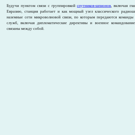
Будучи пунктом связи с группировкой
спутников-шпионов
, включая гл
Евразию, станция работает и как мощный узел классического радиош
наземные сети микроволновой связи, по которым передаются команды 
служб, включая дипломатические директивы и военное командовани
связаны между собой.