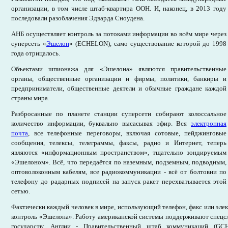
организации, в том числе штаб-квартира ООН. И, наконец, в 2013 году
последовали разоблачения Эдварда Сноудена.
АНБ осуществляет контроль за потоками информации во всём мире через
суперсеть «
Эшелон
» (ECHELON), само существование которой до 1998
года отрицалось.
Объектами шпионажа для «Эшелона» являются правительственные
органы, общественные организации и фирмы, политики, банкиры и
предприниматели, общественные деятели и обычные граждане каждой
страны мира.
Разбросанные по планете станции суперсети собирают колоссальное
количество информации, буквально высасывая эфир. Вся
электронная
почта
, все телефонные переговоры, включая сотовые, пейджинговые
сообщения, телексы, телеграммы, факсы, радио и Интернет, теперь
являются «информационным пространством», тщательно зондируемым
«Эшелоном». Всё, что передаётся по наземным, подземным, подводным,
оптоволоконным кабелям, все радиокоммуникации - всё от болтовни по
телефону до радарных подписей на запуск ракет перехватывается этой
сетью.
Фактически каждый человек в мире, использующий телефон, факс или эле
контроль «Эшелона». Работу американской системы поддерживают спец
государств: Англии - Правительственный штаб коммуникаций (GC