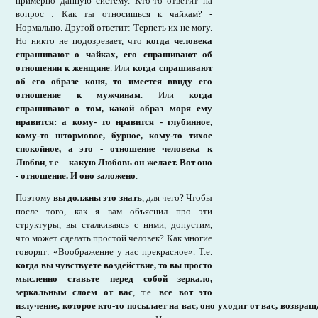
примерно данную систему. Кто-то ответит на
вопрос : Как ты относишься к чайкам? -
Нормально. Другой ответит: Терпеть их не могу.
Но никто не подозревает, что
когда человека
спрашивают о чайках, его спрашивают об
отношении к женщине
. Или
когда спрашивают
об его образе коня, то имеется ввиду его
отношение к мужчинам
. Или
когда
спрашивают о том, какой образ моря ему
нравится: а кому- то нравится - глубинное,
кому-то штормовое, бурное, кому-то тихое
спокойное, а это - отношение человека к
Любви
, т.е. -
какую Любовь он желает. Вот оно
- отношение. И оно заложено
.
Поэтому
вы должны это знать
, для чего? Чтобы
после того, как я вам объяснил про эти
структуры, вы сталкиваясь с ними, допустим,
что может сделать простой человек? Как многие
говорят: «Воображение у нас прекрасное». Т.е.
когда вы чувствуете воздействие, то вы просто
мысленно ставьте перед собой зеркало,
зеркальным слоем от вас
, т.е.
все вот это
излучение, которое кто-то посылает на вас, оно уходит от вас, возвращ