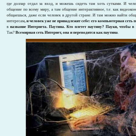
где доллар отдал за вход, и можешь сидеть там хоть сутками. И чел
общение по всему миру, а там общение интерактивное, т.е. как видеокон
общаешься, даже если человек в другой стране. И там можно найти общ
интересам
, и человек уже не принадлежит себе: его компьютерная сеть п
в
название Интернета. Паутина. Кто плетет паутину? Пауки, чтобы в
Так?
Всемирная сеть Интернет, она и переводится как паутина
.