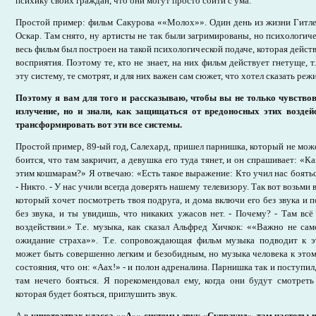
психику своих граждан, что они могут просто сойти с ума.
Простой пример: фильм Сакурова ««Молох»». Один день из жизни Гитле
Оскар. Там снято, ну артисты не так были загримированы, но психологиче
весь фильм был построен на такой психологической подаче, которая дейст
восприятия. Поэтому те, кто не знает, на них фильм действует гнетуще, т.е
эту систему, те смотрят, и для них важен сам сюжет, что хотел сказать реж
Поэтому я вам для того и рассказываю, чтобы вы не только чувствов
излучение, но и знали, как защищаться от вредоносных этих воздей
трансформировать вот эти все системы.
Простой пример, 89-ый год, Салехард, пришел парнишка, который не мож
боится, что там закричит, а девушка его туда тянет, и он спрашивает: «К
этим кошмарам?» Я отвечаю: «Есть такое выражение: Кто учил нас боятьс
- Никто. - У нас учили всегда доверять нашему телевизору. Так вот возьми 
который хочет посмотреть твоя подруга, и дома включи его без звука и 
без звука, и ты увидишь, что никаких ужасов нет. - Почему? - Там вс
воздействии.» Т.е. музыка, как сказал Альфред Хичкок: ««Важно не сам
ожидание страха»». Т.е. сопровождающая фильм музыка подводит к 
может быть совершенно легким и безобидным, но музыка человека к этом
состояния, что он: «Аах!» - и полон адреналина. Парнишка так и поступил
там нечего бояться. Я порекомендовал ему, когда они будут смотреть
которая будет бояться, приглушить звук.
А в
кинотеатрах класса ««А»» системы звук «Сурраунд», там частоты в