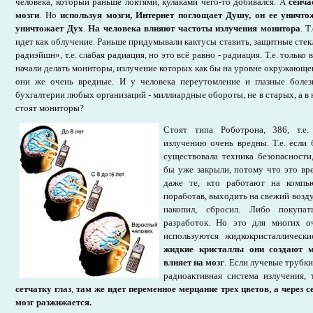
человека, который раньше локтями, кулаками чего-то добивался. А
сейча
мозги
. Но
используя мозги, Интернет поглощает Душу, он ее уничто
уничтожает Дух
.
На человека влияют частоты излучения монитора
. Т
идет как облучение. Раньше придумывали кактусы ставить, защитные стек
радиэйшн», т.е. слабая радиация, но это всё равно - радиация. Т.е. только 
начали делать мониторы, излучение которых как бы на уровне окружающе
они же очень вредные. И у человека переутомление и глазные болез
бухгалтерии любых организаций - миллиардные обороты, не в старых, а в
стоят мониторы?
Стоят типа Роботрона, 386, т.е
излучению очень вредны. Т.е. если 
существовала техника безопасности
бы уже закрыли, потому что это вр
даже те, кто работают на компь
поработав, выходить на свежий воздух
накопил, сбросил. Либо покупа
разработок. Но это для многих о
используются жидкокристаллически
жидкие кристаллы они создают м
влияет на мозг
. Если лучевые трубк
радиоактивная система излучения,
сетчатку глаз
,
там же идет переменное мерцание трех цветов, а через с
мозг разжижается.