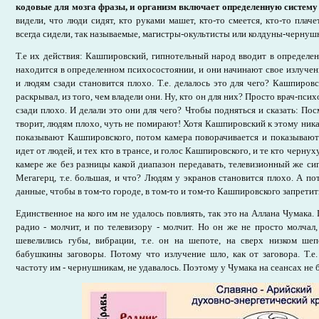
кодовые для мозга фразы, и организм включает определенную систему
видели, что люди сидят, кто руками машет, кто-то смеется, кто-то плачет
всегда сидели, так называемые, магистры-окультисты или колдуны-чернушн
Т.е их действия: Кашпировский, гипнотельный народ вводит в определе
находится в определенном психосостоянии, и они начинают свое излучени
и людям сзади становится плохо. Т.е. делалось это для чего? Кашпиров
раскрывал, из того, чем владели они. Ну, кто он для них? Просто врач-пси
сзади плохо. И делали это они для чего? Чтобы подняться и сказать: По
творит, людям плохо, чуть не помирают! Хотя Кашпировский к этому ника
показывают Кашпировского, потом камера поворачивается и показывают 
идет от людей, и тех кто в трансе, и голос Кашпировского, и те кто чернуху
камере же без разницы какой диапазон передавать, телевизионный же сиг
Мегагерц, т.е. большая, и что? Людям у экранов становится плохо. А п
данные, чтобы в том-то городе, в том-то и том-то Кашпировского запретит
Единственное на кого им не удалось повлиять, так это на Аллана Чумака.
радио - молчит, и по телевизору - молчит. Но он же не просто молчал, 
шевелились губы, вибрации, т.е. он на шепоте, на сверх низком шеп
бабушкины заговоры. Потому что излучение шло, как от заговора. Т.е
частоту им - чернушникам, не удавалось. Поэтому у Чумака на сеансах не