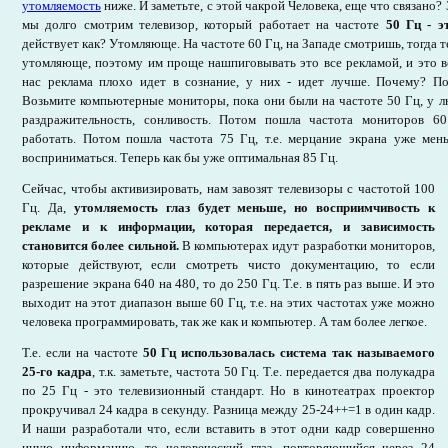
утомляемость
ниже. И заметьте, с этой чакрой Человека, еще что связано? 
мы долго смотрим телевизор, который работает на частоте
50 Гц - э
действует как? Утомляюще. На частоте 60 Гц, на Западе смотришь, тогда т
утомляюще, поэтому им проще нашпиговывать это все рекламой, и это в
нас реклама плохо идет в сознание, у них - идет лучше. Почему? По
Возьмите компьютерные мониторы, пока они были на частоте 50 Гц, у лю
раздражительность, сонливость. Потом пошла частота мониторов 6
работать. Потом пошла частота 75 Гц, т.е. мерцание экрана уже мень
восприниматься. Теперь как бы уже оптимальная 85 Гц.
Сейчас, чтобы активизировать, нам завозят телевизоры с частотой 100
Гц. Да,
утомляемость глаз будет меньше, но восприимчивость к
рекламе и к информации, которая передается, и зависимость
становится более сильной.
В компьютерах идут разработки мониторов,
которые действуют, если смотреть чисто документацию, то если
разрешение экрана 640 на 480, то до 250 Гц. Т.е. в пять раз выше. И это
выходит на этот диапазон выше 60 Гц, т.е. на этих частотах уже можно
человека программировать, так же как и компьютер. А там более легкое.
Т.е. если на частоте
50 Гц использовалась система так называемого
25-го кадра
, т.к. заметьте, частота 50 Гц. Т.е. передается два полукадра
по 25 Гц - это телевизионный стандарт. Но в кинотеатрах проектор
прокручивал 24 кадра в секунду. Разница между 25-24++=1 в один кадр.
И наши разработали что, если вставить в этот одни кадр совершенно
иную информацию, то человеческий глаз, повторяющийся через 24