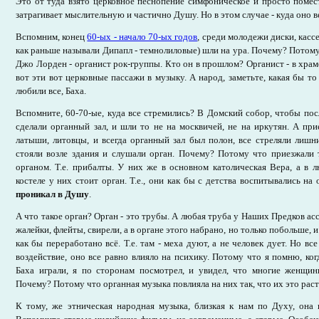
Это от туда взято церковное песнопение симфоническое и просто помес
затрагивает мыслительную и частично Душу. Но в этом случае - куда оно в
Вспомним, конец
60-ых - начало 70-ых годов
, среди молодежи диски, кас
как раньше называли Дипапл - темнолиловые) шли на ура. Почему? Потому
Джо Лорден - органист рок-группы. Кто он в прошлом? Органист - в храм
вот эти вот церковные пассажи в музыку. А народ, заметьте, какая бы то
любили все, Баха.
Вспомните, 60-70-ые, куда все стремились? В Домский собор, чтобы посл
сделали органный зал, и шли то не на москвичей, не на иркутян. А пр
латыши, литовцы, и всегда органный зал был полон, все стреляли лишн
стояли возле здания и слушали орган. Почему? Потому что приезжали 
органом. Т.е. прибалты. У них же в основном католическая Вера, а в 
костеле у них стоит орган. Т.е., они как бы с детства воспитывались на 
проникал в Душу
.
А что такое орган? Орган - это трубы. А любая труба у Наших Предков ас
жалейки, флейты, свирели, а в органе этого набрано, но только побольше, и
как бы переработано всё. Т.е. там - меха дуют, а не человек дует. Но вс
воздействие, оно все равно влияло на психику. Потому что я помню, ког
Баха играли, я по сторонам посмотрел, и увидел, что многие женщин
Почему? Потому что органная музыка повлияла на них так, что их это раст
К тому, же этническая народная музыка, близкая к нам по Духу, она 