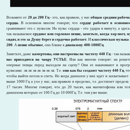
Возьмите от
20 до 200 Гц
- это, как правило, у нас
общая средняя рабоча
сердца.
В основном многие говорят, что
сердце работает в основно
сравнивают это с пульсом. Но пульс сердца - это удары в минуту, а здесь
так называемое
грудное или горловое пение, заметьте, когда хор поет, 
сидят, и это за Душу берет и сердечко работает
. И
классическая музыка о
200
. А
пение обычное
, оно ближе к
диапазону 400-1000Гц
.
Заметьте, даже
камертоны, они настроены на частоту 440 Гц
- так назы
нас приходится на чакру УСТЬЕ
. Или как многие говорят: на решет
оперные певцы перед выходом на сцену? Они ее накачивают и прогр
кулисами: ля ля ля ля ля ля ля. Т.е.
они как бы создают частоту 440 Гц
, ч
чтобы выйти потом и спеть. Но когда диапазон у них идет и захватывает
выше 1000 Гц а ухо у нас, как правило в пределах, т.е. достигает предел
17 тысяч. Многие говорят, что до 20 тысяч, как магнитофоны или тел
диапазона которых от 100 Гц до 10 000Гц. Т.е. там уже выше.