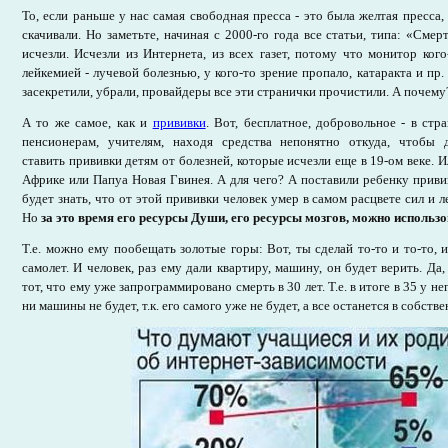
То, если раньше у нас самая свободная пресса - это была желтая пресса
скачивали. Но заметьте, начиная с 2000-го года все статьи, типа: «Сме
исчезли. Исчезли из Интернета, из всех газет, потому что монитор ког
лейкемией - лучевой болезнью, у кого-то зрение пропало, катаракта и пр. 
засекретили, убрали, провайдеры все эти странички прочистили. А почему
А то же самое, как и
прививки
. Вот, бесплатное, добровольное - в стра
пенсионерам, учителям, находя средства непонятно откуда, чтобы 
ставить прививки детям от болезней, которые исчезли еще в 19-ом веке. 
Африке или Папуа Новая Гвинея. А для чего? А поставили ребенку привив
будет знать, что от этой прививки человек умер в самом расцвете сил и 
Но
за это время его ресурсы Души, его ресурсы мозгов, можно использ
Т.е. можно ему пообещать золотые горы: Вот, ты сделай то-то и то-то, и
самолет. И человек, раз ему дали квартиру, машину, он будет верить. Да,
тот, что ему уже запрограммировано смерть в 30 лет. Т.е. в итоге в 35 у не
ни машины не будет, т.к. его самого уже не будет, а все останется в собстве