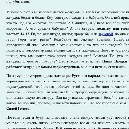
Гц губительна.
Многие знают, что человек мается желудком, и таблетки всевозможные пи
желудок болит и болит. Ему советуют сходить в бабушке. Он к ней прихо
что-то над его животом пошептала 2-3 минуты, и у него все боли улег
здоровым. А что сделала бабушка? А она
старую молитву или гимн
частоте 14-16 Гц,
т.е. амплитуда, шепот, вроде бы и не
звуковой
, но она 
герц? Герц чему равен? Колебание на секунду времени. Представ
определенный гимн молитву с этой частотой, то что происходит? Есл
помните, я говорил, музыку можно слышать желудком? Поэтому органн
низкие, что там контроктаву ушел, желудок что? Взыграл. Т.е. ухо н
желудок. О чем это говорит? Это говорит о том, что
Наши Предки з
работает желудок, в каком поджелудочная, в каком печень, селезенка.
Поэтому просматривая даже
заговоры Русского народа
, так называемое
чернокнижьем - это христиане назвали, и там: заговор от боли в ж
поджелудочной, чтоб почки работали чтоб печень. Но многие читают 
какой-то - не помогает. Так читали Наши Предки, когда людям помогали с 
они знали, какую амплитуду. Или на утихание сердечных болей, а там ам
чакры то повыше, поэтому и частота побольше. Это все говорит о чем?
Силой Голоса
.
Поэтому если я буду использовать очень низкую амплитуду потока го
монотонно, очень низко, через некоторое время вы начнете клевать н
погружение в глубокий сон.
Всё зависит от голоса
.
Амплитуда голоса