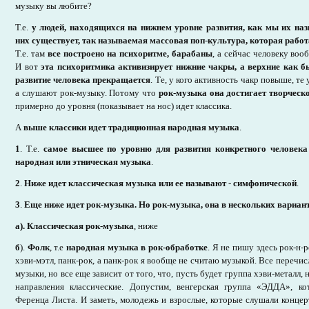
музыку вы любите?
Т.е.
у людей, находящихся на нижнем уровне развития, как мы их на
них существует, так называемая массовая поп-культура, которая работ
Т.е. там
все построено на психоритме, барабаны
, а сейчас человеку воо
И вот
эта психоритмика активизирует нижние чакры, а верхние как б
развитие человека прекращается
. Те, у кого активность чакр повыше, т
а слушают рок-музыку. Потому что
рок-музыка она достигает творческ
примерно до уровня (показывает на нос) идет классика.
А
выше классики идет традиционная народная музыка
.
1
. Т.е.
самое высшее по уровню для развития конкретного человека 
народная или этническая музыка
.
2
.
Ниже идет классическая музыка или ее называют
-
симфонической
.
3
.
Еще ниже идет рок-музыка. Но рок-музыка, она в нескольких вариан
а). Классическая рок-музыка
, ниже
б
).
Фолк
, т.е
народная музыка в рок-обработке
. Я не пишу здесь рок-н-р
хэви-мэтл, панк-рок, а панк-рок я вообще не считаю музыкой. Все перечис
музыки, но все еще зависит от того, что, пусть будет группа хэви-металл, 
направления классические. Допустим, венгерская группа «ЭДДА», ко
Ференца Листа. И заметь, молодежь и взрослые, которые слушали концер