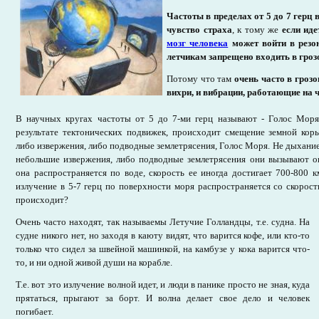
Частоты в пределах от 5 до 7 герц
чувство страха
, к тому же
если иде
мозг человека
может войти в резо
летчикам запрещено входить в гроз
Потому что там
очень часто в гроз
вихри, и вибрации, работающие на ч
В научных кругах частоты от 5 до 7-ми герц называют - Голос Моря.
результате тектонических подвижек, происходит смещение земной кор
либо извержения, либо подводные землетрясения, Голос Моря. Не дыхание 
небольшие извержения, либо подводные землетрясения они вызывают оп
она распространяется по воде, скорость ее иногда достигает 700-800 км
излучение в 5-7 герц по поверхности моря распространяется со скорост
происходит?
Очень часто находят, так называемы Летучие Голландцы, т.е. судна. На
судне никого нет, но заходя в каюту видят, что варится кофе, или кто-то
только что сидел за швейной машинкой, на камбузе у кока варится что-
то, и ни одной живой души на корабле.
Т.е. вот это излучение волной идет, и люди в панике просто не зная, куда
прятаться, прыгают за борт. И волна делает свое дело и человек
погибает.