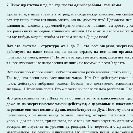
7. Ниже идет техно
и т.д
. т.е.
где просто одни барабаны - там-тамы.
Кроме того, в наше время в этот ряд, вот сюда между классической симф
вот эту нишу пытается вновь занять, как вы думаете что? Церковное песн
влияния на человека у церковной музыки немного повыше, чем просто у к
всё равно ниже народной этнической музыки. Поэтому за столом могут 
вы где-нибудь видели, чтобы за столом псалмы Давида пели?
Вот эта система - структура от 1 до 7 - это всё: энергии, энергети
действуют на ваше сознание, на ваше сердце, на все ваши органы
привязки не имеет, почему? Потому что здесь не все стили, здесь нет ни св
т.е. все музыкальные направления их никак не возможно в эти 9 девять.
Вот песня про коробейника: ««Распрямись ты рожь высокая, свято тайну 
Так ведь эта песня развивает нижние чакры. Нет. Она действует соверше
поют, действуют вибрации голоса. Потому что достаточно вспомнит
звезда»» - Штоколова песня. Его ж пластинки после фильма разбирали. Это
Что действовало на что? Даже не на органы, а вот эти:
классические, це
даже не на энергетические чакры действуют, а церковные и классиче
народные они еще помимо Души, воздействуют на Дух
. Поэтому пока 
песнопения, я не имею ввиду Балаган Лимитед, которые пытаются с п
уровня: два прихлопа, три притопа, т.е. с верхних чакр опустить организм
восприятие опустить на уровень деградации. Т.е. перевести с Душевн
материальное, т.е. эмоции и инстинкты. Ну, например, песня: «Ты скажи ч