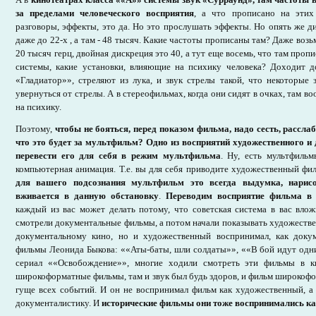
за пределами человеческого восприятия
, а что прописано на этих
разговоры, эффекты, это да. Но это прослушать эффекты. Но опять же ди
даже до 22-х , а там - 48 тысяч. Какие частоты прописаны там? Даже возь
20 тысяч герц, двойная дискреция это 40, а тут еще восемь, что там проп
системы, какие установки, влияющие на психику человека? Доходит д
«Гладиатор»», стреляют из лука, и звук стрелы такой, что некоторые 
увернуться от стрелы. А в стереофильмах, когда они сидят в очках, там в
на психику.
Поэтому,
чтобы не бояться, перед показом фильма, надо сесть, рассла
что это будет за мультфильм?
Одно из восприятий художественного и
перевести его для себя в режим мультфильма
. Ну, есть мультфильм
компьютерная анимация. Т.е. вы для себя приводите художественный фи
для вашего подсознания мультфильм это всегда выдумка, нарис
вживается в данную обстановку
.
Переводим восприятие фильма в
каждый из вас может делать потому, что советская система в вас влож
смотрели документальные фильмы, а потом начали показывать художестве
документальному кино, но и художественный воспринимал, как доку
фильмы Леонида Быкова: ««Аты-баты, шли солдаты»», ««В бой идут одн
сериал ««Освобождение»», многие ходили смотреть эти фильмы в ки
широкоформатные фильмы, там и звук был будь здоров, и фильм широкофор
гуще всех событий. И он не воспринимал фильм как художественный, а
документалистику. И
исторические фильмы они тоже воспринимались к