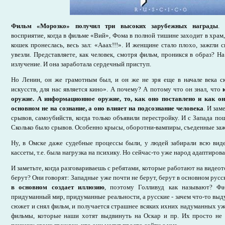
Фильм «Морозко» получил три высоких зарубежных награды
. 
восприятие, когда в фильме «Вий», Фома в полной тишине заходит в храм
кошек пронеслась, весь зал: «Ааах!!!». И женщине стало плохо, зажгли 
увезли. Представляете, как человек, смотря фильм, проникся в образ? Н
излучение. И она заработала сердечный приступ.
Но Ленин, он же грамотным был, и он же не зря еще в начале века с
искусств, для нас является кино». А почему? А потому что он знал, что
оружие. А информационное оружие, то, как оно поставлено и как он
основном не на сознание, а оно влияет на подсознание человека
. И зам
срывов, самоубийств, когда только объявили перестройку. И с Запада по
Сколько было срывов. Особенно крысы, оборотни-вампиры, съеденные заж
Ну, в Омске даже судебные процессы были, у людей забирали всю виде
кассеты, т.е. была нагрузка на психику. Но сейчас-то уже народ адаптирова
И заметьте, когда разговариваешь с ребятами, которые работают на видео
берут? Они говорят: Западные уже почти не берут, берут в основном русс
в основном создает иллюзию
, поэтому Голливуд как называют? Фа
придуманный мир, придуманные реальности, а русские - зачем что-то выд
сюжет и снял фильм, и получается страшнее всяких ихних надуманных у
фильмы, которые наши хотят выдвинуть на Оскар и пр. Их просто не 