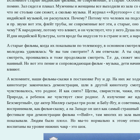
Вспомните старые индийские фильмы, не современные, а старые. Особе
помню. Зал сидел и плакал. Мужчины и женщины все выходили из зала со 
что не столько сам сюжет, а сколько музыка. И журнал ««Кругозор»» с п
индийской музыкой, он раскупался. Почему? Потому что человек на подсо
и пр. звуки вот эти, флейт трубы, не современные вот эти, а старые, оно
чему? К народному, потому что влияет, и он чувствует, что у него Душа по
И дни индийской Культуры, хотя вроде бы индусов то в стране и нет, а нар
А старые фильмы, когда их показывали по телевизору, в основном смотрели
молодежь удивлялась: Че вы там смотрите? А им отвечали: А ты сядь
смотреть, проникались и тоже продолжали смотреть. Т.е. да, сюжет м
наивный. Но вот это пение и сопровождающая фильм - музыка, дети начин
влияют.
А вспомните, наши фильмы-сказки в постановке Роу и др. На них же ходи
кинотеатре закончилась демонстрация, шли в другой кинотеатр смо
чувствовалось, что родное. И как снято? Щеглы, свиристели, чижи, пт
Природа, а ребенок же чувствует свое родное. А излучение же и
Безсмертный», где актер Миллер сыграл три роли: и Бабу-Ягу, и советника
воспринимали, как фильм-сказку, а на Западе он шел как самый страшный
фестивале при демонстрации фильма ««Вий»», там многих из зала вын
показывали. Людям было плохо. Но мы-то нормально к этому относ
воспитаны на уровне нижних чакр - это шок.