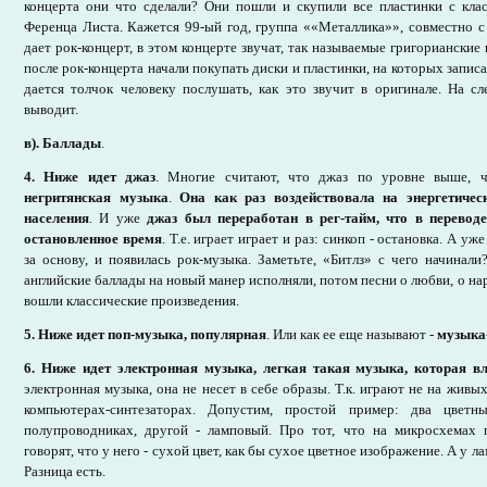
концерта они что сделали? Они пошли и скупили все пластинки с кла
Ференца Листа. Кажется 99-ый год, группа ««Металлика»», совместно 
дает рок-концерт, в этом концерте звучат, так называемые григорианские
после рок-концерта начали покупать диски и пластинки, на которых записа
дается толчок человеку послушать, как это звучит в оригинале. На с
выводит.
в). Баллады
.
4. Ниже идет джаз
. Многие считают, что джаз по уровне выше, 
негритянская музыка
.
Она как раз воздействовала на энергетичес
населения
. И уже
джаз был переработан в рег-тайм, что в переводе
остановленное время
. Т.е. играет играет и раз: синкоп - остановка. А уже
за основу, и появилась рок-музыка. Заметьте, «Битлз» с чего начинали
английские баллады на новый манер исполняли, потом песни о любви, о нар
вошли классические произведения.
5. Ниже идет поп-музыка, популярная
. Или как ее еще называют -
музыка
6. Ниже идет электронная музыка, легкая такая музыка, которая в
электронная музыка, она не несет в себе образы. Т.к. играют не на живы
компьютерах-синтезаторах. Допустим, простой пример: два цветн
полупроводниках, другой - ламповый. Про тот, что на микросхемах 
говорят, что у него - сухой цвет, как бы сухое цветное изображение. А у л
Разница есть.