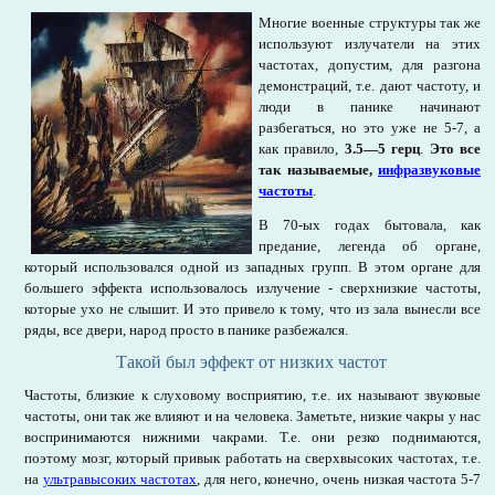
Многие военные структуры так же
используют излучатели на этих
частотах, допустим, для разгона
демонстраций, т.е. дают частоту, и
люди в панике начинают
разбегаться, но это уже не 5-7, а
как правило,
3.5—5 герц
.
Это все
так называемые,
инфразвуковые
частоты
.
В 70-ых годах бытовала, как
предание, легенда об органе,
который использовался одной из западных групп. В этом органе для
большего эффекта использовалось излучение - сверхнизкие частоты,
которые ухо не слышит. И это привело к тому, что из зала вынесли все
ряды, все двери, народ просто в панике разбежался.
Такой был эффект от низких частот
Частоты, близкие к слуховому восприятию, т.е. их называют звуковые
частоты, они так же влияют и на человека. Заметьте, низкие чакры у нас
воспринимаются нижними чакрами. Т.е. они резко поднимаются,
поэтому мозг, который привык работать на сверхвысоких частотах, т.е.
на
ультравысоких частотах
, для него, конечно, очень низкая частота 5-7