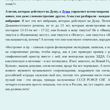
хошь?».
А песня, которая действует на Душу, а
Душа
управляет всеми чакрами
живое, там даже словопостроение другое. А мы уже разбирали - кажда
вибрацию
. И вот эти вот вибрации, которые действуют на Душу. Поче
Дальневосточного региона, не те до 13 лет, которым муми-тролями за
постарше 13-15-ти лет - 17-22, они больше к кому тянутся? Не к «Ива
тянутся к «Калиновому мосту», они тянутся к «Велесу», они тянутся к «
так называется), почему? А потому что они чувствуют этническое, народно
«Кострома» и пр. - сначала ездила фольклорная экспедиция, записала, а
на современные ритмы, чтобы народ, как я уже приводил пример с р
симфонический оркестр вместе с ней, или венгерская группа ЭДДА. Ст
классическую в металике - и все потянулись. И вот заметьте, на Новый 
Купала», вышли девушки, спели песенки, вроде бы все нормально. А пото
всякого звукового музыкального сопровождения, заздравную так спели
российской эстрады скуксили свой нос, потому что девчонки чисто голос
пускай они - эти звезды, трижды заслуженные СССР, РСФСР, СНГ. А
четырех-голосием просто показали, что есть в России, вы тут сидите, кич
как должны петь!