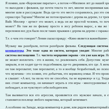
Я помню, шли «Коровские пираты»», а потом ««Миллион лет до нашей эры»
то выходили с фильмов, где почти текста то нет, многие воспринимая ка
многие шли и рассуждали: Ведь где-то это место сохранилось, раз это с
сериал про Тарзана? Многие же потом прыгали с дерева на дерево, т.е тре
Вайс Мюллер - артист это может, а ведь он же простой человек, то по
может? Но там же по фильму просто в лесу ребенок вырос, а мы же т
переломов ног, рук было после таких прыжков с дерева на дерево с гаража 
Т.е. о чем это говорит? Ленин сказал правду: «Кино является важнейшим». Т
Музыку мы разобрали, потом разобрали фильмы.
Следующая система
компьютеры
.
Это тоже одна из систем, которая уводит
. Многие раб
система поглощения
. Т.е.
частота мерцания экрана - это уже как игра
. Н
не может воплотить - это в жизни, т.е. реализовать себя. Допустим: муж
закрыли, и он ходит где-то подсобником, где-то дворником, кто где. А жен
он там перехватит, там перехватит, а то и вообще безработный, но псих
что мужчина - это хозяин, это добытчик, это кормилец семьи. И что про
и слышит: «А вот, ты ни на что не способен, ты не кормилец» и т.д. Тогда
них стоит компьютер, он начинает играть в эти игры - многоуровневые х
побеждает, и он чувствует себя победителем.
Там выливается вся его агрессия, проявляется его мужское начало, и е
становится похлеще любого наркотика, который затягивает.
А особенно на Западе, когда компьютер в доме, или рядом компьютерный к