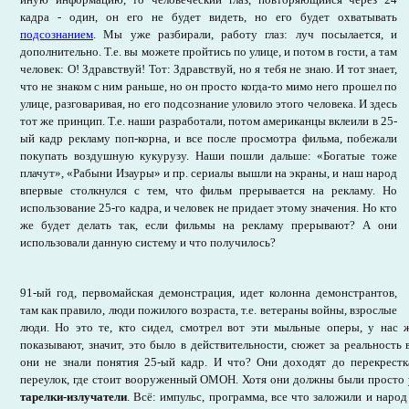
кадра - один, он его не будет видеть, но его будет охватывать
подсознанием
. Мы уже разбирали, работу глаз: луч посылается, и
дополнительно. Т.е. вы можете пройтись по улице, и потом в гости, а там
человек: О! Здравствуй! Тот: Здравствуй, но я тебя не знаю. И тот знает,
что не знаком с ним раньше, но он просто когда-то мимо него прошел по
улице, разговаривая, но его подсознание уловило этого человека. И здесь
тот же принцип. Т.е. наши разработали, потом американцы вклеили в 25-
ый кадр рекламу поп-корна, и все после просмотра фильма, побежали
покупать воздушную кукурузу. Наши пошли дальше: «Богатые тоже
плачут», «Рабыни Изауры» и пр. сериалы вышли на экраны, и наш народ
впервые столкнулся с тем, что фильм прерывается на рекламу. Но
использование 25-го кадра, и человек не придает этому значения. Но кто
же будет делать так, если фильмы на рекламу прерывают? А они
использовали данную систему и что получилось?
91-ый год, первомайская демонстрация, идет колонна демонстрантов,
там как правило, люди пожилого возраста, т.е. ветераны войны, взрослые
люди. Но это те, кто сидел, смотрел вот эти мыльные оперы, у нас 
показывают, значит, это было в действительности, сюжет за реальность
они не знали понятия 25-ый кадр. И что? Они доходят до перекрестка
переулок, где стоит вооруженный ОМОН. Хотя они должны были просто 
тарелки-излучатели
. Всё: импульс, программа, все что заложили и наро