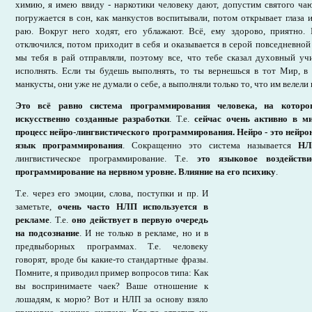
химию, я имею ввиду - наркотики человеку дают, допустим святого чаю
погружается в сон, как манкустов воспитывали, потом открывает глаза и
раю. Вокруг него ходят, его ублажают. Всё, ему здорово, приятно
отключился, потом приходит в себя и оказывается в серой повседневной 
мы тебя в рай отправляли, поэтому все, что тебе сказал духовный уч
исполнять. Если ты будешь выполнять, то ты вернешься в тот Мир, в
манкусты, они уже не думали о себе, а выполняли только то, что им велели
Это всё равно система программирования человека, на которо
искусственно созданные разработки
. Т.е.
сейчас очень активно в м
процесс нейро-лингвистического программирования.
Нейро - это нейро
язык программирования
. Сокращенно это система называется
НЛ
лингвистическое программирование. Т.е.
это языковое воздейств
программирование на нервном уровне. Влияние на его психику
.
Т.е. через его эмоции, слова, поступки и пр. И
заметьте,
очень часто НЛП используется в
рекламе
. Т.е.
оно действует в первую очередь
на подсознание
. И не только в рекламе, но и в
предвыборных программах. Т.е. человеку
говорят, вроде бы какие-то стандартные фразы.
Помните, я приводил пример вопросов типа: Как
вы воспринимаете чаек? Ваше отношение к
лошадям, к морю? Вот и НЛП за основу взяло