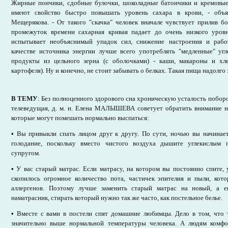
Жирные пончики, сдобные булочки, шоколадные батончики и кремовые
имеют свойство быстро повышать уровень сахара в крови, - объя
Мещерякова. - От такого "скачка" человек вначале чувствует прилив б
промежуток времени сахарная кривая падает до очень низкого уров
испытывает необъяснимый упадок сил, снижение настроения и рабо
качестве источника энергии лучше всего употреблять "медленные" уг
продукты из цельного зерна (с оболочками) - каши, макароны и хл
картофеля). Ну и конечно, не стоит забывать о белках. Такая пища надолго 
В ТЕМУ
: Без полноценного здорового сна хроническую усталость побор
телеведущая, д. м. н. Елена МАЛЫШЕВА советует обратить внимание 
которые могут помешать нормально выспаться:
•
Вы привыкли спать лицом друг к другу. По сути, ночью вы начинае
голодание, поскольку вместо чистого воздуха дышите углекислым
супругом.
•
У вас старый матрас. Если матрасу, на котором вы постоянно спите, 
скопилось огромное количество пота, частичек эпителия и пыли, кот
аллергенов. Поэтому лучше заменить старый матрас на новый, а 
наматрасник, стирать который нужно так же часто, как постельное белье.
•
Вместе с вами в постели спят домашние любимцы. Дело в том, что 
значительно выше нормальной температуры человека. А людям комфо