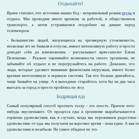
Отдыхайте!
Врачи считают, что источник наших бед - неправильный режим
труда
и
отдыха. Мы проводим много времени за работой, в общественном
транспорте, а затем устраиваемся поудобнее на диване перед
телевизором.
- Большинство людей, жалующихся на чрезмерную утомляемость,
несколько лет не бывали в отпуске, имеют интенсивную работу и просто
доводят себя до изнеможения, - рассказывает врач-санолог Елена
Пелешенко. - Реально оценивайте возможности своего организма, не
забывайте об отдыхе и не перегружайтесь на работе. Доказано, что
люди, которые уделяют внимание физическим нагрузкам, имеют более
крепкие вегетативную и нервную системы. Так что больше двигайтесь,
чаще бывайте на улице. А в выходные старайтесь хотя бы на два часа
выехать за город и просто пройтись по лесу.
Бодрящая еда
Самый популярный способ прогнать тоску - это поесть. Причем чего-
нибудь вкусненького. От процесса еды в организме вырабатываются
гормоны удовольствия, как в случаях, когда мы переживаем радостные 
удовольствие от еды мы получаем на короткое время - пока едим. А как то
удовольствии и позабыли. Но самое обидное не это.