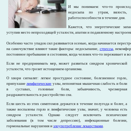
И мы понимаем: что-то происхо
недосыпа по утрам, вялость, 
работоспособности в течение дня.
Кажется, что энергетические запа
уступив место непроходящей усталости, апатии и подавленному настроен
Особенно часто упадок сил развивается осенью, когда начинается перестр
на самочувствие влияют такие факторы: недосыпание,
стрессы
, некомфо
постоянное пребывание в состоянии, когда человек что-то переживает и вс
Если не предпринимать мер, может развиться синдром хронической
усталости, что грозит истощением организма.
О хвори сигналят: легкое простудное состояние, болезненное горло,
припухшие
лимфатические
узлы, непонятная мышечная слабость и боли
в суставах, головные боли, забывчивость, чрезмерная
раздражительность и расстройство сна.
Если шесть из этих симптомов держатся в течение полугода и более, а
также воспалены горло и лимфатические узлы, значит, у человека есть
синдром усталости. Однако следует исключить психические
заболевания (в том числе депрессию), инфекционные болезни,
гормональные нарушения и
злоупотребление лекарствами
.