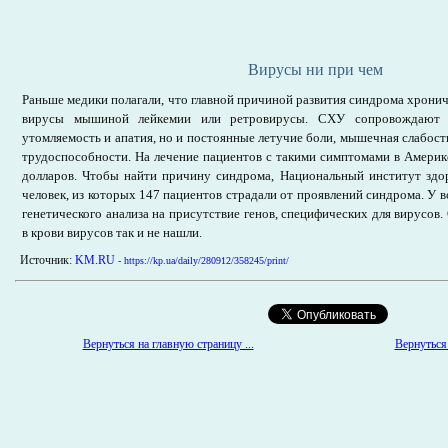
Вирусы ни при чем
Раньше медики полагали, что главной причиной развития синдрома хронич
вирусы мышиной лейкемии или ретровирусы. СХУ сопровождают 
утомляемость и апатия, но и постоянные летучие боли, мышечная слабость,
трудоспособности. На лечение пациентов с такими симптомами в Америк
долларов. Чтобы найти причину синдрома, Национальный институт зд
человек, из которых 147 пациентов страдали от проявлений синдрома. У в
генетического анализа на присутствие генов, специфических для вирусов
в крови вирусов так и не нашли.
Источник:
KM.RU
- https://kp.ua/daily/280912/358245/print/
Вернуться 