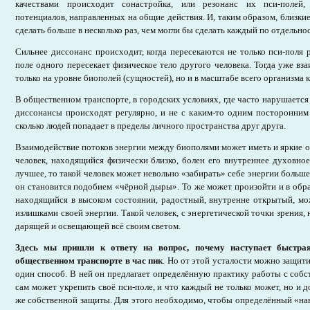
качествами происходит сонастройка, или резонанс их пси-полей
потенциалов, направленных на общие действия. И, таким образом, близки
сделать больше в несколько раз, чем могли бы сделать каждый по отдельно
Сильнее диссонанс происходит, когда пересекаются не только пси-поля р
поле одного пересекает физическое тело другого человека. Тогда уже вз
только на уровне биополей (сущностей), но и в масштабе всего организма 
В общественном транспорте, в городских условиях, где часто нарушается
диссонансы происходят регулярно, и не с каким-то одним посторонним 
сколько людей попадает в пределы личного пространства друг друга.
Взаимодействие потоков энергии между биополями может иметь и яркие о
человек, находящийся физически близко, болен его внутреннее духовное
лучшее, то такой человек может невольно «забирать» себе энергии больше,
он становится подобием «чёрной дыры». То же может произойти и в обра
находящийся в высоком состоянии, радостный, внутренне открытый, мо
излишками своей энергии. Такой человек, с энергетической точки зрения, 
дарящей и освещающей всё своим светом.
Здесь мы пришли к ответу на вопрос, почему наступает быстрая
общественном транспорте в час пик
. Но от этой усталости можно защит
один способ. В ней он предлагает определённую практику работы с собс
сам может укрепить своё пси-поле, и что каждый не только может, но и д
же собственной защиты. Для этого необходимо, чтобы определённый «на