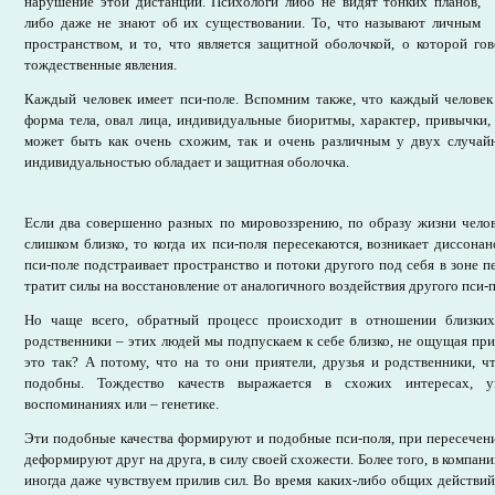
нарушение этой дистанции. Психологи либо не видят тонких планов,
либо даже не знают об их существовании. То, что называют личным
пространством, и то, что является защитной оболочкой, о которой гов
тождественные явления.
Каждый человек имеет пси-поле. Вспомним также, что каждый человек у
форма тела, овал лица, индивидуальные биоритмы, характер, привычки,
может быть как очень схожим, так и очень различным у двух случай
индивидуальностью обладает и защитная оболочка.
Если два совершенно разных по мировоззрению, по образу жизни челов
слишком близко, то когда их пси-поля пересекаются, возникает диссона
пси-поле подстраивает пространство и потоки другого под себя в зоне пе
тратит силы на восстановление от аналогичного воздействия другого пси-п
Но чаще всего, обратный процесс происходит в отношении близких 
родственники – этих людей мы подпускаем к себе близко, не ощущая пр
это так? А потому, что на то они приятели, друзья и родственники, ч
подобны. Тождество качеств выражается в схожих интересах, ув
воспоминаниях или – генетике.
Эти подобные качества формируют и подобные пси-поля, при пересечен
деформируют друг на друга, в силу своей схожести. Более того, в компани
иногда даже чувствуем прилив сил. Во время каких-либо общих действ