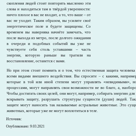
скопления людей стоит повторять мысленно эти
слова и находиться там в твёрдой уверенности:
ничто плохое в вас не входит, а то, что ваше – от
вас не уходит. Таким образом, вы усилите своё
энергетическое поле и будете защищены. Со
временем вы наверняка начнёте замечать, что
после выхода из метро, после долгого ожидания
в очереди и подобных событий вы уже не
чувствуете себя столь уставшими – часть
энергии, которую раньше вы тратили на
восстановление, останется с вами.
Но при этом стоит помнить и о том, что естественная защита человека
всеми видами внешнего воздействия. Вы спросите – с какими, наприме
которые в той или иной степени могут управлять «невидимыми», 
процессами, могут направлять свои возможности не во благо, а, наоборо
Чтобы достигать своих целей, они могут, например, собирать энергию для 
вскрывать защиту, разрушать структуры сущности (души) людей. Та
защите могут наносить так называемые астральные животные. Это су
животных, которые уже не могут воплотиться в теле.
Источник:
Опубликовано: 9.03.2021