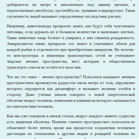
добираются на метро в заполненных под завязку вагонах, в
переполненных автобусах, троллейбусах, трамваях и маршрутках. Такая
скученность людей вызывает определенные последствия для них.
Например, животноводы прекрасно знают, как будут себя чувствовать
питомцы, если держать их в большом количестве в маленьких клетках.
Такие животные чаще болеют и умирают, у них снижена рождаемость.
Аквариумисты также прекрасно это знают и учитывают объем для
каждой рыбки в отдельности при приобретении аквариума. Но почему-
то конструкторы и инженеры транспортных сетей не учитывают
людские личные пространства, мест которым в общественном
транспорте совсем не остаётся в часы пик.
Что же это такое – личное пространство? Психологи называют личным
пространством промежуток радиусом около метра от тела, нарушение
которого ощущается как дискомфорт и вызывает желание отойти в
сторону. Даже учёные начали говорить о некой энергетической
оболочке вокруг человека, изменения и влияния на которую сказываются
на самочувствии человека.
Как мы уже говорили в начале статьи, вокруг каждого живого существа
есть защитная оболочка. Понятие «личное пространство» психологи не
объясняют более ничем, кроме как процессом сохранения человеком
дистанции по отношению к другим людям и реакцией человека на