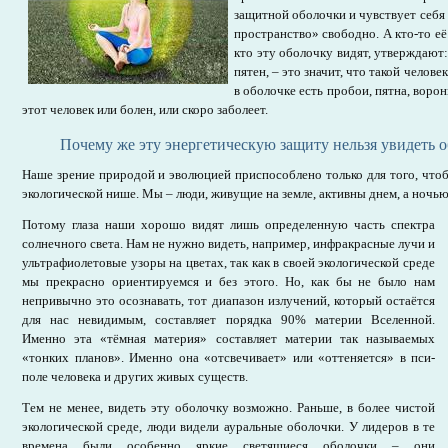
защитной оболочки и чувствует себя
пространство» свободно. А кто-то её 
кто эту оболочку видят, утверждают: 
пятен, – это значит, что такой челове
в оболочке есть пробои, пятна, ворон
этот человек или болен, или скоро заболеет.
Почему же эту энергетическую защиту нельзя увидеть
Наше зрение природой и эволюцией приспособлено только для того, что
экологической нише. Мы – люди, живущие на земле, активны днем, а ночью
Потому глаза наши хорошо видят лишь определенную часть спектра
солнечного света. Нам не нужно видеть, например, инфракрасные лучи и
ультрафиолетовые узоры на цветах, так как в своей экологической среде
мы прекрасно ориентируемся и без этого. Но, как бы не было нам
непривычно это осознавать, тот диапазон излучений, который остаётся
для нас невидимым, составляет порядка 90% материи Вселенной.
Именно эта «тёмная материя» составляет материи так называемых
«тонких планов». Именно она «отсвечивает» или «оттеняется» в пси-
поле человека и других живых существ.
Тем не менее, видеть эту оболочку возможно. Раньше, в более чистой
экологической среде, люди видели ауральные оболочки. У лидеров в те
времена были особенно яркие светящиеся оболочки – они