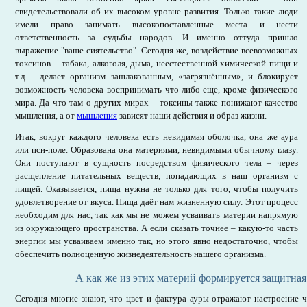
свидетельствовали об их высоком уровне развития. Только такие люди
имели право занимать высокопоставленные места и нести
ответственность за судьбы народов. И именно оттуда пришло
выражение "ваше сиятельство". Сегодня же, воздействие всевозможных
токсинов – табака, алкоголя, дыма, неестественной химической пищи и
т.д – делает организм зашлакованным, «загрязнённым», и блокирует
возможность человека воспринимать что-либо еще, кроме физического
мира. Да что там о других мирах – токсины также понижают качество
мышления, а от
мышления
зависят наши действия и образ жизни.
Итак, вокруг каждого человека есть невидимая оболочка, она же аура
или пси-поле. Образована она материями, невидимыми обычному глазу.
Они поступают в сущность посредством физического тела – через
расщепление питательных веществ, попадающих в наш организм с
пищей. Оказывается, пища нужна не только для того, чтобы получить
удовлетворение от вкуса. Пища даёт нам жизненную силу. Этот процесс
необходим для нас, так как мы не можем усваивать материи напрямую
из окружающего пространства. А если сказать точнее – какую-то часть
энергии мы усваиваем именно так, но этого явно недостаточно, чтобы
обеспечить полноценную жизнедеятельность нашего организма.
А как же из этих материй формируется защитная
Сегодня многие знают, что цвет и фактура ауры отражают настроение ч