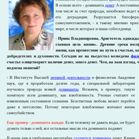
В основе всего - доминанта
денег
. А постоянна
том числе за счет природы, неизбежно ведет 
его деградации. Разрушается биосф
самоуничтожением, - к такому мнению прих
мире, в числе которых и наша собеседница.
-
Ирина Владимировна, Аристотель однажды с
главная цель жизни». Древние греки вос
жизни, как препятствие на пути к счастью, к
добродетелях и духовности. Сегодня же на пьедестал возведена
фил
счастье олицетворяет наличие денег, много денег. Чем, на ваш взгляд, 
подмена понятий?
- В Институте Высшей
нервной деятельности
и физиологии Академии
наук, где я проработала долгие годы, в специальной лаборатории
изучалась природа всякой
доминанты
. Возьмем, к примеру, такую
понятную всем доминанту, как влюбленность. Ученые считают ее
измененным состоянием сознания. Безответная любовь может перейти
даже в патологию. Потому некоторые влюбленные кончают жизнь
самоубийством.
Еще пример - доминанта жажды
.
Если человеку не давать воды, он будет
думать только о ней, все остальные мысли эта доминанта подавит.
В наши дни в глобальных масштабах
создается доминанта
денег. Каким