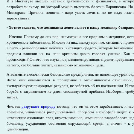
И в Институте высшей нервной деятельности и физиологии, в которо
разработали схему, по которой можно вылечить болезнь Паркинсона. Но 
Минздраве. Причина понятна - надо уметь лечить, но не надо изле
зарабатывать!
-
Хотите сказать, что доминанта денег делает и нашу медицину безнрав
- Именно. Поэтому до сих пор, несмотря на все прорывы в медицине, ос
хронические заболевания. Многие из них, между прочим, связаны с прим
в быту - разнообразных моющих, чистящих средств, которые бесконечно
вредном влиянии их на наш организм давно говорят ученые. Как вы
происходит? Оттого, что наука под влиянием доминанты денег превращает
на того, кто больше платит, независимо от конечной цели.
А возьмите экологически безопасные предприятия, не наносящее урон ок
Часто они оказываются в проигрыше в экономическом отношении, 
эксплуатируют природные ресурсы, не заботясь об их восполнении. И это
борьба с загрязнением не дают сиюминутной прибыли. Наоборот, тре
затрат.
Человек
разрушает природу
потому, что он на этом зарабатывает, и час
временем, начавшиеся разрушительные процессы в биосфере ведут к к
истощению озонового слоя, опустыниванию, изменению влагооборота над
большему ухудшению состояния окружающей среды, а значит - к у
цивилизации.