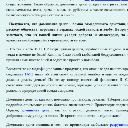
существования. Таким образом, доминанта денег создает внутри страны
свои самолеты, яхты, дома и виллы за рубежом, а также возможность 
политическую ситуации в стране и в мире.
-
Получается, что доминанта денег - бомба замедленного действия,
расколу общества, породить в сердцах людей зависть и злобу. Не зря
замечаем, что из нашей жизни уходят доброта и милосердие, то 
нравственной защитой от чрезмерности во всем.
- Это так и есть. В СССР люди ценили деньги, заработанные трудом, и 
тогда в помине не было! Как и не было такой глобальной бездуховности,
пришли к нам вместе с ней и ведут нас просто к погибели.
Возьмите те же модифицированные продукты, так опасные для нашего здо
создавшая
ГМО
знает об этой своей страшной ошибке и еще не поздно
должны делать деньги! По этому поводу известный финансист Д. С
состояние благодаря рыночной экономике, однажды цинично заявил по ро
рынок по природе своей всегда аморален.
Доминанта денег создается с помощью пропаганды, рекламы, ТВ-программ 
подробно описывают жизнь богатых знаменитостей. Происходит подмена
Однако,
доминанта денег
, как ни странно, довольно часто приво
добровольному уходу из жизни. Им просто становится… скучно жить!
Доминанта денег повинна в том, что происходит глобальное
разрушени