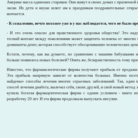
Америке масса одиноких стариков. Они живут в своих домах с приличной 
ласки. Их дети и внуки шлют им к праздникам поздравительные откры
кончается.
-
К сожалению, нечто похожее уже и у нас наблюдается, чего не было пр
- И это очень опасно для нравственного здоровья общества! Это надо
тесный контакт между поколениями может защитить человека от многих бе
доминанты денег, которая способствует обесцениванию человеческих цен
Кстати, почему, как вы думаете, по сравнению с нашими бабушками и
больше появилось новых болезней? Опять же, безнравственность тому при
Известно, что фармакологические фирмы получают прибыль от продажи 
Эта прибыль напрямую зависит от количества больных. Именно поэт
найдены» способы лечения многих серьезных заболеваний. Так, один п
способ лечения диабета, вылечил себя, своих друзей, и свой новый метод 
купила богатая фармацевтическая фирма с одним условием - никто не
разработку 20 лет. И эта фирма продолжала выпускать инсулин.