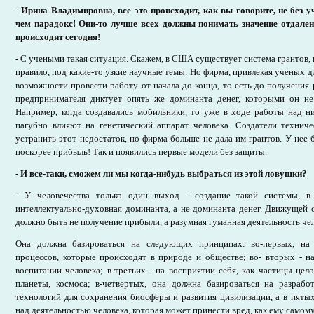
-
Ирина Владимировна, все это происходит, как вы говорите, не без у
чем парадокс! Они-то лучше всех должны понимать значение отдален
происходит сегодня!
- С учеными такая ситуация. Скажем, в США существует система грантов,
правило, под какие-то узкие научные темы. Но фирма, привлекая ученых дл
возможности провести работу от начала до конца, то есть до получения 
предпринимателя диктует опять же доминанта денег, которыми он не
Например, когда создавались мобильники, то уже в ходе работы над н
пагубно влияют на генетический аппарат человека. Создатели технич
устранить этот недостаток, но фирма больше не дала им грантов. У нее 
поскорее прибыль! Так и появились первые модели без защиты.
-
И все-таки, сможем ли мы когда-нибудь выбраться из этой ловушки?
- У человечества только один выход - создание такой системы, 
интеллектуально-духовная доминанта, а не доминанта денег. Движущей 
должно быть не получение прибыли, а разумная гуманная деятельность чел
Она должна базироваться на следующих принципах: во-первых, на
процессов, которые происходят в природе и обществе; во- вторых - н
воспитании человека; в-третьих - на восприятии себя, как частицы цело
планеты, космоса; в-четвертых, она должна базироваться на разраб
технологий для сохранения биосферы и развития цивилизации, а в пяты
над деятельностью человека, которая может принести вред, как ему самом