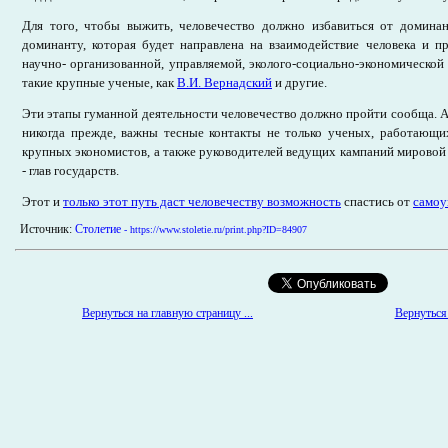
Для того, чтобы выжить, человечество должно избавиться от домина
доминанту, которая будет направлена на взаимодействие человека и п
научно- организованной, управляемой, эколого-социально-экономической 
такие крупные ученые, как
В.И. Вернадский
и другие.
Эти этапы гуманной деятельности человечество должно пройти сообща. А э
никогда прежде, важны тесные контакты не только ученых, работающих
крупных экономистов, а также руководителей ведущих кампаний мировой 
- глав государств.
Этот и
только этот путь даст человечеству возможность
спастись от
самоу
Источник:
Столетие
- https://www.stoletie.ru/print.php?ID=84907
Вернуться на главную страницу ...
Вернуться 