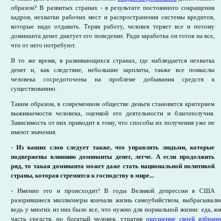
образом? В развитых странах - в результате постоянного сокращения
кадров, нехватки рабочих мест и распространения системы кредитов,
которые надо отдавать. Теряя работу, человек теряет все и потому
доминанта денег диктует его поведение. Ради заработка он готов на все,
что от него потребуют.
В то же время, в развивающихся странах, где наблюдается нехватка
денег и, как следствие, небольшие зарплаты, также все помыслы
человека сосредоточены на проблеме добывания средств к
существованию.
Таким образом, в современном обществе деньги становятся критерием
выживаемости человека, оценкой его деятельности и благополучия.
Зависимость от них приводит к тому, что способы их получения уже не
имеют значения.
-
Из ваших слов следует также, что управлять людьми, которые
подвержены влиянию доминанты денег, легче. А если продолжить
ряд, то такая доминанта может даже стать национальной политикой
страны, которая стремится к господству в мире...
- Именно это и происходит! В годы Великой депрессии в США
разорившиеся миллионеры кончали жизнь самоубийством, выбрасывалис
ведь у многих из них было все, что нужно для нормальной жизни: еда, жи
часть средств, но богатый человек, утратив
ощущение своей избранн