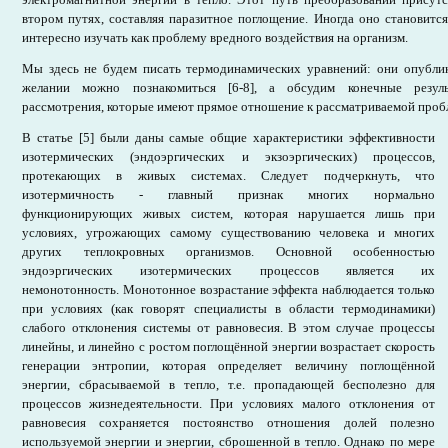
втором путях, составляя паразитное поглощение. Иногда оно становитс
интересно изучать как проблему вредного воздействия на организм.
Мы здесь не будем писать термодинамических уравнений: они опубли
желании можно познакомиться [6-8], а обсудим конечные резуль
рассмотрения, которые имеют прямое отношение к рассматриваемой проб
В статье [5] были даны самые общие характеристики эффективности
изотермических (эндоэргических и экзоэргических) процессов,
протекающих в живых системах. Следует подчеркнуть, что
изотермичность - главный признак многих нормально
функционирующих живых систем, которая нарушается лишь при
условиях, угрожающих самому существованию человека и многих
других теплокровных организмов. Основной особенностью
эндоэргических изотермических процессов является их
немонотонность. Монотонное возрастание эффекта наблюдается только
при условиях (как говорят специалисты в области термодинамики)
слабого отклонения системы от равновесия. В этом случае процессы
линейны, и линейно с ростом поглощённой энергии возрастает скорость
генерации энтропии, которая определяет величину поглощённой
энергии, сбрасываемой в тепло, т.е. пропадающей бесполезно для
процессов жизнедеятельности. При условиях малого отклонения от
равновесия сохраняется постоянство отношения долей полезно
используемой энергии и энергии, сброшенной в тепло. Однако по мере