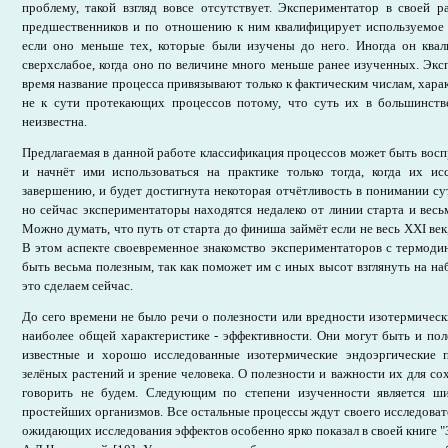
проблему, такой взгляд вовсе отсутствует. Экспериментатор в своей 
предшественников и по отношению к ним квалифицирует используемое и
если оно меньше тех, которые были изучены до него. Иногда он квал
сверхслабое, когда оно по величине много меньше ранее изученных. Эк
время название процесса привязывают только к фактическим числам, хара
не к сути протекающих процессов потому, что суть их в большинств
неизвестна.
Предлагаемая в данной работе классификация процессов может быть вос
и начнёт ими использоваться на практике только тогда, когда их ис
завершению, и будет достигнута некоторая отчётливость в понимании с
но сейчас экспериментаторы находятся недалеко от линии старта и весь
Можно думать, что путь от старта до финиша займёт если не весь ХХI век,
В этом аспекте своевременное знакомство экспериментаторов с термод
быть весьма полезным, так как поможет им с иных высот взглянуть на 
это сделаем сейчас.
До сего времени не было речи о полезности или вредности изотермически
наиболее общей характеристике - эффективности. Они могут быть и по
известные и хорошо исследованные изотермические эндоэргические 
зелёных растений и зрение человека. О полезности и важности их для со
говорить не будем. Следующим по степени изученности является ш
простейших организмов. Все остальные процессы ждут своего исследовате
ожидающих исследования эффектов особенно ярко показал в своей книге "