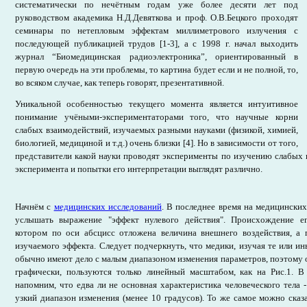
систематически по нечётным годам уже более десяти лет под
руководством академика Н.Д.Девяткова и проф. О.В.Бецкого проходят
семинары по нетепловым эффектам миллиметрового излучения с
последующей публикацией трудов [1-3], а с 1998 г. начал выходить
журнал “Биомедицинская радиоэлектроника”, ориентированный в
первую очередь на эти проблемы, то картина будет если и не полной, то,
во всяком случае, как теперь говорят, презентативной.
Уникальной особенностью текущего момента является интуитивное
понимание учёными-экспериментаторами того, что научные корни
слабых взаимодействий, изучаемых разными науками (физикой, химией,
биологией, медициной и т.д.) очень близки [4]. Но в зависимости от того,
представители какой науки проводят эксперименты по изучению слабых 
эксперимента и попытки его интерпретации выглядят различно.
Начнём с
медицинских исследований
. В последнее время на медицински
услышать выражение "эффект нулевого действия". Происхождение ег
котором по оси абсцисс отложена величина внешнего воздействия, а 
изучаемого эффекта. Следует подчеркнуть, что медики, изучая те или ин
обычно имеют дело с малым диапазоном изменения параметров, поэтому о
графически, пользуются только линейный масштабом, как на Рис.1. В
напомним, что едва ли не основная характеристика человеческого тела -
узкий диапазон изменения (менее 10 градусов). То же самое можно сказ