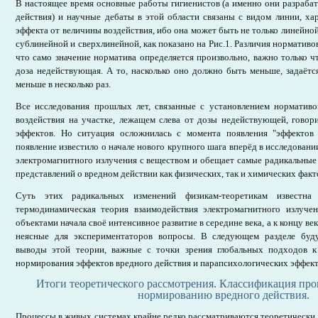
В настоящее время основные работы гигиенистов (а именно они разраб
действия) и научные дебаты в этой области связаны с видом линии, х
эффекта от величины воздействия, ибо она может быть не только линейной,
сублинейной и сверхлинейной, как показано на Рис.1. Различия нормативо
что само значение норматива определяется произвольно, важно только 
доза недействующая. А то, насколько оно должно быть меньше, задаёт
меньше в несколько раз.
Все исследования прошлых лет, связанные с установлением нормативо
воздействия на участке, лежащем слева от дозы недействующей, говор
эффектов. Но ситуация осложнилась с момента появления "эффектов 
появление известило о начале нового крупного шага вперёд в исследован
электромагнитного излучения с веществом и обещает самые радикальные
представлений о вредном действии как физических, так и химических факт
Суть этих радикальных изменений физикам-теоретикам известн
термодинамическая теория взаимодействия электромагнитного излуч
объектами начала своё интенсивное развитие в середине века, а к концу ве
неясные для экспериментаторов вопросы. В следующем разделе буд
выводы этой теории, важные с точки зрения глобальных подходов 
нормирования эффектов вредного действия и парапсихологических эффект
Итоги теоретического рассмотрения. Классификация про
нормированию вредного действия.
Процессы в живых системах крайне редко рассматриваются теоретически, 