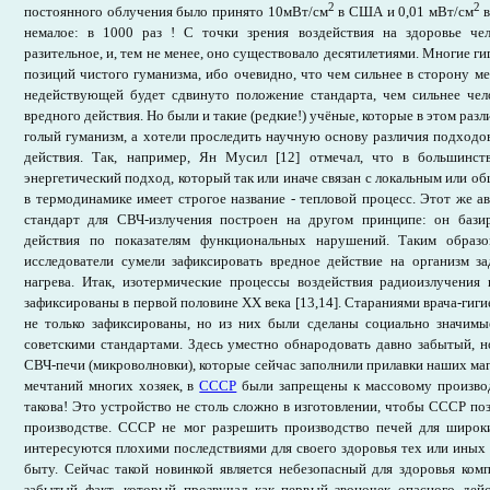
2
2
постоянного облучения было принято 10мВт/см
в США и 0,01 мВт/см
в
немалое: в 1000 раз ! С точки зрения воздействия на здоровье че
разительное, и, тем не менее, оно существовало десятилетиями. Многие ги
позиций чистого гуманизма, ибо очевидно, что чем сильнее в сторону м
недействующей будет сдвинуто положение стандарта, чем сильнее чел
вредного действия. Но были и такие (редкие!) учёные, которые в этом раз
голый гуманизм, а хотели проследить научную основу различия подход
действия. Так, например, Ян Мусил [12] отмечал, что в большинст
энергетический подход, который так или иначе связан с локальным или об
в термодинамике имеет строгое название - тепловой процесс. Этот же ав
стандарт для СВЧ-излучения построен на другом принципе: он бази
действия по показателям функциональных нарушений. Таким образо
исследователи сумели зафиксировать вредное действие на организм за
нагрева. Итак, изотермические процессы воздействия радиоизлучени
зафиксированы в первой половине ХХ века [13,14]. Стараниями врача-гиг
не только зафиксированы, но из них были сделаны социально значимы
советскими стандартами. Здесь уместно обнародовать давно забытый, 
СВЧ-печи (микроволновки), которые сейчас заполнили прилавки наших маг
мечтаний многих хозяек, в
СССР
были запрещены к массовому производ
такова! Это устройство не столь сложно в изготовлении, чтобы СССР поз
производстве. СССР не мог разрешить производство печей для широки
интересуются плохими последствиями для своего здоровья тех или иных 
быту. Сейчас такой новинкой является небезопасный для здоровья ко
забытый факт, который прозвучал как первый звоночек опасного дей