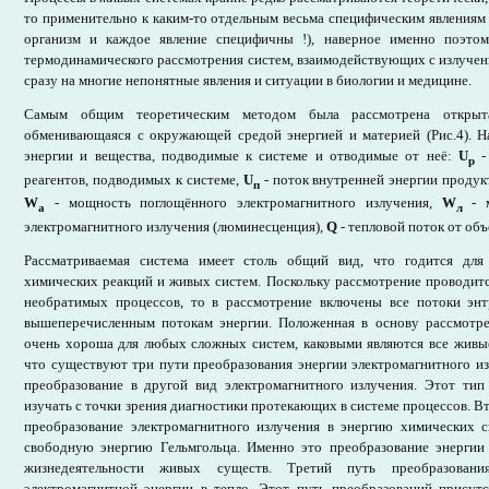
то применительно к каким-то отдельным весьма специфическим явлениям
организм и каждое явление специфичны !), наверное именно поэто
термодинамического рассмотрения систем, взаимодействующих с излучени
сразу на многие непонятные явления и ситуации в биологии и медицине.
Самым общим теоретическим методом была рассмотрена открытая
обменивающаяся с окружающей средой энергией и материей (Рис.4). На
энергии и вещества, подводимые к системе и отводимые от неё:
U
-
р
реагентов, подводимых к системе,
U
- поток внутренней энергии продук
п
W
- мощность поглощённого электромагнитного излучения,
W
- м
a
л
электромагнитного излучения (люминесценция),
Q
- тепловой поток от об
Рассматриваемая система имеет столь общий вид, что годится для
химических реакций и живых систем. Поскольку рассмотрение проводит
необратимых процессов, то в рассмотрение включены все потоки эн
вышеперечисленным потокам энергии. Положенная в основу рассмотр
очень хороша для любых сложных систем, каковыми являются все живые
что существуют три пути преобразования энергии электромагнитного из
преобразование в другой вид электромагнитного излучения. Этот тип
изучать с точки зрения диагностики протекающих в системе процессов. В
преобразование электромагнитного излучения в энергию химических св
свободную энергию Гельмгольца. Именно это преобразование энергии 
жизнедеятельности живых существ. Третий путь преобразован
электромагнитной энергии в тепло. Этот путь преобразований присут