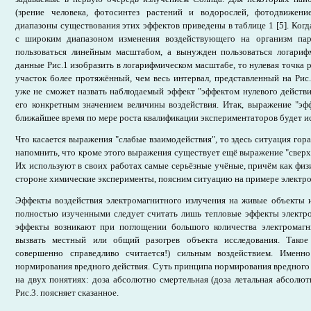
(зрение человека, фотосинтез растений и водорослей, фотодвижени
диапазоны существования этих эффектов приведены в таблице 1 [5]. Когд
с широким диапазоном изменения воздействующего на организм па
пользоваться линейным масштабом, а вынужден пользоваться логари
данные Рис.1 изобразить в логарифмическом масштабе, то нулевая точка р
участок более протяжённый, чем весь интервал, представленный на Рис.
уже не сможет назвать наблюдаемый эффект "эффектом нулевого действия
его конкретным значением величины воздействия. Итак, выражение "эф
ближайшее время по мере роста квалификации экспериментаторов будет ис
Что касается выражения "слабые взаимодействия", то здесь ситуация гор
напомнить, что кроме этого выражения существует ещё выражение "сверхс
Их используют в своих работах самые серьёзные учёные, причём как физи
стороне химические эксперименты, поясним ситуацию на примере электро
Эффекты воздействия электромагнитного излучения на живые объекты и
полностью изученными следует считать лишь тепловые эффекты электро
эффекты возникают при поглощении большого количества электромагн
вызвать местный или общий разогрев объекта исследования. Такое 
совершенно справедливо считается!) сильным воздействием. Имен
нормирования вредного действия. Суть принципа нормирования вредного 
на двух понятиях: доза абсолютно смертельная (доза летальная абсолют
Рис.3. поясняет сказанное.