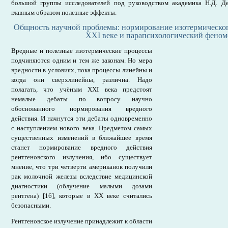
большой группы исследователей под руководством академика Н.Д. Де
главным образом полезные эффекты.
Общность научной проблемы: нормирование изотермическог
ХХI веке и парапсихологический феном
Вредные и полезные изотермические процессы
подчиняются одним и тем же законам. Но мера
вредности в условиях, пока процессы линейны и
когда они сверхлинейны, различна. Надо
полагать, что учёным ХХI века предстоят
немалые дебаты по вопросу научно
обоснованного нормирования вредного
действия. И начнутся эти дебаты одновременно
с наступлением нового века. Предметом самых
существенных изменений в ближайшее время
станет нормирование вредного действия
рентгеновского излучения, ибо существует
мнение, что три четверти американок получили
рак молочной железы вследствие медицинской
диагностики (облучение малыми дозами
рентгена) [16], которые в ХХ веке считались
безопасными.
Рентгеновское излучение принадлежит к области