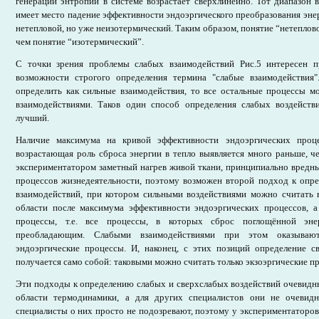
генерации энтропии в системе возрастает сверхлинейно. Тот диапазон в
имеет место падение эффективности эндоэргического преобразования энер
нетепловой, но уже неизотермический. Таким образом, понятие “нетеплов
чем понятие “изотермический”.
С точки зрения проблемы слабых взаимодействий Рис.5 интересен п
возможности строгого определения термина "слабые взаимодействия
определить как сильные взаимодействия, то все остальные процессы м
взаимодействиями. Таков один способ определения слабых воздейств
лучший.
Наличие максимума на кривой эффективности эндоэргических проц
возрастающая роль сброса энергии в тепло выявляется много раньше, 
экспериментатором заметный нагрев живой ткани, принципиально вредн
процессов жизнедеятельности, поэтому возможен второй подход к опр
взаимодействий, при котором сильными воздействиями можно считать в
области после максимума эффективности эндоэргических процессов, а
процессы, т.е. все процессы, в которых сброс поглощённой эне
преобладающим. Слабыми взаимодействиями при этом оказывают
эндоэргические процессы. И, наконец, с этих позиций определение с
получается само собой: таковыми можно считать только экзоэргические п
Эти подходы к определению слабых и сверхслабых воздействий очевидны
области термодинамики, а для других специалистов они не очевидн
специалисты о них просто не подозревают, поэтому у экспериментаторов