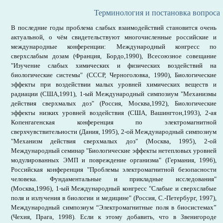
Терминология и постановка вопроса
В последние годы проблема слабых взаимодействий становится очень
актуальной, о чём свидетельствуют многочисленные российские и
международные конференции: Международный конгресс по
сверхслабым дозам (Франция, Бордо,1990), Всесоюзное совещание
"Изучение слабых химических и физических воздействий на
биологические системы" (СССР, Черноголовка, 1990), Биологические
эффекты при воздействии малых уровней химических веществ и
радиации (США,1991), 1-ый Международный симпозиум "Механизмы
действия сверхмалых доз" (Россия, Москва,1992), Биологические
эффекты низких уровней воздействия (США, Вашингтон,1993), 2-ая
Копенгагенская конференция по электромагнитной
сверхчувствительности (Дания, 1995), 2-ой Международный симпозиум
"Механизм действия сверхмалых доз" (Москва, 1995), 2-ой
Международный семинар "Биологические эффекты нетепловых уровней
модулированных ЭМП и повреждение организма" (Германия, 1996),
Российская конференция "Проблемы электромагнитной безопасности
человека. Фундаментальные и прикладные исследования"
(Москва,1996), 1-ый Международный конгресс "Слабые и сверхслабые
поля и излучения в биологии и медицине" (Россия, С.-Петербург, 1997),
Международный симпозиум “Электромагнитные поля в биосистемах”
(Чехия, Прага, 1998). Если к этому добавить, что в Звенигороде