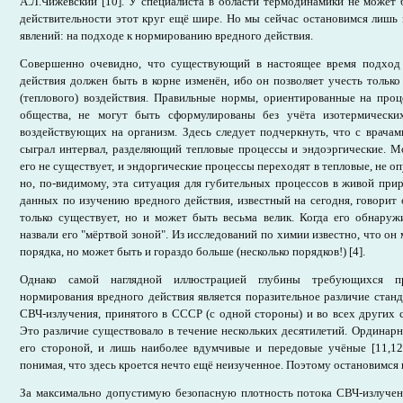
А.Л.Чижевский [10]. У специалиста в области термодинамики не может 
действительности этот круг ещё шире. Но мы сейчас остановимся лишь 
явлений: на подходе к нормированию вредного действия.
Совершенно очевидно, что существующий в настоящее время подход
действия должен быть в корне изменён, ибо он позволяет учесть только
(теплового) воздействия. Правильные нормы, ориентированные на проц
общества, не могут быть сформулированы без учёта изотермических
воздействующих на организм. Здесь следует подчеркнуть, что с врача
сыграл интервал, разделяющий тепловые процессы и эндоэргические. М
его не существует, и эндоргические процессы переходят в тепловые, не оп
но, по-видимому, эта ситуация для губительных процессов в живой при
данных по изучению вредного действия, известный на сегодня, говорит о
только существует, но и может быть весьма велик. Когда его обнаруж
назвали его "мёртвой зоной". Из исследований по химии известно, что о
порядка, но может быть и гораздо больше (несколько порядков!) [4].
Однако самой наглядной иллюстрацией глубины требующихся пр
нормирования вредного действия является поразительное различие станд
СВЧ-излучения, принятого в СССР (с одной стороны) и во всех других с
Это различие существовало в течение нескольких десятилетий. Ординар
его стороной, и лишь наиболее вдумчивые и передовые учёные [11,12]
понимая, что здесь кроется нечто ещё неизученное. Поэтому остановимся 
За максимально допустимую безопасную плотность потока СВЧ-излучени