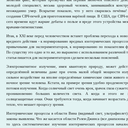
молодой специалист, весьма здоровый человек, занимавшийся конст
неожиданно умер. Вскрытие показало, что у него сварилась печёнка!
создания СВЧ-печей для приготовления варёной пищи. В США, где СВЧ-пе
сего времени идут жаркие дебаты о пользе и вреде этого устройства ме
врачами-гигиенистами.
Итак, в ХХI веке перед человечеством встанет проблема перехода к но
вредного действия - к нормированию вредных изотермических процессо
привычными для экспериментаторов, к нормированию по показателям 
По существу это одно и то же, но выражено с использованием различной 
статья пишется для экспериментаторов сделаем несколько пояснений.
Электромагнитное излучение, имея квантовую природу, может дейст
определённой величины даже при очень малой общей мощности изл
сильное воздействие на вполне определённые химические связи живого 
ночное зрение человека. Кстати, на примере зрения удобно продемонст
потоков излучения. Когда солнечный свет очень ярок, зрачок глаза сужает
проникновению больших количеств света. А когда и этого не хв
солнцезащитные очки. Очки требуются тогда, когда начинает возрастать 
тепло, что мешает процессу зрения.
Изотермические процессы в области Вина (видимый свет, ультрафиолет)
законы выявлены. Что же касается области Рэлея-Джинса (все диапазоны 
то здесь систематическое изучение изотермических процессов начало