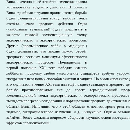
Вина, и именно с неё начнётся изменение правил
нормирования вредного действия. В области
Вина, где общая ситуация проще и яснее, борьба
будет сконцентрирована вокруг выбора точки
отсчёта начала вредного действия. Одни
(наибольшие гуманисты!) будут предлагать в
качестве таковой компенсационную точку
эндоэргических и экзоэргических процессов.
Другие (промышленное лобби в медицине!)
будут доказывать, что вполне можно отсчёт
вредности вести от максимума эффективности
эндоэргических процессов. По-видимому, в
первой половине ХХI века победят именно
лоббисты, поскольку любое ужесточение стандартов требует удорож
внедрения в него новых способов очистки и защиты. Но в конечном счёте (
это случиться, в конце ХХI века или ещё позднее) стандарты вредного д
борьбе противоположных сил до своего термодинамикой предо
компенсационной точки эндоэргических и экзоэргических процессов
выглядеть прогресс исследования и нормирования вредного действия элек
области Вина. Напомним, что к этой области относятся кроме рентген
видимое, ультрафиолетовое излучение и
g
- излучение. Однако остави
займёмся более сложным вопросом общности научных основ изотермиче
эффектов парапсихологии.