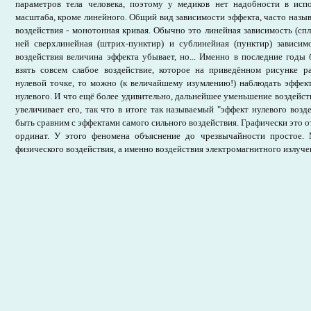
параметров тела человека, поэтому у медиков нет надобности в испо
масштаба, кроме линейного. Общий вид зависимости эффекта, часто назыв
воздействия - монотонная кривая. Обычно это линейная зависимость (спл
ней сверхлинейная (штрих-пунктир) и сублинейная (пунктир) зависи
воздействия величина эффекта убывает, но... Именно в последние годы
взять совсем слабое воздействие, которое на приведённом рисунке ра
нулевой точке, то можно (к величайшему изумлению!) наблюдать эффек
нулевого. И что ещё более удивительно, дальнейшее уменьшение воздейст
увеличивает его, так что в итоге так называемый "эффект нулевого возд
быть сравним с эффектами самого сильного воздействия. Графически это 
ординат. У этого феномена объяснение до чрезвычайности простое.
физического воздействия, а именно воздействия электромагнитного излуче