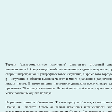
Термин "электромагнитное излучение" охватывает огромный ди
интенсивностей. Сюда входят наиболее изученное видимое излучение, 
сторон инфракрасное и ультрафиолетовое излучение, а кроме того горазд
g
- излучение в области высоких частот и много диапазонов радиочаст
низких частот. В итоге ширина частотного диапазона всего спектра э
превышает 20 порядков величины. На этой частотной шкале изученное 
менее половины одного порядка.
На рисунке приняты обозначения:
Т
- температура объекта,
k
- постоянна
Планка,
n
- частота. Столь же велики изменения интенсивности элек
задаваемые в первую очередь излучением Солнца. Для некоторых наи