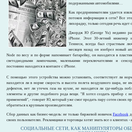
подержанными автомобилями…
Как предпринимателям удается извл
потоков информации в сети? Все эт
лихорадку, только сегодня речь идет 
Джордж Ю (George Yu) недавно ра
iPhone. Этот 30-летний инженер и
Теннеси, всегда был страстным лю
месяцев назад он изобрел новый ап
Node по весу и по форме напоминает батарейку, он находится в пласти
светодиодными лампочками, маленькими переключателями и сенсо
постоянно находится в контакте с iPhone.
С помощью этого устройства можно установить, соответствует ли норм
находится ли в норме скорость и высота полета воздушного шара, не и
дефектов, нет ли утечек газа на кухне, не находятся ли где-нибудь по
элементы и другие подобного рода вещи. "Я хотел создать прибор с н
применений", - говорит Ю, который уже смог продать пару сотен своих п
обратиться к крупным производителям.
Сбор данных как бизнес-модель: не только биржевой новичок
Facebook
д
своих пользователях. Рекламщики и торговцы хотят знать все о клиентах - и
СОЦИАЛЬНЫЕ СЕТИ, КАК МАНИПУЛЯТОРЫ О