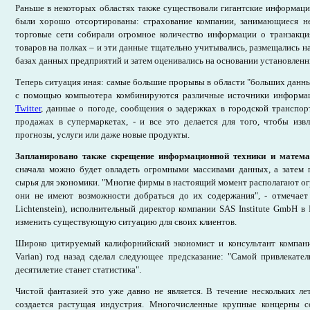
Раньше в некоторых областях также существовали гигантские информац
были хорошо отсортированы: страхование компании, занимающиеся н
торговые сети собирали огромное количество информации о транзакци
товаров на полках – и эти данные тщательно учитывались, размещались н
базах данных предприятий и затем оценивались на основании установленн
Теперь ситуация иная: самые большие прорывы в области "больших данных
с помощью компьютера комбинируются различные источники информац
Twitter
, данные о погоде, сообщения о задержках в городской транспо
продажах в супермаркетах, - и все это делается для того, чтобы из
прогнозы, услуги или даже новые продукты.
Запланировано также скрещение информационной техники и матема
сначала можно будет овладеть огромными массивами данных, а затем 
сырья для экономики. "Многие фирмы в настоящий момент располагают о
они не имеют возможности добраться до их содержания", - отмечае
Lichtenstein), исполнительный директор компании SAS Institute GmbH в 
изменить существующую ситуацию для своих клиентов.
Широко цитируемый калифорнийский экономист и консультант компан
Varian) год назад сделал следующее предсказание: "Самой привлекате
десятилетие станет статистика".
Чистой фантазией это уже давно не является. В течение нескольких л
создается растущая индустрия. Многочисленные крупные концерны 