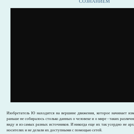
СОЗНАНИЕМ
Изобретатель Ю находится на вершине движения, которое начинает изм
раньше не собиралось столько данных о человеке и о мире - таких разли
виду и из самых разных источников. И никогда еще их так усердно не ар
носителях и не делали их доступными с помощью сетей.