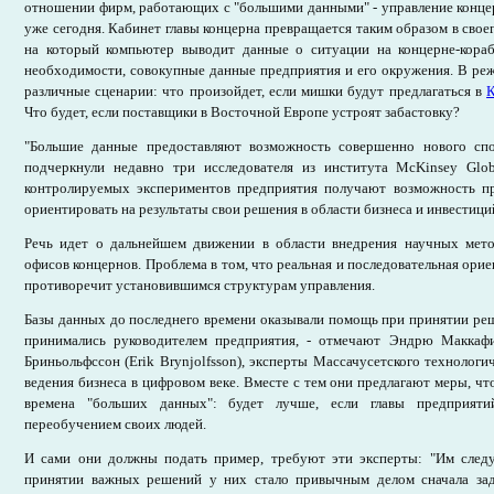
отношении фирм, работающих с "большими данными" - управление конце
уже сегодня. Кабинет главы концерна превращается таким образом в свое
на который компьютер выводит данные о ситуации на концерне-кораб
необходимости, совокупные данные предприятия и его окружения. В ре
различные сценарии: что произойдет, если мишки будут предлагаться в
К
Что будет, если поставщики в Восточной Европе устроят забастовку?
"Большие данные предоставляют возможность совершенно нового спо
подчеркнули недавно три исследователя из института McKinsey Glob
контролируемых экспериментов предприятия получают возможность пр
ориентировать на результаты свои решения в области бизнеса и инвестици
Речь идет о дальнейшем движении в области внедрения научных мет
офисов концернов. Проблема в том, что реальная и последовательная ори
противоречит установившимся структурам управления.
Базы данных до последнего времени оказывали помощь при принятии ре
принимались руководителем предприятия, - отмечают Эндрю Маккаф
Бриньольфссон (Erik Brynjolfsson), эксперты Массачусетского технологи
ведения бизнеса в цифровом веке. Вместе с тем они предлагают меры, чт
времена "больших данных": будет лучше, если главы предприяти
переобучением своих людей.
И сами они должны подать пример, требуют эти эксперты: "Им следу
принятии важных решений у них стало привычным делом сначала зад