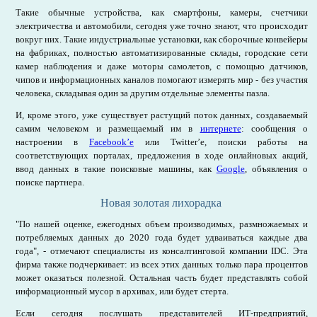
Такие обычные устройства, как смартфоны, камеры, счетчики
электричества и автомобили, сегодня уже точно знают, что происходит
вокруг них. Такие индустриальные установки, как сборочные конвейеры
на фабриках, полностью автоматизированные склады, городские сети
камер наблюдения и даже моторы самолетов, с помощью датчиков,
чипов и информационных каналов помогают измерять мир - без участия
человека, складывая один за другим отдельные элементы пазла.
И, кроме этого, уже существует растущий поток данных, создаваемый
самим человеком и размещаемый им в
интернете
: сообщения о
настроении в
Facebook’е
или Twitter’е, поиски работы на
соответствующих порталах, предложения в ходе онлайновых акций,
ввод данных в такие поисковые машины, как
Google
, объявления о
поиске партнера.
Новая золотая лихорадка
"По нашей оценке, ежегодных объем производимых, размножаемых и
потребляемых данных до 2020 года будет удваиваться каждые два
года", - отмечают специалисты из консалтинговой компании IDC. Эта
фирма также подчеркивает: из всех этих данных только пара процентов
может оказаться полезной. Остальная часть будет представлять собой
информационный мусор в архивах, или будет стерта.
Если сегодня послушать представителей ИТ-предприятий,