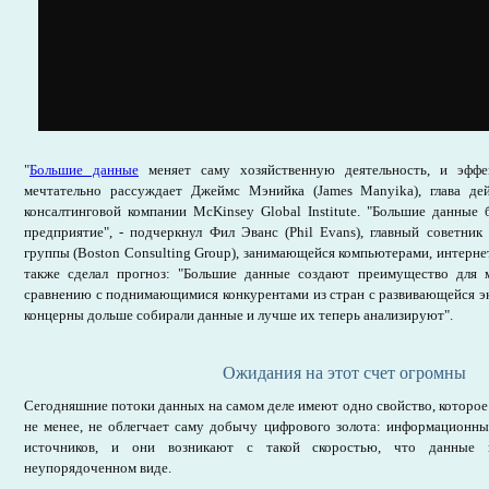
"
Большие данные
меняет саму хозяйственную деятельность, и эффе
мечтательно рассуждает Джеймс Мэнийка (James Manyika), глава д
консалтинговой компании McKinsey Global Institute. "Большие данные
предприятие", - подчеркнул Фил Эванс (Phil Evans), главный советник
группы (Boston Consulting Group), занимающейся компьютерами, интерне
также сделал прогноз: "Большие данные создают преимущество для 
сравнению с поднимающимися конкурентами из стран с развивающейся эк
концерны дольше собирали данные и лучше их теперь анализируют".
Ожидания на этот счет огромны
Сегодняшние потоки данных на самом деле имеют одно свойство, которое 
не менее, не облегчает саму добычу цифрового золота: информационн
источников, и они возникают с такой скоростью, что данные 
неупорядоченном виде.