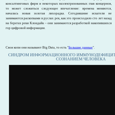
консалтинговых фирм и некоторых наэлектризованных глав концернов,
то может сложиться следующее впечатление: времена меняются,
началась новая золотая лихорадка. Сегодняшние искатели не
занимаются раскопками в руслах рек, как это происходило сто лет назад
на берегах реки Клондайк – они занимаются разработкой накопившихся
гор цифровой информации.
Свои копи они называют Big Data, то есть "
Большие данные
".
СИНДРОМ ИНФОРМАЦИОННОГО ИММУНОДЕФИЦИТ
СОЗНАНИЕМ ЧЕЛОВЕКА