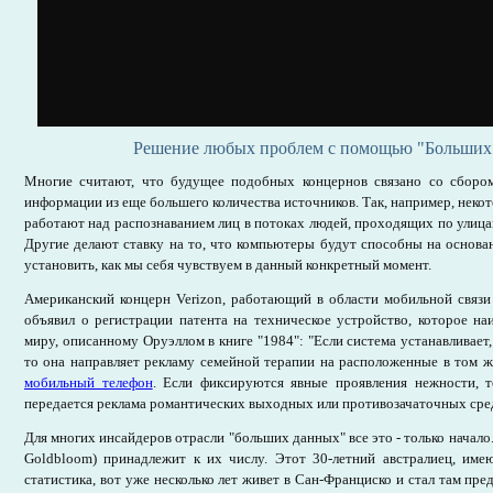
Решение любых проблем с помощью "Больших
Многие считают, что будущее подобных концернов связано со сборо
информации из еще большего количества источников. Так, например, неко
работают над распознаванием лиц в потоках людей, проходящих по улица
Другие делают ставку на то, что компьютеры будут способны на основ
установить, как мы себя чувствуем в данный конкретный момент.
Американский концерн Verizon, работающий в области мобильной связи
объявил о регистрации патента на техническое устройство, которое н
миру, описанному Оруэллом в книге "1984": "Если система устанавливает,
то она направляет рекламу семейной терапии на расположенные в том 
мобильный телефон
. Если фиксируются явные проявления нежности, 
передается реклама романтических выходных или противозачаточных сред
Для многих инсайдеров отрасли "больших данных" все это - только начал
Goldbloom) принадлежит к их числу. Этот 30-летний австралиец, им
статистика, вот уже несколько лет живет в Сан-Франциско и стал там пр