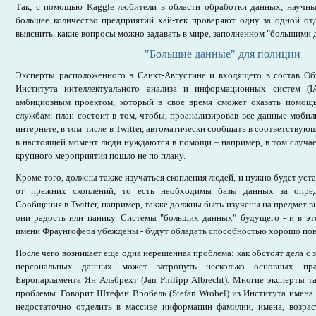
Так, с помощью Kaggle любители в области обработки данных, научные
большее количество предприятий хай-тек проверяют одну за одной от
выяснить, какие вопросы можно задавать в мире, заполненном "большими 
"Большие данные" для полиции
Эксперты расположенного в Санкт-Августине и входящего в состав О
Института интеллектуального анализа и информационных систем (I
амбициозным проектом, который в свое время сможет оказать помощ
службам: план состоит в том, чтобы, проанализировав все данные моби
интернете, в том числе в Twitter, автоматически сообщать в соответствую
в настоящей момент люди нуждаются в помощи – например, в том случае,
крупного мероприятия пошло не по плану.
Кроме того, должны также изучаться скопления людей, и нужно будет уст
от прежних скоплений, то есть необходимы базы данных за опред
Сообщения в Twitter, например, также должны быть изучены на предмет в
они радость или панику. Системы "больших данных" будущего - и в эт
имени Фраунгофера убеждены - будут обладать способностью хорошо пон
После чего возникает еще одна нерешенная проблема: как обстоят дела с
персональных данных может затронуть несколько основных пра
Европарламента Ян Альбрехт (Jan Philipp Albrecht). Многие эксперты т
проблемы. Говорит Штефан Вробель (Stefan Wrobel) из Института имен
недостаточно отделить в массиве информации фамилии, имена, возрас