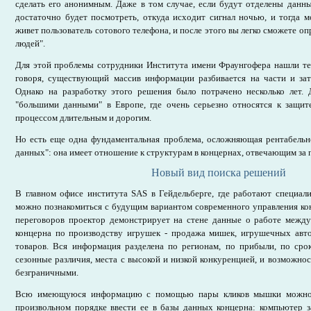
сделать его анонимным. Даже в том случае, если будут отделены данн
достаточно будет посмотреть, откуда исходит сигнал ночью, и тогда м
живет пользователь сотового телефона, и после этого вы легко сможете о
людей".
Для этой проблемы сотрудники Института имени Фраунгофера нашли те
говоря, существующий массив информации разбивается на части и зат
Однако на разработку этого решения было потрачено несколько лет. 
"большими данными" в Европе, где очень серьезно относятся к защи
процессом длительным и дорогим.
Но есть еще одна фундаментальная проблема, осложняющая рентабельн
данных": она имеет отношение к структурам в концернах, отвечающим за
Новый вид поиска решений
В главном офисе института SAS в Гейдельберге, где работают специал
можно познакомиться с будущим вариантом современного управления ко
переговоров проектор демонстрирует на стене данные о работе межд
концерна по производству игрушек - продажа мишек, игрушечных ав
товаров. Вся информация разделена по регионам, по прибыли, по сро
сезонные различия, места с высокой и низкой конкуренцией, и возможно
безграничными.
Всю имеющуюся информацию с помощью пары кликов мышки можно 
произвольном порядке ввести ее в базы данных концерна: компьютер з