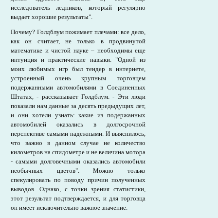
исследователь ледников, который регулярно
выдает хорошие результаты".
Почему? Голдблум пожимает плечами: все дело,
как он считает, не только в продвинутой
математике и чистой науке – необходимы еще
интуиция и практические навыки. "Одной из
моих любимых игр был тендер в интернете,
устроенный очень крупным торговцем
подержанными автомобилями в Соединенных
Штатах, - рассказывает Голдблум. - Эти люди
показали нам данные за десять предыдущих лет,
и они хотели узнать: какие из подержанных
автомобилей оказались в долгосрочной
перспективе самыми надежными. И выяснилось,
что важно в данном случае не количество
километров на спидометре и не величина мотора
- самыми долговечными оказались автомобили
необычных цветов". Можно только
спекулировать по поводу причин полученных
выводов. Однако, с точки зрения статистики,
этот результат подтверждается, и для торговца
он имеет исключительно важное значение.