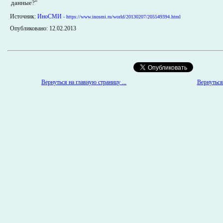
данные?"
Источник:
ИноСМИ
- https://www.inosmi.ru/world/20130207/205549394.html
Опубликовано: 12.02.2013
Вернуться на главную страницу ...
Вернуться 