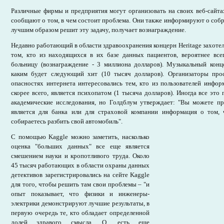
Различные фирмы и предприятия могут организовать на своих веб-сайта
сообщают о том, в чем состоит проблема. Они также информируют о собр
лучшим образом решит эту задачу, получает вознаграждение.
Недавно работающий в области здравоохранения концерн Heritage захотел
том, кто из находящихся в их базе данных пациентов, вероятнее все
больницу (вознаграждение - 3 миллиона долларов). Музыкальный конц
каким будет следующий хит (10 тысяч долларов). Организаторы про
опасностях интернета интересовались тем, кто из пользователей информ
скорее всего, является психопатом (1 тысяча долларов). Иногда все это 
академические исследования, но Голдблум утверждает: "Вы можете пр
является для банка или для страховой компании информация о том,
собираетесь разбить свой автомобиль".
С помощью Kaggle можно заметить, насколько
оценка "больших данных" все еще является
смешением науки и кропотливого труда. Около
45 тысяч работающих в области охраны данных
детективов зарегистрировались на сейте Kaggle
для того, чтобы решить там свои проблемы – "и
опыт показывает, что физики и инженеры-
электрики демонстрируют лучшие результаты, в
первую очередь те, кто обладает определенной
долей здравого смысла. О, есть еще