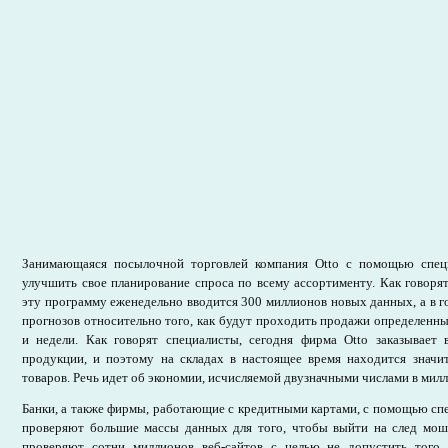
Занимающаяся посылочной торговлей компания Otto с помощью спец
улучшить свое планирование спроса по всему ассортименту. Как говоря
эту программу еженедельно вводится 300 миллионов новых данных, а в г
прогнозов относительно того, как будут проходить продажи определенн
и недели. Как говорят специалисты, сегодня фирма Otto заказывае
продукции, и поэтому на складах в настоящее время находится знач
товаров. Речь идет об экономии, исчисляемой двузначными числами в мил
Банки, а также фирмы, работающие с кредитными картами, с помощью сп
проверяют большие массы данных для того, чтобы выйти на след мо
проверяют сотни миллионов веб-сайтов с целью не допустить того,