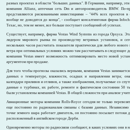
разных проектах в области "больших данных". В Германии, например, эти
компания Allianz, аптечная сеть Dm и автопроизводитель BMW. По-
представляются рискованными инвестициями – "44% всех проектов в
вообще не доводятся до конца", - сообщает консалтинговая фирма Infoch
Техас, но, тем не менее, все больше поступает сообщений об успехах.
Существует, например, фирма Vestas Wind Systems из города Орхуса. Эта
лидером мирового рынка по производству ветряных установок, и се
нескольких часов рассчитать показатели практически для любого нового 
ветра при оптимальных условиях можно там рассчитывать в следующее де
компания Vestas имеет возможность оптимизировать место новой устан
аргументом при продаже.
Для того чтобы прогнозы оказались верными, компания Vestas занимается
данных о температуре, влажности, осадках и направлении ветра; он
календари приливов и отливов, а также изображения, получаемые со спут
данные о турбинах, их работе, ремонте и фактическом состоянии 50 т
были установлены компанией Vestas. В общей сложности при анализе учи
Авиационные моторы компании Rolls-Royce сегодня не только перевозя
еще постоянно по радиоканалам связаны с базами данных. Независимо 
точке земного шара работает двигатель, он постоянно посылает потоки 
расположенный в английском городе Дерби.
Одновременно моторы по радиосвязи сообщают, в каких условиях они в 