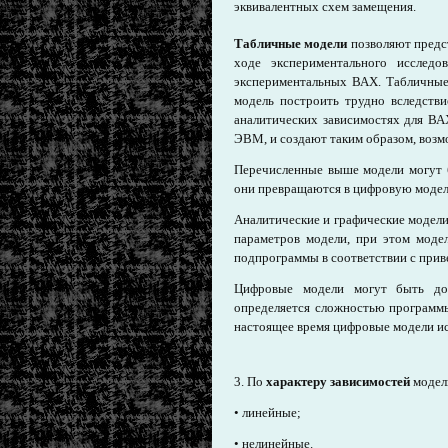
эквивалентных схем замещения.
Табличные модели
позволяют предс
ходе экспериментального исследо
экспериментальных ВАХ. Табличные
модель построить трудно вследств
аналитических зависимостях для ВА
ЭВМ, и создают таким образом, возм
Перечисленные выше модели могут 
они превращаются в цифровую модел
Аналитические и графические модели
параметров модели, при этом моде
подпрограммы в соответствии с прив
Цифровые модели могут быть дос
определяется сложностью программ
настоящее время цифровые модели ис
3. По
характеру зависимостей
модел
• линейные;
• нелинейные.