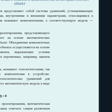
объект
ов представляют собой системы уравнений, устанавливающих
ми, внутренними и внешними параметрами, относящимися к
ния называют компонентными, а соответствующую модель —
роектирования, представляющего
ают на основе математических
бъект. Объединение компонентных
объекта осуществляется на основе
законов, выражающих условия
х переменных, например, законов
, называют топологическими, так
 компонентами в устройстве.
опологических уравнений для
его математическую модель в виде
Q) = 0
 проектирования, математическая
олжна отвечать самым различным