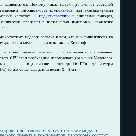
ть компонентов. Поэтому такие модели дополняют системой
тывающей инерционность компонентов, или эквивалентными
высоких частотах —
индуктивностями
и емкостями выводов,
физические процессы в компонентах (например, накопление
и т.п.
окочастотных моделей состоит в том, что они выполняются на
у для этих моделей справедливы законы Кирхгофа.
очастотных моделей учетом пространственных и временных
асчета СВЧ-схем необходимо использовать уравнения Максвелла.
равдано лишь в диапазоне частот до
10 ГГц
, где размеры
 ИС) остаются меньше длины волны
X = 3 см
.
елирования различают математические модели
еского объекта и компонентов, из которых состоит