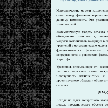
Математические модели компонент
связь между фазовыми переменны
данному компоненту. Эти уравне
компонентной.
Математическую модель объекта п
объединение компонентов, получ
моделей компонентов, входящих в о
уравнений в математическую модель 
фундаментальных физических 
непрерывности и равновесия фазовы
Кирхгофа.
Уравнения, описывающие эти законы
как они отражают связи между
Совокупность компонентных и т
проектируемого объекта и образует 
системы:
(V, W, 
Исходя из задач конкретного этапа
модель проектируемого объекта д