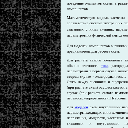
поведение элементов схемы в разли
компонентов.
Математическую модель элемента 
соответствие системе внутренних п
связанных с ними внешних парам
параметров, их физический смысл мен
Для моделей компонентов внешними 
предназначена для расчета схем.
Для расчета самого компонента в
обычно плотности
тока
, распреде
параметрами в первом случае являют
втором случае - электрофизические 
Связь между внешними и внутренни
(при расчете схем) осуществляется 
случае (при расчете самого компон
переноса, непрерывности, Пуассона.
Для
моделей
схем внутренними пара
параметры входящих в них компонент
напряжения, мощности, частотные и
внешними и внутренними пар