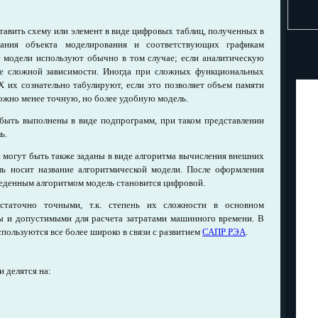
тавить схему или элемент в виде цифровых таблиц, полученных в
вания объекта моделирования и соответствующих графикам
 модели используют обычно в том случае; если аналитическую
ие сложной зависимости. Иногда при сложных функциональных
Х их сознательно табулируют, если это позволяет объем памяти
ожно менее точную, но более удобную модель.
быть выполнены в виде подпрограмм, при таком представлении
ь.
 могут быть также заданы в виде алгоритма вычисления внешних
ль носит название алгоритмической модели. После оформления
еденным алгоритмом модель становится цифровой.
таточно точными, т.к. степень их сложности в основном
ы и допустимыми для расчета затратами машинного времени. В
пользуются все более широко в связи с развитием
САПР РЭА
.
и делятся на: