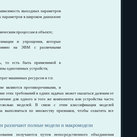
зависимость выходных параметров
х параметров в широком диапазоне
зическим процессам в объекте;
симации и упрощения, которые
граммно на ЭВМ с различными
ь, то есть быть при­менимой к
ппы однотипных устройств;
атрат машинных ресурсов и т.п.
ве являются противоречивыми, и
ие этих требований в одних задачах может оказаться далеким от
ричине для одного и того же компонента или устройства часто
сколько моделей. В связи с этим клас­сификация моделей
а выполняться по множеству признаков, чтобы охватить все
и различают полные модели и макромодели
ования получаются путем непосредственного объединения