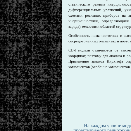
статического режима инерционнос
дифференциальных уравнений, учи
схемами реальных приборов на 
инерционностями, определяющими 
заряда), емкостями областей структур 
Особенность низкочастотных и выс
сосредоточенных элементах и поэтом
СВЧ модели отличаются от высок
координат, поэтому для анализа и р
Применение законов Кирхгофа оп
компонентов (особенно компонентов
На каждом уровне мод
проектируемого радиотехнич