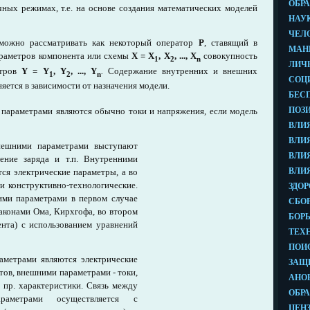
чных режимах, т.е. на основе создания математических моделей
можно рассматривать как некоторый оператор
Р
, ставящий в
араметров компонента или схемы
Х = Х
, X
, ..., X
совокупность
1
2
n
етров
Y = Y
, Y
, ..., Y
.
Содержание внутренних и внешних
1
2
n
яется в зависимости от назначения модели.
параметрами являются обычно токи и напряжения, если модель
нешними параметрами выступают
ление заряда и т.п. Внутренними
ся электрические параметры, а во
и конструктивно-технологические.
ми параметрами в первом случае
законами Ома, Кирхгофа, во втором
ента) с использованием уравнений
метрами являются электрические
ов, внешними параметрами - токи,
 пр. характеристики. Связь между
аметрами осуществляется с