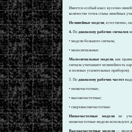
Имеется особый класс кусочно-линей
количестве точек стыка линейных уча
Нелинейные модели
, естественно, 
4.
По
диапазону рабочих сигналов
м
• модели большого сигнала;
• малосигнальные.
Малосигнальные модели
, как прав
сигнала учитывают нелинейность ха
и полевых усилительных приборов).
5. По
диапазону рабочих частот
выд
• низкочастотные;
• высокочастотные;
• сверхвысокочастотные.
Низкочастотные модели
не учит
низкочастотные модели используют дл
Высокочастотные модели
— модели