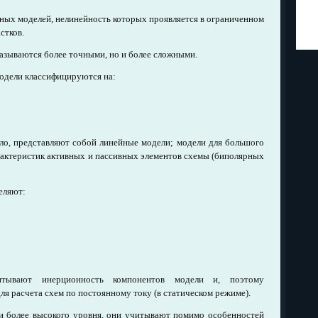
ных моделей, нелинейность которых проявляется в ограниченном
стков.
оказываются более точными, но и более сложными.
одели классифицируются на:
ило, представляют собой линейные модели; модели для большого
рактеристик активных и пассивных элементов схемы (биполярных
еляют:
ывают инерционность компонентов модели и, поэтому
я расчета схем по постоянному току (в статическом режиме).
 более высокого уровня, они учитывают помимо особенностей