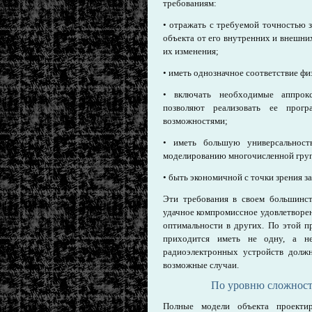
требованиям:
• отражать с требуемой точностью 
объекта от его внутренних и внешни
их изменения;
• иметь однозначное соответствие фи
• включать необходимые аппрок
позволяют реализовать ее про
возможностями;
• иметь большую универсальност
моделированию многочисленной гру
• быть экономичной с точки зрения з
Эти требования в своем большинст
удачное компромиссное удовлетворен
оптимальности в других. По этой п
приходится иметь не одну, а не
радиоэлектронных устройств должн
возможные случаи.
По уровню сложност
Полные модели объекта проектир