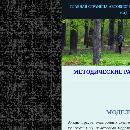
МОДЕЛ
Анализ и расчет электронных схем 
т.е. замены их некоторыми модел