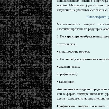
использованием законов Кирхгофа
законов Максвелла, (для систем о
излучение, не учитываемые законами
Классификац
Математические модели техни
классифицированы по ряду признаков
1. По
характеру отображаемых про
• статические;
• динамические модели.
2. По
способу представления модел
• аналитические;
• графические;
• табличные.
Аналитические модели
определяют 
или в форме дифференциальных ур
схеме и характеризующие инерционн
Графические модели
позволяют 