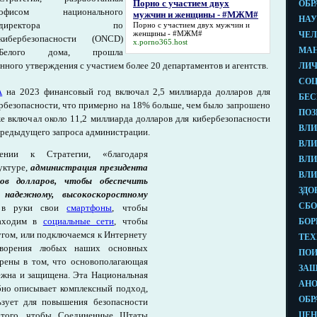
Порно с участием двух
офисом национального
мужчин и женщины - #МЖМ#
директора по
Порно с участием двух мужчин и
женщины - #МЖМ#
кибербезопасности (ONCD)
x.porno365.host
Белого дома, прошла
ного утверждения с участием более 20 департаментов и агентств.
А
на 2023 финансовый год включал 2,5 миллиарда долларов для
рбезопасности, что примерно на 18% больше, чем было запрошено
е включал около 11,2 миллиарда долларов для кибербезопасности
предыдущего запроса администрации.
нии к Стратегии, «благодаря
уктуре,
администрация президента
в долларов, чтобы обеспечить
надежному, высокоскоростному
 в руки свои
смартфоны
, чтобы
заходим в
социальные сети
, чтобы
угом, или подключаемся к Интернету
етворения любых наших основных
рены в том, что основополагающая
дежна и защищена. Эта Национальная
бно описывает комплексный подход,
ьзует для повышения безопасности
я того, чтобы Соединенные Штаты