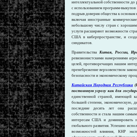
интеллектуальной собственности до 
с использованием программ-выкупов 
подрыв доверия общества к основам 
включая иностранные коммерчески
небольшому числу стран с хорошими
услуги расширяют возможности стра
США в киберпространстве, и созд
синдикатов.
Правительства
Китая, России, Ир
ревизионистскими намерениями агре
целей, противоречащих нашим инте
пренебрежение верховенством закона
безопасности и экономическому про
Китайская Народная Республика
(
постоянную угрозу как для госуда
единственной страной, имеющей ка
большей степени, экономическую, д
последние десять лет она расш
собственности и стала нашим самым
интересам США и доминировать н
глобального развития. Успешно испол
возможностей влияния, КНР эксп