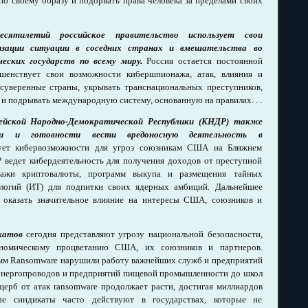
о своему образу и подорвать права человека за пределами своих
сятилетий российское правительство использует свои
изации ситуации в соседних странах и вмешательства во
ских государств по всему миру.
Россия остается постоянной
ршенствует свои возможности кибершпионажа, атак, влияния и
суверенные страны, укрывать транснациональных преступников,
и подрывать международную систему, основанную на правилах. . .
йской Народно-Демократической Республики (КНДР) также
и и готовности вести вредоносную деятельность в
ет кибервозможности для угроз союзникам США на Ближнем
Р ведет кибердеятельность для получения доходов от преступной
кражи криптовалюты, программ выкупа и размещения тайных
логий (ИТ) для подпитки своих ядерных амбиций. Дальнейшее
 оказать значительное влияние на интересы США, союзников и
катов
сегодня представляют угрозу национальной безопасности,
ономическому процветанию США, их союзников и партнеров.
мм Ransomware нарушили работу важнейших служб и предприятий
т энергопроводов и предприятий пищевой промышленности до школ
ерб от атак ransomware продолжает расти, достигая миллиардов
е синдикаты часто действуют в государствах, которые не