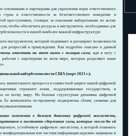
ми союзниками и партнерами для укрепления норм ответственного
я стран к ответственности за безответственное поведение в
тей преступников, стоящих за опасными кибератаками по всему
ссом, чтобы обеспечить ресурсы и инструменты, необходимые для
рбезопасности в нашей наиболее важной инфраструктуре.
 быть инструментом, который поднимает и расширяет возможности
я для репрессий и принуждения. Как подробно описано в данной
товы ответить на этот вызов с позиции силы
, идя в ногу с
работая с партнерами во всем мире, которые разделяют наше
о».
иональной кибербезопасности США (март 2023 г.):
сь значительного прогресса в совместной защите нашей цифровой
ащитники отражают атаки, поддерживаемые государством, и
ы по всему миру. Но базовая структурная динамика цифровой
ям. Ее компоненты по-прежнему подвержены сбоям, уязвимы для
 злоумышленниками.
ные изменения в базовую динамику цифровой экосистемы,
ащитников и постоянно сдерживая силы, которые могли бы ей
ищенную, устойчивую цифровую экосистему, в которой атаковать
де конфиденциальная или частная информация надежно защищена и