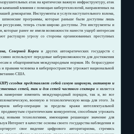
разрушительных атак на критически важную инфраструктуру, атак
и кампаний влияния с помощью кибертехнологий, направленных на
нашей демократии. Инструменты и услуги наступательного взлома,
е шпионские программы, которые раньше были доступны лишь
 ресурсами, теперь стали широко доступны. Эти инструменты и
н, которые ранее не имели возможности нанести ущерб интересам
ают растущую угрозу со стороны организованных преступных
ана, Северной Кореи
и других автократических государств с
ссивно используют передовые кибервозможности для достижения
ресам и общепринятым международным нормам. Их безрассудное
 и правами человека в киберпространстве угрожает национальной
цветанию США.
КНР) сегодня представляет собой самую широкую, активную и
рственных сетей, так и для сетей частного сектора
и является
к намерение изменить международный порядок, так и, во все
ипломатическую, военную и технологическую мощь для этого. За
ирила кибер-операции за пределы кражи интеллектуальной
 продвинутым стратегическим конкурентом, способным угрожать
ад новыми технологиями, имеющими решающее значение для
ьзуя Интернет в качестве основы своего государства наблюдения и
ортирует свое видение цифрового авторитаризма, стремясь