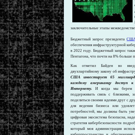
заключительные этапы межведомствен
Бюджетный запрос президента
СШ
обеспечения инфраструктурной кибе
в 2022 году. Бюджетный запрос такж
Пентагона, что почти на 8% больше 
Как отметил Байден во введе
двухпартийному закону об инфрастр
США инвестирует 65 миллиардо
каждому американцу доступ к 
Интернету.
И когда мы берем
поддерживать связь с близкими, 
поделиться своими идеями друг с др
для ведения бизнеса или удовл
потребностей, мы должны быть уве
цифровая экосистема безопасна, на
стратегия кибербезопасности подро
который моя администрация испол
киберпространства и обеспечени