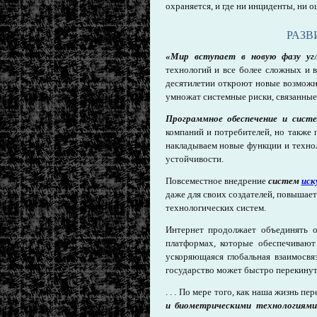
охраняется, и где ни инциденты, ни 
РАЗ
«Мир вступает в новую фазу угл
технологий и все более сложных и 
десятилетии откроют новые возможн
умножат системные риски, связанные
Программное обеспечение и сист
компаний и потребителей, но также
накладываем новые функции и техно
устойчивости.
Повсеместное внедрение
систем
иск
даже для своих создателей, повышае
технологических систем.
Интернет продолжает объединять о
платформах, которые обеспечиваю
ускоряющаяся глобальная взаимосвя
государство может быстро перекинутьс
. . . По мере того, как наша жизнь пе
и биометрическими технологиями