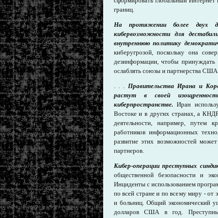
сформировать глобальный Интернет п
границ.
На протяжении более двух де
кибервозможности для дестабил
внутреннюю политику демократиче
киберугрозой, поскольку она сове
дезинформации, чтобы принуждать 
ослаблять союзы и партнерства США 
. . .
Правительства Ирана и Коре
растут в своей изощренност
киберпространстве.
Иран использу
Востоке и в других странах, а КНД
деятельности, например, путем 
работников информационных техно
развитие этих возможностей может
партнеров.
Кибер-операции преступных синди
общественной безопасности и эк
Инциденты с использованием програ
по всей стране и по всему миру - о
и больниц. Общий экономический ущ
долларов США в год. Преступны