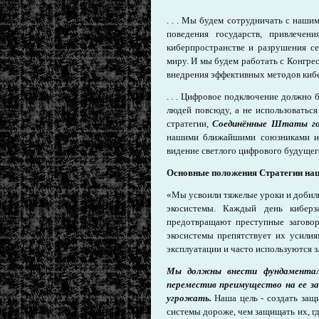
. . . Мы будем сотрудничать с наши
поведения государств, привлечени
киберпространстве и разрушения се
миру. И мы будем работать с Конгре
внедрения эффективных методов кибе
. . . Цифровое подключение должно
людей повсюду, а не использоватьс
стратегии,
Соединённые Штаты го
нашими ближайшими союзниками и 
видение светлого цифрового будущег
Основные положения Стратегии нац
«Мы усвоили тяжелые уроки и добили
экосистемы. Каждый день киберз
предотвращают преступные заговор
экосистемы препятствует их усили
эксплуатации и часто используются
Мы должны внести фундаменталь
переместив преимущество на ее з
угрожать.
Наша цель - создать защ
системы дороже, чем защищать их, г