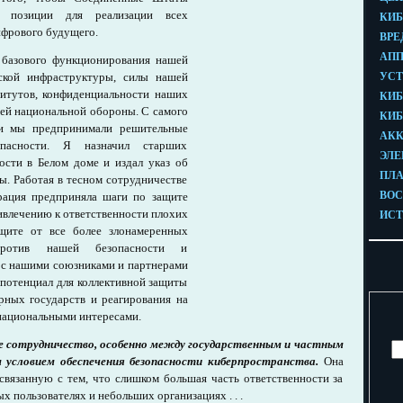
й позиции для реализации всех
ифрового будущего.
 базового функционирования нашей
ской инфраструктуры, силы нашей
титутов, конфиденциальности наших
шей национальной обороны. С самого
ии мы предпринимали решительные
пасности. Я назначил старших
ости в Белом доме и издал указ об
ы. Работая в тесном сотрудничестве
рация предприняла шаги по защите
ривлечению к ответственности плохих
ащите от все более злонамеренных
 против нашей безопасности и
 с нашими союзниками и партнерами
 потенциал для коллективной защиты
рных государств и реагирования на
 национальными интересами.
е сотрудничество, особенно между государственным и частным
 условием обеспечения безопасности киберпространства.
Она
связанную с тем, что слишком большая часть ответственности за
х пользователях и небольших организациях . . .