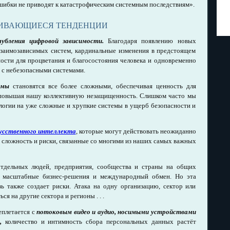
ошибки не приводят к катастрофическим системным последствиям».
ВИВАЮЩИЕСЯ ТЕНДЕНЦИИ
убления цифровой зависимости.
Благодаря появлению новых
взаимозависимых систем, кардинальные изменения в предстоящем
ости для процветания и благосостояния человека и одновременно
 с небезопасными системами.
емы
становятся все более сложными, обеспечивая ценность для
 повышая нашу коллективную незащищенность. Слишком часто мы
логии на уже сложные и хрупкие системы в ущерб безопасности и
усственного интеллекта
, которые могут действовать неожиданно
т сложность и риски, связанные со многими из наших самых важных
тдельных людей, предприятия, сообщества и страны на общих
т масштабные бизнес-решения и международный обмен. Но эта
зь также создает риски. Атака на одну организацию, сектор или
я на другие сектора и регионы . . .
реплетается с
потоковым видео и аудио, носимыми устройствами
,
количество и интимность сбора персональных данных растёт