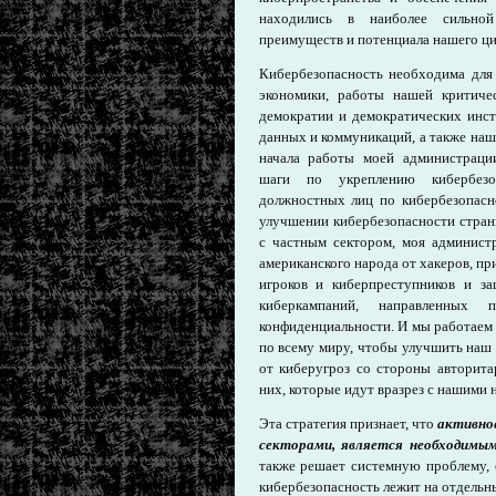
находились в наиболее сильно
преимуществ и потенциала нашего ц
Кибербезопасность необходима для
экономики, работы нашей критиче
демократии и демократических инс
данных и коммуникаций, а также на
начала работы моей администрац
шаги по укреплению кибербезо
должностных лиц по кибербезопасн
улучшении кибербезопасности стран
с частным сектором, моя админист
американского народа от хакеров, п
игроков и киберпреступников и з
киберкампаний, направленных
конфиденциальности. И мы работаем
по всему миру, чтобы улучшить наш
от киберугроз со стороны авторита
них, которые идут вразрез с нашими
Эта стратегия признает, что
активно
секторами, является необходимым
также решает системную проблему, 
кибербезопасность лежит на отдельны