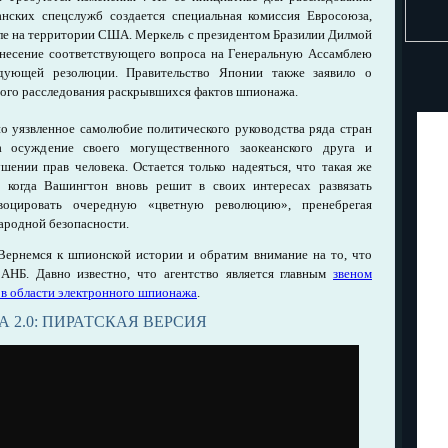
анских спецслужб создается специальная комиссия Евросоюза,
сле на территории США. Меркель с президентом Бразилии Дилмой
ынесение соответствующего вопроса на Генеральную Ассамблею
дующей резолюции. Правительство Японии также заявило о
ого расследования раскрывшихся фактов шпионажа.
о уязвленное самолюбие политического руководства ряда стран
 осуждение своего могущественного заокеанского друга и
шении прав человека. Остается только надеяться, что такая же
, когда Вашингтон вновь решит в своих интересах развязать
воцировать очередную «цветную революцию», пренебрегая
родной безопасности.
 Вернемся к шпионской истории и обратим внимание на то, что
 АНБ. Давно известно, что агентство является главным
звеном
в области электронного шпионажа
.
 2.0: ПИРАТСКАЯ ВЕРСИЯ