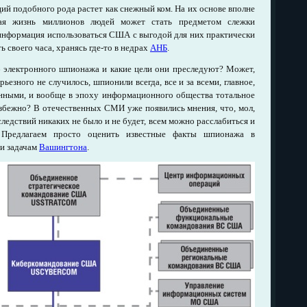
й подобного рода растет как снежный ком. На их основе вполне
ная жизнь миллионов людей может стать предметом слежки
 информация использоваться США с выгодой для них практически
 своего часа, хранясь где-то в недрах
АНБ
.
 электронного шпионажа и какие цели они преследуют? Может,
рьезного не случилось, шпионили всегда, все и за всеми, главное,
нными, и вообще в эпоху информационного общества тотальное
збежно? В отечественных СМИ уже появились мнения, что, мол,
ледствий никаких не было и не будет, всем можно расслабиться и
 Предлагаем просто оценить известные факты шпионажа в
 и задачам
Вашингтона
.