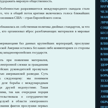
будоражить мировую общественность.
Особенностью разразившегося международного скандала стало
то, что в общий поток критики включились голоса ближайших
союзников США – стран Европейского союза.
обнажилась их собственная политика двойных стандартов, за что
м, кто организовал вброс разоблачающих материалов в мировые
американцами баз данных крупнейших корпораций, прослушке
нской Америки остались без каких-либо комментариев со стороны
ц западноевропейских государств.
ь при появлении материалов,
лектронной слежки за гражданами
ейских руководителей прозвучало
тью американской разведки. Суть
ь к следующему: мы понимаем
в деле борьбы с международным
и друзей недопустимо. Такая
нима, так как очередная порция
тельствовала о сотрудничестве
цслужб в области электронного
ования фактов прослушки первых