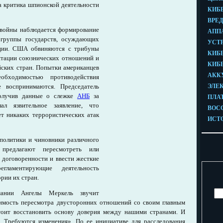
 критика шпионской деятельности
 войны наблюдается формирование
 группы государств, осуждающих
ации. США обвиняются с трибуны
итации союзнических отношений и
йских стран. Попытки американцев
бходимостью противодействия
 воспринимаются. Председатель
олучив данные о слежке
АНБ
за
л язвительное заявление, что
т никаких террористических атак
политики и чиновники различного
предлагают пересмотреть или
договоренности и ввести жесткие
гламентирующие деятельность
рии их стран.
мании Ангелы Меркель звучит
имость пересмотра двусторонних отношений со своим главным
тоит восстановить основу доверия между нашими странами. И
. Требуются изменения». По ее инициативе для расследования