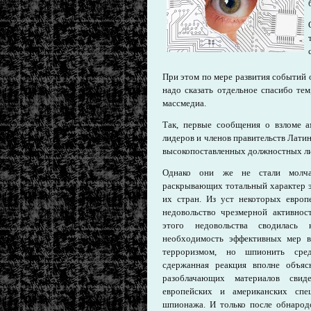
При этом по мере развития событий 
надо сказать отдельное спасибо те
массмедиа.
Так, первые сообщения о взломе 
лидеров и членов правительств Лати
высокопоставленных должностных ли
Однако они же не стали молчат
раскрывающих тотальный характер э
их стран. Из уст некоторых европ
недовольство чрезмерной активнос
этого недовольства сводилас
необходимость эффективных мер 
терроризмом, но шпионить сред
сдержанная реакция вполне объяс
разоблачающих материалов свиде
европейских и американских спе
шпионажа. И только после обнарод