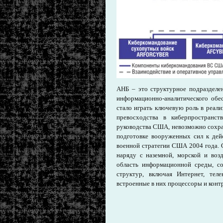
АНБ – это структурное подразделе
информационно-аналитического обе
стало играть ключевую роль в реали
превосходства в киберпространст
руководства США, невозможно сохра
подготовке вооруженных сил к дей
военной стратегии США 2004 года. 
наряду с наземной, морской и воз
область информационной среды, со
структур, включая Интернет, тел
встроенные в них процессоры и конт