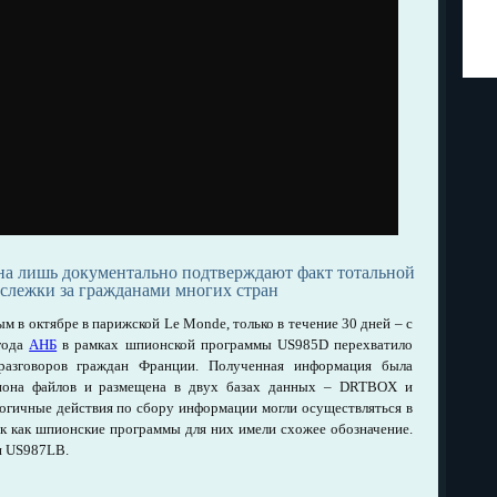
на лишь документально подтверждают факт тотальной
слежки за гражданами многих стран
 в октябре в парижской Le Monde, только в течение 30 дней – с
 года
АНБ
в рамках шпионской программы US985D перехватило
разговоров граждан Франции. Полученная информация была
лиона файлов и размещена в двух базах данных – DRTBOX и
гичные действия по сбору информации могли осуществляться в
ак как шпионские программы для них имели схожее обозначение.
и US987LB.