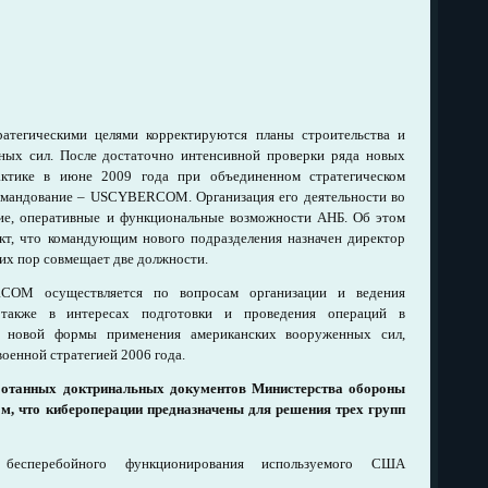
атегическими целями корректируются планы строительства и
ных сил. После достаточно интенсивной проверки ряда новых
ктике в июне 2009 года при объединенном стратегическом
мандование – USCYBERCOM. Организация его деятельности во
кие, оперативные и функциональные возможности АНБ. Об этом
акт, что командующим нового подразделения назначен директор
сих пор совмещает две должности.
OM осуществляется по вопросам организации и ведения
 также в интересах подготовки и проведения операций в
к новой формы применения американских вооруженных сил,
оенной стратегией 2006 года.
ботанных доктринальных документов Министерства обороны
м, что кибероперации предназначены для решения трех групп
бесперебойного функционирования используемого США