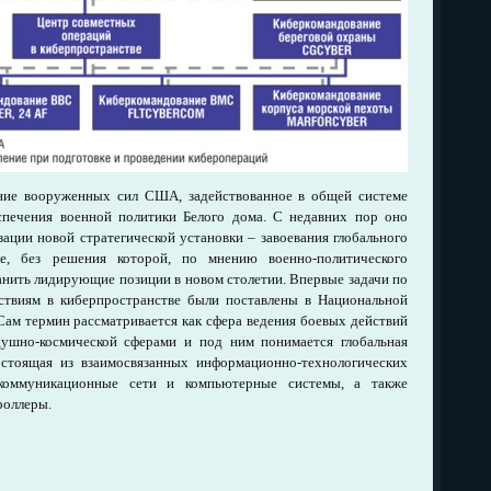
ние вооруженных сил США, задействованное в общей системе
спечения военной политики Белого дома. С недавних пор оно
зации новой стратегической установки – завоевания глобального
ве, без решения которой, по мнению военно-политического
нить лидирующие позиции в новом столетии. Впервые задачи по
ствиям в киберпространстве были поставлены в Национальной
Сам термин рассматривается как сфера ведения боевых действий
душно-космической сферами и под ним понимается глобальная
стоящая из взаимосвязанных информационно-технологических
екоммуникационные сети и компьютерные системы, а также
роллеры.