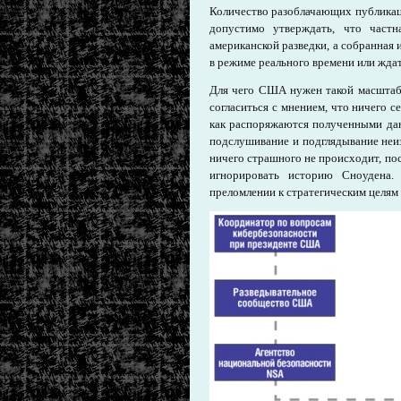
Количество разоблачающих публикаци
допустимо утверждать, что част
американской разведки, а собранная
в режиме реального времени или ждать
Для чего США нужен такой масштаб
согласиться с мнением, что ничего се
как распоряжаются полученными да
подслушивание и подглядывание неи
ничего страшного не происходит, пос
игнорировать историю Сноудена.
преломлении к стратегическим целям