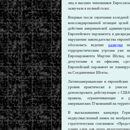
лиц и высших чиновников Евросоюза
зазвучала в полный голос.
Впервые после окончания холодной
консолидированной позиции целой
действия американской администр
Европейского парламента в дискред
нарушении законодательства европе
обосновать ведение
разведки
нео
террористическим угрозам уже не
Европарламента Мартин Шульц, п
депутатами и их офисами, сдела
Европейский парламент не планируе
на Соединенные Штаты.
Латиноамериканские и европейские 
уровня практически в унисон 
денонсировать действующие с США 
правила, ограничивающие и ре
американских IT-компаний на террито
В высказываниях канцлера Гер
недвусмысленный намек на необрат
стратегическим союзником: «Предс
одних слов для этого недостаточно