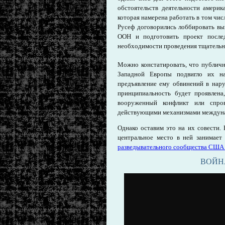
обстоятельств деятельности америк
которая намерена работать в том чи
Русеф договорились лоббировать в
ООН и подготовить проект после
необходимости проведения тщательн
Можно констатировать, что публичн
Западной Европы подвигло их на
предъявление ему обвинений в нару
принципиальность будет проявлена
вооруженный конфликт или спро
действующими механизмами междуна
Однако оставим это на их совести.
центральное место в ней занимает
разведывательного сообщества США 
ВОЙНА