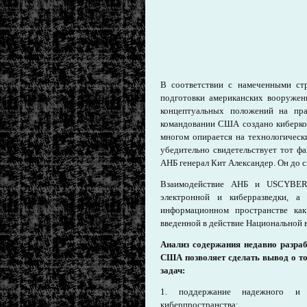
В соответствии с намеченными стр
подготовки американских вооружен
концептуальных положений на пра
командовании США создано киберко
многом опирается на технологичес
убедительно свидетельствует тот ф
АНБ генерал Кит Александер. Он до 
Взаимодействие АНБ и USCYBERC
электронной и киберразведки, а
информационном пространстве ка
введенной в действие Национальной в
Анализ содержания недавно разра
США позволяет сделать вывод о то
задач:
1. поддержание надежного и 
киберпространства;