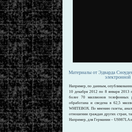
Материалы от Эдварда Сноуде
электронной 
Например, по данным, опубликованным
10 декабря 2012 по 8 января 2013
более 70 миллионов телефонных 
обработана и сведена в 62,5 мил
WHITEBOX. По мнению газеты, анало
отношении граждан других стран, т
Например, для Германии – US987LA 