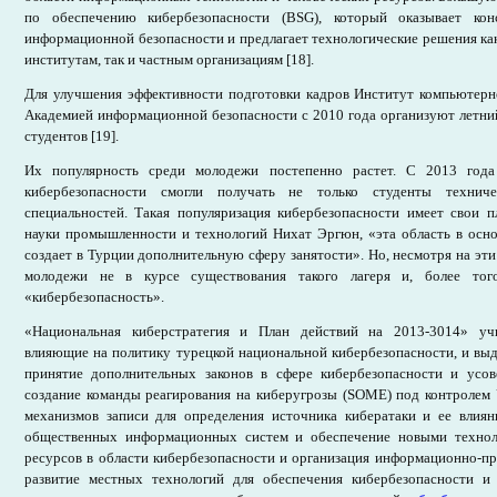
по обеспечению кибербезопасности (BSG), который оказывает кон
информационной безопасности и предлагает технологические решения ка
институтам, так и частным организациям [18].
Для улучшения эффективности подготовки кадров Институт компьютерн
Академией информационной безопасности с 2010 года организуют летний
студентов [19].
Их популярность среди молодежи постепенно растет. С 2013 года
кибербезопасности смогли получать не только студенты технич
специальностей. Такая популяризация кибербезопасности имеет свои 
науки промышленности и технологий Нихат Эргюн, «эта область в осн
создает в Турции дополнительную сферу занятости». Но, несмотря на эт
молодежи не в курсе существования такого лагеря и, более тог
«кибербезопасность».
«Национальная киберстратегия и План действий на 2013-3014» уч
влияющие на политику турецкой национальной кибербезопасности, и выд
принятие дополнительных законов в сфере кибербезопасности и усо
создание команды реагирования на киберугрозы (SOME) под контролем
механизмов записи для определения источника кибератаки и ее влиян
общественных информационных систем и обеспечение новыми технол
ресурсов в области кибербезопасности и организация информационно-пр
развитие местных технологий для обеспечения кибербезопасности 