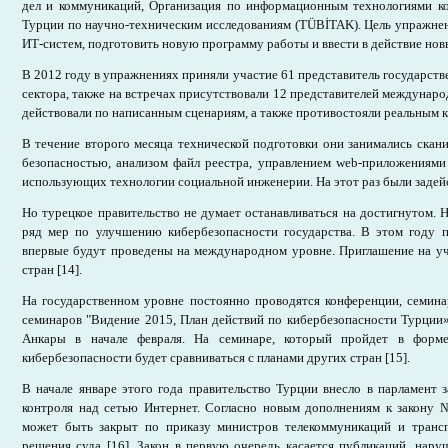
дел и коммуникаций, Организация по информационным технологиями к
Турции по научно-техническим исследованиям (TÜBİTAK). Цель упражнен
ИТ-систем, подготовить новую программу работы и ввести в действие но
В 2012 году в упражнениях приняли участие 61 представитель государст
сектора, также на встречах присутствовали 12 представителей междунар
действовали по написанным сценариям, а также противостояли реальным 
В течение второго месяца технической подготовки они занимались скан
безопасностью, анализом файл реестра, управлением web-приложениями
использующих технологии социальной инженерии. На этот раз были задей
Но турецкое правительство не думает останавливаться на достигнутом. 
ряд мер по улучшению кибербезопасности государства. В этом году п
впервые будут проведены на международном уровне. Приглашение на уч
стран [14].
На государственном уровне постоянно проводятся конференции, семина
семинаров "Видение 2015, План действий по кибербезопасности Турции»
Анкары в начале февраля. На семинаре, который пройдет в форме
кибербезопасности будет сравниваться с планами других стран [15].
В начале январе этого года правительство Турции внесло в парламент 
контроля над сетью Интернет. Согласно новым дополнениям к закону 
может быть закрыт по приказу министров телекоммуникаций и трансп
решения суда [16]. Закон в первую очередь касается публикаций, нар