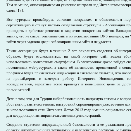
Тем не менее, оппозиционерами усиление контроля над Интернетом воспр
слова [17].
Все турецкие провайдеры, согласно поправкам, в обязательном по
сертификацию и станут частью создаваемой структуры - Ассоциация пр
приводить в действие решения о закрытии конкретных сайтов. Блокиров
значит, что не спасет опальные сайты ни использование 'DNS' номеров, ни
войти через заднюю дверь заблокированным сайтам не удастся.
Также ассоциация будет в течение 2 лет сохранять сведения об интерн
образом, будет отслеживаться, на какой интернет сайт вошел або
использовались конкретным смартфоном. В электронное досье войдут св
посещенных web-ресурсах, а также об активности, проявленной в соци
профилям будет применяться индексация и системные фильтры, что возл
на провайдеров, и замедлит работу Интернета. Нововведения, со
исследователей, вероятнее всего приведут к повышению цены за дост
пользователей.
Дело в том, что для Турции кибербезопасность напрямую связана с вопро
Рост антиправительственных настроений спровоцировал ужесточение кон
за использованием сети Интернет. Летом 2013 года именно социальные се
для координации антиправительственных демонстраций.
Создание стратегии информационной безопасности и ее реализация пр
области информационных технологий и человеческих ресурсов. Большую 