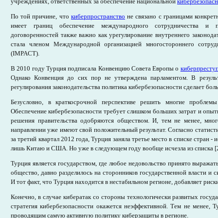
учреждениях, ответственных за обеспечение национальной
кибербезопасн
По той причине, что
киберпространство
не связано с границами конкрет
имеет границ обеспечение международного сотрудничества и 
договоренностей также важно как урегулирование внутреннего законода
стала членом Международной организацией многостороннего сотруд
(IMPACT).
В 2010 году Турция подписала Конвенцию Совета Европы о
киберпресту
Однако Конвенция до сих пор не утверждена парламентом. В резуль
регулирования законодательства политика кибербезопасности сделает бол
Безусловно, в краткосрочной перспективе решить многие проблемы
Обеспечение кибербезопасности требует слишком больших затрат и опытн
решения правительства одобряются обществом. И, тем не менее, мног
направлении уже имеют свой положительный результат. Согласно статис
за третий квартал 2012 года, Турция заняла третье место в списке стран -
лишь Китаю и США. Но уже в следующем году вообще исчезла из списка [2
Турция является государством, где любое недовольство принято выражать
общество, давно разделилось на сторонников государственной власти и
И тот факт, что Турция находится в нестабильном регионе, добавляет риск
Конечно, в случае кибератак со стороны технологически развитых госуд
стратегия кибербезопасности окажется неэффективной. Тем не менее, Т
проводящим самую активную политику киберзащиты в регионе.