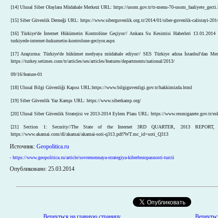
[14] Ulusal Siber Olaylara Müdahale Merkezi URL: https://usom.gov.tr/tr-menu-70-usom_faaliyete_gecti
[15] Siber Güvenlik Derneği URL: https://www.siberguvenlik.org.tr/2014/01/siber-guvenlik-calistayi-201
[16] Türkiye'de İnternet Hükümetin Kontrolüne Geçiyor// Ankara Su Kesintisi Haberleri 13.01.2014 
turkiyede-internet-hukumetin-kontrolune-geciyor.aspx
[17] Araştırma: Türkiye'de hükümet medyaya müdahale ediyor// SES Türkiye adına İstanbul'dan Me
https://turkey.setimes.com/tr/articles/ses/articles/features/departments/national/2013/
09/16/feature-01
[18] Ulusal Bilgi Güvenliği Kapısı URL:https://www.bilgiguvenligi.gov.tr/hakkimizda.html
[19] Siber Güvenlik Yaz Kampı URL: https://www.siberkamp.org/
[20] Ulusal Siber Güvenlik Stratejisi ve 2013-2014 Eylem Planı URL: https://www.resmigazete.gov.tr/es
[21] Section 1: Security//The State of the Internet 3RD QUARTER, 2013 RE
https://www.akamai.com/dl/akamai/akamai-soti-q313.pdf?WT.mc_id=soti_Q313
Источник:
Geopolitica.ru
- https://www.geopolitica.ru/article/sovremennaya-strategiya-kiberbezopasnosti-turcii
Опубликовано: 25.03.2014
Вернуться