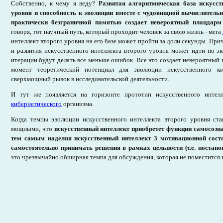
Собственно, к чему я веду?
Развитая алгоритмическая база искусст
уровня и способность к эволюции вместе с чудовищной вычислитель
практически безграничной памятью создает невероятный плацдарм
говоря, тот научный путь, который проходит человек за свою жизнь - мега
интеллект
второго уровня на его базе может пройти за доли секунды. При
и развития
искусственного интеллекта
второго уровня может идти по эк
итерации будут делать все меньше ошибок. Все это создает невероятный 
момент теоретический потенциал для эволюции искусственного ко
сверхмощный рывок в исследовательской деятельности.
И тут же появляется на горизонте прототип искусственного интелл
кибернетического
организма.
Когда темпы эволюции
искусственного интеллекта
второго уровня ста
мощными, что
искусственный интеллект приобретет функции самосозн
тем самым наделяя искусственный интеллект 3 мотивационной сос
самостоятельно принимать решения в рамках цельности (т.е. постанов
это чрезвычайно обширная темпа для обсуждения, которая не поместится в