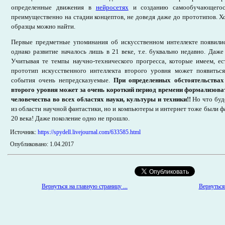
определенные движения в
нейросетях
и созданию самообучающегос
преимущественно на стадии концептов, не доведя даже до прототипов. 
образцы можно найти.
Первые предметные упоминания об искусственном интеллекте появилис
однако развитие началось лишь в 21 веке, т.е. буквально недавно. Даже
Учитывая те темпы научно-технического прогресса, которые имеем, ес
прототип
искусственного интеллекта
второго уровня может появиться
события очень непредсказуемые.
При определенных обстоятельствах
второго уровня может за очень короткий период времени формализова
человечества во всех областях науки, культуры и техники!!
Но что буд
из области научной фантастики, но и компьютеры и интернет тоже были фа
20 века! Даже поколение одно не прошло.
Источник:
https://spydell.livejournal.com/633585.html
Опубликовано: 1.04.2017
Вернуться на главную страницу ...
Вернуться 