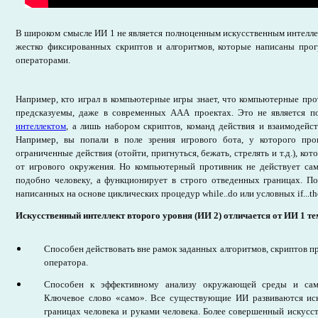
В широком смысле ИИ 1 не является полноценным
искусственным интелл
жестко фиксированных скриптов и алгоритмов, которые написаны про
операторами.
Например, кто играл в компьютерные игры знает, что компьютерные пр
предсказуемы, даже в современных ААА проектах. Это не является 
интеллектом
, а лишь набором скриптов, команд действия и взаимодейс
Например, вы попали в поле зрения игрового бота, у которого про
ограниченные действия (отойти, пригнуться, бежать, стрелять и т.д.), ко
от игрового окружения. Но компьютерный противник не действует сам
подобно человеку, а функционирует в строго отведенных границах. По
написанных на основе циклических процедур while..do или условных if...th
Искусственный интеллект второго уровня (ИИ 2) отличается от ИИ 1 тем
Способен действовать вне рамок заданных алгоритмов, скриптов п
оператора.
Способен к эффективному анализу окружающей среды и само
Ключевое слово «само». Все существующие ИИ развиваются ис
границах человека и руками человека. Более совершенный искусс