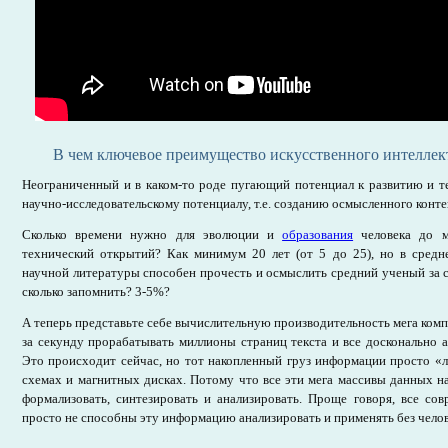
В чем ключевое преимущество искусственного интеллект
Неограниченный и в каком-то роде пугающий потенциал к развитию и т
научно-исследовательскому потенциалу, т.е. созданию осмысленного конте
Сколько времени нужно для эволюции и
образования
человека до м
технический открытий? Как минимум 20 лет (от 5 до 25), но в средне
научной литературы способен прочесть и осмыслить средний ученый за 
сколько запомнить? 3-5%?
А теперь представьте себе вычислительную производительность мега ком
за секунду прорабатывать миллионы страниц текста и все досконально а
Это происходит сейчас, но тот накопленный груз информации просто «
схемах и магнитных дисках. Потому что все эти мега массивы данных на
формализовать, синтезировать и анализировать. Проще говоря, все со
просто не способны эту информацию анализировать и применять без челов