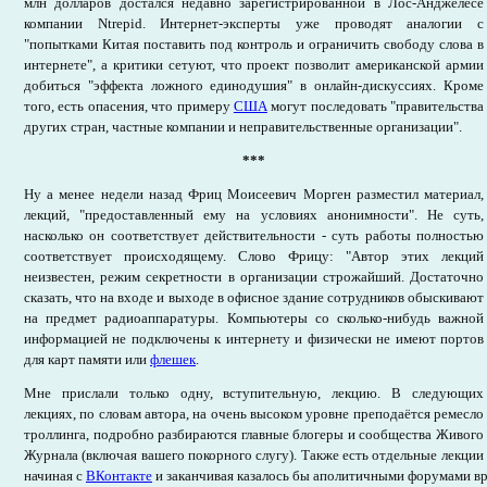
млн долларов достался недавно зарегистрированной в Лос-Анджелесе
компании Ntrepid. Интернет-эксперты уже проводят аналогии с
"попытками Китая поставить под контроль и ограничить свободу слова в
интернете", а критики сетуют, что проект позволит американской армии
добиться "эффекта ложного единодушия" в онлайн-дискуссиях. Кроме
того, есть опасения, что примеру
США
могут последовать "правительства
других стран, частные компании и неправительственные организации".
***
Ну а менее недели назад Фриц Моисеевич Морген разместил материал,
лекций, "предоставленный ему на условиях анонимности". Не суть,
насколько он соответствует действительности - суть работы полностью
соответствует происходящему. Слово Фрицу: "Автор этих лекций
неизвестен, режим секретности в организации строжайший. Достаточно
сказать, что на входе и выходе в офисное здание сотрудников обыскивают
на предмет радиоаппаратуры. Компьютеры со сколько-нибудь важной
информацией не подключены к интернету и физически не имеют портов
для карт памяти или
флешек
.
Мне прислали только одну, вступительную, лекцию. В следующих
лекциях, по словам автора, на очень высоком уровне преподаётся ремесло
троллинга, подробно разбираются главные блогеры и сообщества Живого
Журнала (включая вашего покорного слугу). Также есть отдельные лекции
начиная с
ВКонтакте
и заканчивая казалось бы аполитичными форумами в