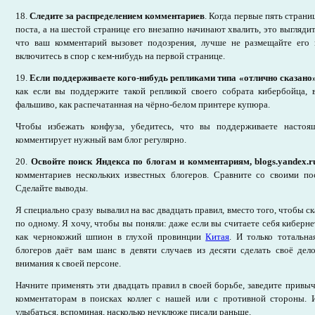
18.
Следите за распределением комментариев
. Когда первые пять стран
поста, а на шестой странице его внезапно начинают хвалить, это выгляди
что ваш комментарий вызовет подозрения, лучше не размещайте его в
включитесь в спор с кем-нибудь на первой странице.
19.
Если поддерживаете кого-нибудь репликами типа «отлично сказано»
как если вы поддержите такой репликой своего собрата кибербойца, 
фальшиво, как распечатанная на чёрно-белом принтере купюра.
Чтобы избежать конфуза, убедитесь, что вы поддерживаете настоя
комментирует нужный вам блог регулярно.
20.
Освойте поиск Яндекса по блогам и комментариям, blogs.yandex.r
комментариев нескольких известных блогеров. Сравните со своими по
Сделайте выводы.
Я специально сразу вывалил на вас двадцать правил, вместо того, чтобы с
по одному. Я хочу, чтобы вы поняли: даже если вы считаете себя киберне
как чернокожий шпион в глухой провинции
Китая
. И только тотальна
блогеров даёт вам шанс в девяти случаев из десяти сделать своё дел
внимания к своей персоне.
Начните применять эти двадцать правил в своей борьбе, заведите привы
комментаторам в поисках коллег с нашей или с противной стороны. И
улыбаться, вспоминая, насколько неуклюже писали раньше.