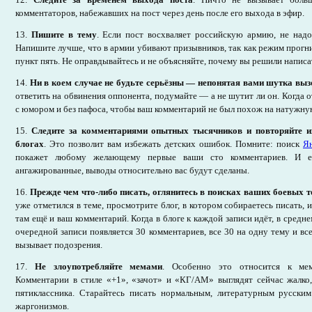
комментаторов, набежавших на пост через день после его выхода в эфир.
13.
Пишите в тему
. Если пост восхваляет российскую армию, не надо
Напишите лучше, что в армии убивают призывников, так как режим прогнил
пункт пять. Не оправдывайтесь и не объясняйте, почему вы решили написат
14.
Ни в коем случае не будьте серьёзны — непонятая вами шутка выз
ответить на обвинения оппонента, подумайте — а не шутит ли он. Когда о
с юмором и без пафоса, чтобы ваш комментарий не был похож на натужну
15.
Следите за комментариями опытных тысячников и повторяйте и
блогах
. Это позволит вам избежать детских ошибок. Помните: поиск
Я
покажет любому желающему первые ваши сто комментариев. И 
ангажированные, выводы относительно вас будут сделаны.
16.
Прежде чем что-либо писать, оглянитесь в поисках ваших боевых 
уже отметился в теме, просмотрите блог, в котором собираетесь писать, 
там ещё и ваш комментарий. Когда в блоге к каждой записи идёт, в средне
очередной записи появляется 30 комментариев, все 30 на одну тему и все
вызывает подозрения.
17.
Не злоупотребляйте мемами
. Особенно это относится к мем
Комментарии в стиле «+1», «зачот» и «КГ/АМ» выглядят сейчас жалко,
пятиклассника. Старайтесь писать нормальным, литературным русским
жаргонизмов.