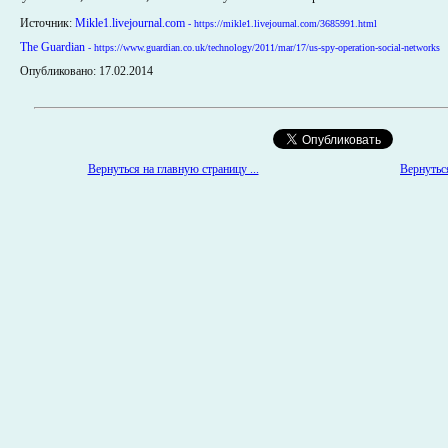
Источник:
Mikle1.livejournal.com
- https://mikle1.livejournal.com/3685991.html
The Guardian
- https://www.guardian.co.uk/technology/2011/mar/17/us-spy-operation-social-networks
Опубликовано: 17.02.2014
Вернуться