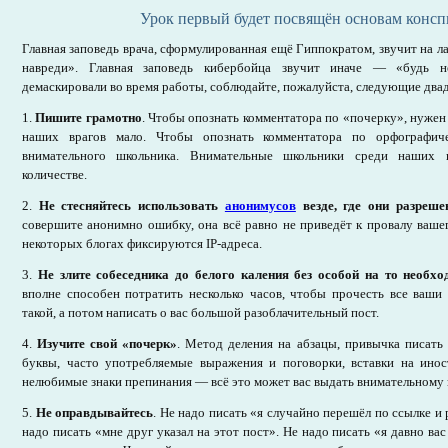
Урок первый будет посвящён основам консп
Главная заповедь врача, сформулированная ещё Гиппократом, звучит на ла
навреди». Главная заповедь кибербойца звучит иначе — «будь н
демаскировали во время работы, соблюдайте, пожалуйста, следующие двад
1.
Пишите грамотно
. Чтобы опознать комментатора по «почерку», нужен
наших врагов мало. Чтобы опознать комментатора по орфографич
внимательного школьника. Внимательные школьники среди наших 
количестве.
2.
Не стесняйтесь использовать
анонимусов
везде, где они разреше
совершите анонимно ошибку, она всё равно не приведёт к провалу ваше
некоторых блогах фиксируются IP-адреса.
3.
Не злите собеседника до белого каления без особой на то необхо
вполне способен потратить несколько часов, чтобы прочесть все ваши 
такой, а потом написать о вас большой разоблачительный пост.
4.
Изучите свой «почерк»
. Метод деления на абзацы, привычка писать 
буквы, часто употребляемые выражения и поговорки, вставки на ино
нелюбимые знаки препинания — всё это может вас выдать внимательному
5.
Не оправдывайтесь
. Не надо писать «я случайно перешёл по ссылке и
надо писать «мне друг указал на этот пост». Не надо писать «я давно ва