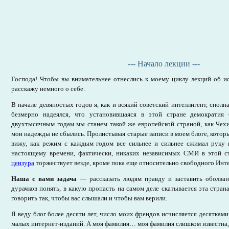
--- Начало лекции ---
Господа! Чтобы вы внимательнее отнеслись к моему циклу лекций об ис
расскажу немного о себе.
В начале девяностых годов я, как и всякий советский интеллигент, сполн
безмерно надеялся, что установившаяся в этой стране демократия 
двухтысячным годам мы станем такой же европейской страной, как Чех
мои надежды не сбылись. Пролистывая старые записи в моем блоге, который
вижу, как режим с каждым годом все сильнее и сильнее сжимал руку
настоящему времени, фактически, никаких независимых СМИ в этой ст
цензура
торжествует везде, кроме пока еще относительно свободного Инт
Наша с вами задача
— рассказать людям правду и заставить оболва
дурачков понять, в какую пропасть на самом деле скатывается эта страна
говорить так, чтобы вас слышали и чтобы вам верили.
Я веду блог более десяти лет, число моих френдов исчисляется десятками
малых интернет-изданий. А моя фамилия… моя фамилия слишком известна, 