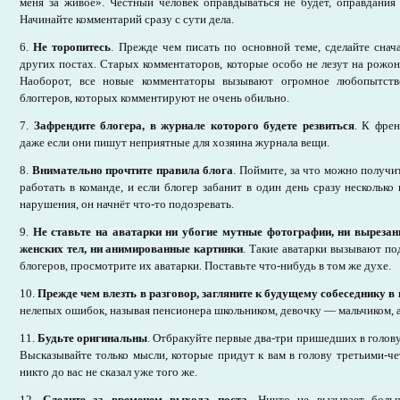
меня за живое». Честный человек оправдываться не будет, оправдания
Начинайте комментарий сразу с сути дела.
6.
Не торопитесь
. Прежде чем писать по основной теме, сделайте снач
других постах. Старых комментаторов, которые особо не лезут на рожон
Наоборот, все новые комментаторы вызывают огромное любопытств
блоггеров, которых комментируют не очень обильно.
7.
Зафрендите блогера, в журнале которого будете резвиться
. К френ
даже если они пишут неприятные для хозяина журнала вещи.
8.
Внимательно прочтите правила блога
. Поймите, за что можно получит
работать в команде, и если блогер забанит в один день сразу несколько
нарушения, он начнёт что-то подозревать.
9.
Не ставьте на аватарки ни убогие мутные фотографии, ни вырезан
женских тел, ни анимированные картинки
. Такие аватарки вызывают по
блогеров, просмотрите их аватарки. Поставьте что-нибудь в том же духе.
10.
Прежде чем влезть в разговор, загляните к будущему собеседнику в
нелепых ошибок, называя пенсионера школьником, девочку — мальчиком,
11.
Будьте оригинальны
. Отбракуйте первые два-три пришедших в голов
Высказывайте только мысли, которые придут к вам в голову третьими-ч
никто до вас не сказал уже того же.
12.
Следите за временем выхода поста
. Ничто не вызывает больш