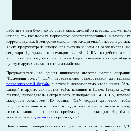
Работать в нем будут до 50 операторов, каждый из которых сможет кон
юзеров, так называемых марионеток, зарегистрированных в различных
корреспонденты. В контракте сказано, что каждая онлайн-персона должна
Также предусмотрена изощренная система защиты от разоблачения. По 
секретаря Центрального командования ВС США, воздействовать н
запрещено законом, поэтому система будет использоваться для общени
пушту и других языках, но не на английском.
Предполагается, что данная инициатива является частью операции
"Искренний голос" (OEV), первоначально разработанной для ведения
психологической борьбы
с сетевой деятельностью сторонников "Аль-
Каиды" и других сил против войск коалиции в Ираке. Генерал Джен
Маттис, руководитель Центрального командования ВС США, которое
выступило заказчиком ПО, заявил: "OEV создана для того, чтобы
подорвать механизм вербовки и подготовки террористов-смертников;
лишить наших противников прибежища, а также для борьбы с
экстремистской
идеологией
и пропагандой".
Центральное командование подтвердило, что контракт стоимостью 2,76