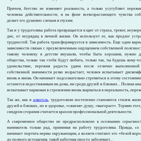
Причем, бегство не изменяет реальность, а только усугубляет пережи
человека действительности, и на фоне всевозрастающего чувства со
делает его душевно слепым и глухим.
Так и у трудоголика работа превращается в щит от страха, тревог, неувер
дне, от неурядиц в личной жизни. Он использует ее, как предлог уст
трудностей. Так работа трансформируется в зависимость. Еще один вар
зависимости связан с преувеличенным ощущением собственной полезнос
такому человеку в детстве внушали, чтобы быть хорошим, нужно де
общества, только так «тебя будут любить, только так, ты будешь кому-
удовольствие, пережив радость удачи после отлично выполненной
собственной значимости резко возрастает, человек испытывает дискомф
вновь и вновь. Он начинает подсознательно стремиться к этому состоянию,
останется недостижимым ни дома, ни среди друзей и близких... Полная ана
испытывает наркоман в стремлении вновь вырваться в нереальность, пер
Так же, как и
алкоголь
, трудоголизм постепенно становится стилем жизн
друзей и близких, но и здоровье, «сжигая» душу, «выгорает». Термин этот
синдром сгорания считается крахом профессиональной деятельности.
А современное общество не предрасположено к осознанию серьезнос
наниматель только рад, принимая на работу трудоголика. Правда, со
начинает портить нервы окружающим, а коллеги считают его «белой ворон
до полного истощения, такой работник просто заболевает...