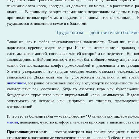
лексиконе слова «все», «всегда», «я должен», «я могу», а в рассказах о
«нас». — В привычку входит стремление к недостижимым целям и не
производственные проблемы и неудачи воспринимаются как личные. — И
ухудшаются отношения в семье и с близкими.
Трудоголизм — действительно болезн
Такая же, как и любая психологическая зависимость. Такая же, как и 
наркотики, курение, азартные игры. И это не исключение а правило, 
системы зависимостей, составных частей которой и не перечесть. Не гов
закономерность. Действительно, что может быть общего между азартным 
жизни без шоколадных конфет домохозяйкой и днюющим и ночующим
Ученые утверждают, что вряд ли сегодня можно отыскать человека, с
зависимостей. Даже если мы не употребляем наркотики и не трави
никотином
, все равно отыскиваем лазейку в круговерти повседневности, ч
«альтернативное» состояние, будь то азартная игра или будоражащ
безудержное гурманство или в виртуальный «рай» компьютера. Выде
зависимость от человека или, например, от тяжелых, травмирующ
воспоминаний.
И что это за болезнь такая — «зависимость»? О явлении как таковом можно
мысли
, поведение, чувство комфорта человека приходят в зависимость от 
Проявляющихся как
: — потеря контроля над своими эмоциями и пов
стремление к постоянному увеличению «дозы»; — способ убежать от непр