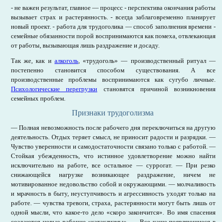
- не важен результат, главное — процесс - перспектива окончания работы
вызывает страх и растерянность. - всегда заблаговременно планирует
новый проект. - работа для трудоголика — способ заполнения времени -
семейные обязанности порой воспринимаются как помеха, отвлекающая
от работы, вызывающая лишь раздражение и досаду.
Так же, как и
алкоголь
, «трудоголь» — производственный ритуал —
постепенно становится способом существования. А все
производственные проблемы воспринимаются как сугубо личные.
Психологические перегрузки
становятся причиной возникновения
семейных проблем.
Признаки трудоголизма
— Полная невозможность после рабочего дня переключиться на другую
деятельность. Отдых теряет смысл, не приносит радости и разрядки. —
Чувство уверенности и самодостаточности связано только с работой. —
Стойкая убежденность, что истинное удовлетворение можно найти
исключительно на работе, все остальное — суррогат. — При резко
снижающейся нагрузке возникающее раздражение, ничем не
мотивированное недовольство собой и окружающими. — молчаливость
и мрачность в быту, неуступчивость и агрессивность уходят только на
работе. — чувства тревоги, страха, растерянности могут быть лишь от
одной мысли, что какое-то дело «скоро закончится». Во имя спасения
создаются новые рабочие «катаклизмы». — Все чаще появляющиеся в