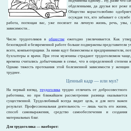
подчинены одному... Ну, разве что с
обделенными, да друзья все реже 
Общество корыстолюбиво одобряет 
осуждая тех, кто забывает о службе
работа, поглощая вас, уже посягает на личную жизнь, речь, увы, 
зависимости...
Число трудоголиков в
обществе
ежегодно увеличивается. Как утве
безоглядной и безвременной работе больше подвержены представители 
всего, компьютерщики. За ними идут бизнесмены и предприниматели, п
бухгалтеры и врачи. При этом мужчины страдают трудоголизмом чаще
времена считались добытчиками в семье, что в определенной степени 
Однако тяжесть протекания этой болезненной зависимости у женщин 
труднее.
Ценный кадр — или мул?
На первый взгляд,
трудоголика
трудно отличить от добросовестного
работника, но при ближайшем рассмотрении разница оказывается
существенной. Трудолюбивый всегда видит цель, и для него важен
результат. Профессиональная деятельность — лишь часть его жизни,
способ самовыражения, средство самообеспечения и создания
материальных благ.
Для трудоголика — наоборот: