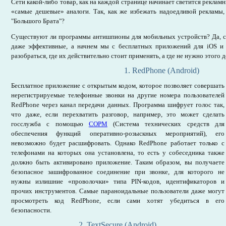
Сети какой-либо товар, как на каждой странице начинает светится реклам
«самые дешевые» аналоги. Так, как же избежать надоедливой рекламы, 
"Большого Брата"?
Существуют ли программы антишпионы для мобильных устройств? Да, с
даже эффективные, а начнем мы с бесплатных приложений для iOS и 
разобраться, где их действительно стоит применять, а где не нужно этого д
1. RedPhone (Android)
Бесплатное приложение с открытым кодом, которое позволяет совершать
нерегистрируемые телефонные звонки на другие номера пользователей
RedPhone через канал передачи данных. Программа шифрует голос так,
что даже, если перехватить разговор, например, это может сделать
госслужба с помощью
СОРМ
(Система технических средств для
обеспечения функций оперативно-розыскных мероприятий), его
невозможно будет расшифровать. Однако RedPhone работает только с
телефонами на которых она установлена, то есть у собеседника также
должно быть активировано приложение. Таким образом, вы получаете
безопасное зашифрованное соединение при звонке, для которого не
нужны излишние «проволочки» типа PIN-кодов, идентификаторов и
прочих инструментов. Самые параноидальные пользователи даже могут
просмотреть код RedPhone, если сами хотят убедиться в его
безопасности.
2. TextSecure (Android)