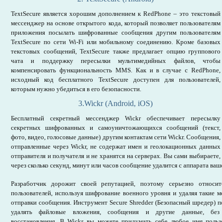
TextSecure является хорошим дополнением к RedPhone – это текстовый
мессенджер на основе открытого кода, который позволяет пользователям
приложения посылать шифрованные сообщения другим пользователям
TextSecure по сети Wi-Fi или мобильному соединению. Кроме базовых
текстовых сообщений, TextSecure также предлагает опцию группового
чата и поддержку пересылки мультимедийных файлов, чтобы
компенсировать функциональность MMS. Как и в случае с RedPhone,
исходный код бесплатного TextSecure доступен для пользователей,
которым нужно убедиться в его безопасности.
3.Wickr (Android, iOS)
Бесплатный секретный мессенджер Wickr обеспечивает пересылку
секретных шифрованных и самоуничтожающихся сообщений (текст,
фото, видео, голосовые данные) другим контактам сети Wickr. Сообщения,
отправленные через Wickr, не содержат имен и геолокационных данных
отправителя и получателя и не хранятся на серверах. Вы сами выбираете,
через сколько секунд, минут или часов сообщение удалится с аппарата ваш
Разработчик дорожит своей репутацией, поэтому серьезно относит
пользователей, используя шифрование военного уровня и удаляя такие м
отправки сообщения. Инструмент Secure Shredder (Безопасный шредер) 
удалять файловые вложения, сообщения и другие данные, без
восстановления. В Wickr вы можете придумать себе любое имя пользо