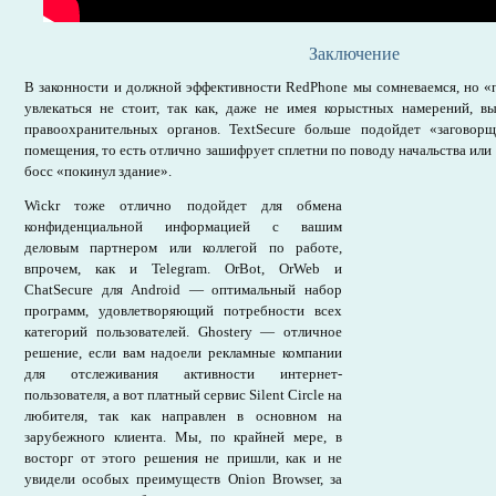
Заключение
В законности и должной эффективности RedPhone мы сомневаемся, но «
увлекаться не стоит, так как, даже не имея корыстных намерений, в
правоохранительных органов. TextSecure больше подойдет «заговор
помещения, то есть отлично зашифрует сплетни по поводу начальства или 
босс «покинул здание».
Wickr тоже отлично подойдет для обмена
конфиденциальной информацией с вашим
деловым партнером или коллегой по работе,
впрочем, как и Telegram. OrBot, OrWeb и
ChatSecure для Android — оптимальный набор
программ, удовлетворяющий потребности всех
категорий пользователей. Ghostery — отличное
решение, если вам надоели рекламные компании
для отслеживания активности интернет-
пользователя, а вот платный сервис Silent Circle на
любителя, так как направлен в основном на
зарубежного клиента. Мы, по крайней мере, в
восторг от этого решения не пришли, как и не
увидели особых преимуществ Onion Browser, за