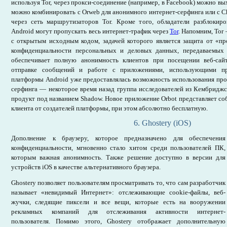
используя Tor, через прокси-соединение (например, в Facebook) можно вы
можно комбинировать с Orweb для анонимного интернет-серфинга или с Ch
через сеть маршрутизаторов Tor. Кроме того, обладатели разблокиро
Android могут пропускать весь интернет-трафик через
Tor
. Напомним, Tor
с открытым исходным кодом, задачей которого является защита от «п
конфиденциальности персональных и деловых данных, передаваемых 
обеспечивает полную анонимность клиентов при посещении веб-сайт
отправке сообщений и работе с приложениями, использующими пр
платформы Android уже предоставлялась возможность использования пр
серфинга — некоторое время назад группа исследователей из Кембриджс
продукт под названием Shadow. Новое приложение Orbot представляет с
клиента от создателей платформы, при этом абсолютно бесплатную.
6. Ghostery (iOS)
Дополнение к браузеру, которое предназначено для обеспечения
конфиденциальности, мгновенно стало хитом среди пользователей ПК,
которым важная анонимность. Также решение доступно в версии для
устройств iOS в качестве альтернативного браузера.
Ghostery позволяет пользователям просматривать то, что сам разработчик
называет «невидимый Интернет»: отслеживающие cookie-файлы, веб-
жучки, следящие пиксели и все вещи, которые есть на вооружении
рекламных компаний для отслеживания активности интернет-
пользователя. Помимо этого, Ghostery отображает дополнительную