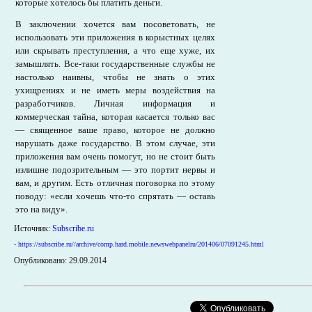
которые хотелось бы платить деньги.
В заключении хочется вам посоветовать, не
использовать эти приложения в корыстных целях
или скрывать преступления, а что еще хуже, их
замышлять. Все-таки государственные службы не
настолько наивны, чтобы не знать о этих
ухищрениях и не иметь меры воздействия на
разработчиков. Личная информация и
коммерческая тайна, которая касается только вас
— священное ваше право, которое не должно
нарушать даже государство. В этом случае, эти
приложения вам очень помогут, но не стоит быть
излишне подозрительным — это портит нервы и
вам, и другим. Есть отличная поговорка по этому
поводу: «если хочешь что-то спрятать — оставь
это на виду».
Источник:
Subscribe.ru
- https://subscribe.ru//archive/comp.hard.mobile.newswebpanelru/201406/07091245.html
Опубликовано: 29.09.2014