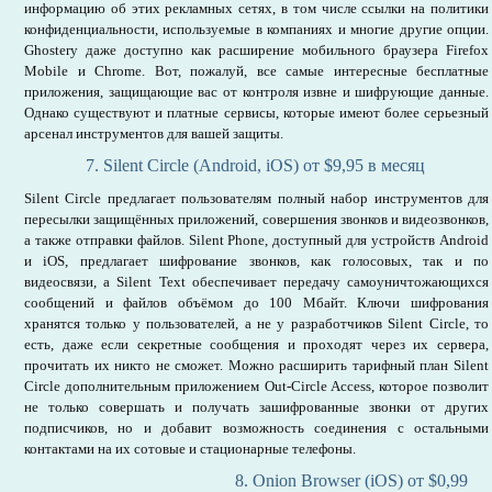
информацию об этих рекламных сетях, в том числе ссылки на политики
конфиденциальности, используемые в компаниях и многие другие опции.
Ghostery даже доступно как расширение мобильного браузера Firefox
Mobile и Chrome. Вот, пожалуй, все самые интересные бесплатные
приложения, защищающие вас от контроля извне и шифрующие данные.
Однако существуют и платные сервисы, которые имеют более серьезный
арсенал инструментов для вашей защиты.
7. Silent Circle (Android, iOS) от $9,95 в месяц
Silent Circle предлагает пользователям полный набор инструментов для
пересылки защищённых приложений, совершения звонков и видеозвонков,
а также отправки файлов. Silent Phone, доступный для устройств Android
и iOS, предлагает шифрование звонков, как голосовых, так и по
видеосвязи, а Silent Text обеспечивает передачу самоуничтожающихся
сообщений и файлов объёмом до 100 Мбайт. Ключи шифрования
хранятся только у пользователей, а не у разработчиков Silent Circle, то
есть, даже если секретные сообщения и проходят через их сервера,
прочитать их никто не сможет. Можно расширить тарифный план Silent
Circle дополнительным приложением Out-Circle Access, которое позволит
не только совершать и получать зашифрованные звонки от других
подписчиков, но и добавит возможность соединения с остальными
контактами на их сотовые и стационарные телефоны.
8. Onion Browser (iOS) от $0,99