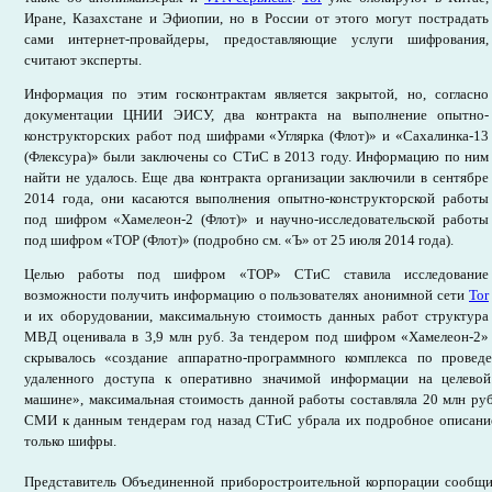
Иране, Казахстане и Эфиопии, но в России от этого могут пострадать
сами интернет-провайдеры, предоставляющие услуги шифрования,
считают эксперты.
Информация по этим госконтрактам является закрытой, но, согласно
документации ЦНИИ ЭИСУ, два контракта на выполнение опытно-
конструкторских работ под шифрами «Углярка (Флот)» и «Сахалинка-13
(Флексура)» были заключены со СТиС в 2013 году. Информацию по ним
найти не удалось. Еще два контракта организации заключили в сентябре
2014 года, они касаются выполнения опытно-конструкторской работы
под шифром «Хамелеон-2 (Флот)» и научно-исследовательской работы
под шифром «ТОР (Флот)» (подробно см. «Ъ» от 25 июля 2014 года).
Целью работы под шифром «ТОР» СТиС ставила исследование
возможности получить информацию о пользователях анонимной сети
Tor
и их оборудовании, максимальную стоимость данных работ структура
МВД оценивала в 3,9 млн руб. За тендером под шифром «Хамелеон-2»
скрывалось «создание аппаратно-программного комплекса по провед
удаленного доступа к оперативно значимой информации на целевой
машине», максимальная стоимость данной работы составляла 20 млн руб
СМИ к данным тендерам год назад СТиС убрала их подробное описание 
только шифры.
Представитель Объединенной приборостроительной корпорации сообщи