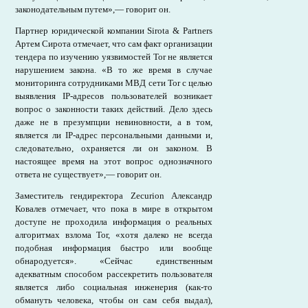
законодательным путем»,— говорит он.
Партнер юридической компании Sirota & Partners
Артем Сирота отмечает, что сам факт организации
тендера по изучению уязвимостей Tor не является
нарушением закона. «В то же время в случае
мониторинга сотрудниками МВД сети Tor с целью
выявления IP-адресов пользователей возникает
вопрос о законности таких действий. Дело здесь
даже не в презумпции невиновности, а в том,
является ли IP-адрес персональными данными и,
следовательно, охраняется ли он законом. В
настоящее время на этот вопрос однозначного
ответа не существует»,— говорит он.
Заместитель гендиректора Zecurion Александр
Ковалев отмечает, что пока в мире в открытом
доступе не проходила информация о реальных
алгоритмах взлома Tor, «хотя далеко не всегда
подобная информация быстро или вообще
обнародуется». «Сейчас единственным
адекватным способом рассекретить пользователя
является либо социальная инженерия (как-то
обмануть человека, чтобы он сам себя выдал),