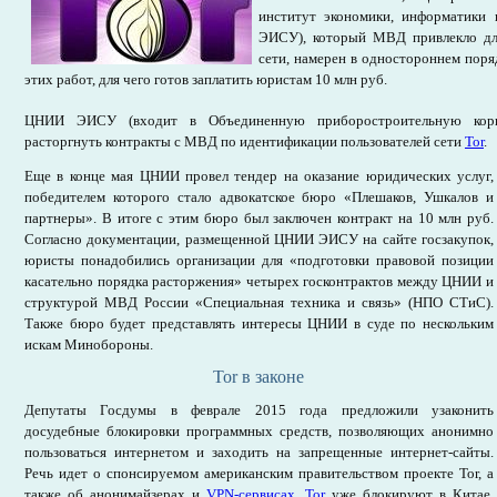
институт экономики, информатики
ЭИСУ), который МВД привлекло дл
сети, намерен в одностороннем поря
этих работ, для чего готов заплатить юристам 10 млн руб.
ЦНИИ ЭИСУ (входит в Объединенную приборостроительную корп
расторгнуть контракты с МВД по идентификации пользователей сети
Tor
.
Еще в конце мая ЦНИИ провел тендер на оказание юридических услуг,
победителем которого стало адвокатское бюро «Плешаков, Ушкалов и
партнеры». В итоге с этим бюро был заключен контракт на 10 млн руб.
Согласно документации, размещенной ЦНИИ ЭИСУ на сайте госзакупок,
юристы понадобились организации для «подготовки правовой позиции
касательно порядка расторжения» четырех госконтрактов между ЦНИИ и
структурой МВД России «Специальная техника и связь» (НПО СТиС).
Также бюро будет представлять интересы ЦНИИ в суде по нескольким
искам Минобороны.
Tor в законе
Депутаты Госдумы в феврале 2015 года предложили узаконить
досудебные блокировки программных средств, позволяющих анонимно
пользоваться интернетом и заходить на запрещенные интернет-сайты.
Речь идет о спонсируемом американским правительством проекте Tor, а
также об анонимайзерах и
VPN-сервисах
.
Tor
уже блокируют в Китае,