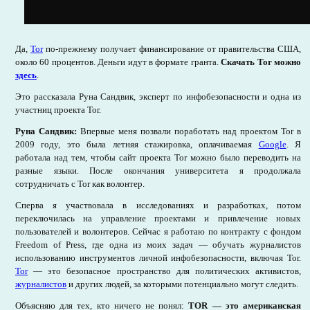
Да,
Tor
по-прежнему получает финансирование от правительства США,
около 60 процентов. Деньги идут в формате гранта.
Скачать Tor можно
здесь
.
Это рассказала Руна Сандвик, эксперт по инфобезопасности и одна из
участниц проекта Tor.
Руна Сандвик:
Впервые меня позвали поработать над проектом Tor в
2009 году, это была летняя стажировка, оплачиваемая
Google
. Я
работала над тем, чтобы сайт проекта Tor можно было переводить на
разные языки. После окончания университета я продолжала
сотрудничать с Tor как волонтер.
Сперва я участвовала в исследованиях и разработках, потом
переключилась на управление проектами и привлечение новых
пользователей и волонтеров. Сейчас я работаю по контракту с фондом
Freedom of Press, где одна из моих задач — обучать журналистов
использованию инструментов личной инфобезопасности, включая Tor.
Tor
— это безопасное пространство для политических активистов,
журналистов
и других людей, за которыми потенциально могут следить.
Объясняю для тех, кто ничего не понял:
TOR — это американская