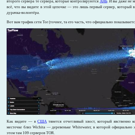
второго сервера те сервера, которые контролируются
АНБ
. И вы даже не 
всё, что вы видите в этой цепочке — это лишь первый сервер, который
дурачка-волонтёра.
Вот вам трафик сети Тоr (точнее, та его часть, что официально показываетс
Как видите — в
США
тянется отчетливый хвост, который явственно к
местечке близ Wichita — деревеньке Whitewater, в которой официально
этом там 109 серверов TOR.