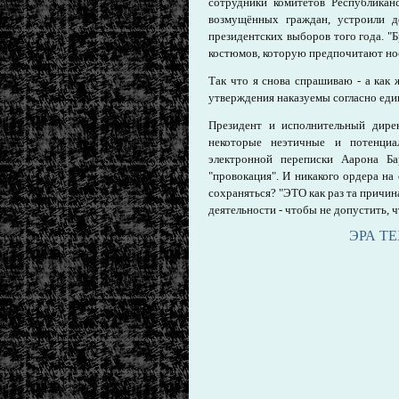
сотрудники комитетов Республика
возмущённых граждан, устроили д
президентских выборов того года. "
костюмов, которую предпочитают нос
Так что я снова спрашиваю - а как ж
утверждения наказуемы согласно еди
Президент и исполнительный директ
некоторые неэтичные и потенциа
электронной переписки Аарона Ба
"провокация". И никакого ордера на
сохраняться? "ЭТО как раз та причин
деятельности - чтобы не допустить, 
ЭРА Т