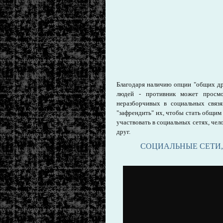
Благодаря наличию опции "общих дру
людей - противник может просм
неразборчивых в социальных связя
"зафрендить" их, чтобы стать общим
участвовать в социальных сетях, чел
друг.
СОЦИАЛЬНЫЕ СЕТИ