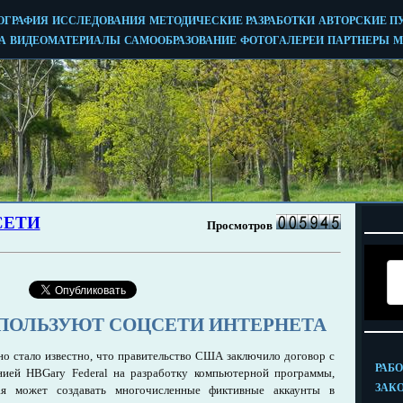
ОЛЬЗУЮТ СОЦСЕТИ ИНТЕРНЕТА
но стало известно, что правительство США заключило договор с
нией HBGary Federal на разработку компьютерной программы,
ая может создавать многочисленные фиктивные аккаунты в