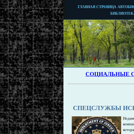
СПЕЦСЛУЖБЫ ИСП
Недав
компа
котор