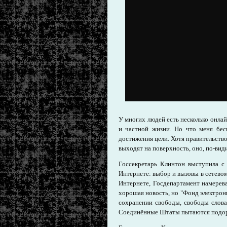
У многих людей есть несколько онлай
и частной жизни. Но что меня бес
достижения цели. Хотя правительство 
выходят на поверхность, оно, по-ви
Госсекретарь Клинтон выступила с
Интернете: выбор и вызовы в сетево
Интернете, Госдепартамент намерева
хорошая новость, но "Фонд электрон
сохранении свободы, свободы слова
Соединённые Штаты пытаются подорв