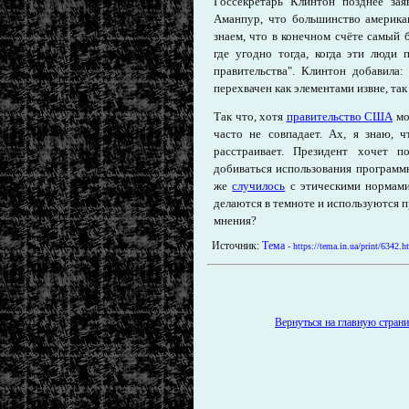
Госсекретарь Клинтон позднее за
Аманпур, что большинство америка
знаем, что в конечном счёте самый
где угодно тогда, когда эти люди
правительства". Клинтон добавила
перехвачен как элементами извне, та
Так что, хотя
правительство США
мож
часто не совпадает. Ах, я знаю, 
расстраивает. Президент хочет п
добиваться использования программн
же
случилось
с этическими нормами
делаются в темноте и используются 
мнения?
Источник:
Тема
- https://tema.in.ua/print/6342.h
Вернуться на главную страниц