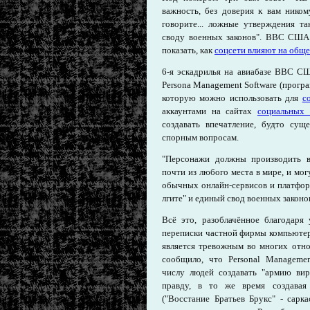
важность, без доверия к вам ником
говорите... ложные утверждения та
своду военных законов". ВВС США 
показать, как
соцсети влияют на общ
6-я эскадрилья на авиабазе ВВС СШ
Persona Management Software (прогр
которую можно использовать для
с
аккаунтами на сайтах
социальных 
создавать впечатление, будто сущ
спорным вопросам.
"Персонажи должны производить в
почти из любого места в мире, и мо
обычных онлайн-сервисов и платформ
лгите" и единый свод военных законо
Всё это, разоблачённое благодаря
переписки частной фирмы компьютер
является тревожным во многих отно
сообщило, что Personal Managemen
числу людей создавать "армию вир
правду, в то же время создавая 
("Восстание Братьев Брукс" - сарк