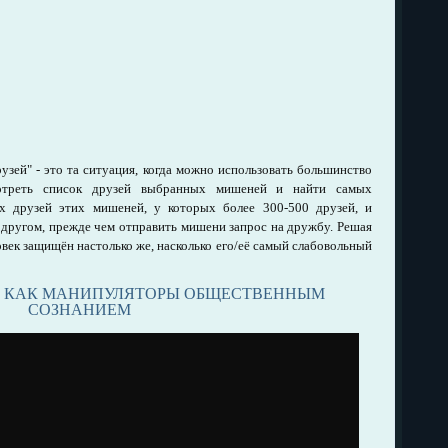
зей" - это та ситуация, когда можно использовать большинство
отреть список друзей выбранных мишеней и найти самых
х друзей этих мишеней, у которых более 300-500 друзей, и
 другом, прежде чем отправить мишени запрос на дружбу. Решая
овек защищён настолько же, насколько его/её самый слабовольный
, КАК МАНИПУЛЯТОРЫ ОБЩЕСТВЕННЫМ
СОЗНАНИЕМ