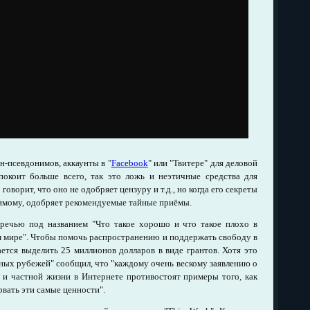
н-псевдонимов, аккаунты в "
Facebook
" или "Твитере" для деловой
покоит больше всего, так это ложь и неэтичные средства для
говорит, что оно не одобряет цензуру и т.д., но когда его секреты
димому, одобряет рекомендуемые тайные приёмы.
 речью под названием "Что такое хорошо и что такое плохо в
м мире". Чтобы помочь распространению и поддержать свободу в
ется выделить 25 миллионов долларов в виде грантов. Хотя это
ных рубежей" сообщил, что "каждому очень вескому заявлению о
 и частной жизни в Интернете противостоят примеры того, как
ать эти самые ценности".