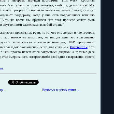
явила в интервью ведущей программы "This Week" Кристиан
нцев "выступают за права человека, свободу, демократию. Мы
 большой прогресс от имени человечества может быть достигнут
 получают поддержку, когда у них есть поддающиеся влиянию
: "В то же время мы признаём, что этот процесс может быть
к и внутренними элементами в любой стране".
ет вести правильные речи, но то, что оно делает, и что говорит,
что это никого не шокирует, но иногда меня это совершенно
олучить возможность отключать интернет, ФБР продолжает
ых закладок в отношении всего, что связано с
Интернетом
. Что
? Они просто исчезают за закрытыми дверями, а грязные дела
против американцев, которые якобы свободны в выражении своего
tml
у ...
Вернуться к началу статьи ...