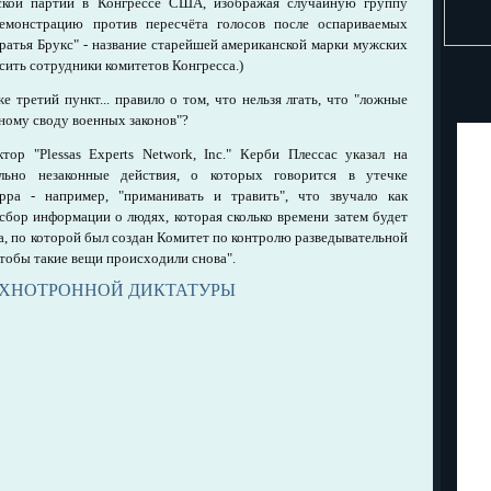
нской партии в Конгрессе США, изображая случайную группу
емонстрацию против пересчёта голосов после оспариваемых
Братья Брукс" - название старейшей американской марки мужских
ить сотрудники комитетов Конгресса.)
е третий пункт... правило о том, что нельзя лгать, что "ложные
ному своду военных законов"?
ор "Plessas Experts Network, Inc." Керби Плессас указал на
льно незаконные действия, о которых говорится в утечке
рра - например, "приманивать и травить", что звучало как
 сбор информации о людях, которая сколько времени затем будет
а, по которой был создан Комитет по контролю разведывательной
чтобы такие вещи происходили снова".
ЕХНОТРОННОЙ ДИКТАТУРЫ