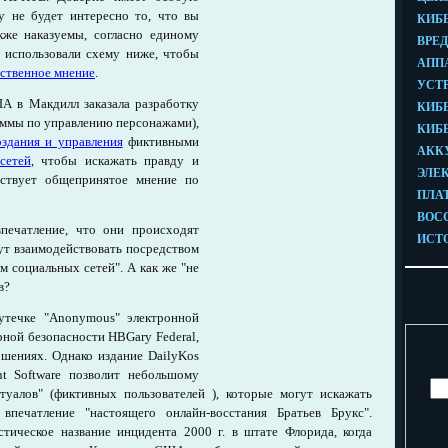
у не будет интересно то, что вы
кже наказуемы, согласно единому
использовали схему ниже, чтобы
ественное мнение
.
А в Макдилл заказала разработку
аммы по управлению персонажами),
оздания и управления
фиктивными
сетей
, чтобы искажать правду и
ествует общепринятое мнение по
печатление, что они происходят
гут взаимодействовать посредством
 социальных сетей". А как же "не
в?
 утечке "Anonymous" электронной
ной безопасности HBGary Federal,
шениях. Однако издание DailyKos
t Software позволит небольшому
туалов" (фиктивных пользователей ), которые могут искажать
впечатление "настоящего онлайн-восстания Братьев Брукс".
астическое название инцидента 2000 г. в штате Флорида, когда