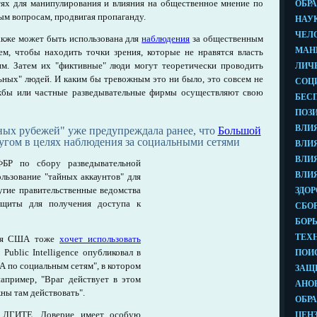
тях для манипулирования и влияния на общественное мнение по
ым вопросам, продвигая пропаганду.
акже может быть использована для
наблюдения
за общественным
ем, чтобы находить точки зрения, которые не нравятся власть
м. Затем их "фиктивные" люди могут теоретически проводить
ьных" людей. И каким бы тревожным это ни было, это совсем не
ужбы или частные разведывательные фирмы осуществляют свою
ых рубежей" уже предупреждала ранее, что
Большой
угом в целях наблюдения за социальными сетями
БР по сбору разведывательной
льзование "тайных аккаунтов" для
угие правительственные ведомства
ащиты для получения доступа к
мия США тоже
хочет использовать
Public Intelligence опубликовал в
по социальным сетям", в котором
апример, "Враг действует в этом
ны там действовать".
 ЛГИТЕ. Доверие имеет особую