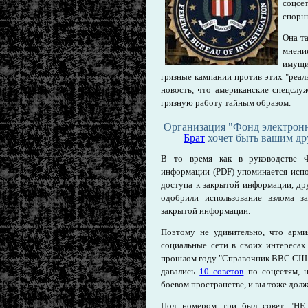
соцсе
спорн
Она т
мнени
имущи
грязные кампании против этих "реал
новость, что американские спецсл
грязную работу тайным образом.
Организация "Фонд электронн
Брат
хочет быть вашим др
В то время как в руководстве Ф
информации (PDF) упоминается испо
доступа к закрытой информации, др
одобрили использование взлома з
закрытой информации.
Поэтому не удивительно, что ар
социальные сети в своих интересах. 
прошлом году "Справочник ВВС США 
давались
10 советов
по соцсетям, н
боевом пространстве, и вы тоже долж
Под номером три был совет "НЕ