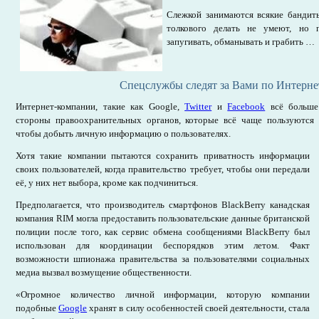
Слежкой занимаются всякие бандит
толкового делать не умеют, но 
запугивать, обманывать и грабить …
Спецслужбы следят за Вами по Интерне
Интернет-компании, такие как Google,
Twitter
и
Facebook
всё больше
стороны правоохранительных органов, которые всё чаще пользуются 
чтобы добыть личную информацию о пользователях.
Хотя такие компании пытаются сохранить приватность информации
своих пользователей, когда правительство требует, чтобы они передали
её, у них нет выбора, кроме как подчиниться.
Предполагается, что производитель смартфонов BlackBerry канадская
компания RIM могла предоставить пользовательские данные британской
полиции после того, как сервис обмена сообщениями BlackBerry был
использован для координации беспорядков этим летом. Факт
возможности шпионажа правительства за пользователями социальных
медиа вызвал возмущение общественности.
«Огромное количество личной информации, которую компании
подобные
Google
хранят в силу особенностей своей деятельности, стала