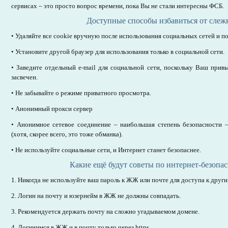
сервисах – это просто вопрос времени, пока Вы не стали интересны ФСБ.
Доступные способы избавиться от слеж
•
Удаляйте все cookie вручную после использования социальных сетей и п
•
Установите другой браузер для использования только в социальной сети.
•
Заведите отдельный e-mail для социальной сети, поскольку Ваш прив
засвечен.
•
Не забывайте о режиме приватного просмотра.
•
Анонимный прокси сервер
•
Анонимное сетевое соединение – наибольшая степень безопасности
(хотя, скорее всего, это тоже обманка).
•
Не используйте социальные сети, и Интернет станет безопаснее.
Какие ещё будут советы по интернет-безопа
1. Никогда не используйте ваш пароль к ЖЖ или почте для доступа к други
2. Логин на почту и юзернейм в ЖЖ не должны совпадать.
3. Рекомендуется держать почту на сложно угадываемом домене.
4. Логинимся в ЖЖ и в почту только через https.