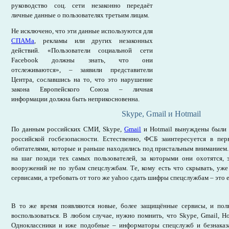
руководство соц. сети незаконно передаёт
личные данные о пользователях третьим лицам.
Не исключено, что эти данные используются для
СПАМа
, рекламы или других незаконных
действий. «Пользователи социальной сети
Facebook должны знать, что они
отслеживаются», – заявили представители
Центра, сославшись на то, что это нарушение
закона Европейского Союза – личная
информации должна быть неприкосновенна.
Skype, Gmail и Hotmail
По данным российских СМИ, Skype,
Gmail
и Hotmail вынуждены были 
российской госбезопасности. Естественно, ФСБ заинтересуется в пе
обитателями, которые и раньше находились под пристальным вниманием. 
на шаг позади тех самых пользователей, за которыми они охотятся,
вооружений не по зубам спецслужбам. Те, кому есть что скрывать, уж
сервисами, а требовать от того же yahoo сдать шифры спецслужбам – это е
В то же время появляются новые, более защищённые сервисы, и пол
воспользоваться. В любом случае, нужно помнить, что Skype, Gmail, Hot
Одноклассники и иже подобные – информаторы спецслужб и безнаказ