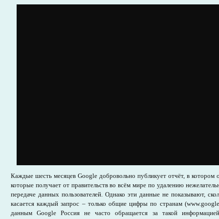
Каждые шесть месяцев Google добровольно публикует отчёт, в котором о
которые получает от правительств во всём мире по удалению нежелательн
передаче данных пользователей. Однако эти данные не показывают, ско
касается каждый запрос – только общие цифры по странам (www.google.c
данным Google Россия не часто обращается за такой информацие