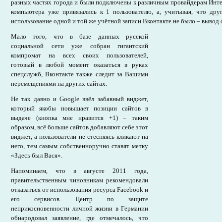
разных частях города и были подключены к различным провайдерам Интер
компьютера уже привязались к 1 пользователю, а, учитывая, что дру
использование одной и той же учётной записи Вконтакте не было – вывод 
Мало того, что в базе данных русской
социальной сети уже собран гигантский
компромат на всех своих пользователей,
готовый в любой момент оказаться в руках
спецслужб, Вконтакте также следит за Вашими
перемещениями на других сайтах.
Не так давно и Google ввёл забавный виджет,
который якобы повышает позиции сайтов в
выдаче (кнопка мне нравится +1) – таким
образом, всё больше сайтов добавляют себе этот
виджет, а пользователи не стесняясь кликают на
него, тем самым собственноручно ставят метку
«Здесь был Вася».
Напоминаем, что в августе 2011 года,
правительственным чиновникам рекомендовали
отказаться от использования ресурса Facebook и
его сервисов. Центр по защите
неприкосновенности личной жизни в Германии
обнародовал заявление, где отмечалось, что