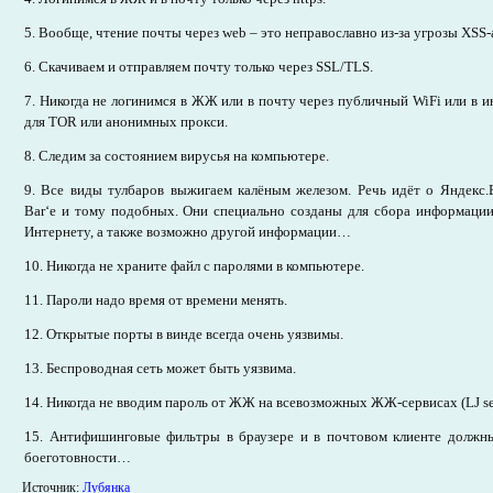
5. Вообще, чтение почты через web – это неправославно из-за угрозы XSS-
6. Скачиваем и отправляем почту только через SSL/TLS.
7. Никогда не логинимся в ЖЖ или в почту через публичный WiFi или в и
для TOR или анонимных прокси.
8. Следим за состоянием вирусья на компьютере.
9. Все виды тулбаров выжигаем калёным железом. Речь идёт о Яндекс.Б
Bar‘е и тому подобных. Они специально созданы для сбора информаци
Интернету, а также возможно другой информации…
10. Никогда не храните файл с паролями в компьютере.
11. Пароли надо время от времени менять.
12. Открытые порты в винде всегда очень уязвимы.
13. Беспроводная сеть может быть уязвима.
14. Никогда не вводим пароль от ЖЖ на всевозможных ЖЖ-сервисах (LJ ser
15. Антифишинговые фильтры в браузере и в почтовом клиенте должн
боеготовности…
Источник:
Лубянка