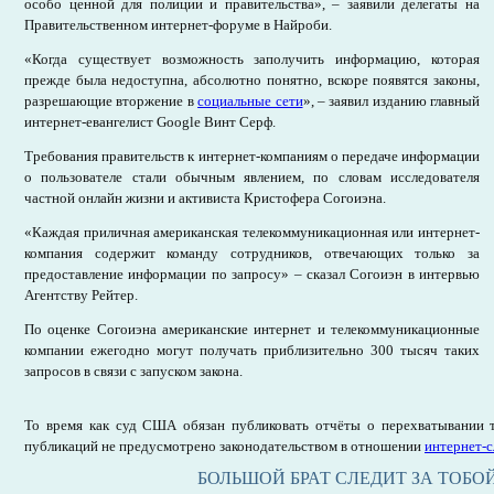
особо ценной для полиции и правительства», – заявили делегаты на
Правительственном интернет-форуме в Найроби.
«Когда существует возможность заполучить информацию, которая
прежде была недоступна, абсолютно понятно, вскоре появятся законы,
разрешающие вторжение в
социальные сети
», – заявил изданию главный
интернет-евангелист Google Винт Серф.
Требования правительств к интернет-компаниям о передаче информации
о пользователе стали обычным явлением, по словам исследователя
частной онлайн жизни и активиста Кристофера Согоиэна.
«Каждая приличная американская телекоммуникационная или интернет-
компания содержит команду сотрудников, отвечающих только за
предоставление информации по запросу» – сказал Согоиэн в интервью
Агентству Рейтер.
По оценке Согоиэна американские интернет и телекоммуникационные
компании ежегодно могут получать приблизительно 300 тысяч таких
запросов в связи с запуском закона.
То время как суд США обязан публиковать отчёты о перехватывании 
публикаций не предусмотрено законодательством в отношении
интернет-
БОЛЬШОЙ БРАТ СЛЕДИТ ЗА ТОБО