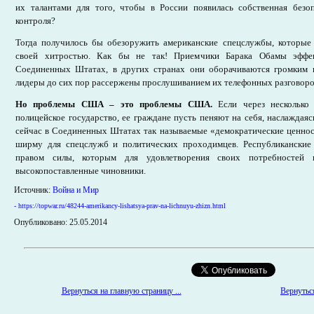
их талантами для того, чтобы в России появилась собственная безоп
контроля?
Тогда получилось бы обезоружить американские спецслужбы, которые
своей хитростью. Как бы не так! Приемчики Барака Обамы эффек
Соединенных Штатах, в других странах они оборачиваются громким 
лидеры до сих пор рассержены прослушиванием их телефонных разговоро
Но проблемы США – это проблемы США.
Если через несколько 
полицейское государство, ее граждане пусть пеняют на себя, наслаждая
сейчас в Соединенных Штатах так называемые «демократические ценно
ширму для спецслужб и политических проходимцев. Республиканские
правом силы, которым для удовлетворения своих потребностей 
высокопоставленные чиновники.
Источник:
Война и Мир
- https://topwar.ru/48244-amerikancy-lishatsya-prav-na-lichnuyu-zhizn.html
Опубликовано: 25.05.2014
Вернуться на главную страницу ...
Вернуться