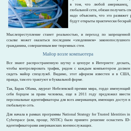
в том, что любой американец,
глобальной сети, обязан получить с
надо объяснять, что это развяжет 
будут открыты практически бескрай
Мыслепреступление станет реальностью, и переход по запрещенной
ссылке может оказаться последним «злодеянием» законопослушного
гражданина, совершенным вне тюремных стен.
Майор возле компьютера
Все знают распространенную шутку о цензуре в Интернете: дескать,
чтобы контролировать трафик, рядом с каждым компьютером должен
сидеть майор спецслужб. Видимо, этот афоризм известен и в США,
правда, там его трактуют в буквальной форме.
Так, Барак Обама, лауреат Нобелевской премии мира, гордо именующий
себя борцом за права человека, еще в 2011 году предложил ввести
персональные идентификаторы для всех американцев, имеющих доступ в
глобальную сеть.
Для начала в рамках программы National Strategy for Trusted Identities in
Cyberspace (или, проще, NSTIC) было принято решение оснастить ID-
идентификаторами американских военнослужащих.