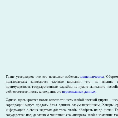
Грант утверждает, что это позволяет избежать
мошенничества
. Сборо
пользователях занимаются частные компании, что, по мнению сп
преимуществом: государственным службам не нужно выполнять несвойс
себя ответственность за сохранность
персональных данных
.
Однако здесь кроется новая опасность: цель любой частной фирмы – изв
корпорации могут продать базы данных злоумышленникам. Хакеры с
информацию о своих жертвах для того, чтобы обобрать их до нитки. Та
государства: под давлением чиновничьего аппарата, любая компания мо