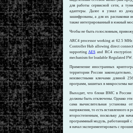
для работы сервисной сети, а тун
адаптеры. Далее я узнал из до
зашифрованы, а для их распаковки 
также интегрированный в южный мост
Чтобы не быть голословным, привож
ARC4 processor working at 62.5 MHz 
Controller Hub allowing direct connect
supporting
AES
and RC4 encryption a
mechanism for loadable Regulated FW.
Применение иностранных криптогра
территории России законодательно,
неизвестными ключами длиной 256
программ, зашитых в микросхемы мат
Выходит, что блоки ВМС в России н
должны быть отключены. Однако эти б
сама вычислительная установка 
напряжения, то есть вставленного в р
второстепенным, поскольку для нач
программный модуль, работающий с 
я начал экспериментировать с проши