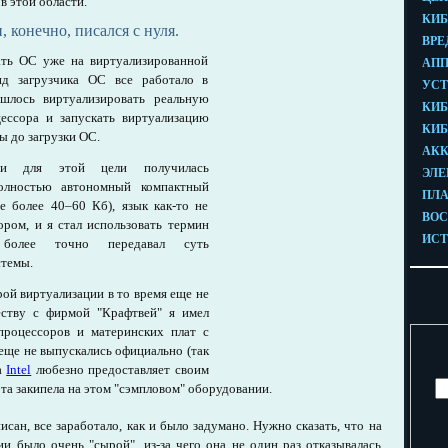
в этой области.
, конечно, писался с нуля.
ать ОС уже на виртуализированной
нд загрузчика ОС все работало в
ишлось виртуализировать реальную
ессора и запускать виртуализацию
ы до загрузки ОС.
ции для этой цели получилась
полностью автономный компактный
е более 40–60 Кб), язык как-то не
ором, и я стал использовать термин
н более точно передавал суть
стемы.
ой виртуализации в то время еще не
еству с фирмой "Крафтвей" я имел
процессоров и материнских плат с
еще не выпускались официально (так
а
Intel
любезно предоставляет своим
та закипела на этом "сэмпловом" оборудовании.
сан, все заработало, как и было задумано. Нужно сказать, что на
и было очень "сырой", из-за чего она не один раз отказывалась