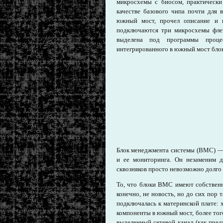
микросхемы с биосом, практически
качестве базового чипа почти для 
южный мост, прочел описание и 
подключаются три микросхемы флеш
выделена под программы процес
интегрированного в южный мост бло
Блок менеджмента системы (ВМС) — 
и ее мониторинга. Он незаменим д
сквозняков просто невозможно долго
То, что блоки ВМС имеют собственн
конечно, не новость, но до сих пор 
подключалась к материнской плате: 
компоненты в южный мост, более того
выделенный сетевой канал (как пр