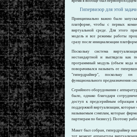
время я вообще был первопроходцем 
Гипервизор для этой задачи
Принципиально важно было запуск
платформе, чтобы с первых кома
виртуальной среде. Для этого пр
модель и все режимы работы проц
сразу после инициализации платформ
Поскольку система виртуализа
нестандартной и выглядела как 
программный модуль (объем кода н
поворачивался называть ее гипервиз
"гипердрайвер", поскольку о
функционального предназначения си
Серийного оборудования с аппаратур
было, однако благодаря сотруднич
доступ к предсерийным образцам 
поддержкой виртуализации, которые 
называемым сэмплам, которые фирм
партнерам по бизнесу). Поэтому рабо
Макет был собран, гипердрайвер напи
тот момент аппаратура виртуализаци