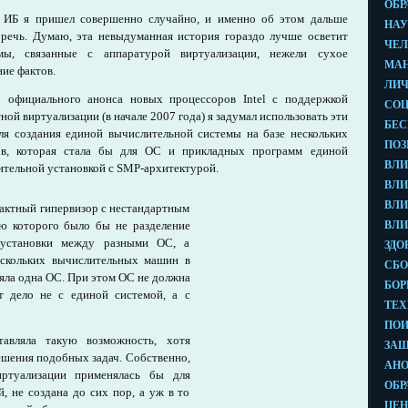
 ИБ я пришел совершенно случайно, и именно об этом дальше
 речь. Думаю, эта невыдуманная история гораздо лучше осветит
мы, связанные с аппаратурой виртуализации, нежели сухое
ие фактов.
 официального анонса новых процессоров Intel с поддержкой
ной виртуализации (в начале 2007 года) я задумал использовать эти
ля создания единой вычислительной системы на базе нескольких
ов, которая стала бы для ОС и прикладных программ единой
тельной установкой с SMP-архитектурой.
пактный гипервизор с нестандартным
ью которого было бы не разделение
 установки между разными ОС, а
ескольких вычислительных машин в
яла одна ОС. При этом ОС не должна
т дело не с единой системой, а с
тавляла такую возможность, хотя
решения подобных задач. Собственно,
иртуализации применялась бы для
, не создана до сих пор, а уж в то