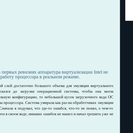
 первых ревизиях аппаратура виртуализации Intel не
работу процессора в реальном режиме.
ый слой достаточно большого объема для эмуляции виртуального
ускался до загрузки операционной системы, чтобы она могла
льную конфигурацию, то небольшой кусок загрузочного кода ОС
ы процессора. Система умирала как раз на обработчиках эмуляции
Сначала я подумал, что где-то ошибся, что-то не понял, о чем-то
ита в своем коде, никаких ошибок не нашел и начал грешить уже не