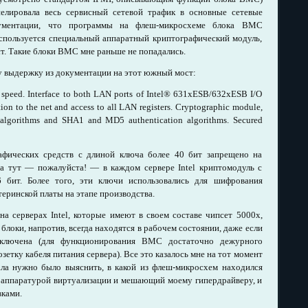
нелировала весь сервисный сетевой трафик в основные сетевые
кументации, что программы на флеш-микросхеме блока ВМС
используется специальный аппаратный криптографический модуль,
. Такие блоки ВМС мне раньше не попадались.
у выдержку из документации на этот южный мост:
speed. Interface to both LAN ports of Intel® 631xESB/632xESB I/O
ion to the net and access to all LAN registers. Cryptographic module,
lgorithms and SHA1 and MD5 authentication algorithms. Secured
фических средств с длиной ключа более 40 бит запрещено на
 а тут — пожалуйста! — в каждом сервере Intel криптомодуль с
 бит. Более того, эти ключи использовались для шифрования
еринской платы на этапе производства.
а серверах Intel, которые имеют в своем составе чипсет 5000х,
локи, напротив, всегда находятся в рабочем состоянии, даже если
отключена (для функционирования ВМС достаточно дежурного
озетку кабеля питания сервера). Все это казалось мне на тот момент
ала нужно было выяснить, в какой из флеш-микросхем находился
аппаратурой виртуализации и мешающий моему гипердрайверу, и
вками.