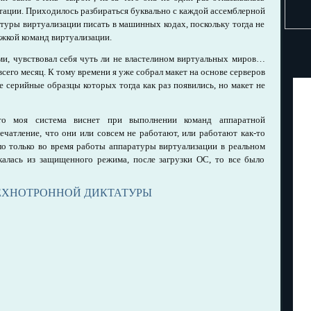
нтации. Приходилось разбираться буквально с каждой ассемблерной
атуры виртуализации писать в машинных кодах, поскольку тогда не
жкой команд виртуализации.
ми, чувствовал себя чуть ли не властелином виртуальных миров…
всего месяц. К тому времени я уже собрал макет на основе серверов
е серийные образцы которых тогда как раз появились, но макет не
то моя система виснет при выполнении команд аппаратной
печатление, что они или совсем не работают, или работают как-то
ло только во время работы аппаратуры виртуализации в реальном
калась из защищенного режима, после загрузки ОС, то все было
ТЕХНОТРОННОЙ ДИКТАТУРЫ