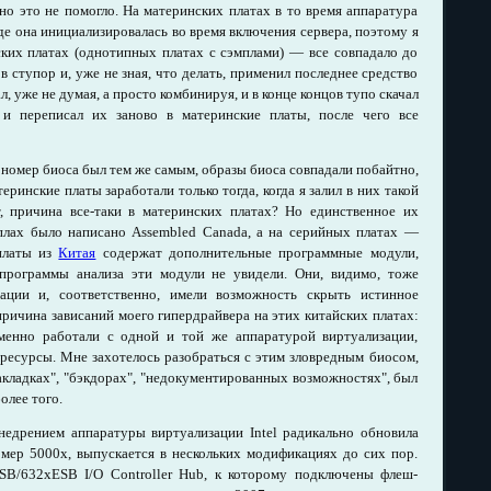
о это не помогло. На материнских платах в то время аппаратура
где она инициализировалась во время включения сервера, поэтому я
ских платах (однотипных платах с сэмплами) — все совпадало до
 в ступор и, уже не зная, что делать, применил последнее средство
л, уже не думая, а просто комбинируя, и в конце концов тупо скачал
 и переписал их заново в материнские платы, после чего все
 номер биоса был тем же самым, образы биоса совпадали побайтно,
еринские платы заработали только тогда, когда я залил в них такой
ит, причина все-таки в материнских платах? Но единственное их
плах было написано Assembled Canada, а на серийных платах —
 платы из
Китая
содержат дополнительные программные модули,
программы анализа эти модули не увидели. Они, видимо, тоже
ации и, соответственно, имели возможность скрыть истинное
причина зависаний моего гипердрайвера на этих китайских платах:
енно работали с одной и той же аппаратурой виртуализации,
и ресурсы. Мне захотелось разобраться с этим зловредным биосом,
закладках", "бэкдорах", "недокументированных возможностях", был
олее того.
внедрением аппаратуры виртуализации Intel радикально обновила
омер 5000х, выпускается в нескольких модификациях до сих пор.
B/632xESB I/O Controller Hub, к которому подключены флеш-