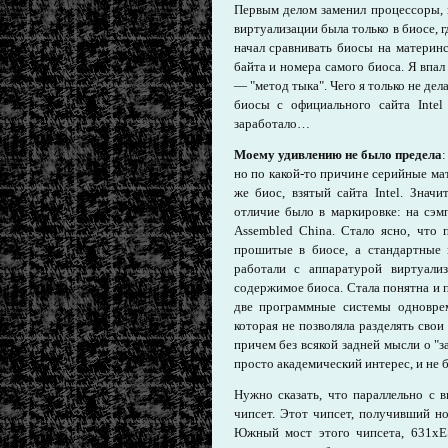
Первым делом заменил процессоры, н
виртуализации была только в биосе, 
начал сравнивать биосы на материн
байта и номера самого биоса. Я впал
— "метод тыка". Чего я только не дела
биосы с официального сайта Intel
заработало…
Моему удивлению не было предела
:
но по какой-то причине серийные мат
же биос, взятый сайта Intel. Знач
отличие было в маркировке: на сэм
Assembled China. Стало ясно, что
прошитые в биосе, а стандартные 
работали с аппаратурой виртуализ
содержимое биоса. Стала понятна и 
две программные системы одноврем
которая не позволяла разделять сво
причем без всякой задней мысли о "
просто академический интерес, и не б
Нужно сказать, что параллельно с 
чипсет. Этот чипсет, получивший н
Южный мост этого чипсета, 631xES