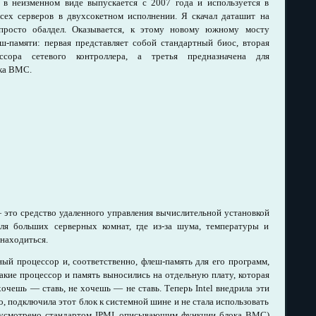
 в неизменном виде выпускается с 2007 года и используется в
всех серверов в двухсокетном исполнении. Я скачал даташит на
просто обалдел. Оказывается, к этому новому южному мосту
-памяти: первая представляет собой стандартный биос, вторая
сора сетевого контроллера, а третья предназначена для
ка ВМС.
это средство удаленного управления вычислительной установкой
ля больших серверных комнат, где из-за шума, температуры и
 находиться.
ый процессор и, соответственно, флеш-память для его программ,
такие процессор и память выносились на отдельную плату, которая
хочешь — ставь, не хочешь — не ставь. Теперь Intel внедрила эти
, подключила этот блок к системной шине и не стала использовать
едусмотрено стандартом IPMI, описывающим функции блока ВМС)