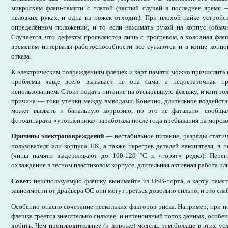
микросхем флеш-памяти с платой (частый случай в последнее время 
неловких руках, и одна из ножек отходит). При плохой пайке устройс
определённом положении, и то если нажимать рукой на корпус (обыч
Случается, что дефекты проявляются лишь с прогревом, а холодная фле
временем интервалы работоспособности всё сужаются и в конце концо
отказа.
К электрическим повреждениям флешек и карт памяти можно причислить
проблемы чаще всего вызывает не она сама, а недостаточная пр
использованием. Стоит подать питание на отсыревшую флешку, и контролл
причина — токи утечки между выводами. Конечно, длительное воздейств
может вызвать и банальную коррозию, но это не фатально: сообщал
фотоаппарата-«утопленника» заработала после года пребывания на морско
Причины электроповреждений
— нестабильное питание, разряды статиче
пользователя или корпуса ПК, а также перегрев деталей накопителя, в 
(чипы памяти выдерживают до 100-120 °C и «горят» редко). Перег
охлаждение в тесном пластиковом корпусе, длительная активная работа ил
Совет:
неиспользуемую флешку вынимайте из USB-порта, а карту памят
зависимости от драйвера ОС они могут греться довольно сильно, и это сл
Особенно опасно сочетание нескольких факторов риска. Например, при
флешка греется значительно сильнее, и интенсивный поток данных, особенн
добить. Чем производительнее (и дороже) модель, тем больше в этих усл