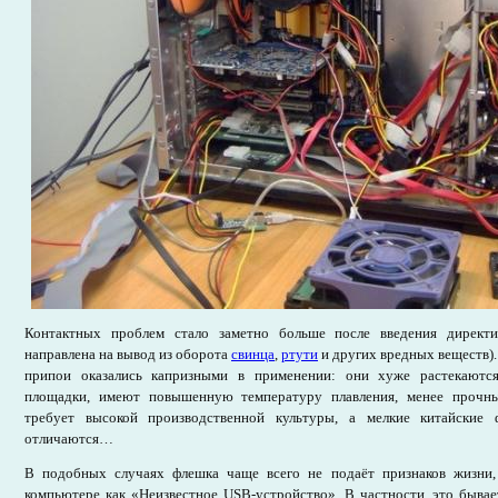
Контактных проблем стало заметно больше после введения директ
направлена на вывод из оборота
свинца
,
ртути
и других вредных веществ)
припои оказались капризными в применении: они хуже растекаютс
площадки, имеют повышенную температуру плавления, менее прочны
требует высокой производственной культуры, а мелкие китайские
отличаются…
В подобных случаях флешка чаще всего не подаёт признаков жизни,
компьютере как «Неизвестное USB-устройство». В частности, это быва