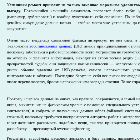
Успешный ремонт приносит не только законное моральное удовлетво
выгоду.
Появившийся «лишний» накопитель позволяет более гибко 
(например, дублировать) и вообще чувствовать себя спокойнее. По на
девайсы живут даже дольше новых — слабые места уже устранены, да и
аккуратнее.
Очень часто владельца сломанной флешки интересует не она сама, а 
Технологии
восстановления данных
(DR) имеют принципиальные отличия
поскольку заботиться о работоспособности всего устройства не требуетс
на которых и хранится информация, выходят из строя весьма редко (1
превратностей судьбы они защищены как механически — корпусом и 
(чипы обычно удалены от USB-разъёма, самого напряженного узла
контроллером и обвязкой. Последние берут на себя все риски взаимодей
числе переполюсовку, броски напряжения или разряды статики. То же спра
Поэтому «сырые» данные на чипах, как правило, сохраняются, и самый н
чипы, вычитать их на физическом уровне с помощью специального устр
считывателя) и собрать из полученных дампов образ файловой систем
сложный, поскольку требуется воспроизвести алгоритм работы контролле
горят желанием раскрывать подобные вещи, так что приходится пров
разработку — пресловутый reverse engineering.
Результаты трудоёмких раскопок попадают в базу данных, называемую