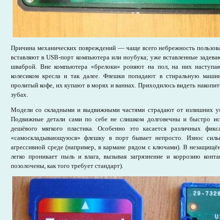
Причина механических повреждений — чаще всего небрежность пользова
вставляют в USB-порт компьютера или ноубука; уже вставленные задеваю
шваброй. Вне компьютера «брелоки» роняют на пол, на них наступаю
колесиком кресла и так далее. Флешки попадают в стиральную маши
пролитый кофе, их купают в морях и ваннах. Приходилось видеть накопит
зубах.
Модели со складными и выдвижными частями страдают от излишних у
Подвижные детали сами по себе не слишком долговечны и быстро ис
дешёвого мягкого пластика. Особенно это касается различных фик
«самоскладывающуюся» флешку в порт бывает непросто. Износ сильн
агрессивной среде (например, в кармане рядом с ключами). В незащищ
легко проникает пыль и влага, вызывая загрязнение и коррозию конта
позолочены, как того требует стандарт).