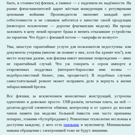
быть, и стоимости) флешек, а главное — с падением их надёжности. На
рынке флеш-накопителей царит жёсткая конкуренция с регулярными
ценовыми войнами. Производители экономят каждый цент
себестоимости и не слишком заботятся о качестве своей продукции
(некоторое исключение — дорогие флагманские модели). Им проще
заложить в цену некий процент брака и менять отказавшие устройства
по гарантии. Что будет с флешкой потом — «шерифа не волнует».
Увы, зачастую гарантийные услуги для пользователя недоступны: или
документы утеряны (многие ли помнят о них, хотя бы хранят чек?), или
место покупки далеко, или флешка имеет внешние повреждения — явно
не гарантийный случай. Что уж говорить о сером импорте и
откровенных подделках (интернет-барахолки ими полны —
недобросовестный бизнес, увы, процветает). В подобных случаях
самостоятельный ремонт может исправить дело и вернуть к жизни
забарахливший брелок.
Все флешки, за исключением монолитных конструкций, устроены
однотипно и довольно просто: USB-разъём, печатная плата, на ней —
десяток-другой элементов обвязки, контроллер и от одного до восьми
чипов памяти (на моделях большой ёмкости они часто припаяны
попарно, этакими «бутербродами»). Ремонтные технологии несложны и
доступны каждому, у кого есть
паяльник
и мультиметр. Минимальные
навыки обращения с электроникой тоже не будут лишними.