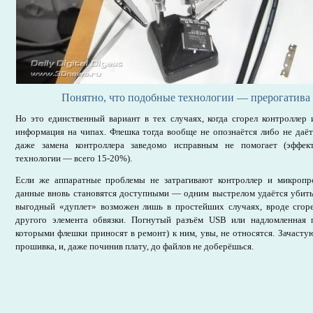
Понятно, что подобные технологии — прерогатива
Но это единственный вариант в тех случаях, когда сгорел контроллер
информация на чипах. Флешка тогда вообще не опознаётся либо не даё
даже замена контроллера заведомо исправным не помогает (эффек
технологии — всего 15-20%).
Если же аппаратные проблемы не затрагивают контроллер и микропр
данные вновь становятся доступными — одним выстрелом удаётся убить 
выгодный «дуплет» возможен лишь в простейших случаях, вроде сгор
другого элемента обвязки. Погнутый разъём USB или надломленная 
которыми флешки приносят в ремонт) к ним, увы, не относятся. Зачастую
прошивка, и, даже починив плату, до файлов не доберёшься.