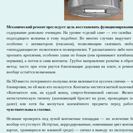
Механический ремонт преследует цель восстановить функционировани
содержание довольно очевидно. На уровне «сделай сам» — это склейка 
подходящего колпачка и тому подобное. Во многих случаях выручает 
особенно с активатором (гексаном), позволяющим склеивать люб
«неподдающиеся» полиэтилен и полипропилен. У расшатанного либо пог
пропаять крепления, особенно ушки по бокам (они принимают изгибаю
первыми), а потом и сами контакты. Грубое выправление разъёма в об
метод: часто при этом рвутся близлежащие дорожки на плате, и ремон
вообще остаётся возможным.
На SD вместо потерянного ползунка легко вклеивается кусочек спички — 
блокировки, но ей мало кто пользуется. Контакты чистятся ватной палочк
«Контактол» или, на худой конец, спирто-бензиновой смесью. Жела
антистатическую гигиену (заземляющий браслет на руке, проводящее п
далее) или хотя бы коснуться заземлённого предмета перед раб
чувствительны к статике.
Нелишне проверить под лупой контактные площадки — их золочение б
вообще отсутствует. Истёртые, корродированные, изменившие цвет контак
картах, хранящихся во влажной среде) — сигнал к выводу из эксплуатац