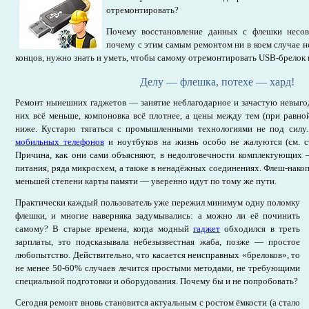
отремонтировать?
Почему восстановление данных с флешки несо
почему с этим самым ремонтом ни в коем случае не
концов, нужно знать и уметь, чтобы самому отремонтировать USB-брелок 
Делу — флешка, потехе — хард!
Ремонт нынешних гаджетов — занятие неблагодарное и зачастую невыго
них всё меньше, компоновка всё плотнее, а цены между тем (при равн
ниже. Кустарю тягаться с промышленными технологиями не под силу
мобильных телефонов
и ноутбуков на жизнь особо не жалуются (см. с
Причина, как они сами объясняют, в недолговечности комплектующих —
питания, ряда микросхем, а также в ненадёжных соединениях. Флеш-нако
меньшей степени карты памяти — уверенно идут по тому же пути.
Практически каждый пользователь уже пережил минимум одну поломку
флешки, и многие наверняка задумывались: а можно ли её починить
самому? В старые времена, когда модный
гаджет
обходился в треть
зарплаты, это подсказывала небезызвестная жаба, позже — простое
любопытство. Действительно, что касается неисправных «брелоков», то
не менее 50-60% случаев лечится простыми методами, не требующими
специальной подготовки и оборудования. Почему бы и не попробовать?
Сегодня ремонт вновь становится актуальным с ростом ёмкости (а стало