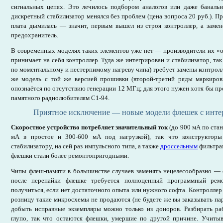
сигнальных цепях. Это лечилось подбором аналогов или даже банал
дискретный стабилизатор менялся без проблем (цена вопроса 20 руб.). П
плата дымилась — значит, первым вышел из строя контроллер, а замен
предохранитель.
В современных моделях таких элементов уже нет — производители их «
принимает на себя контроллер. Туда же интегрирован и стабилизатор, так
по моментальному и нестерпимому нагреву чипа) требует замены контролл
же модель с той же версией прошивки (второй-третий ряды маркиров
опознаётся по отсутствию генерации 12 МГц; для этого нужен хотя бы пр
памятного радиолюбителям C1-94.
Приятное исключение — новые модели флешек с инте
Скоростное устройство потребляет значительный ток
(до 900 мА по стан
мА в простое и 300-600 мА под нагрузкой), так что конструкторы
стабилизатору, на сей раз импульсного типа, а также
дроссельным
фильтрам
флешки стали более ремонтопригодными.
Чипы флеш-памяти в большинстве случаев заменять нецелесообразно — 
после перепайки флешке требуется полноценный программный рем
получиться, если нет достаточного опыта или нужного софта. Контроллер
розницу такие микросхемы не продаются (не будете же вы заказывать пар
добыть исправные экземпляры можно только из доноров. Разбирать ра
глупо, так что остаются флешки, умершие по другой причине. Учиты