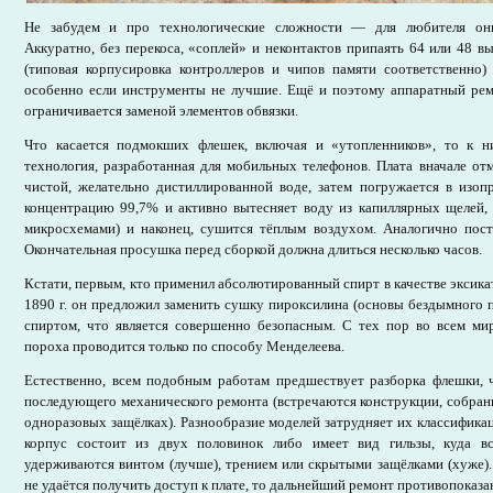
Не забудем и про технологические сложности — для любителя он
Аккуратно, без перекоса, «соплей» и неконтактов припаять 64 или 48 вы
(типовая корпусировка контроллеров и чипов памяти соответственно)
особенно если инструменты не лучшие. Ещё и поэтому аппаратный рем
ограничивается заменой элементов обвязки.
Что касается подмокших флешек, включая и «утопленников», то к н
технология, разработанная для мобильных телефонов. Плата вначале отм
чистой, желательно дистиллированной воде, затем погружается в изоп
концентрацию 99,7% и активно вытесняет воду из капиллярных щелей,
микросхемами) и наконец, сушится тёплым воздухом. Аналогично пост
Окончательная просушка перед сборкой должна длиться несколько часов.
Кстати, первым, кто применил абсолютированный спирт в качестве эксика
1890 г. он предложил заменить сушку пироксилина (основы бездымного 
спиртом, что является совершенно безопасным. С тех пор во всем мир
пороха проводится только по способу Менделеева.
Естественно, всем подобным работам предшествует разборка флешки, ч
последующего механического ремонта (встречаются конструкции, собран
одноразовых защёлках). Разнообразие моделей затрудняет их классифика
корпус состоит из двух половинок либо имеет вид гильзы, куда вс
удерживаются винтом (лучше), трением или скрытыми защёлками (хуже). 
не удаётся получить доступ к плате, то дальнейший ремонт противопоказа