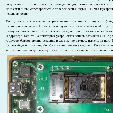
воздействии — в ней рвутся токопроводящие дорожки и нарушается конт
Да и сами чипы могут треснуть с потерей всей «инфы». Так что к устран
неисправности.
Так, у карт SD встречается расслоение половинок корпуса и (чаще
блокирующего запись. В последнем случае карта становится read-only, ни
(ползунок сам не является переключателем, он просто механически размы
кардридере, так что на некоторых устройствах запись возможна). SD с 
корпусом бывает трудно вставить в слот и, что важнее, извлечь из него
плоскогубцы и тому подобное) ситуацию только ухудшает. Также есть ве
карты рано или поздно выпадет из корпуса — это с большой вероятностью