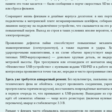
памяти это тоже касается — были сообщения о порче скоростных SD во
или сброса фильмов.
Сокращают жизнь флешкам и дешёвые корпуса десктопов: в них порт
подключены к материнской плате неэкранированным шлейфом, собираю
лишнюю нагрузку на подключённое устройство, что сказывается на его р
повышенный нагрев. Выход из строя в таких условиях вполне вероятен, 
электропроводке.
Проявлению дефектов пайки способствуют повышенные механиче
знакопеременные (согнул-разогнул), а также падения и удары. 
ударопрочными накопителями, в их схеме обычно присутствует квар
типовых SMD-корпусировках) — довольно хрупкая деталь, не выде
метровой высоты. При треснувшем или отошедшем от контактов квар
«Неизвестное USB-устройство» с нулевыми кодами VID/PID и к работе н
контроллера проявляются точно так же; нередки и чисто программные глюк
Здесь уже требуется аппаратный ремонт.
Без мультиметра, паяльника на
технического фена не обойтись: следует прозвонить соединения, укре
прогрев платы горячим воздухом), восстановить повреждённые контакты
в первую очередь те, что примыкают к USB-разъему. Вышедшие из стро
идёт об элементах обвязки — чаще всего резисторах (включая нулевы
перемычек), кварце и стабилизаторе 3.3 В.
Раньше у флешек часто обрывались предохранители по питанию и ин