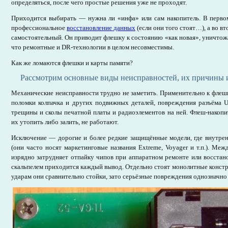
определяться, после чего простые решения уже не проходят.
Приходится выбирать — нужна ли «инфа» или сам накопитель. В первом
профессиональное
восстановление данных
(если они того стоят…), а во в
самостоятельный. Он приводит флешку к состоянию «как новая», уничтожа
что ремонтные и DR-технологии в целом несовместимы.
Как же ломаются флешки и карты памяти?
Рассмотрим основные виды неисправностей, их причины 
Механические неисправности трудно не заметить. Применительно к флеш
поломки колпачка и других подвижных деталей, повреждения разъёма U
трещины и сколы печатной платы и радиоэлементов на ней. Флеш-накопите
их утопить либо залить, не работают.
Исключение — дорогие и более редкие защищённые модели, где внутрен
(они часто носят маркетинговые названия Extreme, Voyager и т.п.). Меж
изрядно затрудняет отпайку чипов при аппаратном ремонте или восста
скальпелем приходится каждый вывод. Отдельно стоят монолитные констру
ударам они сравнительно стойки, зато серьёзные повреждения однозначно