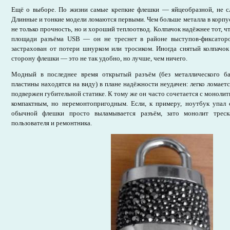
Ещё о выборе. По жизни самые крепкие флешки — яйцеобразной, не 
Длинные и тонкие модели ломаются первыми. Чем больше металла в корпус
не только прочность, но и хороший теплоотвод. Колпачок надёжнее тот, ч
площади разъёма USB — он не треснет в районе выступов-фиксаторо
застрахован от потери шнурком или тросиком. Иногда снятый колпачо
сторону флешки — это не так удобно, но лучше, чем ничего.
Модный в последнее время открытый разъём (без металлического ба
пластины находятся на виду) в плане надёжности неудачен: легко ломаетс
подвержен губительной статике. К тому же он часто сочетается с монол
компактным, но неремонтопригодным. Если, к примеру, ноутбук упал с
обычной флешки просто выламывается разъём, зато монолит треск
пользователя и ремонтника.