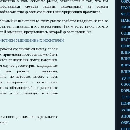
заказчика в этом сегменте рынка, заключается в том, что мы
(поставщики средств защиты информации) не совсем
добросовестно делаем сравнения конкурирующих продуктов.
Каждый из нас ставит во главу угла те свойства продукта, которые
считает главными, и это естественно. Так ж естественно то, что
той компании, представитель которой делает сравнение.
ристики защищенных носителей
олжны сравниваться между собой
 их применения, которая может быть
стей применения почти наверняка
ом случае рассмотрим защищенные
нные для работы с данными,
чна, но которые, вместе с тем,
ле информации и переносится
тных обязанностей на различные
исле и не входящие в состав
им посторонних лиц в результате
елей;