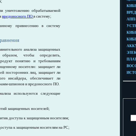
и;
или уничтожению обрабатываемой
ия
вредоносного ПО
в систему;
ванному привнесению в систему
равнения
авнительного анализа защищенных
 образом, чтобы определить,
продукт понятию и требованиям
щищенному носителю: защищает ли
ей посторонних лиц, защищает ли
го инсайдера, обеспечивает ли
рамм-шпионов и вредоносного ПО.
нализа используются следующие
бытий защищенных носителей;
литик доступа к защищенным носителям;
доступа к защищенным носителям на РС;