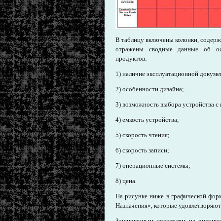
В таблицу включены колонки, содер
отражены сводные данные об осн
продуктов:
1) наличие эксплуатационной докумен
2) особенности дизайна;
3) возможность выбора устройства с
4) емкость устройства;
5) скорость чтения;
6) скорость записи;
7) операционные системы;
8) цена.
На рисунке ниже в графической фор
Назначения», которые удовлетворяют
Защищенным носителям на рисунке 