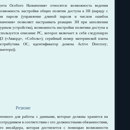
ета Особого Назначения» относятся: возможность ведения
возможность настройки общих политик доступа к ЗН (наряду с
ания пароля (управление длиной пароля и числом ошибок
значения» позволяет настраивать реакцию ЗН при заполнении
урнала устройства), возможность настройки политики доступа к
спользуется описание РС, которое включает в себя следующую
 («Аккорд», «Соболь»); серийный номер материнской платы
стрибутива ОС; идентификатор домена Active Directory;
ьютера)).
Резюме
ченного для работы с данными, которые должны хранится на
сотрудником в соответствии с его должностными обязанностями,
ого инсайдера, которая достигается с помощью возможности