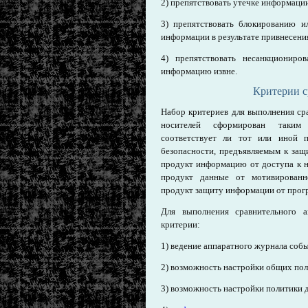
2) препятствовать утечке информаци
3) препятствовать блокированию 
информации в результате привнесен
4) препятствовать несанкциониро
информацию извне.
Критерии с
Набор критериев для выполнения ср
носителей сформирован таким
соответствует ли тот или иной 
безопасности, предъявляемым к за
продукт информацию от доступа к н
продукт данные от мотивированно
продукт защиту информации от прог
Для выполнения сравнительного а
критерии:
1) ведение аппаратного журнала со
2) возможность настройки общих по
3) возможность настройки политики 