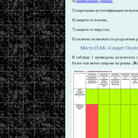
4)
шифрование данных
;
5) парольная аутентификация пользов
6) защита от взлома;
7) защита от вирусов;
8) наличие возможности разделения 
Место ПАК «Секрет Особо
В таблице 1 приведены результаты 
более или менее широко на рынке. (
Кл