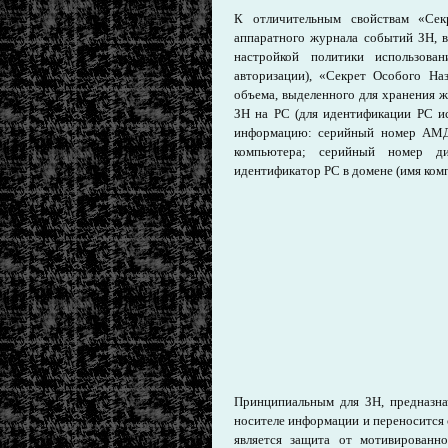
К отличительным свойствам «Секр
аппаратного журнала событий ЗН, 
настройкой политики использов
авторизации), «Секрет Особого На
объема, выделенного для хранения ж
ЗН на РС (для идентификации РС и
информацию: серийный номер АМДЗ
компьютера; серийный номер ди
идентификатор РС в домене (имя комп
Принципиальным для ЗН, предназна
носителе информации и переносится 
является защита от мотивированн