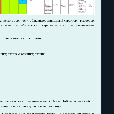
жание которых носит общеинформационный характер и в которых
овных потребительских характеристиках рассматриваемых
тации в комплекте поставки;
 шифрованием, без шифрования;
ме представлены отличительные свойства ПАК «Секрет Особого
 критериям из приведенной выше таблицы.
1 поставлены в соответствие круги, на пересечении которых