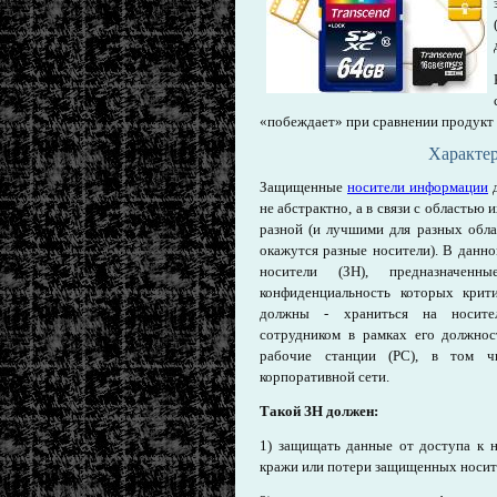
«побеждает» при сравнении продукт 
Характе
Защищенные
носители информации
д
не абстрактно, а в связи с областью
разной (и лучшими для разных обла
окажутся разные носители). В данн
носители (ЗН), предназначе
конфиденциальность которых крити
должны - храниться на носите
сотрудником в рамках его должнос
рабочие станции (РС), в том ч
корпоративной сети.
Такой ЗН должен:
1) защищать данные от доступа к н
кражи или потери защищенных носит