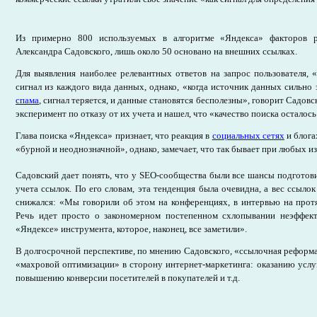
Из примерно 800 используемых в алгоритме «Яндекса» факторов р
Александра Садовского, лишь около 50 основано на внешних ссылках.
Для выявления наиболее релевантных ответов на запрос пользователя, 
сигнал из каждого вида данных, однако, «когда источник данных сильно 
спама
, сигнал теряется, и данные становятся бесполезны», говорит Садов
эксперимент по отказу от их учета и нашел, что «качество поиска остало
Глава поиска «Яндекса» признает, что реакция в
социальных сетях
и блога
«бурной и неоднозначной», однако, замечает, что так бывает при любых и
Садовский дает понять, что у SEO-сообщества были все шансы подготови
учета ссылок. По его словам, эта тенденция была очевидна, а вес ссыло
снижался: «Мы говорили об этом на конференциях, в интервью на прот
Речь идет просто о закономерном постепенном схлопывании неэффек
«Яндексе» инструмента, которое, наконец, все заметили».
В долгосрочной перспективе, по мнению Садовского, «ссылочная реформ
«махровой оптимизации» в сторону интернет-маркетинга: оказанию усл
повышению конверсии посетителей в покупателей и т.д.