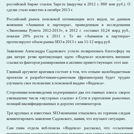
российской бирже ссылок Sape.ru (выручка в 2012 г. 869 млн руб.). О
сделке стало известно в октябре 2013 г.
Российский рынок поисковой оптимизации всех видов, по данным
компании «Ашманов и партнеры», приведенным в исследовании
«Экономика Рунета 2012-2013», в 2012 г. составил 10,24 млрд руб.,
показав 20% роста к 2011 г. Те же «Ашманов и партнеры»
прогнозируют объем рынка SEO в 2013 г. как 11-12 млрд руб.
Заявление Александра Садовского успело поляризовать блогосферу на
два лагеря: резко критикующих идею «Яндекса» исключить внешние
ссылки из факторов ранжирования и активно приветствующих этот шаг.
Главный аргумент критиков состоит в том, что отныне малобюджетным
проектам и разработчикам-одиночкам (фрилансерам) будет трудно
улучшить свое положение в поисковой выдаче «Яндекса».
Сторонники нововведения подчеркивают два его главных плюса: скорое
уменьшение числа «мусорных ссылок» в Сети и укрепление рыночных
позиций квалифицированных и дорогих оптимизаторов.
Три крупных и известных SEO-компании отказались по горячим следам
комментировать заявление Садовского, заявив, что изучают ситуацию.
Сам глава отдела веб-поиска «Яндекса» рассказал, что «ссылочная
коммерческие ссылки утратили свое значение «как сигнал для определения