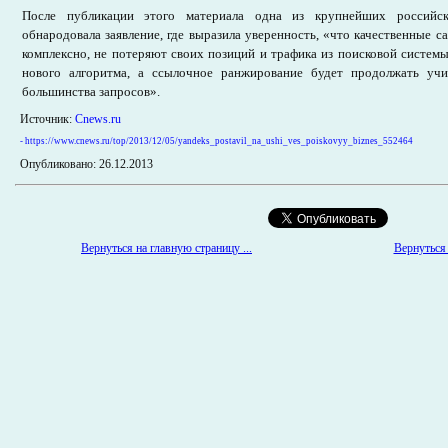
После публикации этого материала одна из крупнейших российск
обнародовала заявление, где выразила уверенность, «что качественные с
комплексно, не потеряют своих позиций и трафика из поисковой систем
нового алгоритма, а ссылочное ранжирование будет продолжать учи
большинства запросов».
Источник:
Cnews.ru
- https://www.cnews.ru/top/2013/12/05/yandeks_postavil_na_ushi_ves_poiskovyy_biznes_552464
Опубликовано: 26.12.2013
Вернуться на главную страницу ...
Вернуться 