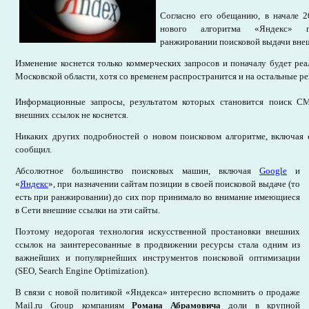
Согласно его обещанию, в начале 20
нового алгоритма «Яндекс» п
ранжировании поисковой выдачи вне
Изменение коснется только коммерческих запросов и поначалу будет реа
Московской области, хотя со временем распространится и на остальные р
Информационные запросы, результатом которых становится поиск СМ
внешних ссылок не коснется.
Никаких других подробностей о новом поисковом алгоритме, включая е
сообщил.
Абсолютное большинство поисковых машин, включая
Google
и
«
Яндекс
», при назначении сайтам позиции в своей поисковой выдаче (то
есть при ранжировании) до сих пор принимало во внимание имеющиеся
в Сети внешние ссылки на эти сайты.
Поэтому недорогая технология искусственной простановки внешних
ссылок на заинтересованные в продвижении ресурсы стала одним из
важнейших и популярнейших инструментов поисковой оптимизации
(SEO, Search Engine Optimization).
В связи с новой политикой «Яндекса» интересно вспомнить о продаже
Mail.ru Group компаниям
Романа Абрамовича
доли в крупной