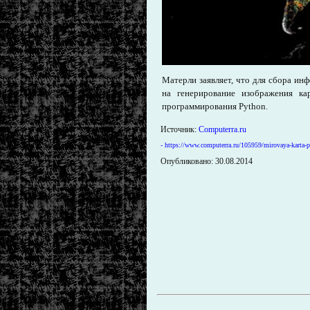
Матерли заявляет, что для сбора и
на генерирование изображения ка
программирования Python.
Источник:
Computerra.ru
-
https://www.computerra.ru/105959/mirovaya-karta-p
Опубликовано: 30.08.2014