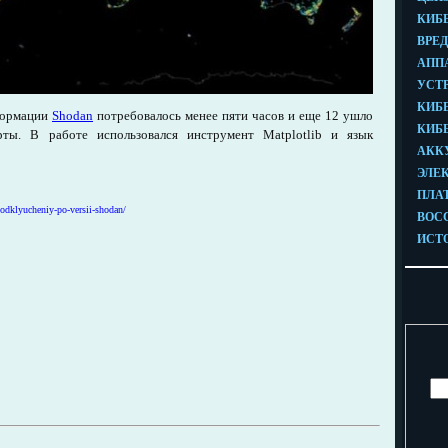
нформации
Shodan
потребовалось менее пяти часов и еще 12 ушло
рты. В работе использовался инструмент Matplotlib и язык
odklyucheniy-po-versii-shodan/