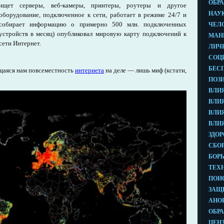
ищет серверы, веб-камеры, принтеры, роутеры и другое
оборудование, подключенное к сети, работает в режиме 24/7 и
собирает информацию о примерно 500 млн. подключенных
устройств в месяц) опубликовал мировую карту подключений к
сети Интернет.
ущаяся нам повсеместность
интернета
на деле — лишь миф (кстати,