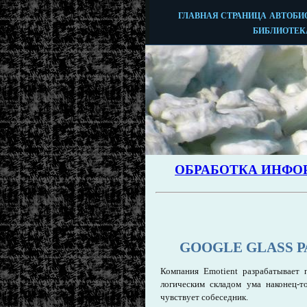
GOOGLE GLASS 
Компания Emotient разрабатывает 
логическим складом ума наконец-т
чувствует собеседник.