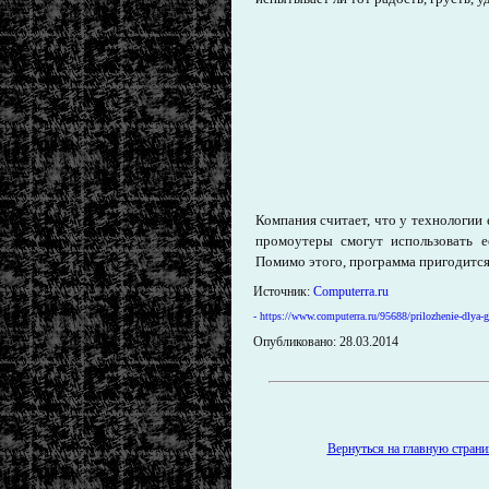
Компания считает, что у технологии
промоутеры смогут использовать е
Помимо этого, программа пригодится
Источник:
Сomputerra.ru
- https://www.computerra.ru/95688/prilozhenie-dlya-g
Опубликовано: 28.03.2014
Вернуться на главную страниц