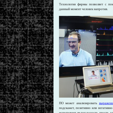
Технология фирмы позволяет с по
данный момент человек напротив.
ПО может анализировать
выражени
подскажет, позитивно или негативно
испытывает ли тот радость, грусть, у