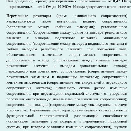
Ома до единиц Тераом; для переменных проволочных — от
0,47 Ом
непроволочных — от
1 Ом
до
10 МОм
. Иногда допускается отклонение от
Переменные резисторы
(кроме номинального сопротивления)
характеризуются также значениями: полного сопротивления
(сопротивление между крайними выводами); установленного
сопротивления (сопротивление между одним из выводов резистивного
элемента и выводом подвижного контакта); минимального
сопротивления (сопротивление между выводом подвижного контакта и
любым выводом резистивного элемента при положении вала,
обеспечивающем наименьшее сопротивление); сопротивления
дополнительного отвода (сопротивление между крайним выводом
резистивного элемента и выводом дополнительного отвода);
переходного или контактного сопротивления (сопротивление между
резистивным элементом и подвижным контактом); сопротивления
контактов выключателя (сопротивление контакт-деталей и переходного
сопротивления контакта); начального скачка (резкое изменение
сопротивления при перемещении подвижной системы - от упора или
положения «включено» до начала плавного изменения сопротивления);
сопротивления изоляции (сопротивление между токоведущими частями
и корпусом). Переменные резисторы дополнительно характеризуются
функциональной характеристикой, разрешающей способностью
(наименьшее изменение угла поворота и перемещения подвижной
системы, при котором различимо изменение сопротивления), шумами