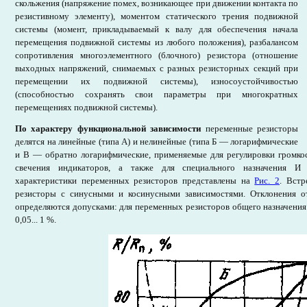
скольжения (напряжение помех, возникающее при движении контакта по
резистивному элементу), моментом статического трения подвижной
системы (момент, прикладываемый к валу для обеспечения начала
перемещения подвижной системы из любого положения), разбалансом
сопротивления многоэлементного (блочного) резистора (отношение
выходных напряжений, снимаемых с разных резисторных секций при
перемещении их подвижной системы), износоустойчивостью
(способностью сохранять свои параметры при многократных
перемещениях подвижной системы).
По характеру функциональной зависимости
переменные резисторы
делятся на линейные (типа А) и нелинейные (типа Б — логарифмические
и В — обратно логарифмические, применяемые для регулировки громкос
свечения индикаторов, а также для специального назначения И
характеристики переменных резисторов представлены на
Рис. 2
. Вст
резисторы с синусными и косинусными зависимостями. Отклонения о
определяются допусками: для переменных резисторов общего назначения 
0,05... 1 %.