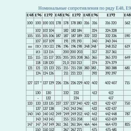
Номинальные сопротивления по ряду Е48, Е9
Е48
Е96
Е192
Е48
Е96
Е192
Е48
Е96
Е192
Е48
100
100
100 101
178
178
178 180
316
316
316 320
562
102
102 104
182
182 184
324
324 328
105
105
105 106
187
187
187 189
332
332
332 336
590
107
107 109
191
191 193
340
340 344
по
ПО
ПО 111
196
196
196 198
348
348 '
348 352
619
ИЗ
113 114
200
200 203
357
357 361
115
115
115 117
205
205
205 208
365
365
365 370
649
118
118 120
21,0
210 213
374
374 379
121
121
121 123
215
215
215 218
383
383 ,
383 388
681
124
124 126
211
221 223
392
392 397
127
127 *
127 129
226
226
226 229
402
402
402 407
715
130
130
232
232
412
412
-
132
234
417
133
133
133 135
237
237
237 240
422
422
422 427
750
137
137 138
243
243 246
432
432 437
140
140
140 142
249
'249
249 252
442
442
442 448
787
143
143 145
255
255 258
453
453 459
147
147
147 149
261
261
261 264
464
464
464 470
825
150
150 152
267
267 271
475
475 481