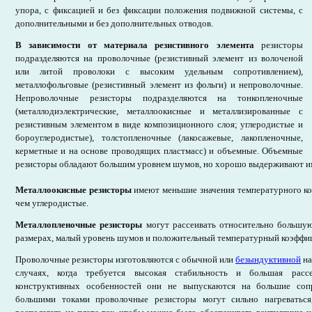
упора, с фиксацией и без фиксации положения подвижной системы, с
дополнительными и без дополнительных отводов.
В зависимости от материала резистивного элемента
резисторы
подразделяются на проволочные (резистивный элемент из волоченой
или литой проволоки с высоким удельным сопротивлением),
металлофольговые (резистивный элемент из фольги) и непроволочные.
Непроволочные резисторы подразделяются на тонкопленочные
(металлодиэлектрические, металлоокисные и металлизированные с
резистивным элементом в виде композиционного слоя; углеродистые и
бороуглеродистые), толстопленочные (лакосажевые, лакопленочные,
керметные и на основе проводящих пластмасс) и объемные. Объемные
резисторы обладают большим уровнем шумов, но хорошо выдерживают им
Металлоокисные резисторы
имеют меньшие значения температурного ко
чем углеродистые.
Металлопленочные резисторы
могут рассеивать относительно большу
размерах, малый уровень шумов и положительный температурный коэффи
Проволочные резисторы изготовляются с обычной или
безындуктивной
на
случаях, когда требуется высокая стабильность и большая рассе
конструктивных особенностей они не выпускаются на большие соп
большими токами проволочные резисторы могут сильно нагреватьс