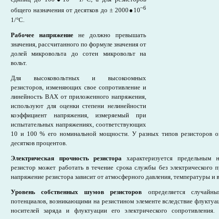
~6
общего назначения от десятков до ± 2000
●
10
1/°С.
Рабочее напряжение
не должно превышать
значения, рассчитанного по формуле значения от
долей микровольта до сотен микровольт на
вольт.
Для высоковольтных и высокоомных
резисторов, изменяющих свое сопротивление и
линейность ВAХ от приложенного напряжения,
используют для оценки степени нелинейности
коэффициент напряжения, измеряемый при
испытательных напряжениях, соответствующих
10 и 100 % его номинальной мощности. У разных типов резисторов о
десятков процентов.
Электрическая прочность резистора
характеризуется предельным 
резистор может работать в течение срока службы без электрического 
напряжение резистора зависит от атмосферного давления, температуры и 
Уровень собственных шумов резисторов
определяется случайн
потенциалов, возникающими на резистином элементе вследствие флукту
носителей заряда и флуктуации его электрического сопротивлени