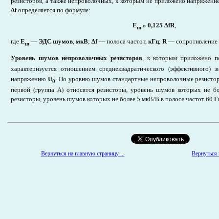
резисторов, а также непроволочных, к которым не приложено напряжени
∆
f
определяется по формуле:
Е
»
0,125
∆
fR
,
ш
где
Е
—
ЭДС шумов
,
мкВ
;
∆
f
— полоса частот,
кГц
;
R
— сопротивление 
ш
Уровень шумов непроволочных резисторов
, к которым приложено п
характеризуется отношением среднеквадратического (эффективного)
напряжению
U
.
По уровню шумов стандартные непроволочные резисторы
0
первой (группа А) относятся резисторы, уровень шумов которых не б
резисторы, уровень шумов которых не более 5 мкВ/В в полосе частот 60 Гц
Вернуться к