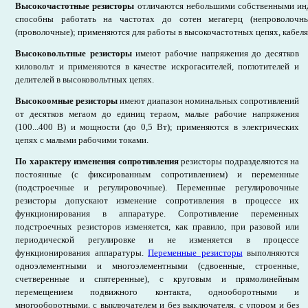
Высокочастотные резисторы
отличаются небольшими собственными ин
способны работать на частотах до сотен мегагерц (непроволочн
(проволочные); применяются для работы в высокочастотных цепях, кабеля
Высоковольтные резисторы
имеют рабочие напряжения до десятков
киловольт и применяются в качестве искрогасителей, поглотителей и
делителей в высоковольтных цепях.
Высокоомные резисторы
имеют диапазон номинальных сопротивлений
от десятков мегаом до единиц тераом, малые рабочие напряжения
(100...400 В) и мощности (до 0,5 Вт); применяются в электрических
цепях с малыми рабочими токами.
По характеру изменения сопротивления
резисторы подразделяются на
постоянные (с фиксированным сопротивлением) и переменные
(подстроечные и регулировочные). Переменные регулировочные
резисторы допускают изменение сопротивления в процессе их
функционирования в аппаратуре. Сопротивление переменных
подстроечных резисторов изменяется, как правило, при разовой или
периодической регулировке и не изменяется в процессе
функционирования аппаратуры.
Переменные резисторы
выполняются
одноэлементными и многоэлементными (сдвоенные, строенные,
счетверенные и спятеренные), с круговым и прямолинейным
перемещением подвижного контакта, однооборотными и
многооборотными, с выключателем и без выключателя, с упором и без