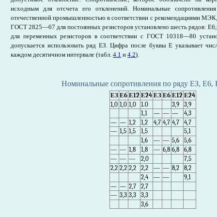
исходным для отсчета его отклонений. Номинальные сопротивления
отечественной промышленностью в соответствии с рекомендациями МЭК,
ГОСТ 2825—67 для постоянных резисторов установлено шесть рядов: Е6; Е
для переменных резисторов в соответствии с ГОСТ 10318—80 устано
допускается использовать ряд ЕЗ. Цифра после буквы Е указывает чис
каждом десятичном интервале (табл.
4.1
и
4.2
).
Номинальные сопротивления по ряду ЕЗ, Е6, 
ЕЗ
Е6
Е12
Е24
ЕЗ
Е6
Е12
Е24
1,0
1,0
1,0
1.0
3,9
3,9
1,1
—
—
—
4,3
—
—
1,2
1,2
4,7
4,7
4,7
4,7
—
1,5
1,5
1,5
5,1
1,6
—
—
5,6
5,6
—
—
1,8
1,8
—
6,8
6,8
6,8
—
—
—
2,0
7,5
2,2
2,2
2,2
2,2
—
—
8,2
8,2
2,4
—
—
9,1
—
—
2,7
2,7
—
3,3
3,3
3,3
3,6