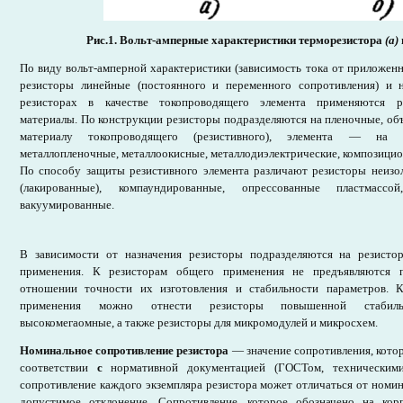
Рис.1. Вольт-амперные характеристики терморезистора
(а)
По виду вольт-амперной характеристики (зависимость тока от приложен
резисторы линейные (постоянного и переменного сопротивления)
и 
резисторах в качестве токопроводящего элемента применяются р
материалы. По конструкции резисторы подразделяются на пленочные, об
материалу токопроводящего (резистивного), элемента — на п
металлопленочные, металлоокисные, металлодиэлектрические, композици
По способу защиты резистивного элемента различают резисторы неизо
(лакированные), компаундированные, опрессованные пластмассо
вакуумированные.
В зависимости от назначения резисторы подразделяются на резисто
применения. К резисторам общего применения не предъявляются 
отношении точности их изготовления и стабильности параметров. К
применения можно отнести резисторы повышенной стабильно
высокомегаомные, а также резисторы для микромодулей и микросхем.
Номинальное сопротивление резистора
— значение сопротивления, котор
соответствии
с
нормативной документацией (ГОСТом, техническими
сопротивление каждого экземпляра резистора может отличаться от номина
допустимое отклонение. Cопротивление, которое обозначено на кор