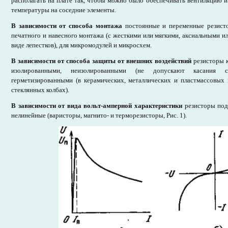
располагать на плате так, чтобы можно было обеспечивать вентиляцию и
температуры на соседние элементы.
В зависимости от способа монтажа
постоянные и переменные резист
печатного и навесного монтажа (с жесткими или мягкими, аксиальными и
виде лепестков), для микромодулей и микросхем.
В зависимости от способа защиты от внешних воздействий
резисторы 
изолированными, неизолированными (не допускают касания 
герметизированными (в керамических, металлических и пластмассовых 
стеклянных колбах).
В зависимости от вида вольт-амперной характеристики
резисторы под
нелинейные (варисторы, магнито- и терморезисторы, Рис. 1).