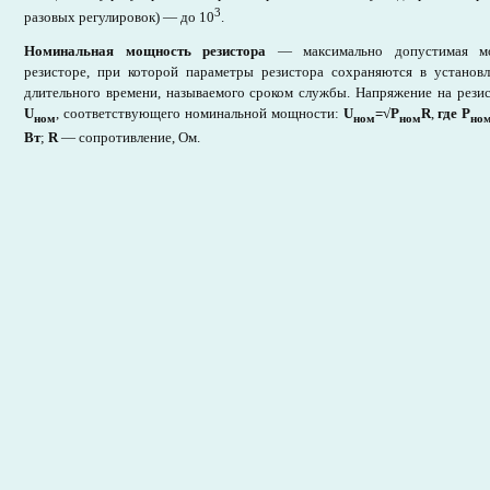
3
разовых регулировок) — до 10
.
Номинальная мощность резистора
— максимально допустимая мощ
резисторе, при которой параметры резистора сохраняются в установ
длительного времени, называемого сроком службы. Напряжение на рези
U
,
соответствующего номинальной мощности:
U
=
√
Р
R
,
где Р
ном
ном
ном
но
Вт
;
R
— сопротивление, Ом.