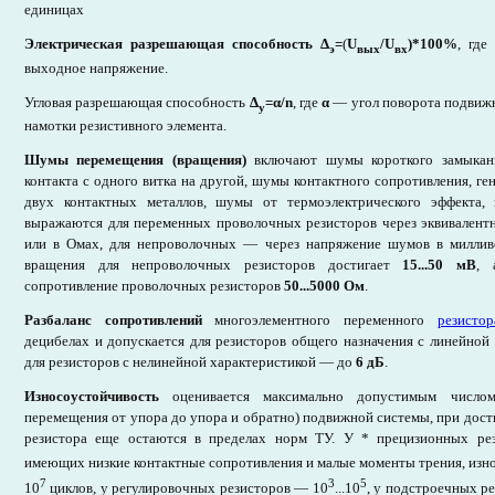
единицах
Электрическая разрешающая способность
Δ
=
(
U
/U
)
*
100%
, где
э
вых
вх
выходное напряжение.
Угловая разрешающая способность
Δ
=
α
/n
, где
α
— угол поворота подвижн
у
намотки резистивного элемента.
Шумы перемещения (вращения)
включают шумы короткого замыкан
контакта с одного витка на другой, шумы контактного сопротивления, г
двух контактных металлов, шумы от термоэлектрического эффекта
выражаются для переменных проволочных резисторов через эквивалент
или в Омах, для непроволочных — через напряжение шумов в миллив
вращения для непроволочных резисторов достигает
15...50 мВ
, 
сопротивление проволочных резисторов
50...5000 Ом
.
Разбаланс сопротивлений
многоэлементного переменного
резистор
децибелах и допускается для резисторов общего назначения с линейной
для резисторов с нелинейной характеристикой — до
6 дБ
.
Износоустойчивость
оценивается максимально допустимым число
перемещения от упора до упора и обратно) подвижной системы, при дос
резистора еще остаются в пределах норм ТУ. У * прецизионных рез
имеющих низкие контактные сопротивления и малые моменты трения, изн
7
3
5
10
циклов, у регулировочных резисторов — 10
...10
, у подстроечных р