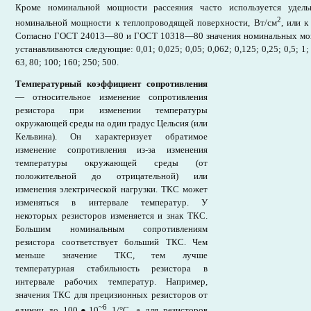
Кроме номинальной мощности рассеяния часто используется удель
2
номинальной мощности к теплопроводящей поверхности, Вт/см
, или к
Согласно ГОСТ 24013—80 и ГОСТ 10318—80 значения номинальных мощ
устанавливаются следующие: 0,01; 0,025; 0,05; 0,062; 0,125; 0,25; 0,5; 1; 2
63, 80; 100; 160; 250; 500.
Температурный коэффициент сопротивления
— относительное изменение сопротивления
резистора при изменении температуры
окружающей среды на один градус Цельсия (или
Кельвина). Он характеризует обратимое
изменение сопротивления из-за изменения
температуры окружающей среды (от
положительной до отрицательной) или
изменения электрической нагрузки. ТКС может
изменяться в интервале температур. У
некоторых резисторов изменяется и знак ТКС.
Большим номинальным сопротивлениям
резистора соответствует больший ТКС. Чем
меньше значение ТКС, тем лучше
температурная стабильность резистора в
интервале рабочих температур. Например,
значения ТКС для прецизионных резисторов от
~6
единиц до 100
●
10
1/°С, а для резисторов