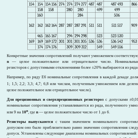
154
154
154 156
274
274
274 277
487
487
487 493
866
158
158
280
280
499
499
160
284
506
162
162
162 164
287
287
287 291
511
511
511 517
909
465
165 167
294
294 298
523
523 530
169
169
169 172
301
301
301 305
536
536
536 542
953
174
174 176
309
309 312
549
549 556
Конкретные значения сопротивлений получают умножением соответству
n
— целое положительное или отрицательное число. Номинальные
резисторов с допустимыми отклонениями более ±20% выбираются из ряда
Например, по ряду Е6 номинальные сопротивления в каждой декаде дол
1; 1,5; 2,2; 3,3; 4,7; 6,8 или числам, полученным умножением или деле
целое положительное или отрицательное число).
Для прецизионных и сверхпрецизионных резисторо
в с допусками ±0,0
номинальные сопротивления устанавливаются из ряда, полученного умноже
n
или 9 на
10
, где
n
— целое положительное число от 1 до 6.
Резисторы выпускаются
с таким значением номинального сопротивл
допуском оно было приблизительно равно значению сопротивления след
допуск. Установлены следующие диапазоны номинальных сопротивлений: