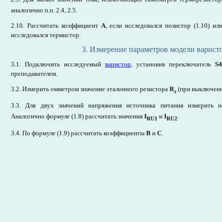
аналогично п.п. 2.4, 2.5.
2.10. Рассчитать коэффициент
А
, если исследовался позистор (1.10) и
исследовался термистор.
3. Измерение параметров модели варист
3.1. Подключить исследуемый
варистор
, установив переключатель
S4
преподавателем.
3.2. Измерить омметром значение эталонного резистора
R
(при выключенн
э
3.3. Для двух значений напряжения источника питания измерить 
Аналогично формуле (1.8) рассчитать значения
I
и
I
.
RU1
RU2
3.4. По формуле (1.9) рассчитать коэффициенты
В
и
С
.