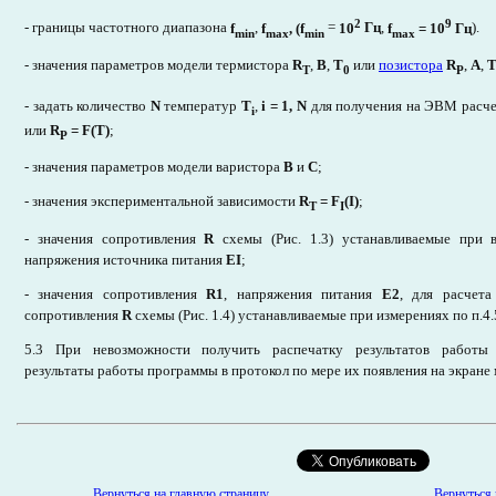
2
9
- границы частотного диапазона
f
,
f
, (f
=
10
Гц
,
f
= 10
Гц
).
min
max
min
max
- значения параметров модели термистора
R
,
В
,
Т
или
позистора
R
,
А
,
T
0
P
- задать количество
N
температур
Т
,
i = 1, N
для получения на ЭВМ расч
i
или
R
= F(Т)
;
P
- значения параметров модели варистора
В
и
С
;
- значения экспериментальной зависимости
R
= F
(I)
;
T
I
- значения сопротивления
R
схемы (Рис. 1.3) устанавливаемые при в
напряжения источника питания
ЕI
;
- значения сопротивления
R1
, напряжения питания
Е2
, для расчета
сопротивления
R
схемы (Рис. 1.4) устанавливаемые при измерениях по п.4.
5.3 При невозможности получить распечатку результатов работы 
результаты работы программы в протокол по мере их появления на экране
Вернуться к