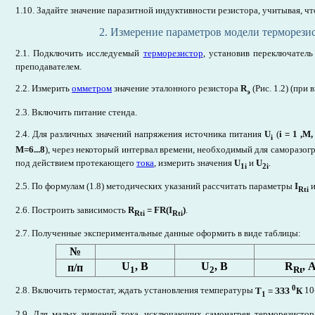
1.10. Задайте значение паразитной индуктивности резистора, учитывая, ч
2. Измерение параметров модели терморези
2.1. Подключить исследуемый
терморезистор
, установив переключатель
преподавателем.
2.2. Измерить
омметром
значение эталонного резистора
R
(Рис. 1.2) (при
э
2.3. Включить питание стенда.
2.4. Для различных значений напряжения источника питания
U
(
і = 1 ,М,
i
М=6...8
), через некоторый интервал времени, необходимый для саморазог
под действием протекающего
тока
, измерить значения
U
и
U
.
1i
2i
2.5. По формулам (1.8) методических указаний рассчитать параметры
I
Rt
i
2.6. Построить зависимость
R
= FR(I
)
.
Rt
i
Rt
i
2.7. Полученные экспериментальные данные оформить в виде таблицы:
№
U
, В
U
, В
R
, 
п/п
1
2
Rt
0
2.8. Включить термостат, ждать установления температуры
Т
= ЗЗЗ
К
10
1
2.9. Для малых значений тока, исключающих самонагрев терморезистор