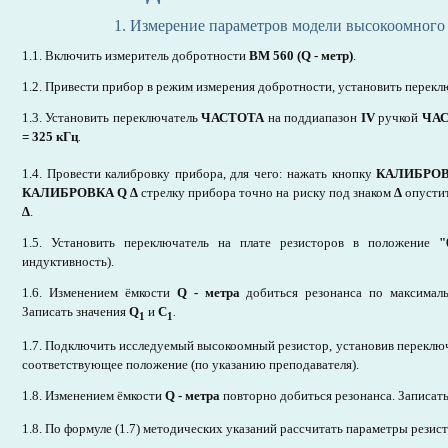
1. Измерение параметров модели высокоомного 
1.1. Включить измеритель добротности
ВМ 560 (Q - метр)
.
1.2. Привести прибор в режим измерения добротности, установить перек
1.3. Установить переключатель
ЧАСТОТА
на поддиапазон
IV
ручкой
ЧА
= 325 кГц
.
1.4. Провести калибровку прибора, для чего: нажать кнопку
КАЛИБРО
КАЛИБРОВКА Q
∆
стрелку прибора точно на риску под знаком
∆
опусти
∆
.
1.5. Установить переключатель на плате резисторов в положение
"
индуктивность).
1.6. Изменением ёмкости
Q - метра
добиться резонанса по максималь
Записать значения
Q
и
С
.
1
1
1.7. Подключить исследуемый высокоомный резистор, установив переключа
соответствующее положение (по указанию преподавателя).
1.8. Изменением ёмкости
Q - метра
повторно добиться резонанса. Записат
1.8. По формуле (1.7) методических указаний рассчитать параметры резис