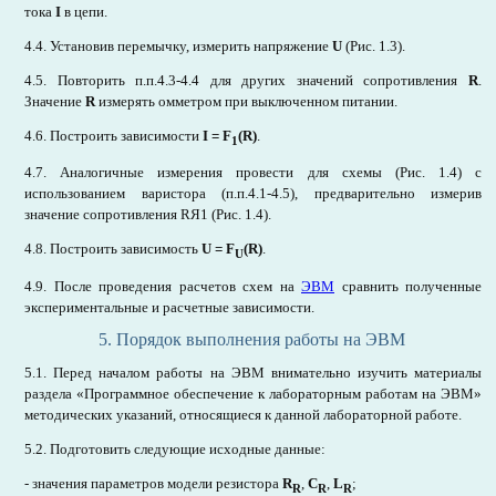
тока
I
в цепи.
4.4. Установив перемычку, измерить напряжение
U
(Рис. 1.3).
4.5.
Повторить п.п.4.3-4.4 для других значений сопротивления
R
.
Значение
R
измерять омметром при выключенном питании.
4.6. Построить зависимости
I = F
(R)
.
1
4.7. Аналогичные измерения провести для схемы (Рис. 1.4) с
использованием варистора (п.п.4.1-4.5), предварительно измерив
значение сопротивления RЯ1 (Рис. 1.4).
4.8. Построить зависимость
U = F
(R)
.
U
4.9. После проведения расчетов схем на
ЭВМ
сравнить полученные
экспериментальные и расчетные зависимости.
5. Порядок выполнения работы на ЭВМ
5.1. Перед началом работы на ЭВМ внимательно изучить материалы
раздела «Программное обеспечение к лабораторным работам на ЭВМ»
методических указаний, относящиеся к данной лабораторной работе.
5.2. Подготовить следующие исходные данные:
- значения параметров модели резистора
R
,
С
,
L
;
R
R
R