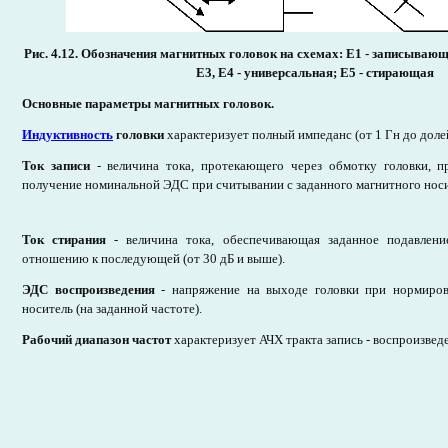
Рис. 4.12. Обозначения магнитных головок на схемах: Е1 - записывающ
Е3, Е4 - универсальная; Е5 - стирающая
Основные параметры магнитных головок.
Индуктивность
головки
характеризует полный импеданс (от 1 Гн до доле
Ток записи
- величина тока, протекающего через обмотку головки, п
получение номинальной ЭДС при считывании с заданного магнитного носи
Ток стирания
- величина тока, обеспечивающая заданное подавлен
отношению к последующей (от 30 дБ и выше).
ЭДС воспроизведения
- напряжение на выходе головки при нормиров
носитель (на заданной частоте).
Рабочий диапазон частот
характеризует АЧХ тракта запись - воспроизвед