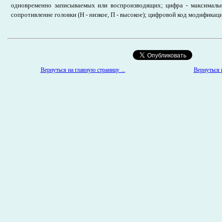
одновременно записываемых или воспроизводящих; цифра - максимальн
сопротивление головки (Н - низкое, П - высокое); цифровой код модификац
Вернуться к