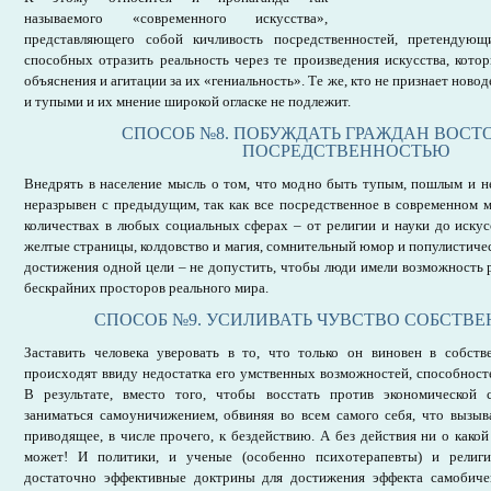
называемого «современного искусства»,
представляющего собой кичливость посредственностей, претендующ
способных отразить реальность через те произведения искусства, кот
объяснения и агитации за их «гениальность». Те же, кто не признает ново
и тупыми и их мнение широкой огласке не подлежит.
СПОСОБ №8. ПОБУЖДАТЬ ГРАЖДАН ВОСТ
ПОСРЕДСТВЕННОСТЬЮ
Внедрять в население мысль о том, что модно быть тупым, пошлым и н
неразрывен с предыдущим, так как все посредственное в современном 
количествах в любых социальных сферах – от религии и науки до искус
желтые страницы, колдовство и магия, сомнительный юмор и популистичес
достижения одной цели – не допустить, чтобы люди имели возможность 
бескрайних просторов реального мира.
СПОСОБ №9. УСИЛИВАТЬ ЧУВСТВО СОБСТВ
Заставить человека уверовать в то, что только он виновен в собств
происходят ввиду недостатка его умственных возможностей, способност
В результате, вместо того, чтобы восстать против экономической 
заниматься самоуничижением, обвиняя во всем самого себя, что вызыв
приводящее, в числе прочего, к бездействию. А без действия ни о како
может! И политики, и ученые (особенно психотерапевты) и религ
достаточно эффективные доктрины для достижения эффекта самобиче