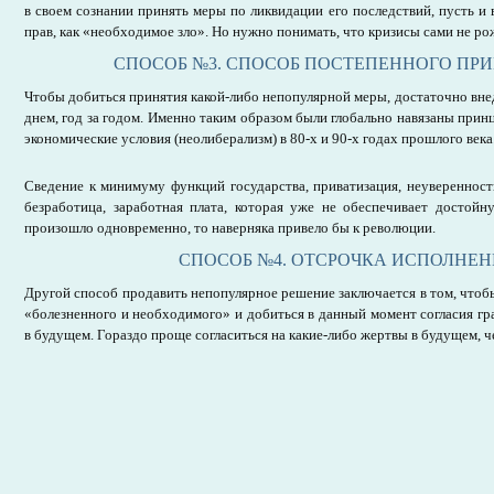
в своем сознании принять меры по ликвидации его последствий, пусть и
прав, как «необходимое зло». Но нужно понимать, что кризисы сами не р
СПОСОБ №3. СПОСОБ ПОСТЕПЕННОГО ПР
Чтобы добиться принятия какой-либо непопулярной меры, достаточно внед
днем, год за годом. Именно таким образом были глобально навязаны прин
экономические условия (неолиберализм) в 80-х и 90-х годах прошлого века
Сведение к минимуму функций государства, приватизация, неуверенность
безработица, заработная плата, которая уже не обеспечивает достойн
произошло одновременно, то наверняка привело бы к революции.
СПОСОБ №4. ОТСРОЧКА ИСПОЛНЕ
Другой способ продавить непопулярное решение заключается в том, чтобы
«болезненного и необходимого» и добиться в данный момент согласия гр
в будущем. Гораздо проще согласиться на какие-либо жертвы в будущем, ч