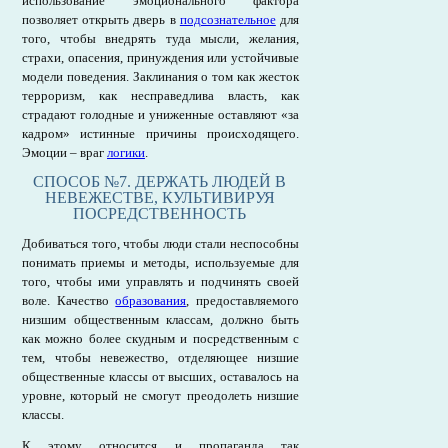
использование эмоционального фактора
позволяет открыть дверь в
подсознательное
для
того, чтобы внедрять туда мысли, желания,
страхи, опасения, принуждения или устойчивые
модели поведения. Заклинания о том как жесток
терроризм, как несправедлива власть, как
страдают голодные и униженные оставляют «за
кадром» истинные причины происходящего.
Эмоции – враг
логики
.
СПОСОБ №7. ДЕРЖАТЬ ЛЮДЕЙ В
НЕВЕЖЕСТВЕ, КУЛЬТИВИРУЯ
ПОСРЕДСТВЕННОСТЬ
Добиваться того, чтобы люди стали неспособны
понимать приемы и методы, используемые для
того, чтобы ими управлять и подчинять своей
воле. Качество
образования
, предоставляемого
низшим общественным классам, должно быть
как можно более скудным и посредственным с
тем, чтобы невежество, отделяющее низшие
общественные классы от высших, оставалось на
уровне, который не смогут преодолеть низшие
классы.
К этому относится и пропаганда так