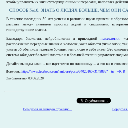
чтобы управлять их жизнеутверждающими интересами, направляя действия
СПОСОБ №10. ЗНАТЬ О ЛЮДЯХ БОЛЬШЕ, ЧЕМ ОНИ С
В течение последних 50 лет успехи в развитии науки привели к образо
разрыва между знаниями простых людей и сведениями, которым
господствующие классы.
Благодаря биологии, нейробиологии и прикладной
психологии
, «с
распоряжение передовые знания о человеке, как в области физиологии, так
узнать об обычном человеке больше, чем он сам о себе знает. Это означае
система обладает большей властью и в большей степени управляет людьми,
Делайте выводы сами… все идет четко по писанному… а кто вы в этом все
Источник:
https://www.facebook.com/raniburu/posts/3402016573149883?__tn__=K-R
Опубликовано: 03.06.2020
Вернуться к