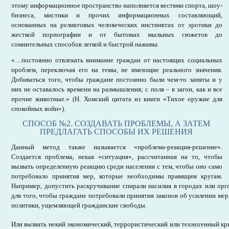
этому информационное пространство наполняется вестями спорта, шоу-
бизнеса, мистики и прочих информационных составляющий,
основанных на реликтовых человеческих инстинктах от эротики до
жесткой порнографии и от бытовых мыльных сюжетов до
сомнительных способов легкой и быстрой наживы.
«…постоянно отвлекать внимание граждан от настоящих социальных
проблем, переключая его на темы, не имеющие реального значения.
Добиваться того, чтобы граждане постоянно были чем-то заняты и у
них не оставалось времени на размышления; с поля – в загон, как и все
прочие животные.» (Н. Хомский цитата из книги «Тихое оружие для
спокойных войн»).
СПОСОБ №2. СОЗДАВАТЬ ПРОБЛЕМЫ, А ЗАТЕМ
ПРЕДЛАГАТЬ СПОСОБЫ ИХ РЕШЕНИЯ
Данный метод также называется «проблема-реакция-решение».
Создается проблема, некая «ситуация», рассчитанная на то, чтобы
вызвать определенную реакцию среди населения с тем, чтобы оно само
потребовало принятия мер, которые необходимы правящим кругам.
Например, допустить раскручивание спирали насилия в городах или орг
для того, чтобы граждане потребовали принятия законов об усилении мер
политики, ущемляющей гражданские свободы.
Или вызвать некий экономический, террористический или техногенный кри