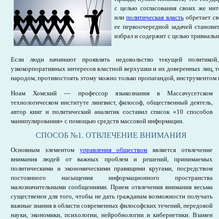
с целью согласования своих же инт
или
политическая власть
обретает св
ее первоочередной задачей становит
избрал и содержит с целью тривиаль
Если люди начинают проявлять недовольство текущей политикой,
узкокорпоративных интересов властной верхушки и их доверенных лиц, то
народом, противостоять этому можно только пропагандой, инструментом
Ноам Хомский — профессор языкознания в Массачусетском
технологическом институте лингвист, философ, общественный деятель,
автор книг и политический аналитик составил список «10 способов
манипулирования» с помощью средств массовой информации.
СПОСОБ №1. ОТВЛЕЧЕНИЕ ВНИМАНИЯ
Основным элементом
управления обществом
является отвлечение
внимания людей от важных проблем и решений, принимаемых
политическими и экономическими правящими кругами, посредством
постоянного насыщения информационного пространства
малозначительными сообщениями. Прием отвлечения внимания весьма
существенен для того, чтобы не дать гражданам возможности получать
важные знания в области современных философских течений, передовой
науки, экономики, психологии, нейробиологии и кибернетики. Взамен