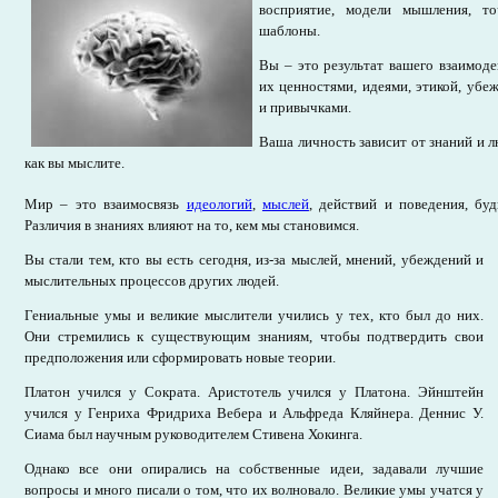
восприятие, модели мышления, т
шаблоны.
Вы – это результат вашего взаимод
их ценностями, идеями, этикой, уб
и привычками.
Ваша личность зависит от знаний и л
как вы мыслите.
Мир – это взаимосвязь
идеологий
,
мыслей
, действий и поведения, бу
Различия в знаниях влияют на то, кем мы становимся.
Вы стали тем, кто вы есть сегодня, из-за мыслей, мнений, убеждений и
мыслительных процессов других людей.
Гениальные умы и великие мыслители учились у тех, кто был до них.
Они стремились к существующим знаниям, чтобы подтвердить свои
предположения или сформировать новые теории.
Платон учился у Сократа. Аристотель учился у Платона. Эйнштейн
учился у Генриха Фридриха Вебера и Альфреда Кляйнера. Деннис У.
Сиама был научным руководителем Стивена Хокинга.
Однако все они опирались на собственные идеи, задавали лучшие
вопросы и много писали о том, что их волновало. Великие умы учатся у