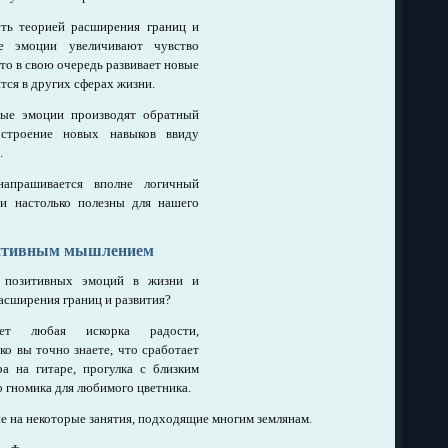
ть теорией расширения границ и
е эмоции увеличивают чувство
то в свою очередь развивает новые
тся в других сферах жизни.
ные эмоции производят обратный
строение новых навыков ввиду
.
апрашивается вполне логичный
и настолько полезны для нашего
зитивным мышлением
о позитивных эмоций в жизни и
асширения границ и развития?
ет любая искорка радости,
ко вы точно знаете, что сработает
а на гитаре, прогулка с близким
о гномика для любимого цветника.
ие на некоторые занятия, подходящие многим землянам.