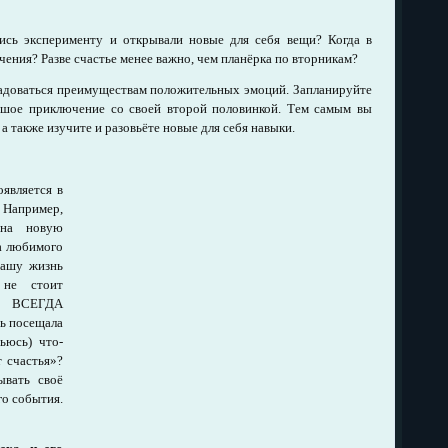
лись эксперименту и открывали новые для себя вещи? Когда в
чения? Разве счастье менее важно, чем планёрка по вторникам?
радоваться преимуществам положительных эмоций. Запланируйте
ьшое приключение со своей второй половинкой. Тем самым вы
а также изучите и разовьёте новые для себя навыки.
оявляется в
Например,
 на новую
а любимого
вашу жизнь
 не стоит
ью ВСЕГДА
дь посещала
ьюсь) что-
т счастья»?
ывать своё
го события.