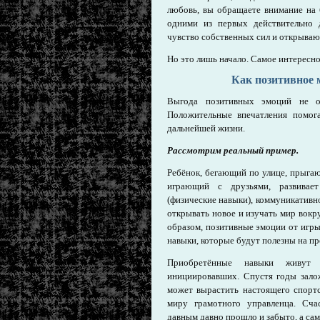
любовь, вы обращаете внимание на
одними из первых действительно 
чувство собственных сил и открыва
Но это лишь начало. Самое интерес
Как позитивное
Выгода позитивных эмоций не о
Положительные впечатления помог
дальнейшей жизни.
Рассмотрим реальный пример.
Ребёнок, бегающий по улице, прыга
играющий с друзьями, развивает 
(физические навыки), коммуникативн
открывать новое и изучать мир вокру
образом, позитивные эмоции от игры
навыки, которые будут полезны на пр
Приобретённые навыки живут
инициировавших. Спустя годы зало
может вырастить настоящего спорт
миру грамотного управленца. Сча
давным давно прошло и забыто, а сам