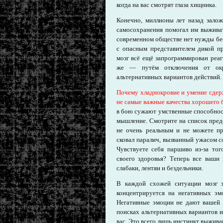
когда на вас смотрят глаза хищника.
Конечно, миллионы лет назад зало
самосохранения помогал им выжива
современном обществе нет нужды бе
с опасным представителем дикой п
мозг всё ещё запрограммирован реаг
же — путём отключения от ок
альтернативных вариантов действий.
Почему хладнокровие и умение сдер
не самые важные качества хорошего 
в бою сужают умственные способност
мышление. Смотрите на список предс
не очень реальным и не можете пр
сковал паралич, вызванный ужасом с
Чувствуете себя паршиво из-за тог
своего здоровья? Теперь все ваши 
слабаки, лентяи и бездельники.
В каждой схожей ситуации мозг з
концентрируется на негативных эм
Негативные эмоции не дают вашей 
поисках альтернативных вариантов 
вас. Это всего лишь инстинкт выжива