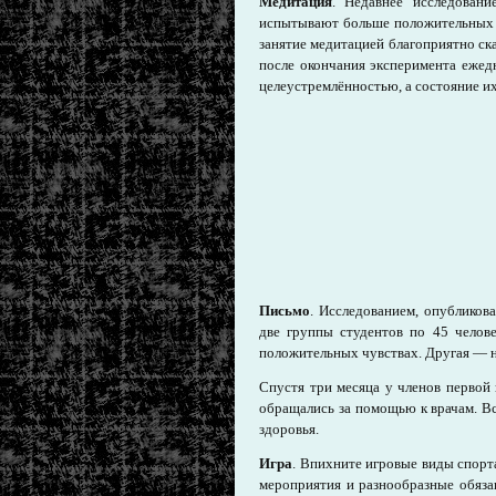
Медитация
. Недавнее исследован
испытывают больше положительных э
занятие медитацией благоприятно ск
после окончания эксперимента еже
целеустремлённостью, а состояние и
Письмо
. Исследованием, опубликова
две группы студентов по 45 челов
положительных чувствах. Другая — 
Спустя три месяца у членов первой
обращались за помощью к врачам. В
здоровья.
Игра
. Впихните игровые виды спорт
мероприятия и разнообразные обязан