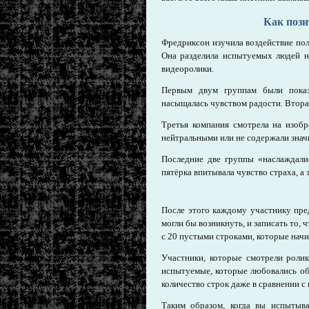
Как поз
Фредриксон изучила воздействие по
Она разделила испытуемых людей н
видеоролики.
Первым двум группам были пока
насыщалась чувством радости. Втора
Третья компания смотрела на изоб
нейтральными или не содержали знач
Последние две группы «наслаждали
пятёрка впитывала чувство страха, а
После этого каждому участнику пред
могли бы возникнуть, и записать то,
с 20 пустыми строками, которые нач
Участники, которые смотрели ролик
испытуемые, которые любовались об
количество строк даже в сравнении с
Таким образом, когда вы испытыва