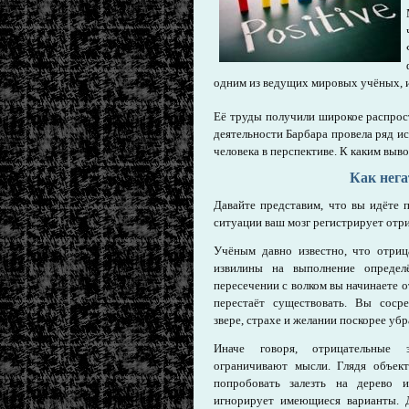
одним из ведущих мировых учёных,
Её труды получили широкое распрос
деятельности Барбара провела ряд и
человека в перспективе. К каким выв
Как нег
Давайте представим, что вы идёте 
ситуации ваш мозг регистрирует о
Учёным давно известно, что отри
извилины на выполнение определ
пересечении с волком вы начинаете о
перестаёт существовать. Вы сосре
звере, страхе и желании поскорее уб
Иначе говоря, отрицательны
ограничивают мысли. Глядя объек
попробовать залезть на дерево и
игнорирует имеющиеся варианты. Д