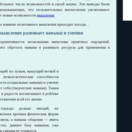
 большее число возможностей в своей жизни. Эти выводы были
доказывающих, что положительные впечатления увеличивают
ют новые возможности
мышления
.
ное влияние позитивного мышления приходит погодя…
 мышление развивает навыки и умения
граничивается несколькими минутами приятных ощущений.
ают обретать навыки и развивать ресурсы для применения в
ющий по лужам, машущий веткой и
легкоатлетические способности
ость (социальные навыки) и умение
г себя (творческие навыки). Таким
 и радости воспитывают в ребёнке
отяжении всей его жизни.
 гораздо дольше эмоций, их
женная крепкая физическая форма
смена, а навыки общения — явить
стье, давшее базу навыкам, уже
и умения не теряются.