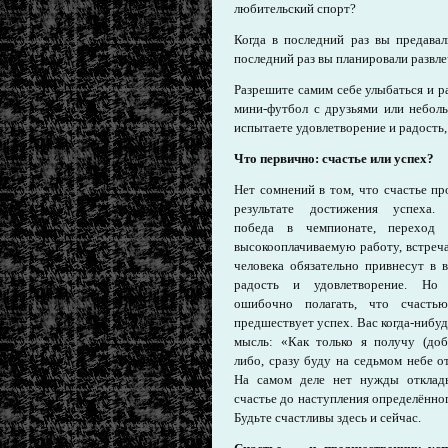
любительский спорт?
Когда в последний раз вы предава
последний раз вы планировали развле
Разрешите самим себе улыбаться и 
мини-футбол с друзьями или небол
испытаете удовлетворение и радость, 
Что первично: счастье или успех?
Нет сомнений в том, что счастье пр
результате достижения успеха. 
победа в чемпионате, переход
высокооплачиваемую работу, встреч
человека обязательно привнесут в 
радость и удовлетворение. Но
ошибочно полагать, что счаст
предшествует успех. Вас когда-нибу
мысль: «Как только я получу (доб
либо, сразу буду на седьмом небе о
На самом деле нет нужды отклад
счастье до наступления определённо
Будьте счастливы здесь и сейчас.