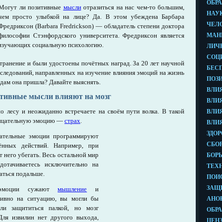
Могут ли позитивные
мысли
отразиться на нас чем-то большим,
чем просто улыбкой на лице? Да. В этом убеждена Барбара
Фредриксон (Barbara Fredrickson) — обладатель степени доктора
философии Стэнфордского университета. Фредриксон является
 изучающих социальную психологию.
транение и были удостоены почётных наград. За 20 лет научной
сследований, направленных на изучение влияния эмоций на жизнь
одам она пришла? Давайте выяснять.
ативные мысли влияют на мозг
по лесу и неожиданно встречаете на своём пути волка. В такой
трицательную эмоцию —
страх
.
цательные эмоции программируют
ённых действий. Например, при
т него убегать. Весь остальной мир
дотачиваетесь исключительно на
раться подальше.
е эмоции сужают
мышление
и
тивно на ситуацию, вы могли бы
ли защититься палкой, но мозг
ля извилин нет другого выхода,