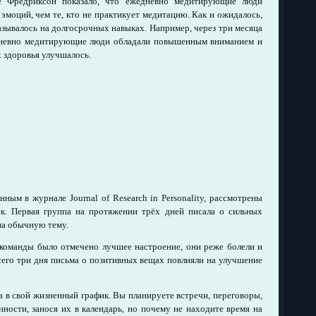
ие Фредриксон показало, что ежедневно медитирующие люди
моций, чем те, кто не практикует медитацию. Как и ожидалось,
азывалось на долгосрочных навыках. Например, через три месяца
дневно медитирующие люди обладали повышенным вниманием и
х здоровья улучшалось.
нным в журнале Journal of Research in Personality, рассмотрены
ек. Первая группа на протяжении трёх дней писала о сильных
на обычную тему.
 команды было отмечено лучшее настроение, они реже болели и
сего три дня письма о позитивных вещах повлияли на улучшение
а в свой жизненный график. Вы планируете встречи, переговоры,
ности, занося их в календарь, но почему не находите время на