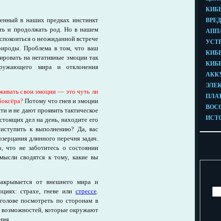
женный в наших предках инстинкт
ть и продолжать род. Но в нашем
спокоиться о неожиданной встрече
рироды. Проблема в том, что ваш
ировать на негативные эмоции так
ружающего мира и отклонения
живать свои эмоции — это чуть ли
боксёра?
Потому что гнев и эмоции
и и не дают проявить тактическое
тоящих дел на день, находите его
иступить к выполнению? Да, вас
озерцания длинного перечня задач.
о, что не заботитесь о состоянии
мысли сводятся к тому, какие вы
акрывается от внешнего мира и
оциях: страхе, гневе или
стрессе
.
голове посмотреть по сторонам в
и возможностей, которые окружают
ния.