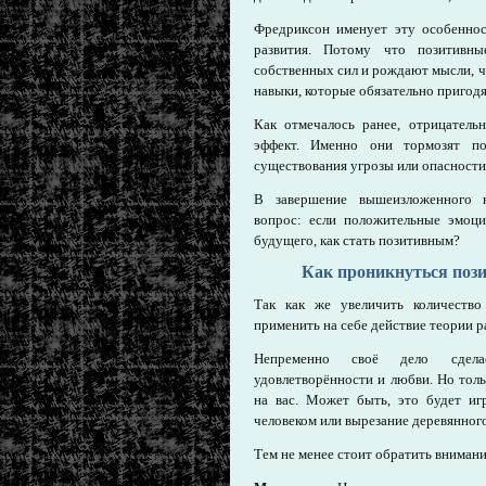
Фредриксон именует эту особеннос
развития. Потому что позитивны
собственных сил и рождают мысли, ч
навыки, которые обязательно пригодя
Как отмечалось ранее, отрицатель
эффект. Именно они тормозят по
существования угрозы или опасности
В завершение вышеизложенного н
вопрос: если положительные эмоци
будущего, как стать позитивным?
Как проникнуться по
Так как же увеличить количеств
применить на себе действие теории р
Непременно своё дело сдела
удовлетворённости и любви. Но толь
на вас. Может быть, это будет игр
человеком или вырезание деревянног
Тем не менее стоит обратить вниман