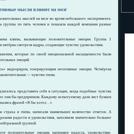
итивные мысли влияют на мозг
ложительных мыслей на мозг во время небольшого эксперимента.
а группы по пять человек и показала каждой компании разные
заны клипы, вызывающие положительные эмоции. Группа 1
я пятёрка смотрела кадры, создающие чувство удовольствия.
ражения, которые по своей эмоциональной насыщенности были
ительных эмоций.
сь» видеорядом, генерирующим негативные эмоции. Четвёртая
 заключительная — чувство гнева.
лагалось представить себя в ситуации, когда подобные чувства
 что они бы предприняли. Каждому испытуемому дали лист бумаги
инались фразой «Я бы хотел…».
и страха и гнева, написали наименьшее количество ответов. А
разами радости и удовольствия, заполнили значительно большее
 нейтральной группой.
ете положительные эмоции, например радость, удовольствие,