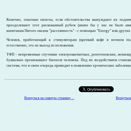
Конечно, опытные пилоты, если обстоятельства вынуждают их подним
преодолевают этот рискованный рубеж (иначе бы у нас не было ави
капитанам Пятого океана "рассеянность" - с помощью "Еnergy" или других
Человек, прибегающий к стимуляторам (крепкий кофе в ночном пол
естественно, это не выход из положения.
ТФП - непременные спутники электромагнитных, рентгеновских, ионизи
буквально пронизывают биополе человека. Под их воздействием станов
система, что в свою очередь приводит к появлению хронических заболева
Вернуться на главную страницу ...
Вернуться 