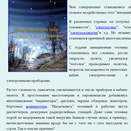
Чем совершеннее становились ле
сильнее воздействовал этот "внешний
В различных странах он получал 
сонливости", "
электросмог
", "тех
"
электроаллергия
"и т.д. Но незави
становился причиной многочисленны
С годами авиационная техника
становилась все сложнее, росли
скорости полета, увеличился
"потолок" проводимых полетов,
возросла насыщенность пилотских
кабин электрическими и
электронными приборами.
Растет сложность самолетов, увеличивается и число приборов в кабине
пилота. К простеньким высотомерам и гирокомпасам добавились
многошкальные "индикаторы", дисплеи, экраны обзорных локаторов,
бортовые
компьютеры
. "Насытились" техникой и рабочие места
диспетчеров, дежурных радиорелейных станций. Даже сама техника
порой не выдерживала такой нагрузки. Бывали случаи, когда, к примеру,
вычислительные машины вроде бы ни с того ни с сего выходили из
строя. Так в чем же причина?