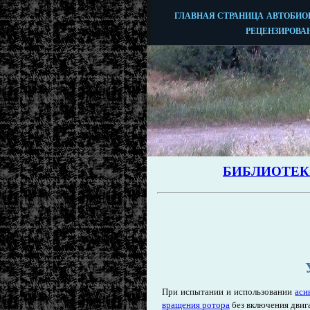
При испытании и использовании
аси
вращения ротора
без включения двига