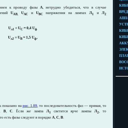
единен к проводу фазы
А
, нетрудно убедиться, что в случае
яжений
U
U
и
U
напряжения на лампах
Л
и
Л
АВ
,
АС
BC
1
2
U
= U
≈ 0,4 U
л1
C
ф
U
= U
≈
1,5 U
,
л2
В
ф
к показано на
рис. 1.89
, то последовательность фаз — прямая, то
,
В
,
С
. Ёсли же лампа
Л
светится ярче лампы
Л
, то
1
2
то есть фазы следуют в порядке
А
,
С
,
В
.