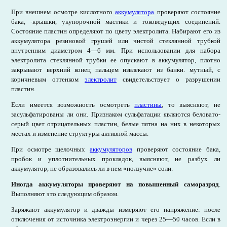
При внешнем осмотре кислотного
аккумулятора
проверяют состояние
бака, -крышки, укупорочной мастики и токоведущих соединений.
Состояние пластин определяют по цвету электролита. Набирают его из
аккумулятора резиновой грушей или чистой стеклянной трубкой
внутренним диаметром 4—6 мм. При использовании для набора
электролита стеклянной трубки ее опускают в аккумулятор, плотно
закрывают верхний конец пальцем извлекают из банки. мутный, с
коричневым оттенком
электролит
свидетельствует о разрушении
пластин.
Если имеется возможность осмотреть
пластины
, то выясняют, не
засульфатированы ли они. Признаком сульфатации являются беловато-
серый цвет отрицательных пластин, белые пятна на них в некоторых
местах и изменение структуры активной массы.
При осмотре щелочных
аккумуляторов
проверяют состояние бака,
пробок и уплотнительных прокладок, выясняют, не разбух ли
аккумулятор, не образовались ли в нем «ползучие» соли.
Иногда аккумуляторы проверяют на повышенный саморазряд
.
Выполняют это следующим образом.
Заряжают аккумулятор и дважды измеряют его напряжение: после
отключения от источника электроэнергии и через 25—50 часов. Если в