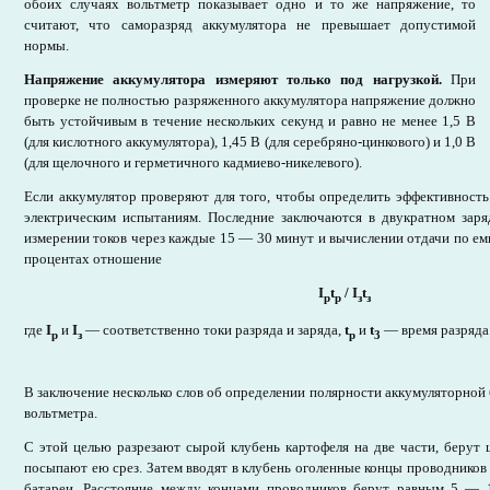
обоих случаях вольтметр показывает одно и то же напряжение, то
считают, что саморазряд аккумулятора не превышает допустимой
нормы.
Напряжение аккумулятора измеряют только под нагрузкой.
При
проверке не полностью разряженного аккумулятора напряжение должно
быть устойчивым в течение нескольких секунд и равно не менее 1,5 В
(для кислотного аккумулятора), 1,45 В (для серебряно-цинкового) и 1,0 В
(для щелочного и герметичного кадмиево-никелевого).
Если аккумулятор проверяют для того, чтобы определить эффективность
электрическим испытаниям. Последние заключаются в двукратном заряд
измерении токов через каждые 15 — 30 минут и вычислении отдачи по емк
процентах отношение
I
t
/ I
t
р
p
з
з
где
I
и
I
— соответственно токи разряда и заряда,
t
и
t
— время разряда 
р
з
р
3
В заключение несколько слов об определении полярности аккумуляторной 
вольтметра.
С этой целью разрезают сырой клубень картофеля на две части, берут
посыпают ею срез. Затем вводят в клубень оголенные концы проводников
батареи. Расстояние между концами проводников берут равным 5 — 