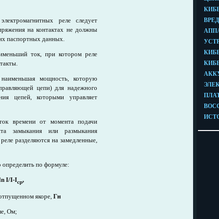
электромагнитных реле следует
пряжения на контактах не должны
 их паспортных данных.
меньший ток, при котором реле
такты.
аименьшая мощность, которую
правляющей цепи) для надежного
яния цепей, которыми управляет
к времени от момента подачи
та замыкания или размыкания
 реле разделяются на замедленные,
о определить по формуле:
ln I/I-I
,
ср
отпущенном якоре,
Гн
е, Ом;