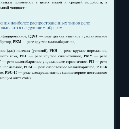
онтакты применяют в цепях малой и средней мощности, а
ольшой мощности.
ения наиболее распространенных типов реле
овываются следующим образом:
нифицированное,
РДЧГ
— реле двухкатушечное чувствительное
ибратор,
РКМ
— реле круглое малогабаритное,
ое (для) полевых (условий),
РКН
— реле круглое нормальное,
нного тока,
РКС
— реле круглое сильноточное,
РМУ
— реле
Г
— реле малогабаритное управляющее герметичное,
РП
— реле
е нормальное,
РСМ
— реле слаботочное малогабаритное,
РЭС-6
ое,
РЭС-15
— реле электромагнитное (миниатюрное постоянною
чающим контактом).