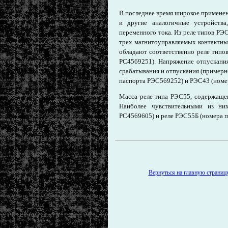
В последнее время широкое применен
и другие аналогичные устройства
переменного тока. Из реле типов Р
трех магнитоуправляемых контактны
обладают соответственно реле типо
РС4569251). Напряжение отпускани
срабатывания и отпускания (примерн
паспорта РЭС569252) и РЭС43 (номе
Масса реле типа РЭС55, содержаще
Наиболее чувствительными из н
РС4569605) и реле РЭС55Б (номера 
Вернуться на главную страницу 