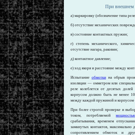
При внешнем 
а) маркировку (обозначение типа реле
б) отсутствие механических поврежд
в) состояние контактных пружин;
г) степень механического, химичес
отсутствие нагара, раковин;
д) контактное давление;
е) ход якоря и расстояние между конт
Испытание
обмотки
на обрыв произ
изоляции — омметром или специаль
реле колеблется от десятых доле
корпусом должно быть не менее 1
между каждой пружиной и корпусом 
При более строгой проверке и выбор
током, потребляемой
мощность
срабатывания, временем отпускани
замкнутых контактов, максимально 
сопротивлением обмоток и др