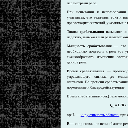
параметрами реле.
При испытании и использовании 
учитывать, что величины тока и на
превосходить значений, указанных в
Током срабатывания
называют наи
надежно, замыкает или размыкает кон
Мощность срабатывания
— это н
необходимо подвести к реле (от у
скачкообразного изменения состо
данное реле.
Время срабатывания
— промежуто
управляющего сигнала до момен
контактов. По времени срабатывания
нормальные и быстродействующие.
Время срабатывания (сек) реле можн
t
= L/R
•
ср
где
L
—
индуктивность обмотки
при 
R
— сопротивление цепи обмотки рел