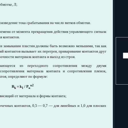
бмотке, Л;
изведение тока срабатывания на число витков обмотки.
емени от момента прекращения действия управляющего сигнала
я контактов.
и замыкании пластин должны быть возможно меньшими, так как
й контактов вызывает их перегрев, приваривание контактов друг
очности материала контакта и выход из строя.
дывающееся из переходного сопротивления между двумя
сопротивления материала контакта и сопротивления пленок,
тов, определяют по формуле:
к2
R
= k
/ P
k
1
к
висящий от материала и формы контакта;
чечных контактов, 0,5 — 0,7 — для линейных и 1,0 для плоских