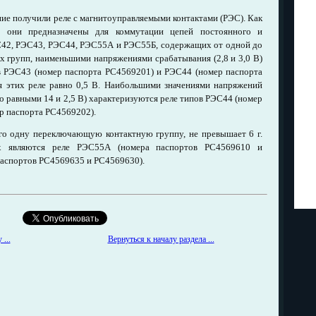
ие получили реле с магнитоуправляемыми контактами (РЭС). Как
, они предназначены для коммутации цепей постоянного и
ЭС42, РЭС43, РЭС44, РЭС55А и РЭС55Б, содержащих от одной до
х групп, наименьшими напряжениями срабатывания (2,8 и 3,0 В)
в РЭС43 (номер паспорта РС4569201) и РЭС44 (номер паспорта
я этих реле равно 0,5 В. Наибольшими значениями напряжений
о равными 14 и 2,5 В) характеризуются реле типов РЭС44 (номер
р паспорта РС4569202).
го одну переключающую контактную группу, не превышает 6 г.
их являются реле РЭС55А (номера паспортов РС4569610 и
паспортов РС4569635 и РС4569630).
...
Вернуться к началу раздела ...