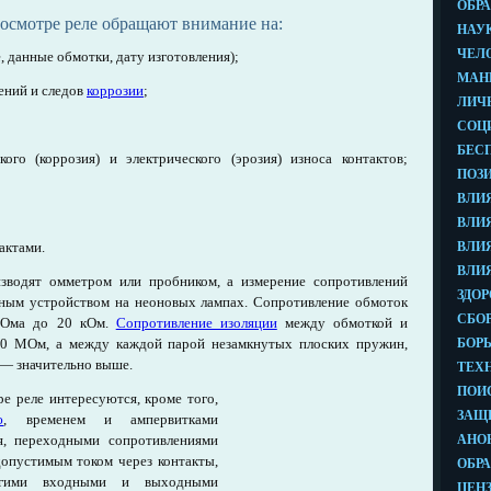
осмотре реле обращают внимание на:
, данные обмотки, дату изготовления);
ений и следов
коррозии
;
кого (коррозия) и электрического (эрозия) износа контактов;
актами.
водят омметром или пробником, а измерение сопротивлений
ным устройством на неоновых лампах. Сопротивление обмоток
й Ома до 20 кОм.
Сопротивление изоляции
между обмоткой и
00 МОм, а между каждой парой незамкнутых плоских пружин,
— значительно выше.
е реле интересуются, кроме того,
ю
, временем и ампервитками
я, переходными сопротивлениями
допустимым током через контакты,
угими входными и выходными