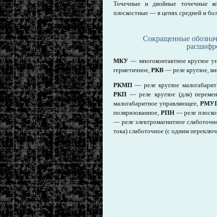
Точечные и двойные точечные к
плоскостные — в цепях средней и б
Сокращенные обознач
расшифр
МКУ
— многоконтактное круглое у
герметичное,
РКВ
— реле круглое, в
РКМП
— реле круглое малогабаритн
РКП
— реле круглое (для) переме
малогабаритное управляющее,
РМУ
поляризованное,
РПН
— реле плоско
— реле электромагнитное слаботочн
тока)
слаботочное
(с одним переклю