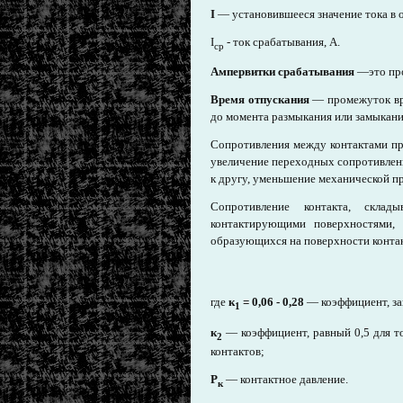
I
— установившееся значение тока в о
I
- ток срабатывания, А.
ср
Ампервитки срабатывания
—это про
Время отпускания
— промежуток вр
до момента размыкания или замыкани
Сопротивления между контактами пр
увеличение переходных сопротивлени
к другу, уменьшение механической пр
Сопротивление контакта, скла
контактирующими поверхностями, 
образующихся на поверхности контак
где
к
= 0,06 - 0,28
— коэффициент, за
1
к
— коэффициент, равный 0,5 для то
2
контактов;
Р
— контактное давление.
к