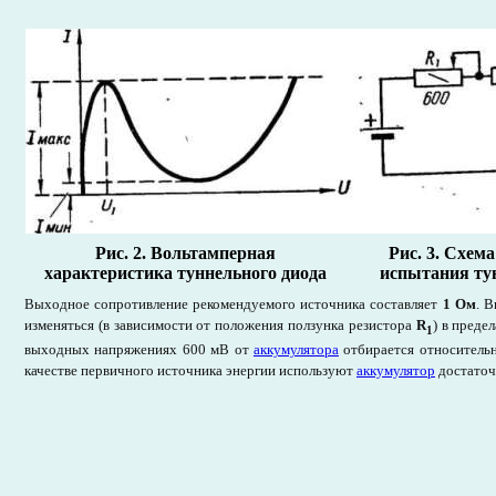
Рис. 2.
Вольтамперная
Рис. 3. Схем
характеристика туннельного диода
испытания ту
Выходное сопротивление рекомендуемого источника составляет
1 Ом
. 
изменяться (в зависимости от положения ползунка резистора
R
) в предел
1
выходных напряжениях 600 мВ от
аккумулятора
отбирается относительн
качестве первичного источника энергии используют
аккумулятор
достаточ