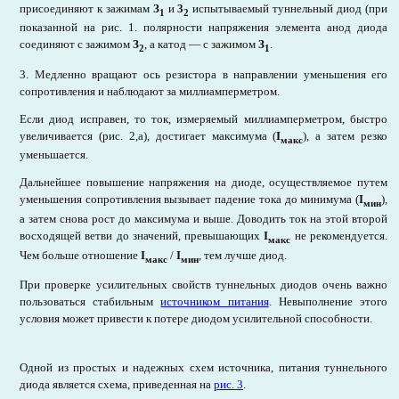
присоединяют к зажимам
З
и
3
испытываемый туннельный диод (при
1
2
показанной на рис. 1. полярности напряжения элемента анод диода
соединяют с зажимом
З
, а катод — с зажимом
З
.
2
1
3. Медленно вращают ось резистора в направлении уменьшения его
сопротивления и наблюдают за миллиамперметром.
Если диод исправен, то ток, измеряемый миллиамперметром, быстро
увеличивается (рис. 2,а), достигает максимума (
I
), а затем резко
макс
уменьшается.
Дальнейшее повышение напряжения на диоде, осуществляемое путем
уменьшения сопротивления вызывает падение тока до минимума (
I
),
мин
а затем снова рост до максимума и выше. Доводить ток на этой второй
восходящей ветви до значений, превышающих
I
не рекомендуется.
макс
Чем больше отношение
I
/
I
, тем лучше диод.
макс
мин
При проверке усилительных свойств туннельных диодов очень важно
пользоваться стабильным
источником питания
. Невыполнение этого
условия может привести к потере диодом усилительной способности.
Одной из простых и надежных схем источника, питания туннельного
диода является схема, приведенная на
рис. 3
.