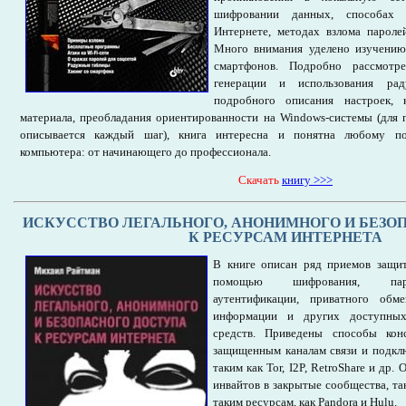
шифровании данных, способах 
Интернете, методах взлома паролей
Много внимания уделено изучению
смартфонов. Подробно рассмотр
генерации и использования ра
подробного описания настроек, к
материала, преобладания ориентированности на Windows-системы (для
описывается каждый шаг), книга интересна и понятна любому пол
компьютера: от начинающего до профессионала.
Cкачать
книгу >>>
ИСКУССТВО ЛЕГАЛЬНОГО, АНОНИМНОГО И БЕЗО
К РЕСУРСАМ ИНТЕРНЕТА
В книге описан ряд приемов защи
помощью шифрования, паро
аутентификации, приватного обме
информации и других доступных
средств. Приведены способы кон
защищенным каналам связи и подкл
таким как Tor, I2P, RetroShare и др
инвайтов в закрытые сообщества, так
таким ресурсам, как Pandora и Hulu.