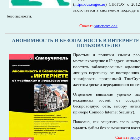
(
https://cs.engec.ru
) СПбГЭУ с 2012 
заключается в системном подходе 
безопасности.
Cкачать
конспект >>>
АНОНИМНОСТЬ И БЕЗОПАСНОСТЬ В ИНТЕРНЕТЕ 
ПОЛЬЗОВАТЕЛЮ
Простым и понятым языком расс
местонахождение и IP-адрес. использу
посетить заблокированные админис
личную переписку от посторонних г
зашифровать программой TrueCry
жестком диске и передающиеся по се
Отдельное внимание уделено з
нежданных гостей, от соседе
беспроводную сеть, выбору анти
примере Comodo Internet Security).
Показано, как защитить свою «стр
удалить файлы без возможности восст
Cкачать
книг