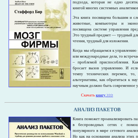
подхода, которая не одно десяти
книгой многих системных аналитиков
Эта книга посвящена большим и сл
животные, компьютеры и эконом
посвящена системе управления пр
Это трудный предмет — трудный для
чтения, трудный для изложения.
Когда мы обращаемся к управлению –
или международные дела, то встреча
– проблемой приспособления. Как
бросает вызов управлению. И есл
темпу технических перемен, то,
альтернативы, как обратиться к на
научным должно быть современное у
Cкачать
книгу >>>
АНАЛИЗ ПАКЕТОВ
Книга поможет проанализировать пак
в беспроводных сетях с помо
популярного в мире сетевого анали
Но как на основании анализа этих п