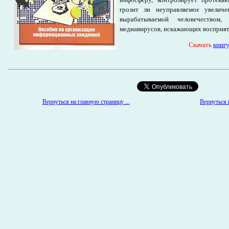
грозит ли неуправляемое увелич
вырабатываемой человечеством,
медиавирусов, искажающих восприят
Cкачать
книг
Вернуться к