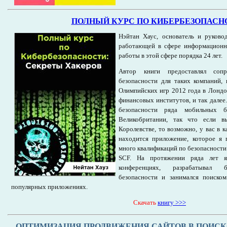
ПОЛНЫЙ КУРС ПО КИБЕРБЕЗОПАСН
Нэйтан Хаус, основатель и руковод
работающей в сфере информационно
работы в этой сфере порядка 24 лет.
Автор книги предоставлял соп
безопасности для таких компаний, к
Олимпийских игр 2012 года в Лондон
финансовых институтов, и так далее
безопасности ряда мобильных б
Великобритании, так что если 
Королевстве, то возможно, у вас в 
находится приложение, которое я 
много квалификаций по безопасности
SCF. На протяжении ряда лет я
конференциях, разрабатывал б
безопасности и занимался поиском
популярных приложениях.
Cкачать
книгу >>>
ОПТИМИЗАЦИЯ ПРОДВИЖЕНИЯ САЙТОВ В ПОИС