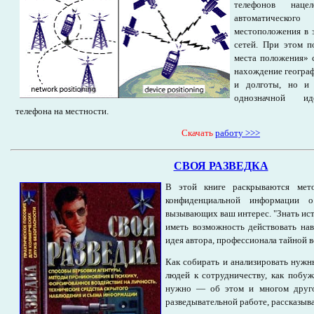
телефонов наце
автоматическ
местоположения в 
сетей. При этом п
места положения» 
нахождение геогра
и долготы, но и 
однозначной ид
телефона на местности.
Cкачать
работу >>>
СВОЯ РАЗВЕДКА
В этой книге раскрываются мет
конфиденциальной информации о
вызывающих ваш интерес. "Знать ис
иметь возможность действовать нав
идея автора, профессионала тайной 
Как собирать и анализировать нужны
людей к сотрудничеству, как побуж
нужно — об этом и многом друг
разведывательной работе, рассказыва