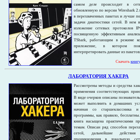
самом деле происходит в сет
обновленную по версии Wireshark 2.
в перехваченных пакетах и лучше п
задачи диагностики сетей. В нем 
изложение сетевых протоколов I
посвященную эффективным анализ
TShark, работающим в режиме ко
приложение, в котором поя
интерпретировать данные из пакетов,
Cкачать
книг
ЛАБОРАТОРИЯ ХАКЕРА
Рассмотрены методы и средства хак
применения соответствующих прин
В виде очерков описаны познавател
может выполнить в домашних ус
начиная со старшеклассника и 
программы, как правило, бесплатны
книга насыщена практическими п
темам. Описан ряд способов перехв
сетей, дальнейшие действия
проникновения в локальную сет