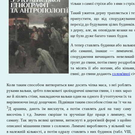
тільки з самої стріхи або з ями з стр
Такий ужиток дерну трапляється і те
припустити, що від споруджування
перехід до будування цілих будинків
з дерну, але, як оповідали козаки на
ще було дуже багато таких будов.
А тепер ставлять будинки або вальков
або саманні, інакше — лимпачеві
спорудження вичищають невеликий 
ґрунт до глини, потім глину роздроб
та місять її або ногами, або кіньм
глині; до глини додають
солом'яної
сі
Коли таким способом витвориться вже досить чіпка маса, з неї роблять
руками вальки, цебто плисковаті циліндричні шматки глини, і з них зараз
же й ліплять стіни, накладаючи вальки один на одного й утоптуючи їх та
вирівнюючи іноді дощечкою. Підвівши таким способом стіни на '/г чи на
3
Д аршина, дають їм висхнути, а потім ставлять далі на таку саму
височінь і т.д. Значно скоріше та зручніше йде праця з лимпачу, чи
саману. Так звуть великі цеглини, витиснуті в дерев'яній формі з щойно
описаної мішанини глини з соломою. Лимпачі виробляють у вільний час
в належній кількості, а потім одразу ставлять з них будинок (табл. VIII,