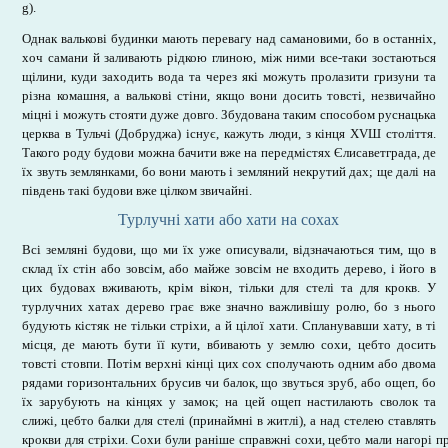
g).
Однак валькові будинки мають перевагу над самановими, бо в останніх,
хоч самани й заливають рідкою глиною, між ними все-таки зостаються
щілини, куди заходить вода та через які можуть пролазити гризуни та
різна комашня, а валькові стіни, якщо вони досить товсті, незвичайно
міцні і можуть стояти дуже довго. Збудована таким способом руснацька
церква в Тульчі (Добруджа) існує, кажуть люди, з кінця XVШ століття.
Такого роду будови можна бачити вже на передмістях Єлисаветграда, де
їх звуть землянками, бо вони мають і земляний некрутий дах; ще далі на
південь такі будови вже цілком звичайні.
Турлучні хати або хати на сохах
Всі земляні будови, що ми їх уже описували, відзначаються тим, що в
склад їх стін або зовсім, або майже зовсім не входить дерево, і його в
цих будовах вживають, крім вікон, тільки для стелі та для крокв. У
турлучних хатах дерево грає вже значно важливішу ролю, бо з нього
будують кістяк не тільки стріхи, а й цілої хати. Спланувавши хату, в ті
місця, де мають бути її кути, вбивають у землю сохи, цебто досить
товсті стовпи. Потім верхні кінці цих сох сполучають одним або двома
рядами горизонтальних брусив чи балок, що звуться зруб, або ощеп, бо
їх зарубують на кінцях у замок; на цей ощеп настилають сволок та
слижі, цебто балки для стелі (принаймні в житлі), а над стелею ставлять
крокви для стріхи. Сохи були раніше справжні сохи, цебто мали нагорі п