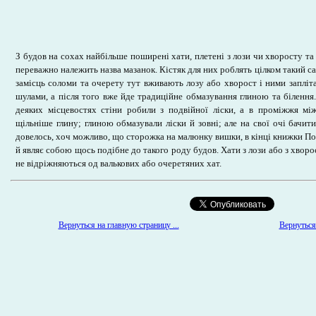
З будов на сохах найбільше поширені хати, плетені з лози чи хворосту та
переважно належить назва мазанок. Кістяк для них роблять цілком такий сам
замісць соломи та очерету тут вживають лозу або хворост і ними заплі
шулами, а після того вже йде традиційне обмазування глиною та білення
деяких місцевостях стіни робили з подвійної ліски, а в проміжжя мі
щільніше глину; глиною обмазували ліски й зовні; але на свої очі бачит
довелось, хоч можливо, що сторожка на малюнку вишки, в кінці книжки П
й являє собою щось подібне до такого роду будов. Хати з лози або з хворо
не відріжняються од валькових або очеретяних хат.
Вернуться 