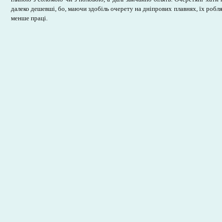
далеко дешевші, бо, маючи здобіль очерету на дніпрових плавнях, їх робля
менше праці.