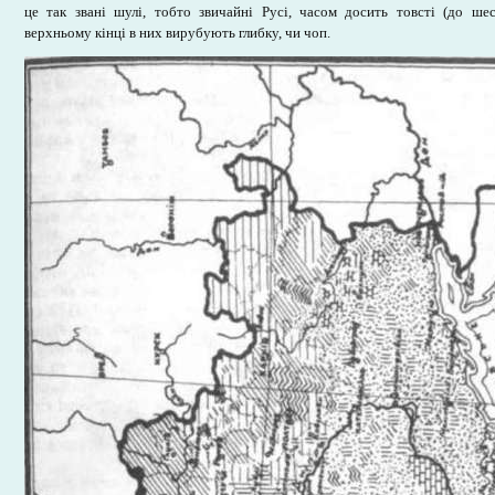
це так звані шулі, тобто звичайні Русі, часом досить товсті (до ше
верхньому кінці в них вирубують глибку, чи чоп.