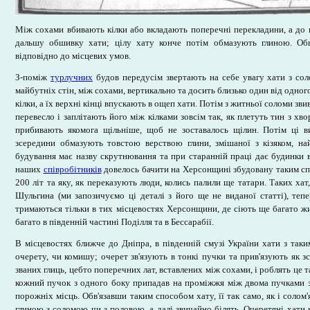
Між сохами вбивають кілки або вкладають поперечні перекладини, а до
дальшу обшивку хати; цілу хату конче потім обмазують глиною. Обш
відповідно до місцевих умов.
З-поміж
турлучних
будов передусім звертають на себе увагу хати з сол
майбутніх стін, між сохами, вертикально та досить близько один від одног
кілки, а їх верхні кінці впускають в ощеп хати. Потім з житньої соломи зви
перевесло і заплітають його між кілками зовсім так, як плетуть тин з хво
прибивають якомога щільніше, щоб не зоставалось щілин. Потім ці ви
зсередини обмазують товстою верствою глини, змішаної з кізяком, на
будування має назву скрутнювання та при старанній праці дає будинки 
наших
співробітників
довелось бачити на Херсонщині збудовану таким сп
200 літ та яку, як переказують люди, колись палили ще татари. Таких хат,
Шульгина (ми запозичуємо ці деталі з його ще не виданої статті), тепе
тримаються тільки в тих місцевостях Херсонщини, де сіють ще багато жи
багато в південній частині Поділля та в Бессарабії.
В місцевостях ближче до Дніпра, в південній смузі України хати з таки
очерету, чи комишу; очерет зв'язують в тонкі пучки та прив'язують як зс
званих глиць, цебто поперечних лат, вставлених між сохами, і роблять це 
кожний пучок з одного боку припадав на проміжжя між двома пучками з
порожніх місць. Обв'язавши таким способом хату, її так само, як і солом
глиною з соломою чи з половою, а далі звичайно білять. Очеретяні хати не