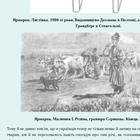
Ярмарок. Листівка. 1900-ті роки. Видавництво Дохмана в Полтаві, 
Грандберг в Стокгольмі.
Ярмарок. Малюнок І. Рєпіна, гравюра Сєрякова. Кінець 
Тому й не дивно зовсім, що в українців тепер не тільки немає й натяку на
тварин, але й не переховалось навіть спогадів про такі річі, як «спожив