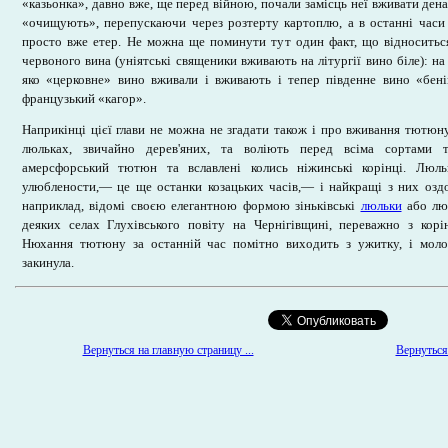
«казьонка», давно вже, ще перед війною, почали замісць неї вживати ден
«очищують», перепускаючи через розтерту картоплю, а в останні часи
просто вже етер. Не можна ще поминути тут один факт, що відноситьс
червоного вина (уніятські священики вживають на літургії вино біле): на
яко «церковне» вино вживали і вживають і тепер південне вино «бен
французький «кагор».
Наприкінці цієї глави не можна не згадати також і про вживання тютюну
люльках, звичайно дерев'яних, та воліють перед всіма сортами 
амерсфорський тютюн та вславлені колись ніжинські корінці. Люл
улюблености,— це ще останки козацьких часів,— і найкращі з них озд
наприклад, відомі своєю елегантною формою зіньківські
люльки
або лю
деяких селах Глухівського повіту на Чернігівщині, переважно з корі
Нюхання тютюну за останній час помітно виходить з ужитку, і мол
закинула.
Вернуться 