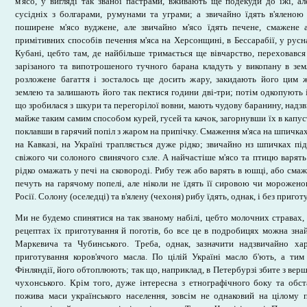
м'ясо, у вигляді так званої пастрами, вживають ще подекуди до їжі, ал
сусідніх з болгарами, румунами та уграми; а звичайно їдять в'яленою
поширене м'ясо вуджене, але звичайно м'ясо їдять печене, смажене 
примітивних способів печення м'яса на Херсонщині, в Бессарабії, у русн
Кубані, цебто там, де найбільше тримається ще вівчарство, переховався
зарізаного та випотрошеного тучного барана кладуть у викопану в зем
розложене багаття і зосталось ще досить жару, закидають його цим 
землею та залишають його так пектися години дві-три; потім одкопують 
що зробилася з шкури та перегорілої вовни, мають чудову баранину, надзв
майже таким самим способом курей, гусей та качок, загорнувши їх в капус
поклавши в гарячий попіл з жаром на припічку. Смаження м'яса на шпичках
на Кавказі, на Україні трапляється дуже рідко; звичайно нз шпичках п
свіжого чи солоного свинячого сзле. А найчастіше м'ясо та птицю варят
рідко омажать у печі на сковороді. Рибу теж або варять в юшці, або смаж
печуть на гарячому попелі, але ніколи не їдять її сировою чи морожено
Росії. Солону (оселедці) та в'ялену (чехоня) рибу їдять, однак, і без приготу
Ми не будемо спинятися на так званому набілі, цебто молочних стравах, 
рецептах їх приготування й поготів, бо все це в подробицях можна зна
Маркевича та Чубинського. Треба, однак, зазначити надзвичайно х
приготування коров'ячого масла. По цілій Україні масло б'ють, а ти
Фінляндії, його обтоплюють; так що, наприклад, в Петербурзі збите з вер
чухонського. Крім того, дуже інтересна з етнографічного боку та обст
пожива маси українського населення, зовсім не однаковий на цілому 