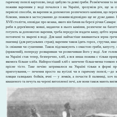
гарячому попелі картоплю, іноді цибулю та деякі гриби. Розм'ягчення та п
поживи варенням у воді почалося і на Україні, зрозуміла річ, ще за сп
первісні способи, як варення за допомогою розпеченого каміння, що пере
білизни, зникли в застосуванню до поживи відповідно ще не дуже давно. 
XVII століття, оповідає про козака, якого він бачив на березі річки Самари
риби в дерев'яному ковші, кидаючи в нього каміння, розпечене на багатт
готують за допомогою варення, треба передусім згадати кашу, цебто зерна
потовчені та зварені в воді. Для каші найчастіше вживаються зерна гре
пшениці (для ритуальних страв); вареним також їдять горох, стручки, ква
їх свіжими чи сушеними. Також підсмажують з омастою гриби, капусту, к
(пряжений), попереду розваривши чи розмочивши його у воді. Але гол
на Україні став тепер, безперечно, хліб, а вся инша пожива є тільки при
якомога більше хліба. Найпростіший хліб є запечене більш-менш тонкою 
прісне тісто. Таке печіво затрималося на Україні тільки в формі п
приготування,— печення просто на вугіллі чи в гарячому попелі,—до к
пляцки галицьких бойків, ячні — у лемків, а почасти й паляниці, хоч п
квашеного та печуть на черені витопленої печі, але вони також мають вигл