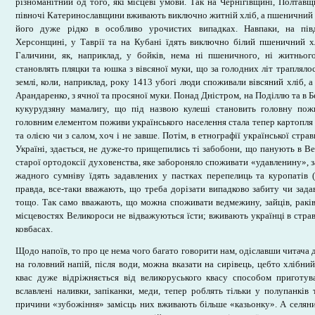
різноманітний од того, які місцеві умови. Так на Чернігівщині, Полтавщ
півночі Катеринославщини вживають виключно житній хліб, а пшеничний в
його дуже рідко в особливо урочистих випадках. Навпаки, на пів
Херсонщині, у Таврії та на Кубані їдять виключно білий пшеничний х
Галичини, як, наприклад, у бойків, нема ні пшеничного, ні житньог
становлять пляцки та юшка з вівсяної муки, що за голодних літ траплялос
землі, коли, наприклад, року 1413 убогі люди споживали вівсяний хліб, а
Арандаренко, з ячної та просяної муки. Понад Дністром, на Поділлю та в Бе
кукурудзяну мамалигу, що під назвою кулеші становить головну пожи
головним елементом поживи українського населення стала тепер картопля 
та олією чи з салом, хоч і не завше. Потім, в етнографії української стра
Україні, здається, не дуже-то прищепились ті забобони, що панують в В
старої ортодоксії духовенства, яке забороняло споживати «удавленину», з
жадного сумніву їдять задавлених у пастках перепелиць та куропатів 
правда, все-таки вважають, що треба дорізати випадково забиту чи зада
тощо. Так само вважають, що можна споживати ведмежину, зайців, раків,
місцевостях Великороси не відважуються їсти; вживають українці в страві
ковбасах.
Щодо напоїв, то про це нема чого багато говорити нам, одіславши читача 
на головний напій, після води, можна вказати на сирівець, цебто хлібний
квас дуже відріжняється від великоруського квасу способом приготув
вславлені наливки, запіканки, меди, тепер роблять тільки у полупанків 
причини «зубожіння» замісць них вживають більше «казьонку». А селяни,