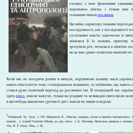
схожих з нею фізичними умовами,
переважно м'ясна, і тільки вже 
головним чином
рослинна
.
Ця зміна характеру поживи переходил
послідовності, але у послідовності кл
суспільних класів; одночасно зі змі
мінялася й їх пожива, притому пе
зрозуміла річ, почалася в нижчих по
як це вже давно помітили економісти.
Коли ми, не заходячи далеко в минуле, порівняємо поживу маси українсь
навіть півстоліття тому з теперішньою поживою, то побачимо, що навіть з
стався дуже помітний перехід до рослинної їжі. В теперішній час україн
їдять
м'ясо
, власне кажучи, тільки на різдвяні та великодні свята (коли кол
в які-небудь виключно урочисті дні і зовсім не завше в неділю.
1
Чубинскій, Тр. Эксп.. т. VII; Маркевичъ Я., Обычаи, поверья, кухня и напитки малороссіян-ь. 
пожива... у східній Галичині (Матер, до укр. етнол.. т. I); Левченко, Несколько данныхъ о жилищ
Отд. И. Р. Геогр. Общ., т. II).