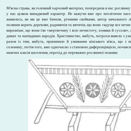
М'ясна страва, як головний харчовий матеріал, попередила в нас рослинну 
у нас цілком випадковий характер. Не кажучи вже про неолітичне нас
живилось, як ми це вже бачили, річними скойками, автор начального л
полянин корить деревлян, радимичів та вятичів, що вони «ядуще все нечис
виразніше, що вони їли «мертвечину і всю нечистоту, хомяки й сусоли», я
диких та напівдиких народів. Християнство, мабуть, потрохи вивело з у
разом із тим, мабуть, припинило й уживання кінського м'яса, що з н
солонину; потім того, вже одночасно з становою диференціяцією, почався
нижчих класів населення, перехід до переважно рослинної поживи.