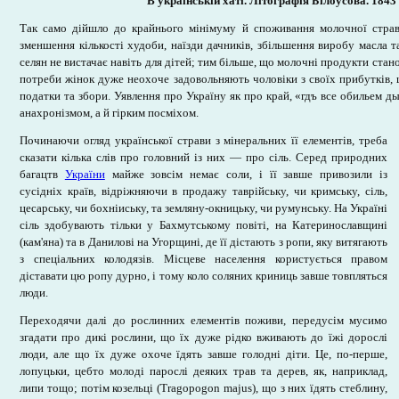
В українській хаті. Літографія Білоусова. 1843 
Так само дійшло до крайнього мінімуму й споживання молочної страви
зменшення кількості худоби, наїзди дачників, збільшення виробу масла 
селян не вистачає навіть для дітей; тим більше, що молочні продукти ста
потреби жінок дуже неохоче задовольняють чоловіки з своїх прибутків, 
податки та збори. Уявлення про Україну як про край, «гдъ все обильем ды
анахронізмом, а й гірким посміхом.
Починаючи огляд української страви з мінеральних її елементів, треба
сказати кілька слів про головний із них — про сіль. Серед природних
багацтв
України
майже зовсім немає соли, і її завше привозили із
сусідніх країв, відріжняючи в продажу таврійську, чи кримську, сіль,
цесарську, чи бохніиську, та земляну-окницьку, чи румунську. На Україні
сіль здобувають тільки у Бахмутському повіті, на Катеринославщині
(кам'яна) та в Данилові на Угорщині, де її дістають з ропи, яку витягають
з спеціальних колодязів. Місцеве населення користується правом
діставати цю ропу дурно, і тому коло соляних криниць завше товпляться
люди.
Переходячи далі до рослинних елементів поживи, передусім мусимо
згадати про дикі рослини, що їх дуже рідко вживають до їжі дорослі
люди, але що їх дуже охоче їдять завше голодні діти. Це, по-перше,
лопуцьки, цебто молоді парослі деяких трав та дерев, як, наприклад,
липи тощо; потім козельці (Tragopogon majus), що з них їдять стеблину,