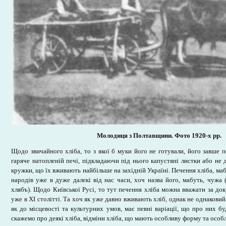
Молодиця з Полтавщини. Фото 1920-х рр.
Щодо звичайного хліба, то з якої б муки його не готували, його завше п
гаряче натопленій печі, підкладаючи під нього капустяні листки або не 
кружки, що їх вживають найбільше на західній Україні. Печення хліба, маб
народів уже в дуже далекі від нас часи, хоч назва його, мабуть, чужа (
хлябъ). Щодо Київської Русі, то тут печення хліба можна вважати за до
уже в XI столітті. Та хоч як уже давно вживають хліб, однак не однаковий 
як до місцевості та культурних умов, має певні варіації, що про них бу
скажемо про деякі хліба, відміни хліба, що мають особливу форму та особл