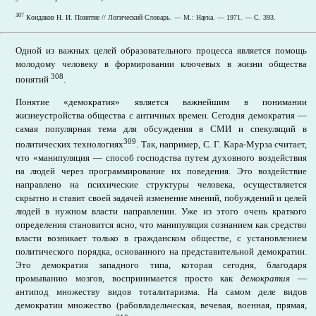
307
Кондаков Н. И. Понятие // Логический Словарь. — М.: Наука. — 1971. — С. 393.
Одной из важных целей образовательного процесса является помощь
молодому человеку в формировании ключевых в жизни общества
308
понятий
.
Понятие «демократия» является важнейшим в понимании
жизнеустройства общества с античных времен. Сегодня демократия —
самая популярная тема для обсуждения в СМИ и спекуляций в
309
политических технологиях
. Так, например, С. Г. Кара-Мурза считает,
что «манипуляция — способ господства путем духовного воздействия
на людей через программирование их поведения. Это воздействие
направлено на психические структуры человека, осуществляется
скрытно и ставит своей задачей изменение мнений, побуждений и целей
людей в нужном власти направлении. Уже из этого очень краткого
определения становится ясно, что манипуляция сознанием как средство
власти возникает только в гражданском обществе, с установлением
политического порядка, основанного на представительной демократии.
Это демократия западного типа, которая сегодня, благодаря
промыванию мозгов, воспринимается просто как
демократия
—
антипод множеству видов тоталитаризма. На самом деле видов
демократии множество (рабовладельческая, вечевая, военная, прямая,