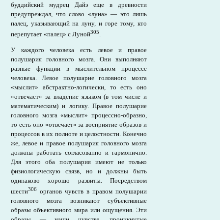
буддийский мудрец Дайэ еще в древности
предупреждал, что слово «луна» — это лишь
палец, указывающий на луну, и горе тому, кто
305
перепутает «палец» с Луной
.
У каждого человека есть левое и правое
полушария головного мозга. Они выполняют
разные функции в мыслительном процессе
человека. Левое полушарие головного мозга
«мыслит» абстрактно-логически, то есть оно
«отвечает» за владение языком (в том числе и
математическим) и логику. Правое полушарие
головного мозга «мыслит» процессно-образно,
то есть оно «отвечает» за восприятие образов и
процессов в их полноте и целостности. Конечно
же, левое и правое полушария головного мозга
должны работать согласованно и гармонично.
Для этого оба полушария имеют не только
физиологическую связв, но и должны быть
одинаково хорошо развиты. Посредством
306
шести
органов чувств в правом полушарии
головного мозга возникают субъективные
образы объективного мира или ощущения. Эти
образы — наши чувства, проникнутые