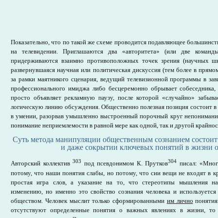
Показательно, что по такой же схеме проводится подавляющее большинств
на телевидении. Приглашаются два «авторитета» (или две команды
придерживаются взаимно противоположных точек зрения (научных шко
развернувшаяся научная или политическая дискуссия (тем более в прямо
за рамки маятникого сценария, ведущий телевизионной программы в за
профессионального имиджа либо бесцеремонно обрывает собеседника, 
просто объявляет рекламную паузу, после которой «случайно» забыв
логическую линию обсуждения. Общественно полезная позиция состоит в
в умении, разорвав умышленно выстроенный порочный круг непонимания
понимание неприемлемости в равной мере как одной, так и другой крайнос
Суть метода манипуляции общественным сознанием состоит
и даже сокрытии ключевых понятий в жизни 
303
304
Авторский коллектив
под псевдонимом К. Прутков
писал: «Мно
потому, что наши понятия слабы, но потому, что сии вещи не входят в к
простая игра слов, а указание на то, что стереотипы мышления н
изменению, но именно это свойство сознания человека и используется
обществом. Человек мыслит только сформированными
им лично
понятиям
отсутствуют определенные понятия о важных явлениях в жизни, то 