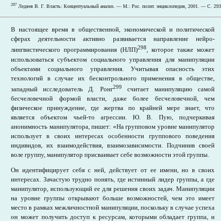
297
Ледяев В. Г. Власть: Концептуальный анализ. — М.: Рос. полит. энциклопедия, 2001. — С. 293
В настоящее время в общественной, экономической и политической
сферах деятельности активно развивается направление нейро-
298
лингвистического программирования (НЛП)
, которое также может
использоваться субъектом социального управления для манипуляции
объектами социального управления. Учитывая опасность этих
технологий в случае их бесконтрольного применения в обществе,
299
западный исследователь Д. Ронг
считает манипуляцию самой
бесчеловечной формой власти, даже более бесчеловечной, чем
физическое принуждение, где жертва по крайней мере знает, что
является объектом чьей-то агрессии. Ю. В. Пую, подчеркивая
анонимность манипулятора, пишет: «На групповом уровне манипулятор
использует в своих интересах особенности группового поведения
индивидов, их взаимодействия, взаимозависимости. Подчинив своей
воле группу, манипулятор присваивает себе возможности этой группы.
Он идентифицирует себя с ней, действует от ее имени, но в своих
интересах. Зачастую трудно понять, где истинный лидер группы, а где
манипулятор, использующий ее для решения своих задач. Манипуляции
на уровне группы открывают больше возможностей, чем это имеет
место в рамках межличностной манипуляции, поскольку в случае успеха
он может получить доступ к ресурсам, которыми обладает группа, и