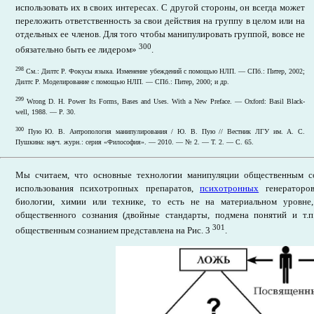
использовать их в своих интересах. С другой стороны, он всегда может
переложить ответственность за свои действия на группу в целом или на
отдельных ее членов. Для того чтобы манипулировать группой, вовсе не
300
обязательно быть ее лидером»
.
298
См.: Дилтс Р. Фокусы языка. Изменение убеждений с помощью НЛП. — СПб.: Питер, 2002;
Дилтс Р. Моделирование с помощью НЛП. — СПб.: Питер, 2000; и др.
299
Wrong D. H. Power Its Forms, Bases and Uses. With a New Preface. — Oxford: Basil Black-
well, 1988. — P. 30.
300
Пую Ю. В. Антропология манипулирования / Ю. В. Пую // Вестник ЛГУ им. А. С.
Пушкина: науч. журн.: серия «Философия». — 2010. — № 2. — Т. 2. — С. 65.
Мы считаем, что основные технологии манипуляции общественным с
использования психотропных препаратов,
психотронных
генераторо
биологии, химии или технике, то есть не на материальном уровне,
общественного сознания (двойные стандарты, подмена понятий и т.п
301
общественным сознанием представлена на Рис. 3
.