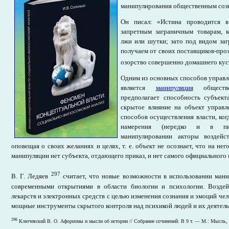
манипулирования общественным соз
Он писал: «Истина проводится в
запретным заграничным товарам, 
лжи или шутки; зато под видом з
получаем от своих поставщиков-про
озорство совершенно домашнего кус
Одним из основных способов управл
является
манипуляция
обществе
предполагает способность субъект
скрытое влияние на объект управл
способов осуществления власти, ко
намерения (нередко и в пи
манипулировании акторы воздейс
оповещая о своих желаниях и целях, т. е. объект не осознает, что на нег
манипуляции нет субъекта, отдающего приказ, и нет самого официального 
297
В. Г. Ледяев
считает, что новые возможности в использовании мани
современными открытиями в области биологии и психологии. Возде
лекарств и электронных средств с целью изменения сознания и эмоций чел
мощные инструменты скрытого контроля над психикой людей и их деятел
296
Ключевский В. О. Афоризмы и мысли об истории // Собрание сочинений: В 9 т. — М.: Мысль, 