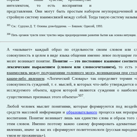
интеллектом, то есть восприятия и
представления. Они могут быть простым набором неупорядоченной и
стройную систему взаимосвязей между собой. Тогда такую систему назыв
305
См.: Судзуки Д. Т. Основы дзэн-буддизма. — Бишкек: Одиссей, 1993.
306
Пять органов чувств плюс чувство меры предопределения развития бытия как основа интуиции.
А «называет» каждый образ по отдельности своим словом или с
совокупность в целом в виде языка общения именно левое полушарие го
мозге возникает понятие.
Понятие — это постоянное взаимное соответ
лексическим выражением (словом или словосочетанием),
то есть 
взаимосвязь между полушариями головного мозга, возникающая при стол
каким-либо явлением
. «Логический Словарь» так определяет термин «п
совокупность суждений, т. е. мыслей, в которых что-либо утверждается 
исследуемого объекта, ядром которой являются суждения о наибол
307
существенных признаках этого объекта»
.
Любой человек мыслит понятиями, которые формируются под воздейс
средств массовой информации и
образовательного
процесса как неразры
воспитания. Понятие возникает лишь как единство слова и образа того я
этим словом. Именно поэтому важно самому формировать адекватные
явлениях, иначе за вас их сформируют политтехнологи (русская народна
умом не проживешь»).