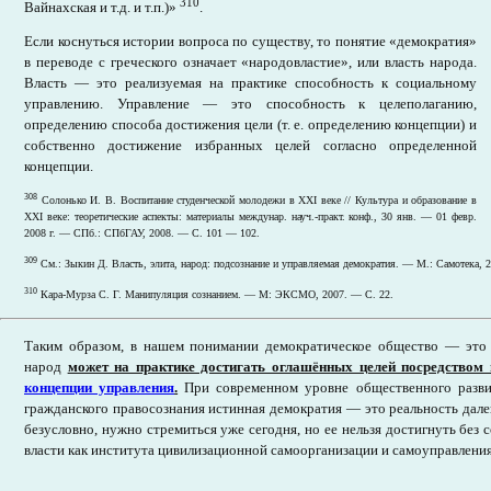
310
Вайнахская и т.д. и т.п.)»
.
Если коснуться истории вопроса по существу, то понятие «демократия»
в переводе с греческого означает «народовластие», или власть народа.
Власть — это реализуемая на практике способность к социальному
управлению. Управление — это способность к целеполаганию,
определению способа достижения цели (т. е. определению концепции) и
собственно достижение избранных целей согласно определенной
концепции.
308
Солонько И. В. Воспитание студенческой молодежи в XXI веке // Культура и образование в
XXI веке: теоретические аспекты: материалы междунар. науч.-практ. конф., 30 янв. — 01 февр.
2008 г. — СПб.: СПбГАУ, 2008. — С. 101 — 102.
309
См.: Зыкин Д. Власть, элита, народ: подсознание и управляемая демократия. — М.: Самотека, 2
310
Кара-Мурза С. Г. Манипуляция сознанием. — М: ЭКСМО, 2007. — С. 22.
Таким образом, в нашем понимании демократическое общество — это 
народ
может на практике достигать оглашённых целей посредством 
концепции управления
.
При современном уровне общественного разви
гражданского правосознания истинная демократия — это реальность далек
безусловно, нужно стремиться уже сегодня, но ее нельзя достигнуть без
власти как института цивилизационной самоорганизации и самоуправления