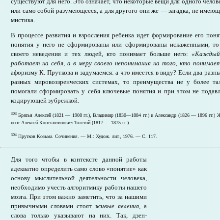
существуют для него. Это означает, что некоторые вещи для одного чело
или само собой разумеющееся, а для другого они же — загадка, не имеющая
мистика.
В процессе развития и взросления ребенка идет формирование его пон
понятия у него не сформированы или сформированы искаженными, то
своего неведения и тех людей, кто понимает больше него:
«Каждый 
работает на себя, а в меру своего непонимания на того, кто понимае
афоризму К. Пруткова и задумаемся: а что имеется в виду? Если два разн
разных мировоззренческих системах, то преимущества не у более тал
помогали сформировать у себя ключевые понятия и при этом не подавл
кодирующей зубрежкой.
303
Братья Алексей (1821 — 1908 гг.), Владимир (1830—1884 гг.) и Александр (1826 — 1896 гг.
поэт Алексей Константинович Толстой (1817 — 1875 гг.).
304
Прутков Козьма. Сочинения. — М.: Худож. лит., 1976. — С. 117.
Для того чтобы в контексте данной работы
адекватно определить само слово «понятие» как
основу мыслительной деятельности человека,
необходимо учесть алгоритмику работы нашего
мозга. При этом важно заметить, что за нашими
привычными словами стоят
живые явления,
а
слова только указывают на них. Так, дзен-