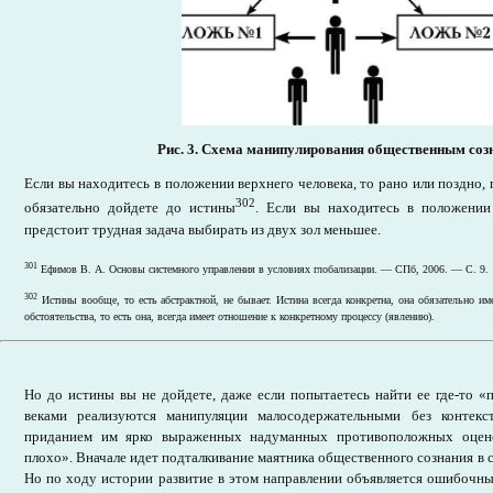
Рис. 3. Схема манипулирования общественным соз
Если вы находитесь в положении верхнего человека, то рано или поздно,
302
обязательно дойдете до истины
. Если вы находитесь в положении
предстоит трудная задача выбирать из двух зол меньшее.
301
Ефимов В. А. Основы системного управления в условиях глобализации. — СПб, 2006. — С. 9.
302
Истины вообще, то есть абстрактной, не бывает. Истина всегда конкретна, она обязательно им
обстоятельства, то есть она, всегда имеет отношение к конкретному процессу (явлению).
Но до истины вы не дойдете, даже если попытаетесь найти ее где-то «
веками реализуются манипуляции малосодержательными без контекс
приданием им ярко выраженных надуманных противоположных оце
плохо». Вначале идет подталкивание маятника общественного сознания в 
Но по ходу истории развитие в этом направлении объявляется ошибочны