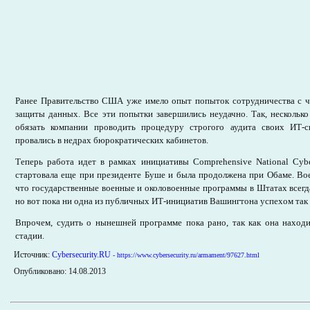
Ранее Правительство США уже имело опыт попыток сотрудничества с ч
защиты данных. Все эти попытки завершились неудачно. Так, несколько
обязать компании проводить процедуру строгого аудита своих ИТ-с
провались в недрах бюрократических кабинетов.
Теперь работа идет в рамках инициативы Comprehensive National Cyberse
стартовала еще при президенте Буше и была продолжена при Обаме. Во
что государственные военные и околовоенные программы в Штатах всег
но вот пока ни одна из публичных ИТ-инициатив Вашингтона успехом так 
Впрочем, судить о нынешней программе пока рано, так как она находи
стадии.
Источник:
Cybersecurity.RU
- https://www.cybersecurity.ru/armament/97627.html
Опубликовано: 14.08.2013