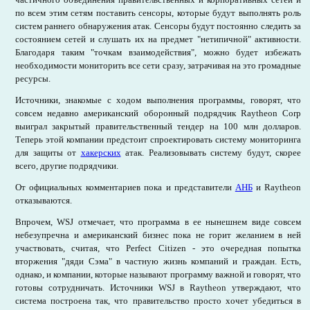
по всем этим сетям поставить сенсоры, которые будут выполнять роль
систем раннего обнаружения атак. Сенсоры будут постоянно следить за
состоянием сетей и слушать их на предмет "нетипичной" активности.
Благодаря таким "точкам взаимодействия", можно будет избежать
необходимости мониторить все сети сразу, затрачивая на это громадные
ресурсы.
Источники, знакомые с ходом выполнения программы, говорят, что
совсем недавно американский оборонный подрядчик Raytheon Corp
выиграл закрытый правительственный тендер на 100 млн долларов.
Теперь этой компании предстоит спроектировать систему мониторинга
для защиты от
хакерских
атак. Реализовывать систему будут, скорее
всего, другие подрядчики.
От официальных комментариев пока и представители
АНБ
и Raytheon
отказываются.
Впрочем, WSJ отмечает, что программа в ее нынешнем виде совсем
небезупречна и американский бизнес пока не горит желанием в ней
участвовать, считая, что Perfect Citizen - это очередная попытка
вторжения "дяди Сэма" в частную жизнь компаний и граждан. Есть,
однако, и компании, которые называют программу важной и говорят, что
готовы сотрудничать. Источники WSJ в Raytheon утверждают, что
система построена так, что правительство просто хочет убедиться в