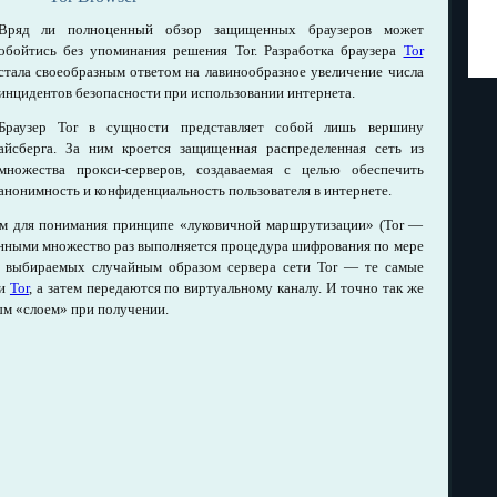
Вряд ли полноценный обзор защищенных браузеров может
обойтись без упоминания решения Tor. Разработка браузера
Tor
стала своеобразным ответом на лавинообразное увеличение числа
инцидентов безопасности при использовании интернета.
Браузер Tor в сущности представляет собой лишь вершину
айсберга. За ним кроется защищенная распределенная сеть из
множества прокси-серверов, создаваемая с целью обеспечить
анонимность и конфиденциальность пользователя в интернете.
ом для понимания принципе «луковичной маршрутизации» (Tor —
данными множество раз выполняется процедура шифрования по мере
ри выбираемых случайным образом сервера сети Tor — те самые
ти
Tor
, а затем передаются по виртуальному каналу. И точно так же
м «слоем» при получении.