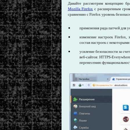
Давайте рассмотрим концепцию бра
Mozilla Firefox
с расширенным сроко
сравнению с Firefox уровень безопас
применения ряда патчей для у
изменение настроек Firefox,
состав настроек с некоторыми 
усиление безопасности за сче
веб-сайтов: HTTPS-Everywher
перенесению функциональност