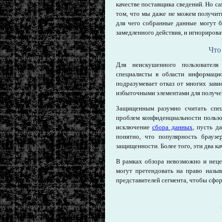
качестве поставщика сведений. Но с
том, что мы даже не можем получить
для чего собранные данные могут 
замедленного действия, и игнорирова
Что
Для неискушенного пользовател
специалисты в области информацио
подразумевает отказ от многих зав
избыточными элементами для получен
Защищенным разумно считать спец
проблем конфиденциальности пользо
исключение
сбора данных
, пусть д
понятно, что популярность браузе
защищенности. Более того, эти два ка
В рамках обзора невозможно и неце
могут претендовать на право назы
представителей сегмента, чтобы сфо