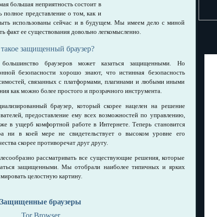
амая большая неприятность состоит в
 полное представление о том, как и
быть использованы сейчас и в будущем. Мы имеем дело с миной
ть факт ее существования довольно легкомысленно.
 такое защищенный браузер?
я большинство браузеров может казаться защищенными. Но
нной безопасности хорошо знают, что истинная безопасность
исимостей, связанных с платформами, плагинами и любыми иными
ия как можно более простого и прозрачного инструмента.
иализированный браузер, который скорее нацелен на решение
вателей, предоставление ему всех возможностей по управлению,
аже в ущерб комфортной работе в Интернете. Теперь становится
ра ни в коей мере не свидетельствует о высоком уровне его
чества скорее противоречат друг другу.
лесообразно рассматривать все существующие решения, которые
ваться защищенными. Мы отобрали наиболее типичных и ярких
рмировать целостную картину.
Защищенные браузеры
Tor Browser