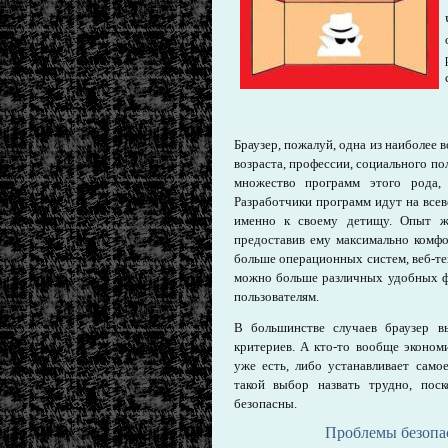
Браузер, пожалуй, одна из наиболее 
возраста, профессии, социального п
множество программ этого рода, 
Разработчики программ идут на все
именно к своему детищу. Опыт же 
предоставив ему максимально комф
больше операционных систем, веб-те
можно больше различных удобных фу
пользователям.
В большинстве случаев браузер в
критериев. А кто-то вообще эконом
уже есть, либо устанавливает сам
такой выбор назвать трудно, пос
безопасны.
Проблемы безопас