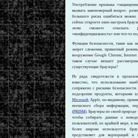
Употребление признака «защищенн
вызвать закономерный вопрос: разв
большого риска ошибиться можно 
сейчас откроете окно настроек браузе
легко сможете отыскать ра
«конфиденциальность» или что-то по
Функции безопасности, такие как з
запрет слежения, приватный режим
вооружение Google Chrome, Internet
таком случае мешает рассматри
существующие браузеры?
Из ряда свидетельств в прошло
известно, что использование наи
сопряжено с рисками безопасности
подозрение продукты, которыми в
Microsoft
, Apple, по-видимому, прин
негласного сбора информации, пе
(
PRISM
). Браузеры по своей природе
чтобы собирать данные о поведе
пользователей, по крайней мере, в м
более широко используется бра
представляет для корпораций и 