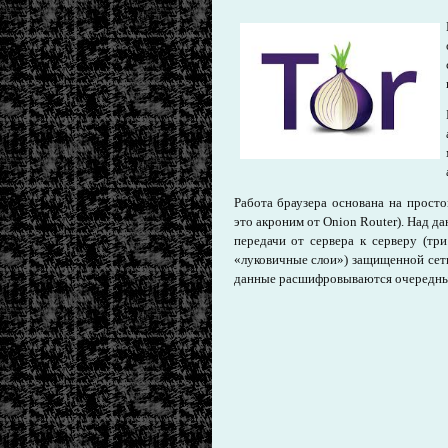
Работа браузера основана на прост
это акроним от Onion Router). Над 
передачи от сервера к серверу (т
«луковичные слои») защищенной се
данные расшифровываются очередны