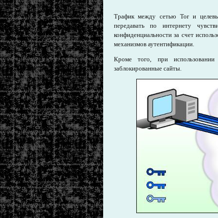
Трафик между сетью Tor и целевы
передавать по интернету чувст
конфиденциальности за счет использ
механизмов аутентификации.
Кроме того, при использовании
заблокированные сайты.