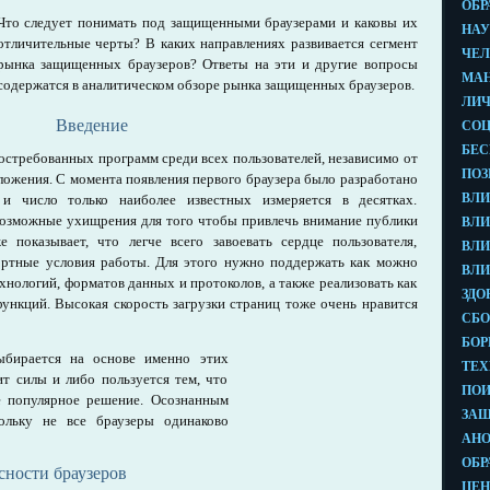
Что следует понимать под защищенными браузерами и каковы их
отличительные черты? В каких направлениях развивается сегмент
рынка защищенных браузеров? Ответы на эти и другие вопросы
содержатся в аналитическом обзоре рынка защищенных браузеров.
Введение
востребованных программ среди всех пользователей, независимо от
оложения. С момента появления первого браузера было разработано
и число только наиболее известных измеряется в десятках.
возможные ухищрения для того чтобы привлечь внимание публики
показывает, что легче всего завоевать сердце пользователя,
ортные условия работы. Для этого нужно поддержать как можно
хнологий, форматов данных и протоколов, а также реализовать как
нкций. Высокая скорость загрузки страниц тоже очень нравится
ыбирается на основе именно этих
ит силы и либо пользуется тем, что
ое популярное решение. Осознанным
кольку не все браузеры одинаково
ности браузеров