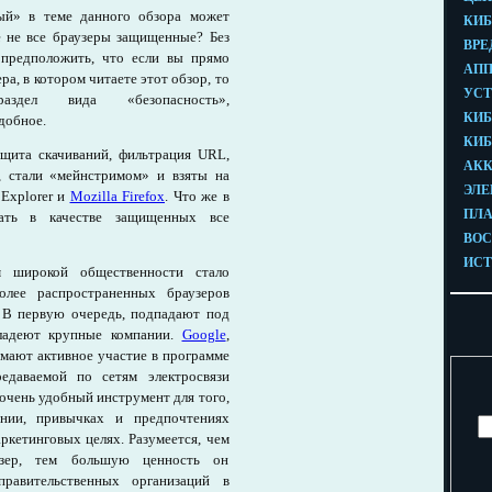
ый» в теме данного обзора может
е не все браузеры защищенные? Без
предположить, что если вы прямо
ра, в котором читаете этот обзор, то
здел вида «безопасность»,
добное.
ащита скачиваний, фильтрация URL,
, стали «мейнстримом» и взяты на
 Explorer и
Mozilla Firefox
. Что же в
вать в качестве защищенных все
м широкой общественности стало
более распространенных браузеров
. В первую очередь, подпадают под
ладеют крупные компании.
Google
,
имают активное участие в программе
редаваемой по сетям электросвязи
 очень удобный инструмент для того,
нии, привычках и предпочтениях
аркетинговых целях. Разумеется, чем
узер, тем большую ценность он
правительственных организаций в