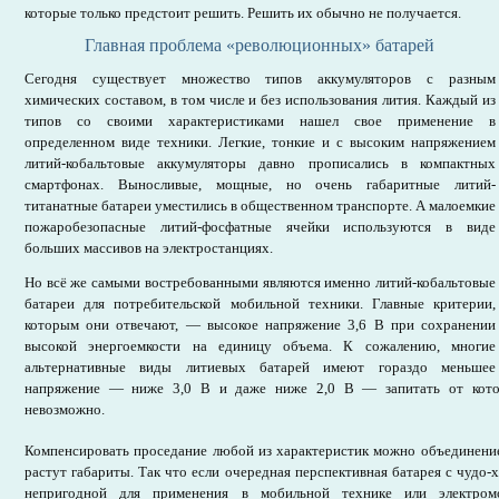
которые только предстоит решить. Решить их обычно не получается.
Главная проблема «революционных» батарей
Сегодня существует множество типов аккумуляторов с разным
химических составом, в том числе и без использования лития. Каждый из
типов со своими характеристиками нашел свое применение в
определенном виде техники. Легкие, тонкие и с высоким напряжением
литий-кобальтовые аккумуляторы давно прописались в компактных
смартфонах. Выносливые, мощные, но очень габаритные литий-
титанатные батареи уместились в общественном транспорте. А малоемкие
пожаробезопасные литий-фосфатные ячейки используются в виде
больших массивов на электростанциях.
Но всё же самыми востребованными являются именно литий-кобальтовые
батареи для потребительской мобильной техники. Главные критерии,
которым они отвечают, — высокое напряжение 3,6 В при сохранении
высокой энергоемкости на единицу объема. К сожалению, многие
альтернативные виды литиевых батарей имеют гораздо меньшее
напряжение — ниже 3,0 В и даже ниже 2,0 В — запитать от кото
невозможно.
Компенсировать проседание любой из характеристик можно объединением
растут габариты. Так что если очередная перспективная батарея с чудо-
непригодной для применения в мобильной технике или электром