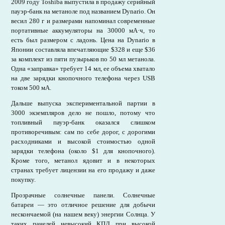
2009 году Toshiba выпустила в продажу серийный
пауэр-банк на метаноле под названием Dynario. Он
весил 280 г и размерами напоминал современные
портативные аккумуляторы на 30000 мА·ч, то
есть был размером с ладонь. Цена на Dynario в
Японии составляла впечатляющие $328 и еще $36
за комплект из пяти пузырьков по 50 мл метанола.
Одна «заправка» требует 14 мл, ее объема хватало
на две зарядки кнопочного телефона через USB
током 500 мА.
Дальше выпуска экспериментальной партии в
3000 экземпляров дело не пошло, потому что
топливный пауэр-банк оказался слишком
противоречивым: сам по себе дорог, с дорогими
расходниками и высокой стоимостью одной
зарядки телефона (около $1 для кнопочного).
Кроме того, метанол ядовит и в некоторых
странах требует лицензии на его продажу и даже
покупку.
Прозрачные солнечные панели. Солнечные
батареи — это отличное решение для добычи
нескончаемой (на нашем веку) энергии Солнца. У
таких панелей невысокий КПД при высокой