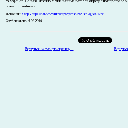
телефонов. Но пока именно литий-ионные батареи определяют прогресс в
и электромобилей.
Источник:
Хабр - https://habr.com/ru/company/toshibarus/blog/462185/
Опубликовано: 6.08.2019
Вернуться