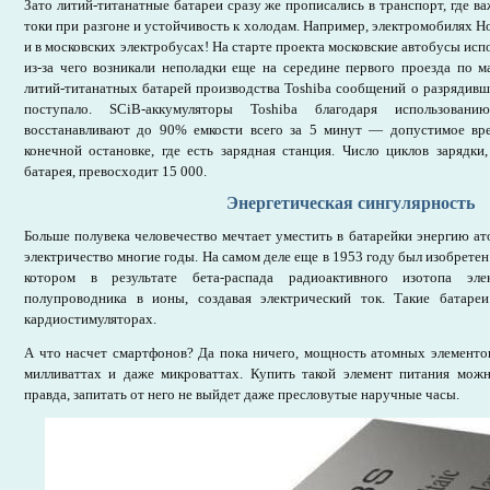
Зато литий-титанатные батареи сразу же прописались в транспорт, где ва
токи при разгоне и устойчивость к холодам. Например, электромобилях Ho
и в московских электробусах! На старте проекта московские автобусы исп
из-за чего возникали неполадки еще на середине первого проезда по м
литий-титанатных батарей производства Toshiba сообщений о разрядивш
поступало. SCiB-аккумуляторы Toshiba благодаря использован
восстанавливают до 90% емкости всего за 5 минут — допустимое вре
конечной остановке, где есть зарядная станция. Число циклов зарядки
батарея, превосходит 15 000.
Энергетическая сингулярность
Больше полувека человечество мечтает уместить в батарейки энергию ат
электричество многие годы. На самом деле еще в 1953 году был изобретен
котором в результате бета-распада радиоактивного изотопа эл
полупроводника в ионы, создавая электрический ток. Такие батареи
кардиостимуляторах.
А что насчет смартфонов? Да пока ничего, мощность атомных элементов
милливаттах и даже микроваттах. Купить такой элемент питания можн
правда, запитать от него не выйдет даже пресловутые наручные часы.