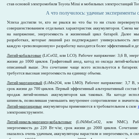
став основой электромобиля Toyota Mirai и мобильных электростанций Tos
А что получилось: удачные эксперименты с
Успеха достигли те, кто не рвался во что бы то ни стало перевернут
совершенствованием отдельных характеристик аккумуляторов. Смена мат
на напряжение, энергоемкость и жизненный цикл батарей. Далее м
разработках, которые лишний раз подтверждают универсальность ли
каждую «революционную» разработку находится более эффективный и д
Литий-кобальтовые
(LiCoO2, или LCO). Рабочее напряжение: 3,6 В, энерг
жизни до 1000 циклов. Графитовый анод, катод из оксида литий-кобальт
описанный выше. Это сочетание чаще всего используется в батареях 
требуется высокая энергоемкость на единицу объема.
Литий-марганцевый
(LiMn2O4, или LMO). Рабочее напряжение: 3,7 В, эн
срок жизни до 700 циклов. Первый эффективный альтернативный состав 
продаж литий-ионных аккумуляторов как таковых. На катоде исполь
шпинель, позволившая уменьшить внутреннее сопротивление и значитель
Литий-марганцевые
аккумуляторы применяются в требовательном к силе
электроинструменте.
Литий-никель-марганец-кобальтовые
(LiNiMnCoO2, или NMC). Рабо
энергоемкость до 220 Вт·ч/кг, срок жизни до 2000 циклов. Сочетание 
оказалось очень удачным, аккумуляторы нарастили и энергоемкость, и сил