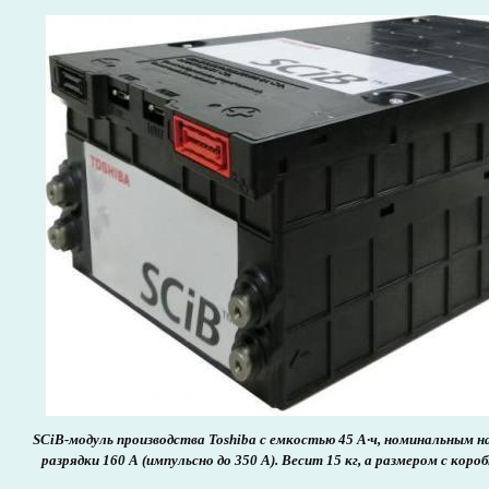
SCiB-модуль производства Toshiba с емкостью 45 А·ч, номинальным 
разрядки 160 А (импульсно до 350 А). Весит 15 кг, а размером с короб