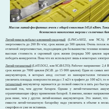
Массив литий-фосфатных ячеек с общей емкостью 145,6 кВтч. Таки
безопасного накопления энергии с солнечных ба
Литий-никель-кобальт-алюминий-оксидный
(LiNiCoAlO2, или NCA). Ра
энергоемкость до 260 Вт·ч/кг, срок жизни до 500 циклов. Очень похож 
отличной энергоемкостью, подходящим для большинства техники номина
высокая стоимость и скромный срок жизни (порядка 500 циклов зар
победить конкурентов. Пока что их используют лишь в некоторых электро
Литий-титанатный
(Li4Ti5O12, или SCiB/LTO). Рабочее напряжение: 2,4 В,
срок жизни до 7000 циклов (SCiB: до 15 000 циклов). Один из самых и
аккумуляторов, в которых анод состоит из нанокристаллов титанат
увеличить площадь поверхности анода с 3 м2/г в графите до 100 м2/г, то е
титанатный
аккумулятор заряжается до полной емкости в пять раз быстрее
высокий ток, чем другие батареи. Однако у литий-титанатных аккум
ограничивающие сферу применения батарей. А именно, низкое напряжение (
раза ниже, чем у других литий-ионных аккумуляторов. Это значит, что
емкости литий-титанатную батарейку надо увеличить в объеме в нескол
смартфон ее уже не вставишь.