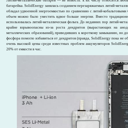
Литий-металлические батареи — не новость: к их числу относится люба
батарейка. SolidEnergy занялась созданием перезаряжаемых литий-металл
обладал удвоенной энергоемкостью по сравнению с литий-кобальтовыми 
объем можно было уместить вдвое больше энергии. Вместо традиционн
использовалась литий-металлическая фольга. До недавних пор литий-мет
крайне взрывоопасны из-за роста дендритов (вырастающих на анод
металлических образований), приводивших к короткому замыканию, но до
фосфора помогло избавиться от дендритов (правда, SolidEnergy пока не о
очень высокой цены среди известных проблем аккумуляторов SolidEnerg
20% от емкости в час.