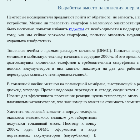
Выработка вместо накопления энерги
Некоторые исследователи предлагают пойти от обратного: не запасать, а 
устройстве. Можно ли превратить смартфон в маленькую электростанци
было несколько попыток избавить
гаджеты
от необходимости в подзарядк
тому, как мы сейчас заряжаем смартфоны, попытки оказались неуд
«удачных» изобретениях.
Топливная ячейка с прямым распадом метанола (DFMC). Попытки внед
метаноле в мобильную технику начались в середине 2000-х. В это время к
долгоживущих кнопочных телефонов к требовательным смартфонам с
ионных аккумуляторов в них хватало максимум на два дня работы
перезарядки казалась очень привлекательной.
В топливной ячейке метанол на полимерной мембране, выступающей в ро
диоксид углерода. Протон водорода переходит к катоду, соединяется с
Нюанс: для эффективного протекания реакции нужна температура около 
платиновым катализатором, что закономерно влияет на стоимость элемента
Уместить топливный элемент в корпус телефона
оказалось невозможно: слишком уж габаритным
получался топливный отсек. Поэтому к концу
2000-х идея DFMC оформилась в виде
портативных аккумуляторов (пауэр-банков). В