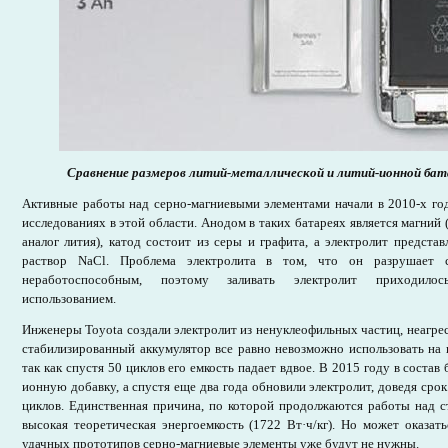
Сравнение размеров литий-металлической и литий-ионной бат
Активные работы над серно-магниевыми элементами начали в 2010-х год
исследованиях в этой области. Анодом в таких батареях является магний
аналог лития), катод состоит из серы и графита, а электролит предст
раствор NaCl. Проблема электролита в том, что он разрушает с
неработоспособным, поэтому заливать электролит приходилос
использованием.
Инженеры Toyota создали электролит из ненуклеофильных частиц, неагресс
стабилизированный аккумулятор все равно невозможно использовать на 
так как спустя 50 циклов его емкость падает вдвое. В 2015 году в состав
ионную добавку, а спустя еще два года обновили электролит, доведя сро
циклов. Единственная причина, по которой продолжаются работы над ст
высокая теоретическая энергоемкость (1722 Вт·ч/кг). Но может оказат
удачных прототипов серно-магниевые элементы уже будут не нужны.