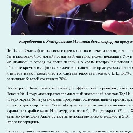
Разработчик и Университете Мичигана демонстрирует прозрач
Чтобы «поймать» фотоны света и превратить их в электричество, солнечна
быть прозрачной, но новый прозрачный материал может поглощать УФ- и 
ИК-диапазон и отводя на грани панели. По краям прозрачной панели в
обычные кремниевые фотовольтаические панели, которые улавливают отв
и вырабатывают электричество. Система работает, только с КПД 1-3
солнечных батарей составляет 20%.
Несмотря на более чем сомнительную эффективность решения, известн
Heuer в 2014 году анонсировал премиальный кнопочный телефон Tag Heuer 
поверх экрана была установлена прозрачная солнечная панель производств
решения для смартфонов Wysis обещала мощность такой солнечной зар
экрана, что крайне мало. Например, это всего 0,4 Вт для экрана iPhone 
адаптер смартфона Apple ругают за неприлично низкую мощность 5 Вт, 
Вт его не зарядишь.
Кстати, пускай с метанолом не получилось, но топливные ячейки на водо