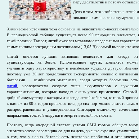
пару десятилетий и потому осталась
Дело в том, что изобретение литий-
эволюции химических аккумуляторов
Химические источники тока основаны на окислительно-восстановительно
В периодической таблице существует всего 90 природных элементов, 
такой реакции. Так вот, литий оказался металлом с предельными характери
самым низким электродным потенциалом (–3,05 В) и самой высокой токовой 
Литий является лучшим активным веществом для катода из
существующих на Земле. Использование других элементов может
улучшить одну характеристику и неизбежно ухудшит другую. Именно
поэтому уже 30 лет продолжаются эксперименты именно с литиевыми
батареями — комбинируя материалы, среди которых бессменно есть
литий
, исследователи создают типы аккумуляторов с нужными
характеристиками, которые находят очень узкое применение. Старый-
добрый аккумулятор с катодом из оксида литий-кобальта, который пришел
к нам аж из 80-х годов прошлого века, до сих пор можно считать самым
распространенным и универсальным благодаря отличному сочетанию
напряжения, токовой нагрузки и энергетической плотности.
Поэтому, когда очередной стартап устами СМИ громко обещает миру
энергетическую революцию со дня на день, ученые скромно умалчивают
о том, что у новых батарей есть некоторые проблемы и ограничения,