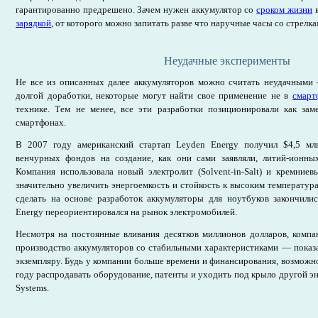
гарантированно предрешено. Зачем нужен аккумулятор со
сроком жизни
в
зарядкой
, от которого можно запитать разве что наручные часы со стрелк
Неудачные эксперименты
Не все из описанных далее аккумуляторов можно считать неудачными
долгой доработки, некоторые могут найти свое применение не в
смарт
технике. Тем не менее, все эти разработки позиционировали как зам
смартфонах.
В 2007 году американский стартап Leyden Energy получил $4,5 мл
венчурных фондов на создание, как они сами заявляли, литий-ионных
Компания использовала новый электролит (Solvent-in-Salt) и кремниев
значительно увеличить энергоемкость и стойкость к высоким температур
сделать на основе разработок аккумуляторы для ноутбуков закончили
Energy переориентировался на рынок электромобилей.
Несмотря на постоянные вливания десятков миллионов долларов, компан
производство аккумуляторов со стабильными характеристиками — показа
экземпляру. Будь у компании больше времени и финансирования, возможно
году распродавать оборудование, патенты и уходить под крыло другой э
Systems.