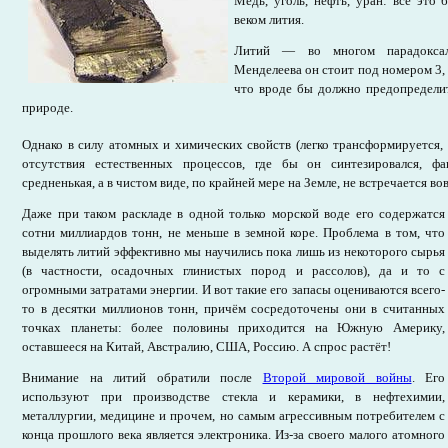
Медь, уголь, нефть, уран: всё это
веком лития.
Литий — во многом парадоксал
Менделеева он стоит под номером 3, 
что вроде бы должно предопределит
природе.
Однако в силу атомных и химических свойств (легко трансформируется, е
отсутствия естественных процессов, где бы он синтезировался, фа
средненькая, а в чистом виде, по крайней мере на Земле, не встречается вов
Даже при таком раскладе в одной только морской воде его содержатся
сотни миллиардов тонн, не меньше в земной коре. Проблема в том, что
выделять литий эффективно мы научились пока лишь из некоторого сырья
(в частности, осадочных глинистых пород и рассолов), да и то с
огромными затратами энергии. И вот такие его запасы оцениваются всего-
то в десятки миллионов тонн, причём сосредоточены они в считанных
точках планеты: более половины приходится на Южную Америку,
оставшееся на Китай, Австралию, США, Россию. А спрос растёт!
Внимание на литий обратили после
Второй мировой войны
. Его
используют при производстве стекла и керамики, в нефтехимии,
металлургии, медицине и прочем, но самым агрессивным потребителем с
конца прошлого века является электроника. Из-за своего малого атомного