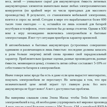
веса, литий — уникальное сырьё для аккумуляторов: ёмкость литиевых
аккумуляторных элементов значительно выше любых электрохимических
конкурентов (по крайней мере из числа пригодных для массового
производства). В результате, со становлением мобильной электроники,
взлетел и спрос на литий. Сегодня в мире его вырабатывается более 600
тысяч тонн ежегодно — и, оставайся он лишь основой для батарей
ноутбуков и телефонов, этого хватило бы до конца столетия. Однако в XXI
веке в игру неожиданно включились электромобили и бытовые
электростанции. И вот тут ситуация приобрела характер кризисной.
В автомобильных и бытовых аккумуляторах (устроенных совершенно
одинаково и различающихся лишь ёмкостью: последние должны запасать
в разы больше энергии) литий снова проявил свой парадоксальный
характер. Приблизительно (разные оценки, разные производители, разные
ёмкости, меняющиеся цены), стоимость лития сейчас составляет 5-10% от
себестоимости батареи в электромобиле.
Иначе говоря запас вроде бы есть и даже если цена вырастет многократно,
покупать электромобили не перестанут. Но загвоздка в том, что при
незначительной цене литий играет тут главную роль: без него
аккумулятора не будет вовсе! А вот с доступностью проблема.
Вы наверняка слышали слова Элона Маска: чтобы Tesla Motors смог
электромобилей в год, ей необходимо узурпировать всё мировое производ
А ведь она не одна! Большие планы у VW, Toyota, GM, у китайской BYD Au