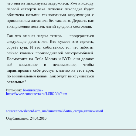
что она на максимумах задержится. Уже к исходу
первой четверти века литиевая лихорадка будет
облегчена новыми технологиями аккумуляции с
применением лития или без такового. Держать нас
в напряжении весь век литий вряд ли в состоянии.
Так что главная задача теперь — продержаться
следующие десять лет. Кто сумеет это сделать,
сорвёт куш. И это, собственно, то, что заботит
сейчас главных производителей электромобилей.
Посмотрите на Tesla Motors и BYD: они делают
всё возможное и невозможное, чтобы
гарантировать себе доступ к литию на этот срок
по минимальным ценам. Как будут выкручиваться
остальные?
Источник:
Компьтерра -
https://www.computerra.ru/145829/li/?utm
source=newsletter&utm_medium=email&utm_campaign=newsmail
Опубликовано: 24.04.2016