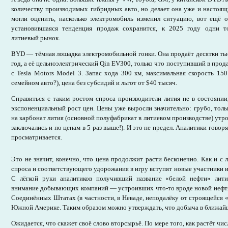
количеству производимых гибридных авто, но делает она уже и настоящ
могли оценить, насколько электромобиль изменил ситуацию, вот ещё 
установившаяся тенденция продаж сохранится, к 2025 году одни т
литиевый рынок.
BYD — тёмная лошадка электромобильной гонки. Она продаёт десятки ты
год, а её цельноэлектрический Qin EV300, только что поступивший в прод
с Tesla Motors Model 3. Запас хода 300 км, максимальная скорость 15
семейном авто?), цена без субсидий и льгот от $40 тысяч.
Справиться с таким ростом спроса производители лития не в состоянии
экспоненциальный рост цен. Цены уже выросли значительно: грубо, тольк
на карбонат лития (основной полуфабрикат в литиевом производстве) утро
заключались и по ценам в 5 раз выше!). И это не предел. Аналитики говоря
просматривается.
Это не значит, конечно, что цена продолжит расти бесконечно. Как и с
спроса и соответствующего удорожания в игру вступят новые участники и
С лёгкой руки аналитиков получивший название «белой нефти» лит
внимание добывающих компаний — устроивших что-то вроде новой нефтя
Соединённых Штатах (в частности, в Неваде, неподалёку от строящейся «
Южной Америке. Таким образом можно утверждать, что добыча в ближай
Ожидается, что скажет своё слово вторсырьё. По мере того, как растёт ч